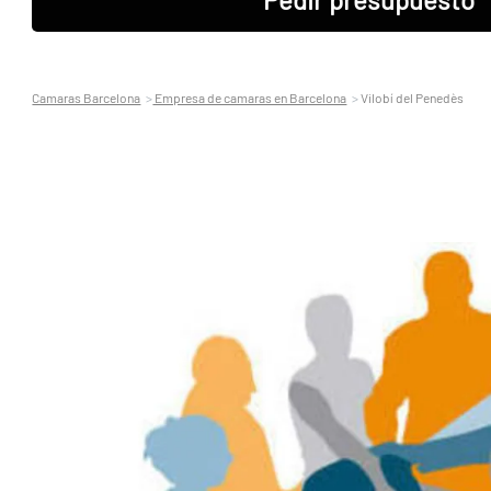
Camaras Barcelona
Empresa de camaras en Barcelona
Vilobí del Penedès