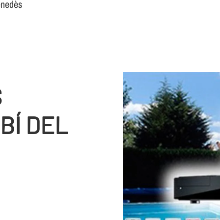
enedès
S
BÍ DEL