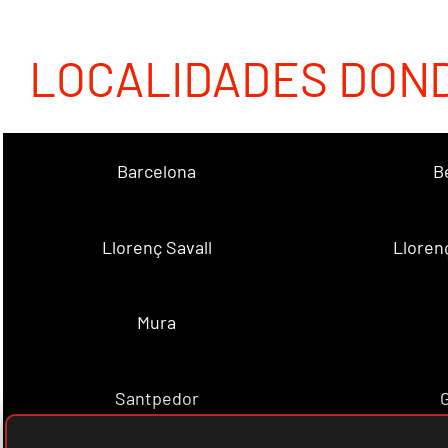
LOCALIDADES DON
Barcelona
B
Llorenç Savall
Lloren
Mura
Santpedor