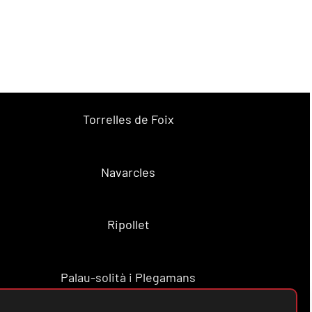
Torrelles de Foix
Navarcles
Ripollet
Palau-solità i Plegamans