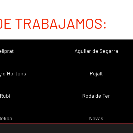
DE TRABAJAMOS:
ellprat
Aguilar de Segarra
ç d´Hortons
Pujalt
Rubí
Roda de Ter
Gelida
Navas