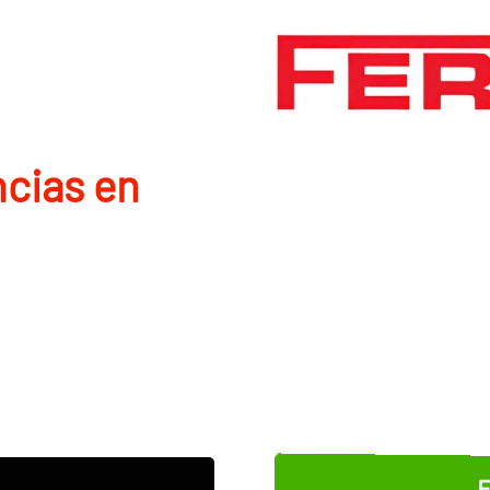
ncias en
E