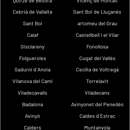
Quirze de Besora
Vicenç de Montalt
Cebrià de Vallalta
Sant Boi de Lluçanès
Sant Boi
artomeu del Grau
Calaf
Castellbell i el Vilar
Gisclareny
Fonollosa
Folgueroles
Cugat del Vallès
Sadurní d´Anoia
Cecília de Voltregà
Vilanova del Camí
Torrelavit
Viladecavalls
Viladecans
Badalona
Avinyonet del Penedès
Avinyó
Caldes d´Estrac
Calders
Muntanyola