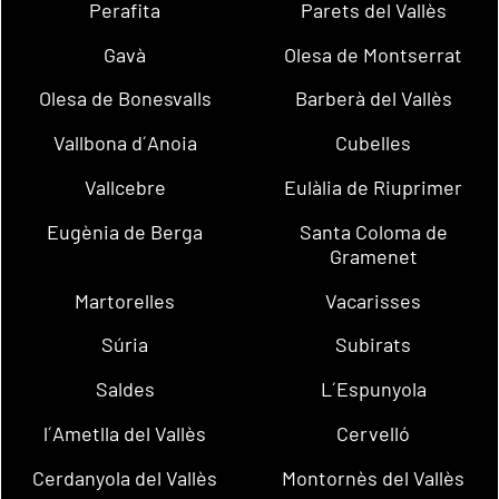
Perafita
Parets del Vallès
Gavà
Olesa de Montserrat
Olesa de Bonesvalls
Barberà del Vallès
Vallbona d´Anoia
Cubelles
Vallcebre
Eulàlia de Riuprimer
Eugènia de Berga
Santa Coloma de
Gramenet
Martorelles
Vacarisses
Súria
Subirats
Saldes
L´Espunyola
l´Ametlla del Vallès
Cervelló
Cerdanyola del Vallès
Montornès del Vallès