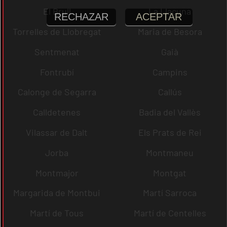
El Brull
La Llacuna
RECHAZAR
ACEPTAR
Torrelles de Llobregat
Maria de Besora
Sentmenat
Gaià
Fontrubí
Campins
Calonge de Segarra
Callús
Calldetenes
Badia del Vallès
Vilassar de Dalt
Els Prats de Rei
Jorba
Montmaneu
Montmajor
Montgat
Margarida de Montbui
Martí Sarroca
Martí de Tous
Martí de Centelles