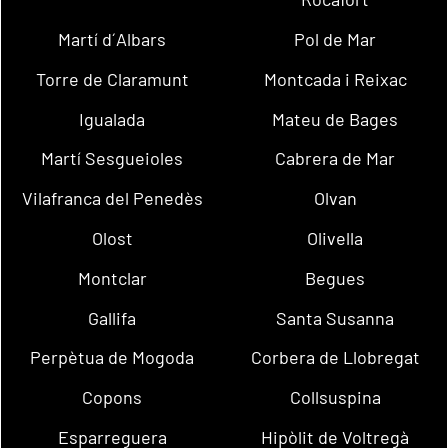
Martí d´Albars
Pol de Mar
Torre de Claramunt
Montcada i Reixac
Igualada
Mateu de Bages
Martí Sesgueioles
Cabrera de Mar
Vilafranca del Penedès
Olvan
Olost
Olivella
Montclar
Begues
Gallifa
Santa Susanna
Perpètua de Mogoda
Corbera de Llobregat
Copons
Collsuspina
Esparreguera
Hipòlit de Voltregà