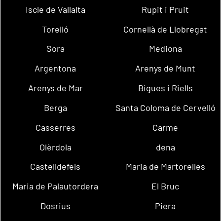
Iscle de Vallalta
Rupit i Pruit
Torelló
Cornellà de Llobregat
Sora
Mediona
Argentona
Arenys de Munt
Arenys de Mar
Bigues i Riells
Berga
Santa Coloma de Cervelló
Casserres
Carme
Olèrdola
dena
Castelldefels
Maria de Martorelles
Maria de Palautordera
El Bruc
Dosrius
Piera