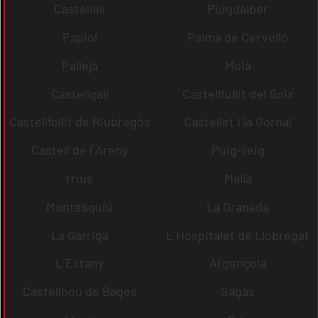
Castellolí
Puigdàlber
Papiol
Palma de Cervelló
Pallejà
Moià
Castellgalí
Castellfullit del Boix
Castellfollit de Riubregós
Castellet i la Gornal
Castell de l´Areny
Puig-reig
rrius
Malla
Montesquiu
La Granada
La Garriga
L´Hospitalet de Llobregat
L´Estany
Argençola
Castellnou de Bages
Sagàs