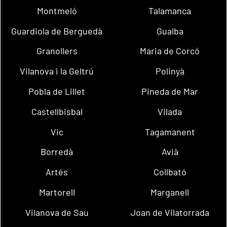
Montmeló
Talamanca
Guardiola de Berguedà
Gualba
Granollers
Maria de Corcó
Vilanova i la Geltrú
Polinyà
Pobla de Lillet
Pineda de Mar
Castellbisbal
Vilada
Vic
Tagamanent
Borredà
Avià
Artés
Collbató
Martorell
Marganell
Vilanova de Sau
Joan de Vilatorrada