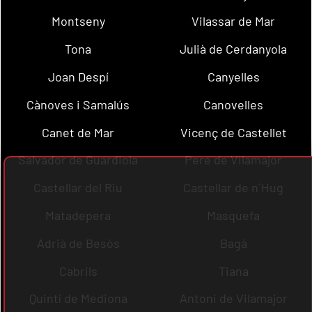
Montseny
Vilassar de Mar
Tona
Julià de Cerdanyola
Joan Despí
Canyelles
Cànoves i Samalús
Canovelles
Canet de Mar
Vicenç de Castellet
Salvador de Guardiola
Pere de Vilamajor
Castellar del Riu
Castellar de n´Hug
Matadepera
Masquefa
Adrià de Besòs
Bagà
Cabrils
Tiana
Quintí de Mediona
Antoni de Vilamajor