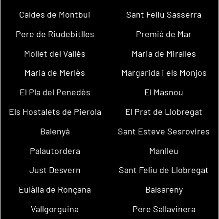
Caldes de Montbui
Sant Feliu Sasserra
Pere de Riudebitlles
Premià de Mar
Mollet del Vallès
Maria de Miralles
Maria de Merlès
Margarida i els Monjos
El Pla del Penedès
El Masnou
Els Hostalets de Pierola
El Prat de Llobregat
Balenyà
Sant Esteve Sesrovires
Palautordera
Manlleu
Just Desvern
Sant Feliu de Llobregat
Eulàlia de Ronçana
Balsareny
Vallgorguina
Pere Sallavinera