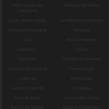
Sant Andreu de
Vilanova del Vallès
Llavaneres
Cugat Sesgarrigues
La Pobla de Claramunt
La Nou de Berguedà
Terrassa
Teià
Fe del Penedès
Castellcir
Cercs
Centelles
Castellví de Rosanes
Castellví de la Marca
Castellterçol
Ullastrell
Maria d´Oló
Julià de Vilatorta
Cardedeu
Pere de Ribes
Vicenç dels Horts
Vicenç de Torelló
Sadurní d´Osormort