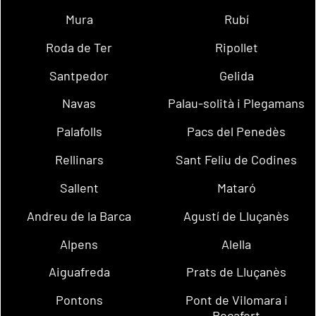
Mura
Rubí
Roda de Ter
Ripollet
Santpedor
Gelida
Navas
Palau-solità i Plegamans
Palafolls
Pacs del Penedès
Rellinars
Sant Feliu de Codines
Sallent
Mataró
Andreu de la Barca
Agustí de Lluçanès
Alpens
Alella
Aiguafreda
Prats de Lluçanès
Pontons
Pont de Vilomara i
Rocafort