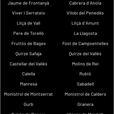
Jaume de Frontanyà
Cabrera d´Anoia
Viver i Serrateix
Vilobí del Penedès
Lliçà de Vall
Lliçà d´Amunt
Pere de Torelló
La Llagosta
Fruitós de Bages
Fost de Campsentelles
Quirze Safaja
Quirze del Vallès
Castellar del Vallès
Molins de Rei
Calella
Rubió
Manresa
Sabadell
Monistrol de Montserrat
Monistrol de Calders
Gurb
Granera