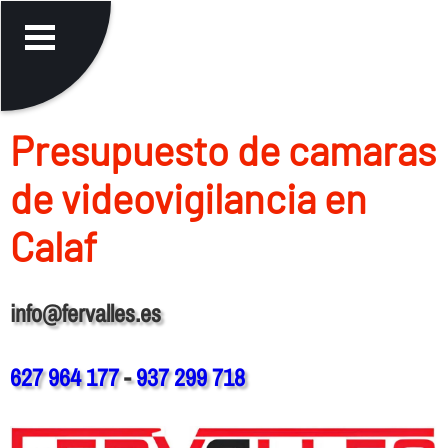
Presupuesto de camaras
de videovigilancia en
Calaf
info@fervalles.es
627 964 177
-
937 299 718