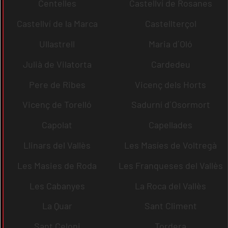
Centelles
Castellví de Rosanes
Castellví de la Marca
Castellterçol
Ullastrell
Maria d´Oló
Julià de Vilatorta
Cardedeu
Pere de Ribes
Vicenç dels Horts
Vicenç de Torelló
Sadurní d´Osormort
Capolat
Capellades
Llinars del Vallès
Les Masíes de Voltregà
Les Masies de Roda
Les Franqueses del Vallès
Les Cabanyes
La Roca del Vallès
La Quar
Sant Climent
Sant Celoni
Tordera