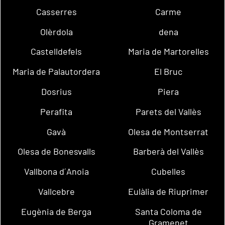
Casserres
Carme
Olèrdola
dena
Castelldefels
Maria de Martorelles
Maria de Palautordera
El Bruc
Dosrius
Piera
Perafita
Parets del Vallès
Gavà
Olesa de Montserrat
Olesa de Bonesvalls
Barberà del Vallès
Vallbona d´Anoia
Cubelles
Vallcebre
Eulàlia de Riuprimer
Eugènia de Berga
Santa Coloma de
Gramenet