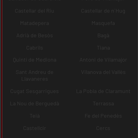
Castellar del Riu
Castellar de n´Hug
Matadepera
Masquefa
Adrià de Besòs
Bagà
Cabrils
Tiana
Quintí de Mediona
Antoni de Vilamajor
Sant Andreu de
Vilanova del Vallès
Llavaneres
Cugat Sesgarrigues
La Pobla de Claramunt
La Nou de Berguedà
Terrassa
Teià
Fe del Penedès
Castellcir
Cercs