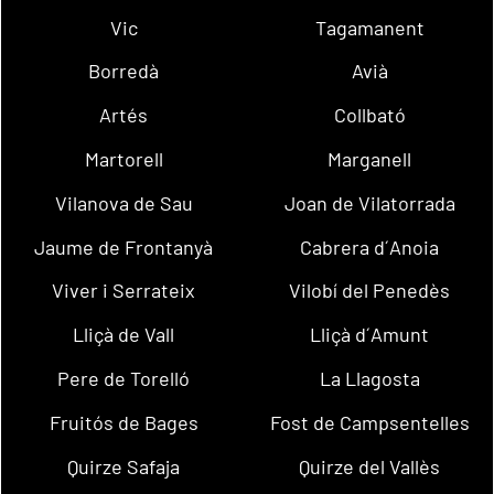
Vic
Tagamanent
Borredà
Avià
Artés
Collbató
Martorell
Marganell
Vilanova de Sau
Joan de Vilatorrada
Jaume de Frontanyà
Cabrera d´Anoia
Viver i Serrateix
Vilobí del Penedès
Lliçà de Vall
Lliçà d´Amunt
Pere de Torelló
La Llagosta
Fruitós de Bages
Fost de Campsentelles
Quirze Safaja
Quirze del Vallès