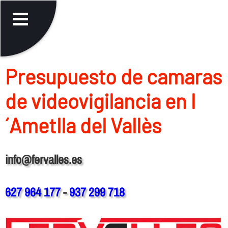
Presupuesto de camaras
de videovigilancia en l
´Ametlla del Vallès
info@fervalles.es
627 964 177
-
937 299 718