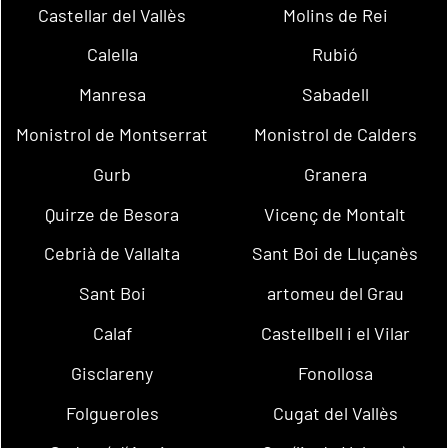
Castellar del Vallès
Molins de Rei
Calella
Rubió
Manresa
Sabadell
Monistrol de Montserrat
Monistrol de Calders
Gurb
Granera
Quirze de Besora
Vicenç de Montalt
Cebrià de Vallalta
Sant Boi de Lluçanès
Sant Boi
artomeu del Grau
Calaf
Castellbell i el Vilar
Gisclareny
Fonollosa
Folgueroles
Cugat del Vallès