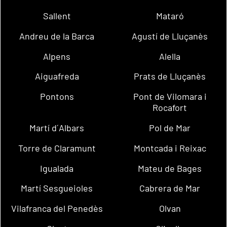
Sallent
Mataró
Andreu de la Barca
Agustí de Lluçanès
Alpens
Alella
Aiguafreda
Prats de Lluçanès
Pontons
Pont de Vilomara i
Rocafort
Martí d´Albars
Pol de Mar
Torre de Claramunt
Montcada i Reixac
Igualada
Mateu de Bages
Martí Sesgueioles
Cabrera de Mar
Vilafranca del Penedès
Olvan