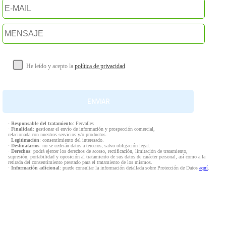
He leído y acepto la
política de privacidad
.
·
Responsable del tratamiento
: Fervalles
·
Finalidad
: gestionar el envío de información y prospección comercial,
relacionada con nuestros servicios y/o productos.
·
Legitimación
: consentimiento del interesado.
·
Destinatarios
: no se cederán datos a terceros, salvo obligación legal.
·
Derechos
: podrá ejercer los derechos de acceso, rectificación, limitación de tratamiento,
supresión, portabilidad y oposición al tratamiento de sus datos de carácter personal, así como a la
retirada del consentimiento prestado para el tratamiento de los mismos.
·
Información adicional
: puede consultar la información detallada sobre Protección de Datos
aquí
.