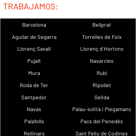
TRABAJAMOS:
Barcelona
Bellprat
Aguilar de Segarra
Torrelles de Foix
Llorenç Savall
Llorenç d´Hortons
Pujalt
Navarcles
Mura
Rubí
Roda de Ter
Ripollet
Santpedor
Gelida
Navas
Palau-solità i Plegamans
Palafolls
Pacs del Penedès
Rellinars
Sant Feliu de Codines