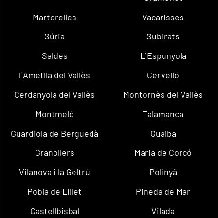
Martorelles
Vacarisses
Súria
Subirats
Saldes
L´Espunyola
l´Ametlla del Vallès
Cervelló
Cerdanyola del Vallès
Montornès del Vallès
Montmeló
Talamanca
Guardiola de Berguedà
Gualba
Granollers
Maria de Corcó
Vilanova i la Geltrú
Polinyà
Pobla de Lillet
Pineda de Mar
Castellbisbal
Vilada