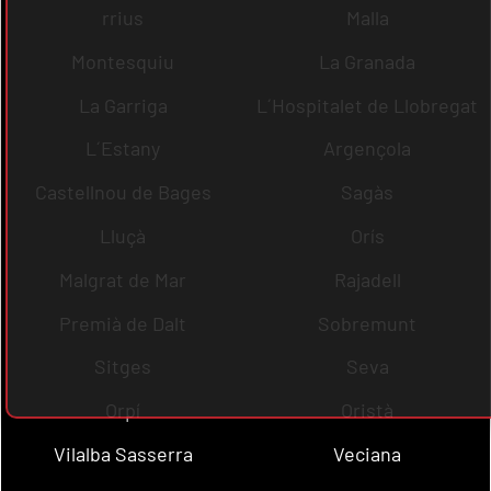
rrius
Malla
Montesquiu
La Granada
La Garriga
L´Hospitalet de Llobregat
L´Estany
Argençola
Castellnou de Bages
Sagàs
Lluçà
Orís
Malgrat de Mar
Rajadell
Premià de Dalt
Sobremunt
Sitges
Seva
Orpí
Oristà
Vilalba Sasserra
Veciana