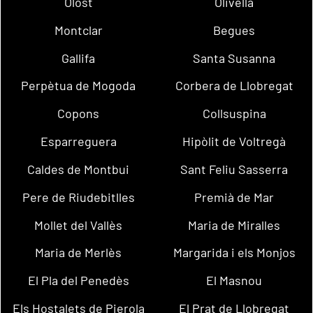
Olost
Olivella
Montclar
Begues
Gallifa
Santa Susanna
Perpètua de Mogoda
Corbera de Llobregat
Copons
Collsuspina
Esparreguera
Hipòlit de Voltregà
Caldes de Montbui
Sant Feliu Sasserra
Pere de Riudebitlles
Premià de Mar
Mollet del Vallès
Maria de Miralles
Maria de Merlès
Margarida i els Monjos
El Pla del Penedès
El Masnou
Els Hostalets de Pierola
El Prat de Llobregat