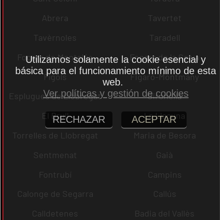
Abrera
Tavertet
Tavèrnoles
Taradell
Fogars de Montclús
Fogars de la Selva
Utilizamos solamente la cookie esencial y
básica para el funcionamiento mínimo de esta
Fígols
Figaró-Montmany
web.
Ver políticas y gestión de cookies
Esplugues de Llobregat
Gironella
El Brull
La Llacuna
RECHAZAR
ACEPTAR
Torrelles de Llobregat
Maria de Besora
Sentmenat
Gaià
Fontrubí
Campins
Calonge de Segarra
Callús
Calldetenes
Badia del Vallès