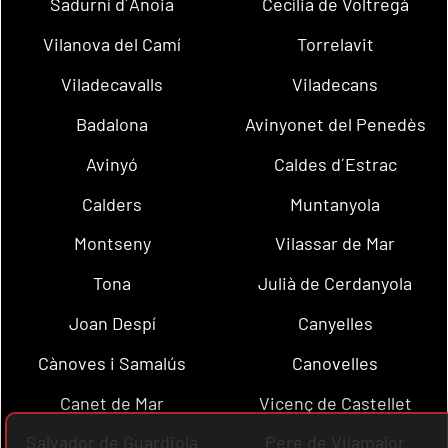
Sadurní d´Anoia
Cecília de Voltregà
Vilanova del Camí
Torrelavit
Viladecavalls
Viladecans
Badalona
Avinyonet del Penedès
Avinyó
Caldes d´Estrac
Calders
Muntanyola
Montseny
Vilassar de Mar
Tona
Julià de Cerdanyola
Joan Despí
Canyelles
Cànoves i Samalús
Canovelles
Canet de Mar
Vicenç de Castellet
Salvador de Guardiola
Pere de Vilamajor