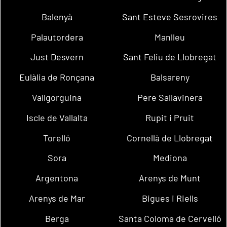
Balenyà
Sant Esteve Sesrovires
Palautordera
Manlleu
Just Desvern
Sant Feliu de Llobregat
Eulàlia de Ronçana
Balsareny
Vallgorguina
Pere Sallavinera
Iscle de Vallalta
Rupit i Pruit
Torelló
Cornellà de Llobregat
Sora
Mediona
Argentona
Arenys de Munt
Arenys de Mar
Bigues i Riells
Berga
Santa Coloma de Cervelló