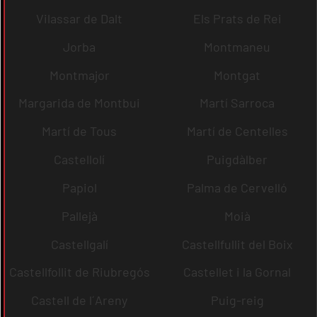
Vilassar de Dalt
Els Prats de Rei
Jorba
Montmaneu
Montmajor
Montgat
Margarida de Montbui
Martí Sarroca
Martí de Tous
Martí de Centelles
Castellolí
Puigdàlber
Papiol
Palma de Cervelló
Pallejà
Moià
Castellgalí
Castellfullit del Boix
Castellfollit de Riubregós
Castellet i la Gornal
Castell de l´Areny
Puig-reig