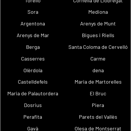
Torelló
Cornellà de Llobregat
Sora
Mediona
Argentona
Arenys de Munt
Arenys de Mar
Bigues i Riells
Berga
Santa Coloma de Cervelló
Casserres
Carme
Olèrdola
dena
Castelldefels
Maria de Martorelles
Maria de Palautordera
El Bruc
Dosrius
Piera
Perafita
Parets del Vallès
Gavà
Olesa de Montserrat