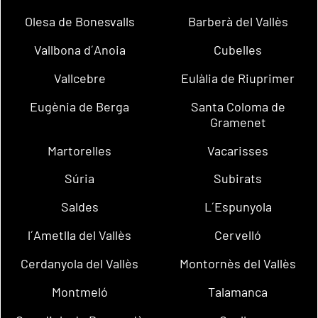
Olesa de Bonesvalls
Barberà del Vallès
Vallbona d´Anoia
Cubelles
Vallcebre
Eulàlia de Riuprimer
Eugènia de Berga
Santa Coloma de
Gramenet
Martorelles
Vacarisses
Súria
Subirats
Saldes
L´Espunyola
l´Ametlla del Vallès
Cervelló
Cerdanyola del Vallès
Montornès del Vallès
Montmeló
Talamanca