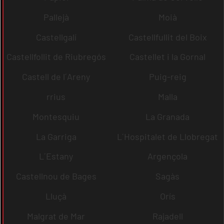
Pallejà
Moià
Castellgalí
Castellfullit del Boix
Castellfollit de Riubregós
Castellet i la Gornal
Castell de l´Areny
Puig-reig
rrius
Malla
Montesquiu
La Granada
La Garriga
L´Hospitalet de Llobregat
L´Estany
Argençola
Castellnou de Bages
Sagàs
Lluçà
Orís
Malgrat de Mar
Rajadell