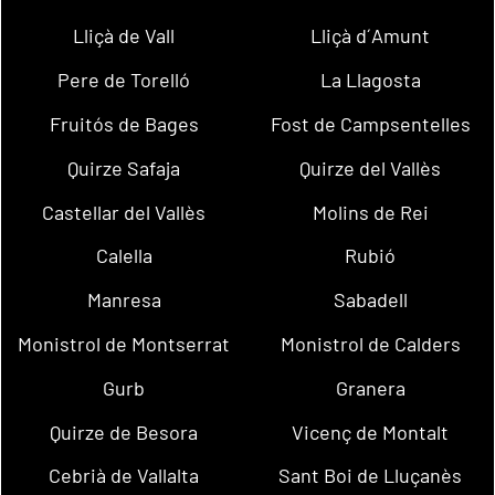
Lliçà de Vall
Lliçà d´Amunt
Pere de Torelló
La Llagosta
Fruitós de Bages
Fost de Campsentelles
Quirze Safaja
Quirze del Vallès
Castellar del Vallès
Molins de Rei
Calella
Rubió
Manresa
Sabadell
Monistrol de Montserrat
Monistrol de Calders
Gurb
Granera
Quirze de Besora
Vicenç de Montalt
Cebrià de Vallalta
Sant Boi de Lluçanès