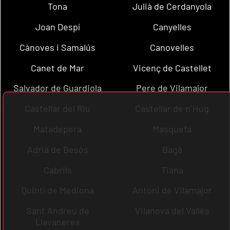
Tona
Julià de Cerdanyola
Joan Despí
Canyelles
Cànoves i Samalús
Canovelles
Canet de Mar
Vicenç de Castellet
Salvador de Guardiola
Pere de Vilamajor
Castellar del Riu
Castellar de n´Hug
Matadepera
Masquefa
Adrià de Besòs
Bagà
Cabrils
Tiana
Quintí de Mediona
Antoni de Vilamajor
Sant Andreu de
Vilanova del Vallès
Llavaneres