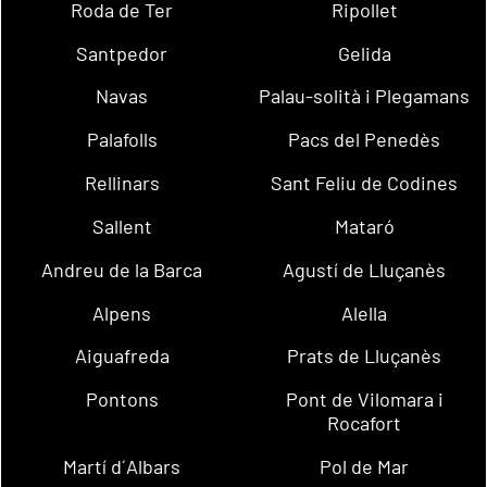
Roda de Ter
Ripollet
Santpedor
Gelida
Navas
Palau-solità i Plegamans
Palafolls
Pacs del Penedès
Rellinars
Sant Feliu de Codines
Sallent
Mataró
Andreu de la Barca
Agustí de Lluçanès
Alpens
Alella
Aiguafreda
Prats de Lluçanès
Pontons
Pont de Vilomara i
Rocafort
Martí d´Albars
Pol de Mar