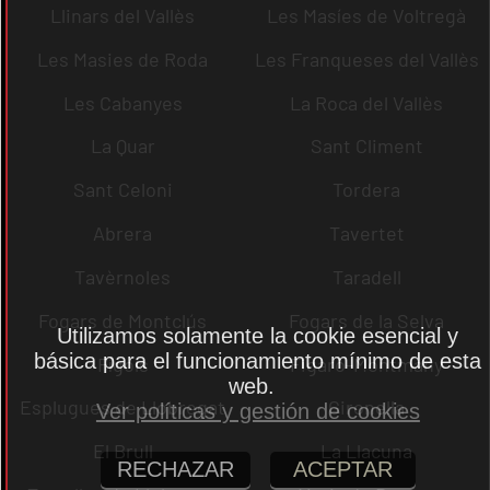
Llinars del Vallès
Les Masíes de Voltregà
Les Masies de Roda
Les Franqueses del Vallès
Les Cabanyes
La Roca del Vallès
La Quar
Sant Climent
Sant Celoni
Tordera
Abrera
Tavertet
Tavèrnoles
Taradell
Fogars de Montclús
Fogars de la Selva
Utilizamos solamente la cookie esencial y
básica para el funcionamiento mínimo de esta
Fígols
Figaró-Montmany
web.
Esplugues de Llobregat
Gironella
Ver políticas y gestión de cookies
El Brull
La Llacuna
RECHAZAR
ACEPTAR