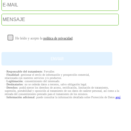
He leído y acepto la
política de privacidad
.
·
Responsable del tratamiento
: Fervalles
·
Finalidad
: gestionar el envío de información y prospección comercial,
relacionada con nuestros servicios y/o productos.
·
Legitimación
: consentimiento del interesado.
·
Destinatarios
: no se cederán datos a terceros, salvo obligación legal.
·
Derechos
: podrá ejercer los derechos de acceso, rectificación, limitación de tratamiento,
supresión, portabilidad y oposición al tratamiento de sus datos de carácter personal, así como a la
retirada del consentimiento prestado para el tratamiento de los mismos.
·
Información adicional
: puede consultar la información detallada sobre Protección de Datos
aquí
.