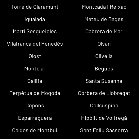
Torre de Claramunt
Montcada i Reixac
Igualada
Mateu de Bages
Martí Sesgueioles
Cabrera de Mar
Vilafranca del Penedès
Olvan
Olost
Olivella
Montclar
Begues
Gallifa
Santa Susanna
Perpètua de Mogoda
Corbera de Llobregat
Copons
Collsuspina
Esparreguera
Hipòlit de Voltregà
Caldes de Montbui
Sant Feliu Sasserra