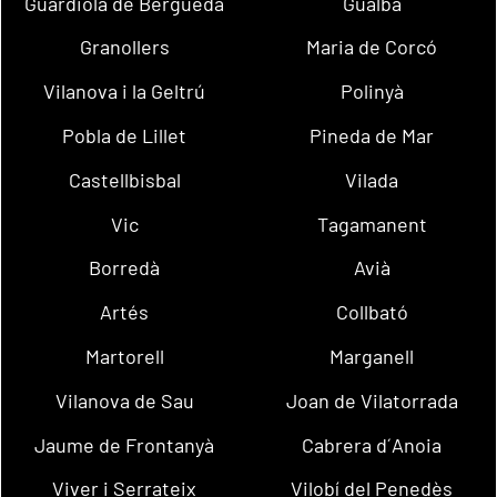
Guardiola de Berguedà
Gualba
Granollers
Maria de Corcó
Vilanova i la Geltrú
Polinyà
Pobla de Lillet
Pineda de Mar
Castellbisbal
Vilada
Vic
Tagamanent
Borredà
Avià
Artés
Collbató
Martorell
Marganell
Vilanova de Sau
Joan de Vilatorrada
Jaume de Frontanyà
Cabrera d´Anoia
Viver i Serrateix
Vilobí del Penedès