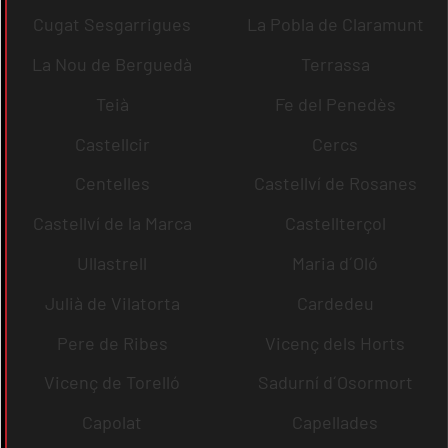
Cugat Sesgarrigues
La Pobla de Claramunt
La Nou de Berguedà
Terrassa
Teià
Fe del Penedès
Castellcir
Cercs
Centelles
Castellví de Rosanes
Castellví de la Marca
Castellterçol
Ullastrell
Maria d´Oló
Julià de Vilatorta
Cardedeu
Pere de Ribes
Vicenç dels Horts
Vicenç de Torelló
Sadurní d´Osormort
Capolat
Capellades