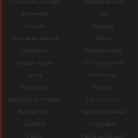
Torrelles de Llobregat
Maria de Besora
Sentmenat
Gaià
Fontrubí
Campins
Calonge de Segarra
Callús
Calldetenes
Badia del Vallès
Vilassar de Dalt
Els Prats de Rei
Jorba
Montmaneu
Montmajor
Montgat
Margarida de Montbui
Martí Sarroca
Martí de Tous
Martí de Centelles
Castellolí
Puigdàlber
Papiol
Palma de Cervelló