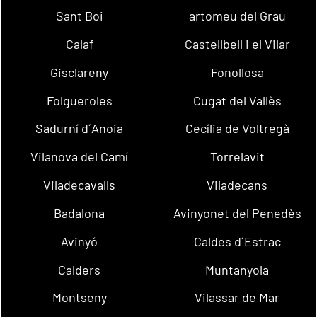
Sant Boi
artomeu del Grau
Calaf
Castellbell i el Vilar
Gisclareny
Fonollosa
Folgueroles
Cugat del Vallès
Sadurní d´Anoia
Cecília de Voltregà
Vilanova del Camí
Torrelavit
Viladecavalls
Viladecans
Badalona
Avinyonet del Penedès
Avinyó
Caldes d´Estrac
Calders
Muntanyola
Montseny
Vilassar de Mar