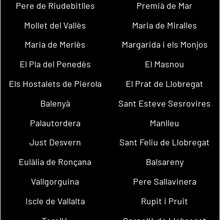
Pere de Riudebitlles
Premià de Mar
Mollet del Vallès
Maria de Miralles
Maria de Merlès
Margarida i els Monjos
El Pla del Penedès
El Masnou
Els Hostalets de Pierola
El Prat de Llobregat
Balenyà
Sant Esteve Sesrovires
Palautordera
Manlleu
Just Desvern
Sant Feliu de Llobregat
Eulàlia de Ronçana
Balsareny
Vallgorguina
Pere Sallavinera
Iscle de Vallalta
Rupit i Pruit