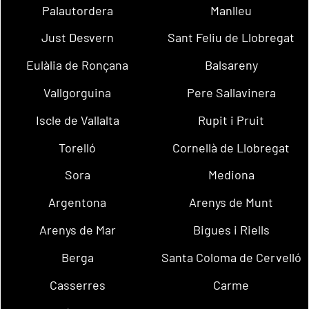
Palautordera
Manlleu
Just Desvern
Sant Feliu de Llobregat
Eulàlia de Ronçana
Balsareny
Vallgorguina
Pere Sallavinera
Iscle de Vallalta
Rupit i Pruit
Torelló
Cornellà de Llobregat
Sora
Mediona
Argentona
Arenys de Munt
Arenys de Mar
Bigues i Riells
Berga
Santa Coloma de Cervelló
Casserres
Carme