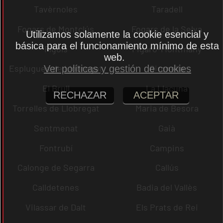
Tavèrnoles
Taradell
Fogars de Montclús
Fogars de la Selva
Utilizamos solamente la cookie esencial y
básica para el funcionamiento mínimo de esta
Fígols
Figaró-Montmany
web.
Esplugues de Llobregat
Gironella
Ver políticas y gestión de cookies
El Brull
La Llacuna
RECHAZAR
ACEPTAR
Torrelles de Llobregat
Maria de Besora
Sentmenat
Gaià
Fontrubí
Campins
Calonge de Segarra
Callús
Calldetenes
Badia del Vallès
Vilassar de Dalt
Els Prats de Rei