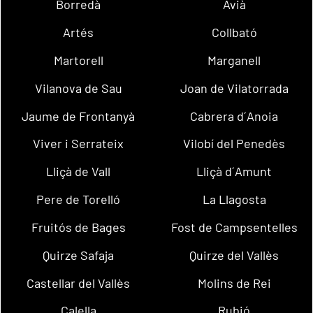
Borredà
Avià
Artés
Collbató
Martorell
Marganell
Vilanova de Sau
Joan de Vilatorrada
Jaume de Frontanyà
Cabrera d´Anoia
Viver i Serrateix
Vilobí del Penedès
Lliçà de Vall
Lliçà d´Amunt
Pere de Torelló
La Llagosta
Fruitós de Bages
Fost de Campsentelles
Quirze Safaja
Quirze del Vallès
Castellar del Vallès
Molins de Rei
Calella
Rubió