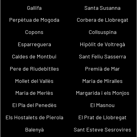
Gallifa
Santa Susanna
Perpètua de Mogoda
Corbera de Llobregat
Copons
Collsuspina
Esparreguera
Hipòlit de Voltregà
Caldes de Montbui
Sant Feliu Sasserra
Pere de Riudebitlles
Premià de Mar
Mollet del Vallès
Maria de Miralles
Maria de Merlès
Margarida i els Monjos
El Pla del Penedès
El Masnou
Els Hostalets de Pierola
El Prat de Llobregat
Balenyà
Sant Esteve Sesrovires