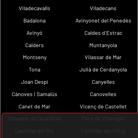
Viladecavalls
Viladecans
Badalona
Avinyonet del Penedès
Avinyó
Caldes d´Estrac
Calders
Muntanyola
Montseny
Vilassar de Mar
Tona
Julià de Cerdanyola
Joan Despí
Canyelles
Cànoves i Samalús
Canovelles
Canet de Mar
Vicenç de Castellet
Salvador de Guardiola
Pere de Vilamajor
Castellar del Riu
Castellar de n´Hug