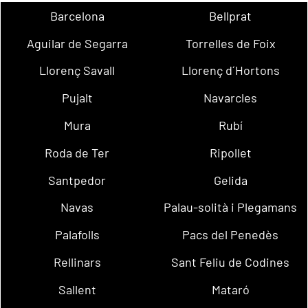
Barcelona
Bellprat
Aguilar de Segarra
Torrelles de Foix
Llorenç Savall
Llorenç d´Hortons
Pujalt
Navarcles
Mura
Rubí
Roda de Ter
Ripollet
Santpedor
Gelida
Navas
Palau-solità i Plegamans
Palafolls
Pacs del Penedès
Rellinars
Sant Feliu de Codines
Sallent
Mataró