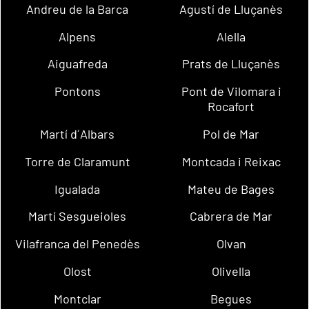
Andreu de la Barca
Agustí de Lluçanès
Alpens
Alella
Aiguafreda
Prats de Lluçanès
Pontons
Pont de Vilomara i
Rocafort
Martí d´Albars
Pol de Mar
Torre de Claramunt
Montcada i Reixac
Igualada
Mateu de Bages
Martí Sesgueioles
Cabrera de Mar
Vilafranca del Penedès
Olvan
Olost
Olivella
Montclar
Begues