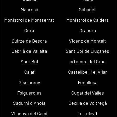
Manresa
Sabadell
Monistrol de Montserrat
Monistrol de Calders
Gurb
Granera
Quirze de Besora
Vicenç de Montalt
Cebrià de Vallalta
Sant Boi de Lluçanès
Sant Boi
artomeu del Grau
Calaf
Castellbell i el Vilar
Gisclareny
Fonollosa
Folgueroles
Cugat del Vallès
Sadurní d´Anoia
Cecília de Voltregà
Vilanova del Camí
Torrelavit