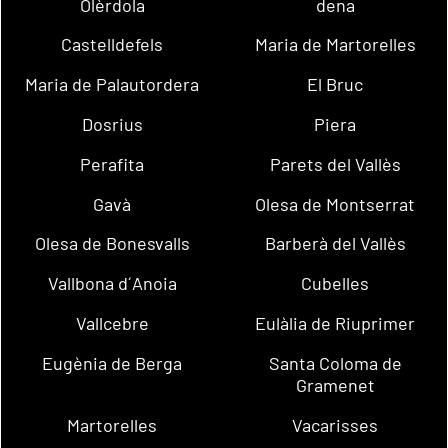
Olèrdola
dena
Castelldefels
Maria de Martorelles
Maria de Palautordera
El Bruc
Dosrius
Piera
Perafita
Parets del Vallès
Gavà
Olesa de Montserrat
Olesa de Bonesvalls
Barberà del Vallès
Vallbona d´Anoia
Cubelles
Vallcebre
Eulàlia de Riuprimer
Eugènia de Berga
Santa Coloma de
Gramenet
Martorelles
Vacarisses