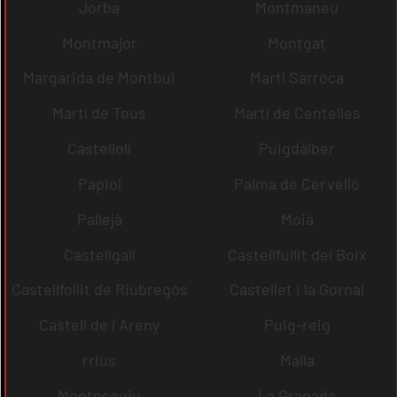
Jorba
Montmaneu
Montmajor
Montgat
Margarida de Montbui
Martí Sarroca
Martí de Tous
Martí de Centelles
Castellolí
Puigdàlber
Papiol
Palma de Cervelló
Pallejà
Moià
Castellgalí
Castellfullit del Boix
Castellfollit de Riubregós
Castellet i la Gornal
Castell de l´Areny
Puig-reig
rrius
Malla
Montesquiu
La Granada