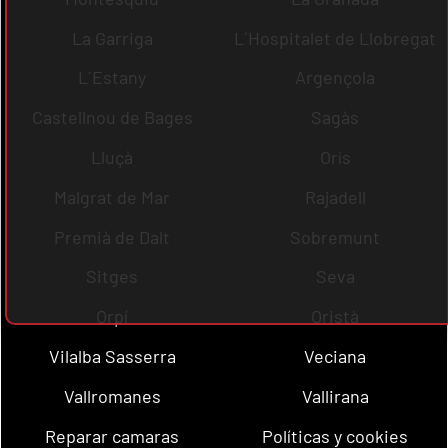
La Garriga
L´Hospitalet de Llobregat
L´Estany
Argençola
Castellnou de Bages
Sagàs
Lluçà
Orís
Malgrat de Mar
Rajadell
Premià de Dalt
Sobremunt
Sitges
Seva
Orpí
Oristà
Vilalba Sasserra
Veciana
Vallromanes
Vallirana
Reparar camaras
Políticas y cookies