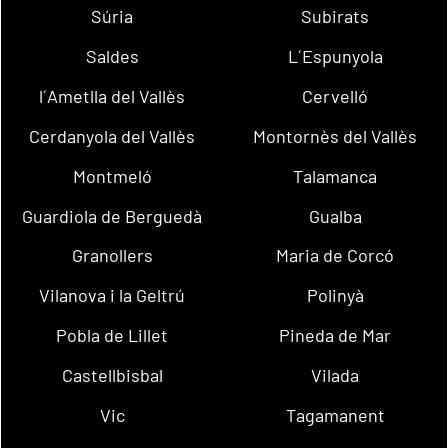
Súria
Subirats
Saldes
L´Espunyola
l´Ametlla del Vallès
Cervelló
Cerdanyola del Vallès
Montornès del Vallès
Montmeló
Talamanca
Guardiola de Berguedà
Gualba
Granollers
Maria de Corcó
Vilanova i la Geltrú
Polinyà
Pobla de Lillet
Pineda de Mar
Castellbisbal
Vilada
Vic
Tagamanent