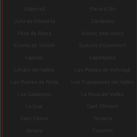
Ullastrell
Maria d´Oló
Julià de Vilatorta
Cardedeu
Pere de Ribes
Vicenç dels Horts
Vicenç de Torelló
Sadurní d´Osormort
Capolat
Capellades
Llinars del Vallès
Les Masíes de Voltregà
Les Masies de Roda
Les Franqueses del Vallès
Les Cabanyes
La Roca del Vallès
La Quar
Sant Climent
Sant Celoni
Tordera
Abrera
Tavertet