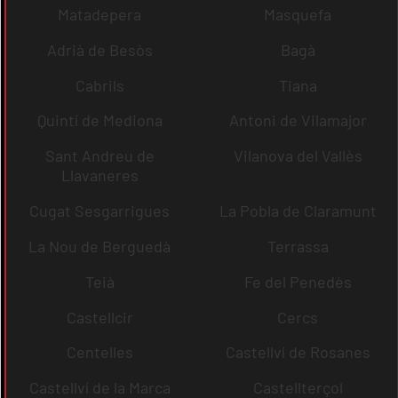
Matadepera
Masquefa
Adrià de Besòs
Bagà
Cabrils
Tiana
Quintí de Mediona
Antoni de Vilamajor
Sant Andreu de
Vilanova del Vallès
Llavaneres
Cugat Sesgarrigues
La Pobla de Claramunt
La Nou de Berguedà
Terrassa
Teià
Fe del Penedès
Castellcir
Cercs
Centelles
Castellví de Rosanes
Castellví de la Marca
Castellterçol