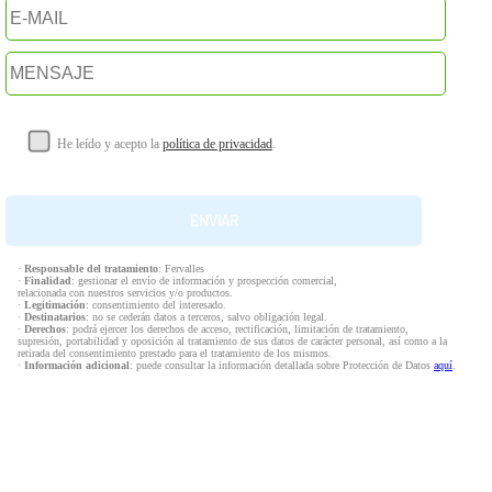
He leído y acepto la
política de privacidad
.
·
Responsable del tratamiento
: Fervalles
·
Finalidad
: gestionar el envío de información y prospección comercial,
relacionada con nuestros servicios y/o productos.
·
Legitimación
: consentimiento del interesado.
·
Destinatarios
: no se cederán datos a terceros, salvo obligación legal.
·
Derechos
: podrá ejercer los derechos de acceso, rectificación, limitación de tratamiento,
supresión, portabilidad y oposición al tratamiento de sus datos de carácter personal, así como a la
retirada del consentimiento prestado para el tratamiento de los mismos.
·
Información adicional
: puede consultar la información detallada sobre Protección de Datos
aquí
.