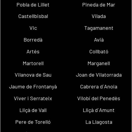
Pobla de Lillet
Pineda de Mar
Castellbisbal
Vilada
Vic
Tagamanent
Borredà
Avià
Artés
Collbató
Martorell
Marganell
Vilanova de Sau
Joan de Vilatorrada
Jaume de Frontanyà
Cabrera d´Anoia
Viver i Serrateix
Vilobí del Penedès
Lliçà de Vall
Lliçà d´Amunt
Pere de Torelló
La Llagosta