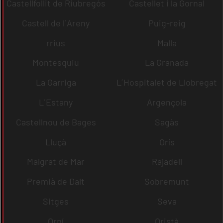
Castellfollit de Riubregós
Castellet i la Gornal
Castell de l´Areny
Puig-reig
rrius
Malla
Montesquiu
La Granada
La Garriga
L´Hospitalet de Llobregat
L´Estany
Argençola
Castellnou de Bages
Sagàs
Lluçà
Orís
Malgrat de Mar
Rajadell
Premià de Dalt
Sobremunt
Sitges
Seva
Orpí
Oristà