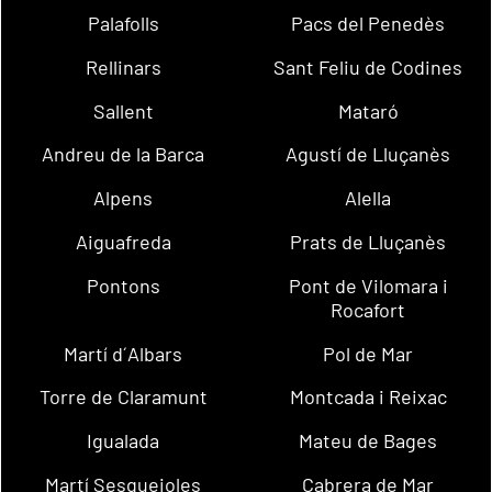
Palafolls
Pacs del Penedès
Rellinars
Sant Feliu de Codines
Sallent
Mataró
Andreu de la Barca
Agustí de Lluçanès
Alpens
Alella
Aiguafreda
Prats de Lluçanès
Pontons
Pont de Vilomara i
Rocafort
Martí d´Albars
Pol de Mar
Torre de Claramunt
Montcada i Reixac
Igualada
Mateu de Bages
Martí Sesgueioles
Cabrera de Mar