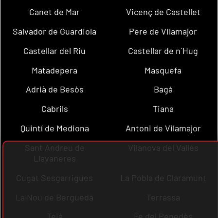
Canet de Mar
Vicenç de Castellet
Salvador de Guardiola
Pere de Vilamajor
Castellar del Riu
Castellar de n´Hug
Matadepera
Masquefa
Adrià de Besòs
Bagà
Cabrils
Tiana
Quintí de Mediona
Antoni de Vilamajor
Sant Andreu de
Vilanova del Vallès
Llavaneres
Cugat Sesgarrigues
La Pobla de Claramunt
La Nou de Berguedà
Terrassa
Teià
Fe del Penedès