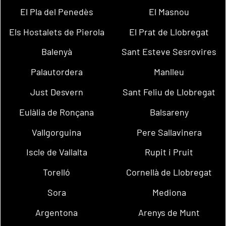
El Pla del Penedès
El Masnou
Els Hostalets de Pierola
El Prat de Llobregat
Balenyà
Sant Esteve Sesrovires
Palautordera
Manlleu
Just Desvern
Sant Feliu de Llobregat
Eulàlia de Ronçana
Balsareny
Vallgorguina
Pere Sallavinera
Iscle de Vallalta
Rupit i Pruit
Torelló
Cornellà de Llobregat
Sora
Mediona
Argentona
Arenys de Munt