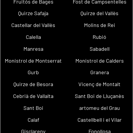
Fruitós de Bages
Fost de Campsentelles
Quirze Safaja
Quirze del Vallès
Castellar del Vallès
Molins de Rei
Calella
Rubió
Manresa
Sabadell
Monistrol de Montserrat
Monistrol de Calders
Gurb
Granera
Quirze de Besora
Vicenç de Montalt
Cebrià de Vallalta
Sant Boi de Lluçanès
Sant Boi
artomeu del Grau
Calaf
Castellbell i el Vilar
Gisclareny
Fonollosa