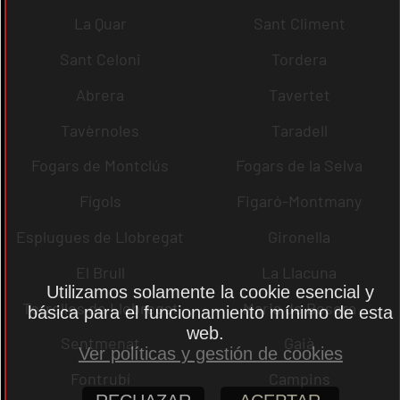
La Quar
Sant Climent
Sant Celoni
Tordera
Abrera
Tavertet
Tavèrnoles
Taradell
Fogars de Montclús
Fogars de la Selva
Fígols
Figaró-Montmany
Esplugues de Llobregat
Gironella
El Brull
La Llacuna
Utilizamos solamente la cookie esencial y
Torrelles de Llobregat
Maria de Besora
básica para el funcionamiento mínimo de esta
web.
Sentmenat
Gaià
Ver políticas y gestión de cookies
Fontrubí
Campins