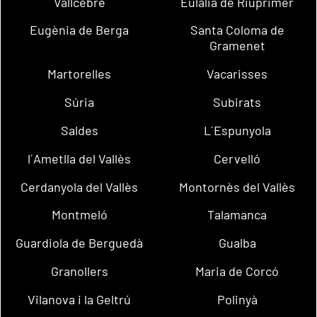
Vallcebre
Eulàlia de Riuprimer
Eugènia de Berga
Santa Coloma de
Gramenet
Martorelles
Vacarisses
Súria
Subirats
Saldes
L´Espunyola
l´Ametlla del Vallès
Cervelló
Cerdanyola del Vallès
Montornès del Vallès
Montmeló
Talamanca
Guardiola de Berguedà
Gualba
Granollers
Maria de Corcó
Vilanova i la Geltrú
Polinyà