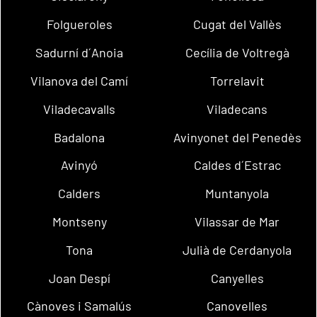
Folgueroles
Cugat del Vallès
Sadurní d´Anoia
Cecília de Voltregà
Vilanova del Camí
Torrelavit
Viladecavalls
Viladecans
Badalona
Avinyonet del Penedès
Avinyó
Caldes d´Estrac
Calders
Muntanyola
Montseny
Vilassar de Mar
Tona
Julià de Cerdanyola
Joan Despí
Canyelles
Cànoves i Samalús
Canovelles