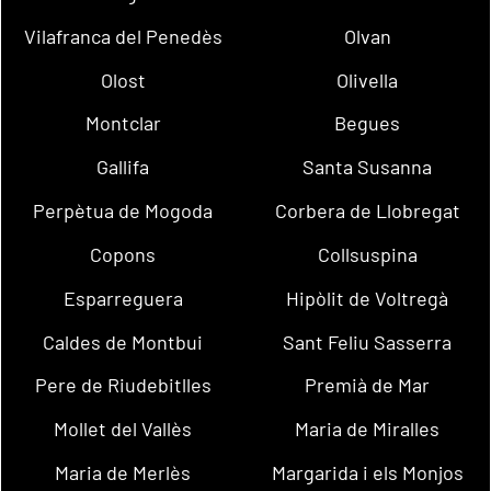
Vilafranca del Penedès
Olvan
Olost
Olivella
Montclar
Begues
Gallifa
Santa Susanna
Perpètua de Mogoda
Corbera de Llobregat
Copons
Collsuspina
Esparreguera
Hipòlit de Voltregà
Caldes de Montbui
Sant Feliu Sasserra
Pere de Riudebitlles
Premià de Mar
Mollet del Vallès
Maria de Miralles
Maria de Merlès
Margarida i els Monjos