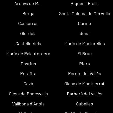
Arenys de Mar
Bigues i Riells
Berga
Santa Coloma de Cervelló
Casserres
Carme
Olèrdola
dena
Castelldefels
Maria de Martorelles
Maria de Palautordera
El Bruc
Dosrius
Piera
Perafita
Parets del Vallès
Gavà
Olesa de Montserrat
Olesa de Bonesvalls
Barberà del Vallès
Vallbona d´Anoia
Cubelles