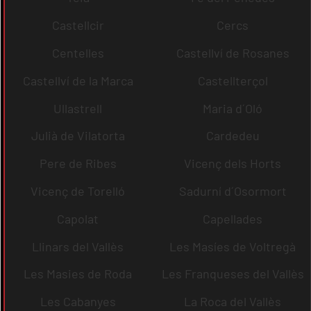
Castellcir
Cercs
Centelles
Castellví de Rosanes
Castellví de la Marca
Castellterçol
Ullastrell
Maria d´Oló
Julià de Vilatorta
Cardedeu
Pere de Ribes
Vicenç dels Horts
Vicenç de Torelló
Sadurní d´Osormort
Capolat
Capellades
Llinars del Vallès
Les Masíes de Voltregà
Les Masies de Roda
Les Franqueses del Vallès
Les Cabanyes
La Roca del Vallès