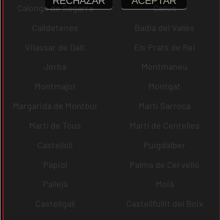
RECHAZAR
ACEPTAR
Calonge de Segarra
Callús
Calldetenes
Badia del Vallès
Vilassar de Dalt
Els Prats de Rei
Jorba
Montmaneu
Montmajor
Montgat
Margarida de Montbui
Martí Sarroca
Martí de Tous
Martí de Centelles
Castellolí
Puigdàlber
Papiol
Palma de Cervelló
Pallejà
Moià
Castellgalí
Castellfullit del Boix