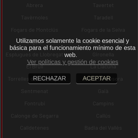
Abrera
Tavertet
Tavèrnoles
Taradell
Fogars de Montclús
Fogars de la Selva
Utilizamos solamente la cookie esencial y
Fígols
Figaró-Montmany
básica para el funcionamiento mínimo de esta
Esplugues de Llobregat
Gironella
web.
Ver políticas y gestión de cookies
El Brull
La Llacuna
RECHAZAR
ACEPTAR
Torrelles de Llobregat
Maria de Besora
Sentmenat
Gaià
Fontrubí
Campins
Calonge de Segarra
Callús
Calldetenes
Badia del Vallès