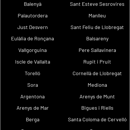
Balenyà
Sant Esteve Sesrovires
Palautordera
Manlleu
Just Desvern
Sant Feliu de Llobregat
Eulàlia de Ronçana
Balsareny
Vallgorguina
Pere Sallavinera
Iscle de Vallalta
Rupit i Pruit
Torelló
Cornellà de Llobregat
Sora
Mediona
Argentona
Arenys de Munt
Arenys de Mar
Bigues i Riells
Berga
Santa Coloma de Cervelló