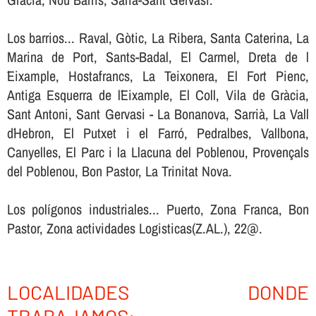
Los barrios... Raval, Gòtic, La Ribera, Santa Caterina, La
Marina de Port, Sants-Badal, El Carmel, Dreta de l
´Eixample, Hostafrancs, La Teixonera, El Fort Pienc,
Antiga Esquerra de l´Eixample, El Coll, Vila de Gràcia,
Sant Antoni, Sant Gervasi - La Bonanova, Sarrià, La Vall
d´Hebron, El Putxet i el Farró, Pedralbes, Vallbona,
Canyelles, El Parc i la Llacuna del Poblenou, Provençals
del Poblenou, Bon Pastor, La Trinitat Nova.
Los polígonos industriales... Puerto, Zona Franca, Bon
Pastor, Zona actividades Logisticas(Z.AL.), 22@.
LOCALIDADES DONDE