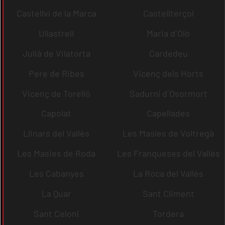
Castellví de la Marca
Castellterçol
Ullastrell
Maria d´Oló
Julià de Vilatorta
Cardedeu
Pere de Ribes
Vicenç dels Horts
Vicenç de Torelló
Sadurní d´Osormort
Capolat
Capellades
Llinars del Vallès
Les Masíes de Voltregà
Les Masies de Roda
Les Franqueses del Vallès
Les Cabanyes
La Roca del Vallès
La Quar
Sant Climent
Sant Celoni
Tordera