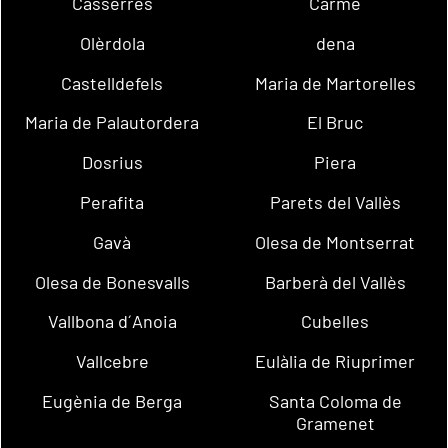
Casserres
Carme
Olèrdola
dena
Castelldefels
Maria de Martorelles
Maria de Palautordera
El Bruc
Dosrius
Piera
Perafita
Parets del Vallès
Gavà
Olesa de Montserrat
Olesa de Bonesvalls
Barberà del Vallès
Vallbona d´Anoia
Cubelles
Vallcebre
Eulàlia de Riuprimer
Eugènia de Berga
Santa Coloma de
Gramenet