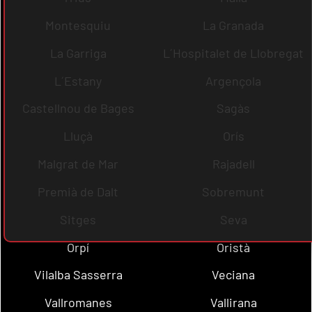
Montesquiu
La Granada
La Garriga
L´Hospitalet de Llobregat
L´Estany
Argençola
Castellnou de Bages
Sagàs
Lluçà
Orís
Malgrat de Mar
Rajadell
Premià de Dalt
Sobremunt
Sitges
Seva
Orpí
Oristà
Vilalba Sasserra
Veciana
Vallromanes
Vallirana