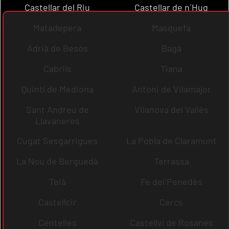
Castellar del Riu
Castellar de n´Hug
Matadepera
Masquefa
Adrià de Besòs
Bagà
Cabrils
Tiana
Quintí de Mediona
Antoni de Vilamajor
Sant Andreu de
Vilanova del Vallès
Llavaneres
Cugat Sesgarrigues
La Pobla de Claramunt
La Nou de Berguedà
Terrassa
Teià
Fe del Penedès
Castellcir
Cercs
Centelles
Castellví de Rosanes