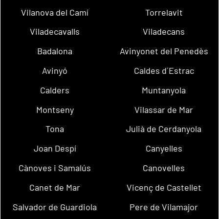
Vilanova del Camí
Torrelavit
Viladecavalls
Viladecans
Badalona
Avinyonet del Penedès
Avinyó
Caldes d´Estrac
Calders
Muntanyola
Montseny
Vilassar de Mar
Tona
Julià de Cerdanyola
Joan Despí
Canyelles
Cànoves i Samalús
Canovelles
Canet de Mar
Vicenç de Castellet
Salvador de Guardiola
Pere de Vilamajor