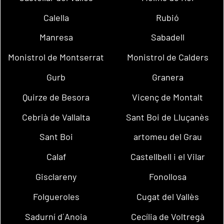
Calella
Rubió
Manresa
Sabadell
Monistrol de Montserrat
Monistrol de Calders
Gurb
Granera
Quirze de Besora
Vicenç de Montalt
Cebrià de Vallalta
Sant Boi de Lluçanès
Sant Boi
artomeu del Grau
Calaf
Castellbell i el Vilar
Gisclareny
Fonollosa
Folgueroles
Cugat del Vallès
Sadurní d´Anoia
Cecília de Voltregà