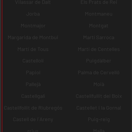
Vilassar de Dalt
Els Prats de Rei
Jorba
Montmaneu
Montmajor
Montgat
Margarida de Montbui
Martí Sarroca
Martí de Tous
Martí de Centelles
Castellolí
Puigdàlber
Papiol
Palma de Cervelló
Pallejà
Moià
Castellgalí
Castellfullit del Boix
Castellfollit de Riubregós
Castellet i la Gornal
Castell de l´Areny
Puig-reig
rrius
Malla