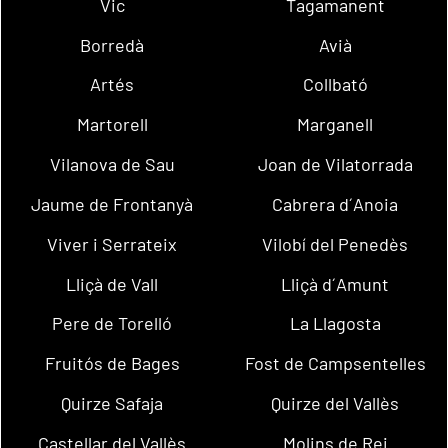
Vic
Tagamanent
Borredà
Avià
Artés
Collbató
Martorell
Marganell
Vilanova de Sau
Joan de Vilatorrada
Jaume de Frontanyà
Cabrera d´Anoia
Viver i Serrateix
Vilobí del Penedès
Lliçà de Vall
Lliçà d´Amunt
Pere de Torelló
La Llagosta
Fruitós de Bages
Fost de Campsentelles
Quirze Safaja
Quirze del Vallès
Castellar del Vallès
Molins de Rei