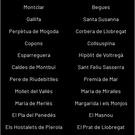
Montclar
Begues
Gallifa
Santa Susanna
Perpètua de Mogoda
Corbera de Llobregat
Copons
Collsuspina
Esparreguera
Hipòlit de Voltregà
Caldes de Montbui
Sant Feliu Sasserra
Pere de Riudebitlles
Premià de Mar
Mollet del Vallès
Maria de Miralles
Maria de Merlès
Margarida i els Monjos
El Pla del Penedès
El Masnou
Els Hostalets de Pierola
El Prat de Llobregat