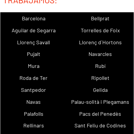
TRABAJAMOS:
Barcelona
Bellprat
Aguilar de Segarra
Torrelles de Foix
Llorenç Savall
Llorenç d´Hortons
Pujalt
Navarcles
Mura
Rubí
Roda de Ter
Ripollet
Santpedor
Gelida
Navas
Palau-solità i Plegamans
Palafolls
Pacs del Penedès
Rellinars
Sant Feliu de Codines