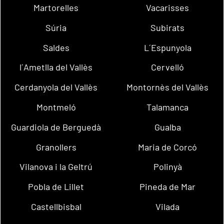
Martorelles
Vacarisses
Súria
Subirats
Saldes
L´Espunyola
l´Ametlla del Vallès
Cervelló
Cerdanyola del Vallès
Montornès del Vallès
Montmeló
Talamanca
Guardiola de Berguedà
Gualba
Granollers
Maria de Corcó
Vilanova i la Geltrú
Polinyà
Pobla de Lillet
Pineda de Mar
Castellbisbal
Vilada