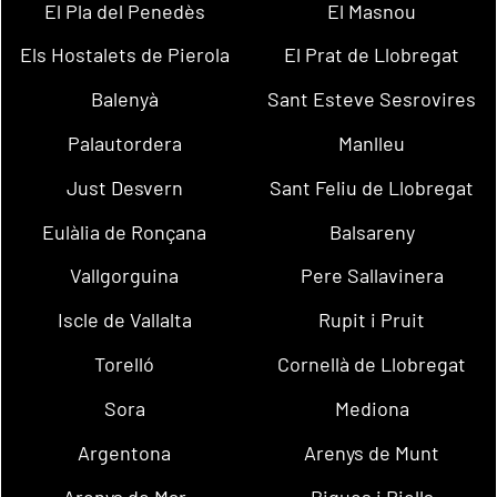
El Pla del Penedès
El Masnou
Els Hostalets de Pierola
El Prat de Llobregat
Balenyà
Sant Esteve Sesrovires
Palautordera
Manlleu
Just Desvern
Sant Feliu de Llobregat
Eulàlia de Ronçana
Balsareny
Vallgorguina
Pere Sallavinera
Iscle de Vallalta
Rupit i Pruit
Torelló
Cornellà de Llobregat
Sora
Mediona
Argentona
Arenys de Munt
Arenys de Mar
Bigues i Riells