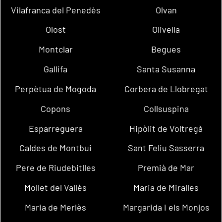
Vilafranca del Penedès
Olvan
Olost
Olivella
Montclar
Begues
Gallifa
Santa Susanna
Perpètua de Mogoda
Corbera de Llobregat
Copons
Collsuspina
Esparreguera
Hipòlit de Voltregà
Caldes de Montbui
Sant Feliu Sasserra
Pere de Riudebitlles
Premià de Mar
Mollet del Vallès
Maria de Miralles
Maria de Merlès
Margarida i els Monjos