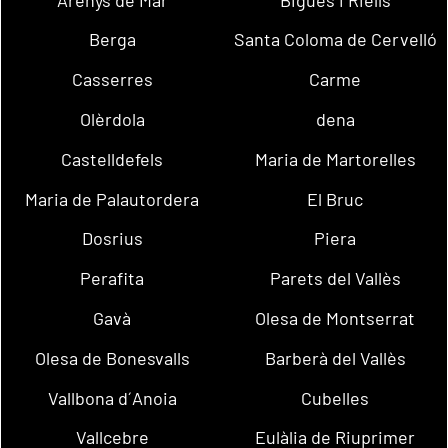
Berga
Santa Coloma de Cervelló
Casserres
Carme
Olèrdola
dena
Castelldefels
Maria de Martorelles
Maria de Palautordera
El Bruc
Dosrius
Piera
Perafita
Parets del Vallès
Gavà
Olesa de Montserrat
Olesa de Bonesvalls
Barberà del Vallès
Vallbona d´Anoia
Cubelles
Vallcebre
Eulàlia de Riuprimer