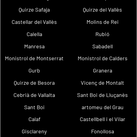
Quirze Safaja
Quirze del Vallès
Castellar del Vallès
Molins de Rei
Calella
Rubió
Manresa
Sabadell
Monistrol de Montserrat
Monistrol de Calders
Gurb
Granera
Quirze de Besora
Vicenç de Montalt
Cebrià de Vallalta
Sant Boi de Lluçanès
Sant Boi
artomeu del Grau
Calaf
Castellbell i el Vilar
Gisclareny
Fonollosa