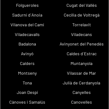
Folgueroles
Cugat del Vallès
Sadurní d´Anoia
Cecília de Voltregà
Vilanova del Camí
Torrelavit
Viladecavalls
Viladecans
Badalona
Avinyonet del Penedès
Avinyó
Caldes d´Estrac
Calders
Muntanyola
Montseny
Vilassar de Mar
Tona
Julià de Cerdanyola
Joan Despí
Canyelles
Cànoves i Samalús
Canovelles