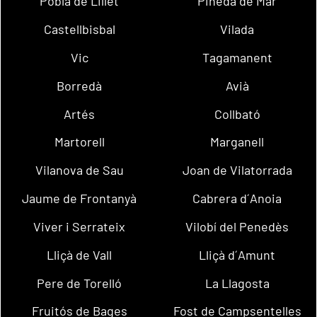
Pobla de Lillet
Pineda de Mar
Castellbisbal
Vilada
Vic
Tagamanent
Borredà
Avià
Artés
Collbató
Martorell
Marganell
Vilanova de Sau
Joan de Vilatorrada
Jaume de Frontanyà
Cabrera d´Anoia
Viver i Serrateix
Vilobí del Penedès
Lliçà de Vall
Lliçà d´Amunt
Pere de Torelló
La Llagosta
Fruitós de Bages
Fost de Campsentelles