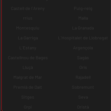
Castell de l´Areny
Puig-reig
rrius
Malla
Montesquiu
La Granada
La Garriga
L´Hospitalet de Llobregat
L´Estany
Argençola
Castellnou de Bages
Sagàs
Lluçà
Orís
Malgrat de Mar
Rajadell
Premià de Dalt
Sobremunt
Sitges
Seva
Orpí
Oristà