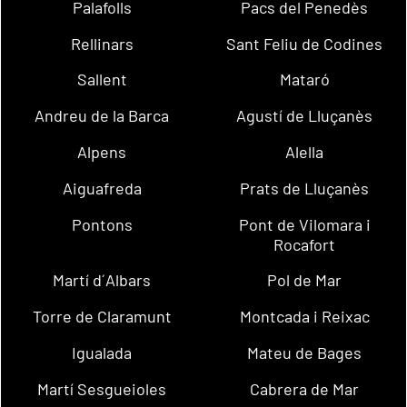
Palafolls
Pacs del Penedès
Rellinars
Sant Feliu de Codines
Sallent
Mataró
Andreu de la Barca
Agustí de Lluçanès
Alpens
Alella
Aiguafreda
Prats de Lluçanès
Pontons
Pont de Vilomara i
Rocafort
Martí d´Albars
Pol de Mar
Torre de Claramunt
Montcada i Reixac
Igualada
Mateu de Bages
Martí Sesgueioles
Cabrera de Mar