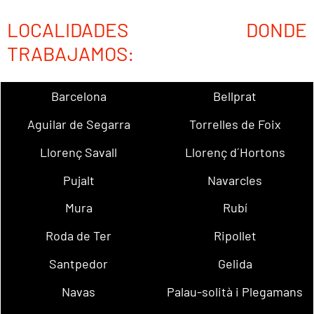
LOCALIDADES DONDE
TRABAJAMOS:
Barcelona
Bellprat
Aguilar de Segarra
Torrelles de Foix
Llorenç Savall
Llorenç d´Hortons
Pujalt
Navarcles
Mura
Rubí
Roda de Ter
Ripollet
Santpedor
Gelida
Navas
Palau-solità i Plegamans