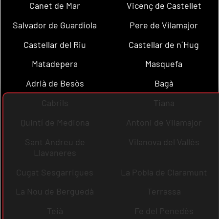
Canet de Mar
Vicenç de Castellet
Salvador de Guardiola
Pere de Vilamajor
Castellar del Riu
Castellar de n´Hug
Matadepera
Masquefa
Adrià de Besòs
Bagà
Cabrils
Tiana
Quintí de Mediona
Antoni de Vilamajor
Sant Andreu de
Vilanova del Vallès
Llavaneres
Cugat Sesgarrigues
La Pobla de Claramunt
La Nou de Berguedà
Terrassa
Teià
Fe del Penedès