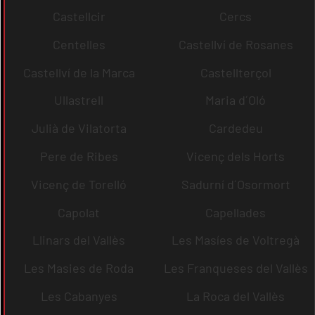
Castellcir
Cercs
Centelles
Castellví de Rosanes
Castellví de la Marca
Castellterçol
Ullastrell
Maria d´Oló
Julià de Vilatorta
Cardedeu
Pere de Ribes
Vicenç dels Horts
Vicenç de Torelló
Sadurní d´Osormort
Capolat
Capellades
Llinars del Vallès
Les Masíes de Voltregà
Les Masies de Roda
Les Franqueses del Vallès
Les Cabanyes
La Roca del Vallès