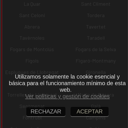
La Quar
Sant Climent
Sant Celoni
Tordera
Abrera
Tavertet
Tavèrnoles
Taradell
Fogars de Montclús
Fogars de la Selva
Fígols
Figaró-Montmany
Esplugues de Llobregat
Gironella
Utilizamos solamente la cookie esencial y
básica para el funcionamiento mínimo de esta
El Brull
La Llacuna
web.
Torrelles de Llobregat
Maria de Besora
Ver políticas y gestión de cookies
Sentmenat
Gaià
RECHAZAR
ACEPTAR
Fontrubí
Campins