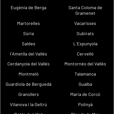
Eugènia de Berga
Santa Coloma de
Gramenet
Martorelles
Vacarisses
Súria
Subirats
Saldes
L´Espunyola
l´Ametlla del Vallès
Cervelló
Cerdanyola del Vallès
Montornès del Vallès
Montmeló
Talamanca
Guardiola de Berguedà
Gualba
Granollers
Maria de Corcó
Vilanova i la Geltrú
Polinyà