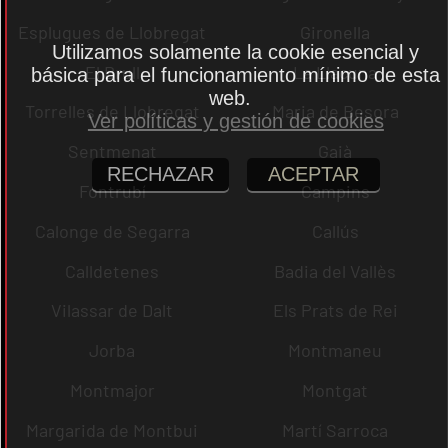
Esplugues de Llobregat
Gironella
Utilizamos solamente la cookie esencial y
El Brull
La Llacuna
básica para el funcionamiento mínimo de esta
web.
Torrelles de Llobregat
Maria de Besora
Ver políticas y gestión de cookies
Sentmenat
Gaià
RECHAZAR
ACEPTAR
Fontrubí
Campins
Calonge de Segarra
Callús
Calldetenes
Badia del Vallès
Vilassar de Dalt
Els Prats de Rei
Jorba
Montmaneu
Montmajor
Montgat
Margarida de Montbui
Martí Sarroca