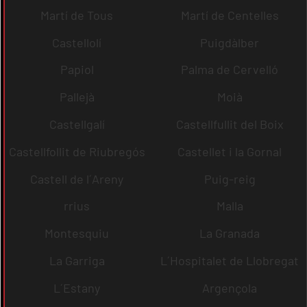
Martí de Tous
Martí de Centelles
Castellolí
Puigdàlber
Papiol
Palma de Cervelló
Pallejà
Moià
Castellgalí
Castellfullit del Boix
Castellfollit de Riubregós
Castellet i la Gornal
Castell de l´Areny
Puig-reig
rrius
Malla
Montesquiu
La Granada
La Garriga
L´Hospitalet de Llobregat
L´Estany
Argençola