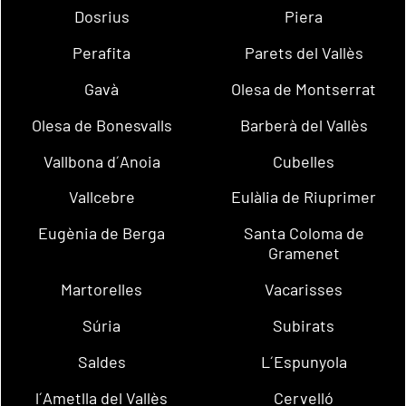
Dosrius
Piera
Perafita
Parets del Vallès
Gavà
Olesa de Montserrat
Olesa de Bonesvalls
Barberà del Vallès
Vallbona d´Anoia
Cubelles
Vallcebre
Eulàlia de Riuprimer
Eugènia de Berga
Santa Coloma de
Gramenet
Martorelles
Vacarisses
Súria
Subirats
Saldes
L´Espunyola
l´Ametlla del Vallès
Cervelló