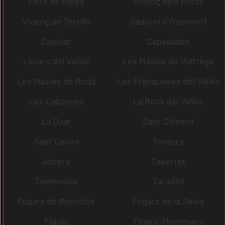
Pere de Ribes
Vicenç dels Horts
Vicenç de Torelló
Sadurní d´Osormort
Capolat
Capellades
Llinars del Vallès
Les Masíes de Voltregà
Les Masies de Roda
Les Franqueses del Vallès
Les Cabanyes
La Roca del Vallès
La Quar
Sant Climent
Sant Celoni
Tordera
Abrera
Tavertet
Tavèrnoles
Taradell
Fogars de Montclús
Fogars de la Selva
Fígols
Figaró-Montmany