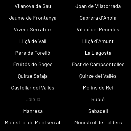
Vilanova de Sau
Joan de Vilatorrada
Jaume de Frontanyà
Cabrera d´Anoia
Viver i Serrateix
Vilobí del Penedès
Lliçà de Vall
Lliçà d´Amunt
Pere de Torelló
La Llagosta
Fruitós de Bages
Fost de Campsentelles
Quirze Safaja
Quirze del Vallès
Castellar del Vallès
Molins de Rei
Calella
Rubió
Manresa
Sabadell
Monistrol de Montserrat
Monistrol de Calders