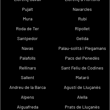
Pujalt
Navarcles
Mura
Rubí
Roda de Ter
Ripollet
Santpedor
Gelida
Navas
Palau-solità i Plegamans
Palafolls
Pacs del Penedès
Rellinars
Sant Feliu de Codines
Sallent
Mataró
Andreu de la Barca
Agustí de Lluçanès
Alpens
Alella
Aiguafreda
Prats de Lluçanès