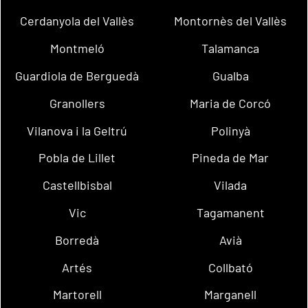
Cerdanyola del Vallès
Montornès del Vallès
Montmeló
Talamanca
Guardiola de Berguedà
Gualba
Granollers
Maria de Corcó
Vilanova i la Geltrú
Polinyà
Pobla de Lillet
Pineda de Mar
Castellbisbal
Vilada
Vic
Tagamanent
Borredà
Avià
Artés
Collbató
Martorell
Marganell