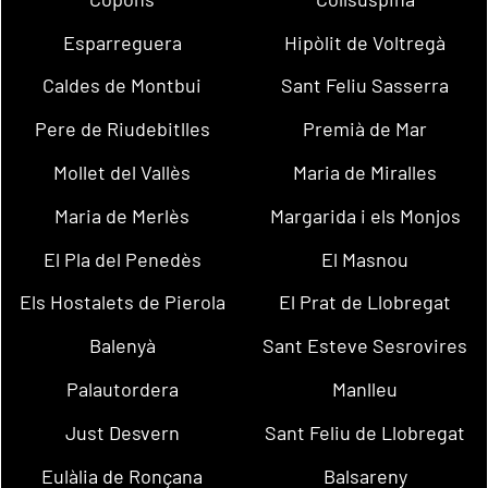
Esparreguera
Hipòlit de Voltregà
Caldes de Montbui
Sant Feliu Sasserra
Pere de Riudebitlles
Premià de Mar
Mollet del Vallès
Maria de Miralles
Maria de Merlès
Margarida i els Monjos
El Pla del Penedès
El Masnou
Els Hostalets de Pierola
El Prat de Llobregat
Balenyà
Sant Esteve Sesrovires
Palautordera
Manlleu
Just Desvern
Sant Feliu de Llobregat
Eulàlia de Ronçana
Balsareny