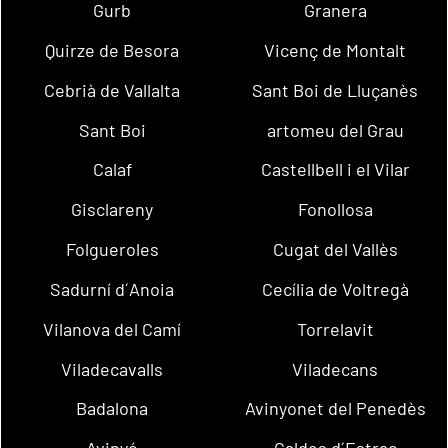
Gurb
Granera
Quirze de Besora
Vicenç de Montalt
Cebrià de Vallalta
Sant Boi de Lluçanès
Sant Boi
artomeu del Grau
Calaf
Castellbell i el Vilar
Gisclareny
Fonollosa
Folgueroles
Cugat del Vallès
Sadurní d´Anoia
Cecília de Voltregà
Vilanova del Camí
Torrelavit
Viladecavalls
Viladecans
Badalona
Avinyonet del Penedès