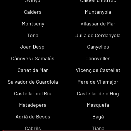
Avinyó
Caldes d´Estrac
Calders
Muntanyola
Montseny
Vilassar de Mar
Tona
Julià de Cerdanyola
Joan Despí
Canyelles
Cànoves i Samalús
Canovelles
Canet de Mar
Vicenç de Castellet
Salvador de Guardiola
Pere de Vilamajor
Castellar del Riu
Castellar de n´Hug
Matadepera
Masquefa
Adrià de Besòs
Bagà
Cabrils
Tiana