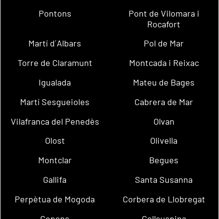
Pontons
Pont de Vilomara i
Rocafort
Martí d´Albars
Pol de Mar
Torre de Claramunt
Montcada i Reixac
Igualada
Mateu de Bages
Martí Sesgueioles
Cabrera de Mar
Vilafranca del Penedès
Olvan
Olost
Olivella
Montclar
Begues
Gallifa
Santa Susanna
Perpètua de Mogoda
Corbera de Llobregat
Copons
Collsuspina