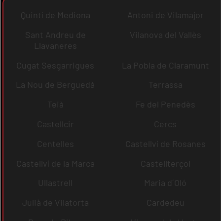
Quintí de Mediona
Antoni de Vilamajor
Sant Andreu de
Vilanova del Vallès
Llavaneres
Cugat Sesgarrigues
La Pobla de Claramunt
La Nou de Berguedà
Terrassa
Teià
Fe del Penedès
Castellcir
Cercs
Centelles
Castellví de Rosanes
Castellví de la Marca
Castellterçol
Ullastrell
Maria d´Oló
Julià de Vilatorta
Cardedeu