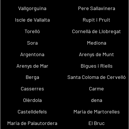
Vallgorguina
Pere Sallavinera
Iscle de Vallalta
Rupit i Pruit
Torelló
Cornellà de Llobregat
Sora
Mediona
Argentona
Arenys de Munt
Arenys de Mar
Bigues i Riells
Berga
Santa Coloma de Cervelló
Casserres
Carme
Olèrdola
dena
Castelldefels
Maria de Martorelles
Maria de Palautordera
El Bruc