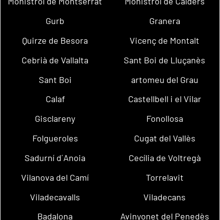
Monistrol de Montserrat
Monistrol de Calders
Gurb
Granera
Quirze de Besora
Vicenç de Montalt
Cebrià de Vallalta
Sant Boi de Lluçanès
Sant Boi
artomeu del Grau
Calaf
Castellbell i el Vilar
Gisclareny
Fonollosa
Folgueroles
Cugat del Vallès
Sadurní d´Anoia
Cecília de Voltregà
Vilanova del Camí
Torrelavit
Viladecavalls
Viladecans
Badalona
Avinyonet del Penedès