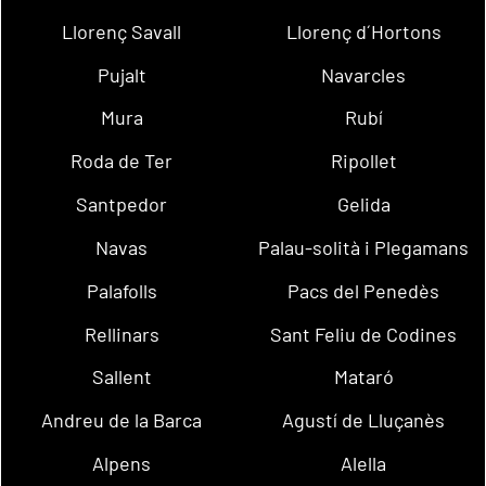
Llorenç Savall
Llorenç d´Hortons
Pujalt
Navarcles
Mura
Rubí
Roda de Ter
Ripollet
Santpedor
Gelida
Navas
Palau-solità i Plegamans
Palafolls
Pacs del Penedès
Rellinars
Sant Feliu de Codines
Sallent
Mataró
Andreu de la Barca
Agustí de Lluçanès
Alpens
Alella