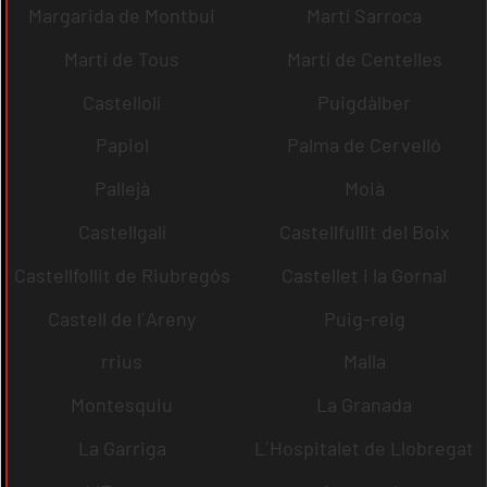
Margarida de Montbui
Martí Sarroca
Martí de Tous
Martí de Centelles
Castellolí
Puigdàlber
Papiol
Palma de Cervelló
Pallejà
Moià
Castellgalí
Castellfullit del Boix
Castellfollit de Riubregós
Castellet i la Gornal
Castell de l´Areny
Puig-reig
rrius
Malla
Montesquiu
La Granada
La Garriga
L´Hospitalet de Llobregat