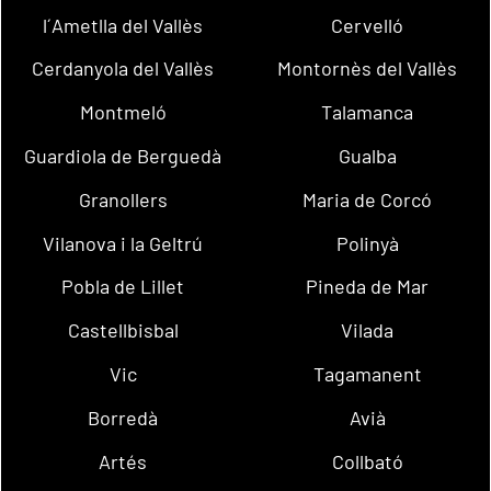
l´Ametlla del Vallès
Cervelló
Cerdanyola del Vallès
Montornès del Vallès
Montmeló
Talamanca
Guardiola de Berguedà
Gualba
Granollers
Maria de Corcó
Vilanova i la Geltrú
Polinyà
Pobla de Lillet
Pineda de Mar
Castellbisbal
Vilada
Vic
Tagamanent
Borredà
Avià
Artés
Collbató