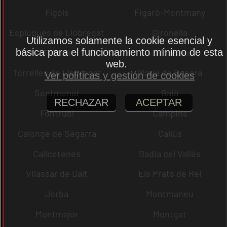
Fígols
Figaró-Montmany
Esplugues de Llobregat
Gironella
Utilizamos solamente la cookie esencial y
básica para el funcionamiento mínimo de esta
El Brull
La Llacuna
web.
Torrelles de Llobregat
Maria de Besora
Ver políticas y gestión de cookies
Sentmenat
Gaià
RECHAZAR
ACEPTAR
Fontrubí
Campins
Calonge de Segarra
Callús
Calldetenes
Badia del Vallès
Vilassar de Dalt
Els Prats de Rei
Jorba
Montmaneu
Montmajor
Montgat