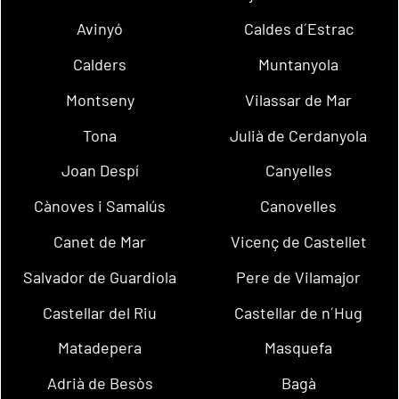
Avinyó
Caldes d´Estrac
Calders
Muntanyola
Montseny
Vilassar de Mar
Tona
Julià de Cerdanyola
Joan Despí
Canyelles
Cànoves i Samalús
Canovelles
Canet de Mar
Vicenç de Castellet
Salvador de Guardiola
Pere de Vilamajor
Castellar del Riu
Castellar de n´Hug
Matadepera
Masquefa
Adrià de Besòs
Bagà