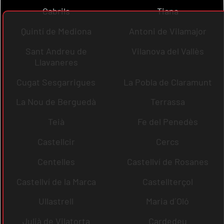
Cabrils
Tiana
Quintí de Mediona
Antoni de Vilamajor
Sant Andreu de
Vilanova del Vallès
Llavaneres
Cugat Sesgarrigues
La Pobla de Claramunt
La Nou de Berguedà
Terrassa
Teià
Fe del Penedès
Castellcir
Cercs
Centelles
Castellví de Rosanes
Castellví de la Marca
Castellterçol
Ullastrell
Maria d´Oló
Julià de Vilatorta
Cardedeu