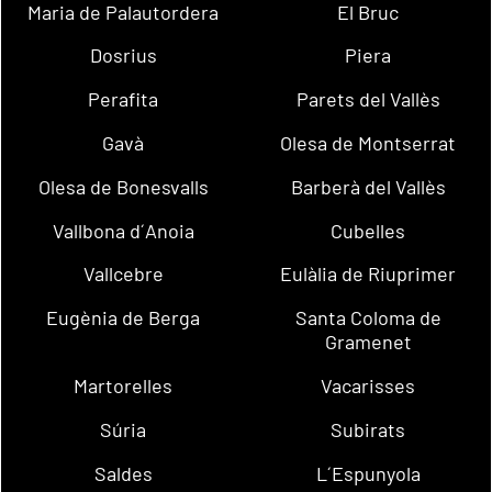
Maria de Palautordera
El Bruc
Dosrius
Piera
Perafita
Parets del Vallès
Gavà
Olesa de Montserrat
Olesa de Bonesvalls
Barberà del Vallès
Vallbona d´Anoia
Cubelles
Vallcebre
Eulàlia de Riuprimer
Eugènia de Berga
Santa Coloma de
Gramenet
Martorelles
Vacarisses
Súria
Subirats
Saldes
L´Espunyola