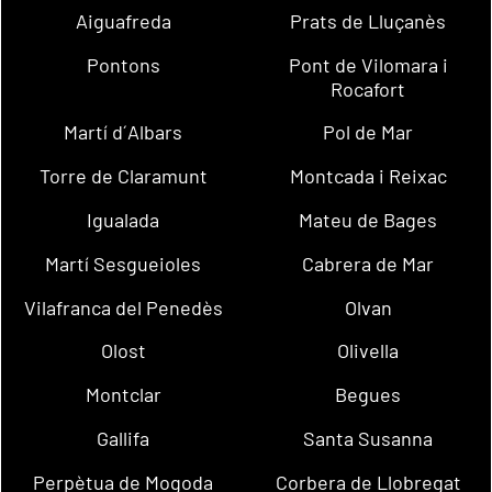
Aiguafreda
Prats de Lluçanès
Pontons
Pont de Vilomara i
Rocafort
Martí d´Albars
Pol de Mar
Torre de Claramunt
Montcada i Reixac
Igualada
Mateu de Bages
Martí Sesgueioles
Cabrera de Mar
Vilafranca del Penedès
Olvan
Olost
Olivella
Montclar
Begues
Gallifa
Santa Susanna
Perpètua de Mogoda
Corbera de Llobregat