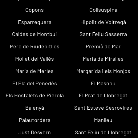
Copons
Collsuspina
Esparreguera
Hipòlit de Voltregà
Caldes de Montbui
Sant Feliu Sasserra
Pere de Riudebitlles
Premià de Mar
Mollet del Vallès
Maria de Miralles
Maria de Merlès
Margarida i els Monjos
El Pla del Penedès
El Masnou
Els Hostalets de Pierola
El Prat de Llobregat
Balenyà
Sant Esteve Sesrovires
Palautordera
Manlleu
Just Desvern
Sant Feliu de Llobregat