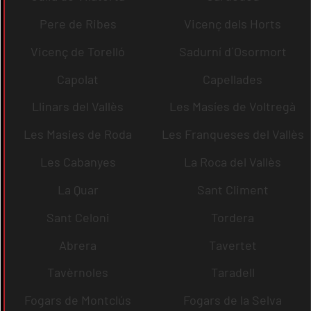
Pere de Ribes
Vicenç dels Horts
Vicenç de Torelló
Sadurní d´Osormort
Capolat
Capellades
Llinars del Vallès
Les Masíes de Voltregà
Les Masies de Roda
Les Franqueses del Vallès
Les Cabanyes
La Roca del Vallès
La Quar
Sant Climent
Sant Celoni
Tordera
Abrera
Tavertet
Tavèrnoles
Taradell
Fogars de Montclús
Fogars de la Selva