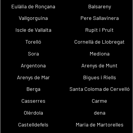
Eulàlia de Ronçana
Balsareny
Vallgorguina
Pere Sallavinera
Iscle de Vallalta
Rupit i Pruit
Torelló
Cornellà de Llobregat
Sora
Mediona
Argentona
Arenys de Munt
Arenys de Mar
Bigues i Riells
Berga
Santa Coloma de Cervelló
Casserres
Carme
Olèrdola
dena
Castelldefels
Maria de Martorelles