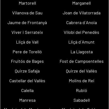
Martorell
Marganell
Vilanova de Sau
Joan de Vilatorrada
Jaume de Frontanyà
Cabrera d´Anoia
Viver i Serrateix
Vilobí del Penedès
Lliçà de Vall
Lliçà d´Amunt
Pere de Torelló
La Llagosta
Fruitós de Bages
Fost de Campsentelles
Quirze Safaja
Quirze del Vallès
Castellar del Vallès
Molins de Rei
Calella
Rubió
Manresa
Sabadell