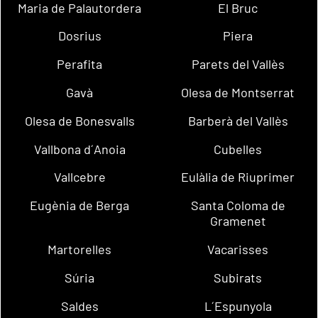
Maria de Palautordera
El Bruc
Dosrius
Piera
Perafita
Parets del Vallès
Gavà
Olesa de Montserrat
Olesa de Bonesvalls
Barberà del Vallès
Vallbona d´Anoia
Cubelles
Vallcebre
Eulàlia de Riuprimer
Eugènia de Berga
Santa Coloma de
Gramenet
Martorelles
Vacarisses
Súria
Subirats
Saldes
L´Espunyola