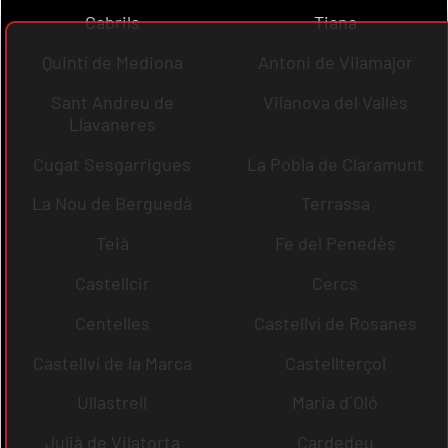
Cabrils
Tiana
Quintí de Mediona
Antoni de Vilamajor
Sant Andreu de
Vilanova del Vallès
Llavaneres
Cugat Sesgarrigues
La Pobla de Claramunt
La Nou de Berguedà
Terrassa
Teià
Fe del Penedès
Castellcir
Cercs
Centelles
Castellví de Rosanes
Castellví de la Marca
Castellterçol
Ullastrell
Maria d´Oló
Julià de Vilatorta
Cardedeu