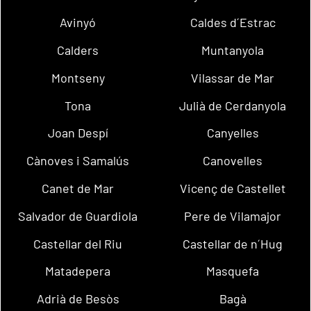
Avinyó
Caldes d´Estrac
Calders
Muntanyola
Montseny
Vilassar de Mar
Tona
Julià de Cerdanyola
Joan Despí
Canyelles
Cànoves i Samalús
Canovelles
Canet de Mar
Vicenç de Castellet
Salvador de Guardiola
Pere de Vilamajor
Castellar del Riu
Castellar de n´Hug
Matadepera
Masquefa
Adrià de Besòs
Bagà