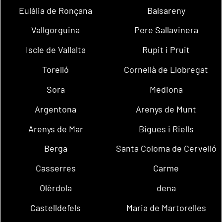
Eulàlia de Ronçana
Balsareny
Vallgorguina
Pere Sallavinera
Iscle de Vallalta
Rupit i Pruit
Torelló
Cornellà de Llobregat
Sora
Mediona
Argentona
Arenys de Munt
Arenys de Mar
Bigues i Riells
Berga
Santa Coloma de Cervelló
Casserres
Carme
Olèrdola
dena
Castelldefels
Maria de Martorelles