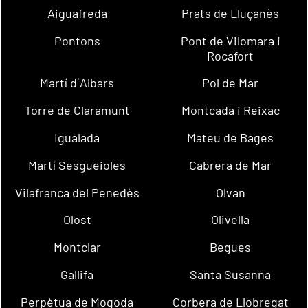
Aiguafreda
Prats de Lluçanès
Pontons
Pont de Vilomara i
Rocafort
Martí d´Albars
Pol de Mar
Torre de Claramunt
Montcada i Reixac
Igualada
Mateu de Bages
Martí Sesgueioles
Cabrera de Mar
Vilafranca del Penedès
Olvan
Olost
Olivella
Montclar
Begues
Gallifa
Santa Susanna
Perpètua de Mogoda
Corbera de Llobregat