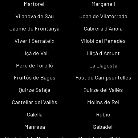
Martorell
Marganell
Vilanova de Sau
Joan de Vilatorrada
Jaume de Frontanyà
Cabrera d´Anoia
Viver i Serrateix
Vilobí del Penedès
Lliçà de Vall
Lliçà d´Amunt
Pere de Torelló
La Llagosta
Fruitós de Bages
Fost de Campsentelles
Quirze Safaja
Quirze del Vallès
Castellar del Vallès
Molins de Rei
Calella
Rubió
Manresa
Sabadell