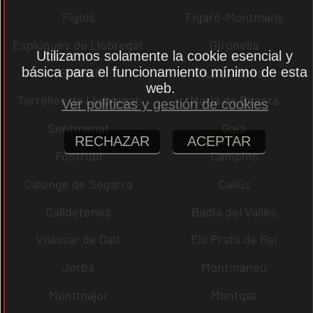
Fígols
Figaró-Montmany
Esplugues de Llobregat
Gironella
Utilizamos solamente la cookie esencial y
básica para el funcionamiento mínimo de esta
El Brull
La Llacuna
web.
Torrelles de Llobregat
Maria de Besora
Ver políticas y gestión de cookies
Sentmenat
Gaià
RECHAZAR
ACEPTAR
Fontrubí
Campins
Calonge de Segarra
Callús
Calldetenes
Badia del Vallès
Vilassar de Dalt
Els Prats de Rei
Jorba
Montmaneu
Montmajor
Montgat