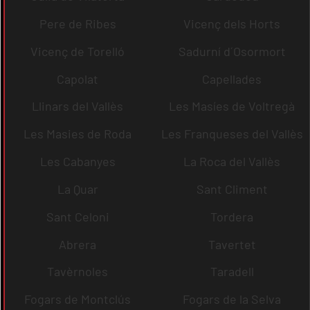
Pere de Ribes
Vicenç dels Horts
Vicenç de Torelló
Sadurní d´Osormort
Capolat
Capellades
Llinars del Vallès
Les Masíes de Voltregà
Les Masies de Roda
Les Franqueses del Vallès
Les Cabanyes
La Roca del Vallès
La Quar
Sant Climent
Sant Celoni
Tordera
Abrera
Tavertet
Tavèrnoles
Taradell
Fogars de Montclús
Fogars de la Selva