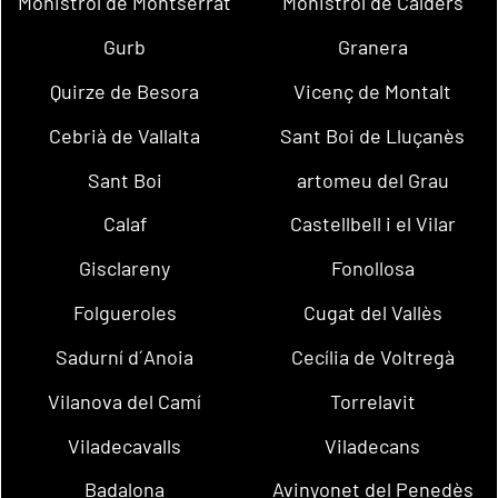
Monistrol de Montserrat
Monistrol de Calders
Gurb
Granera
Quirze de Besora
Vicenç de Montalt
Cebrià de Vallalta
Sant Boi de Lluçanès
Sant Boi
artomeu del Grau
Calaf
Castellbell i el Vilar
Gisclareny
Fonollosa
Folgueroles
Cugat del Vallès
Sadurní d´Anoia
Cecília de Voltregà
Vilanova del Camí
Torrelavit
Viladecavalls
Viladecans
Badalona
Avinyonet del Penedès