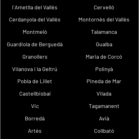
l´Ametlla del Vallès
Cervelló
Cerdanyola del Vallès
Montornès del Vallès
Montmeló
Talamanca
Guardiola de Berguedà
Gualba
Granollers
Maria de Corcó
Vilanova i la Geltrú
Polinyà
Pobla de Lillet
Pineda de Mar
Castellbisbal
Vilada
Vic
Tagamanent
Borredà
Avià
Artés
Collbató