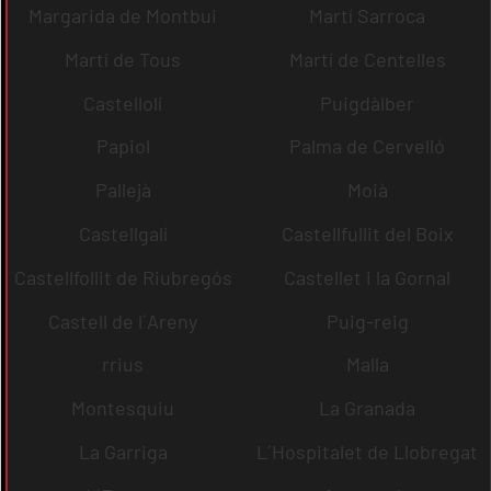
Margarida de Montbui
Martí Sarroca
Martí de Tous
Martí de Centelles
Castellolí
Puigdàlber
Papiol
Palma de Cervelló
Pallejà
Moià
Castellgalí
Castellfullit del Boix
Castellfollit de Riubregós
Castellet i la Gornal
Castell de l´Areny
Puig-reig
rrius
Malla
Montesquiu
La Granada
La Garriga
L´Hospitalet de Llobregat