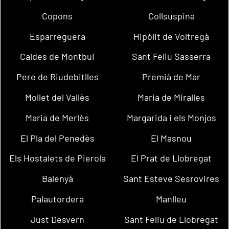
Copons
Collsuspina
Esparreguera
Hipòlit de Voltregà
Caldes de Montbui
Sant Feliu Sasserra
Pere de Riudebitlles
Premià de Mar
Mollet del Vallès
Maria de Miralles
Maria de Merlès
Margarida i els Monjos
El Pla del Penedès
El Masnou
Els Hostalets de Pierola
El Prat de Llobregat
Balenyà
Sant Esteve Sesrovires
Palautordera
Manlleu
Just Desvern
Sant Feliu de Llobregat