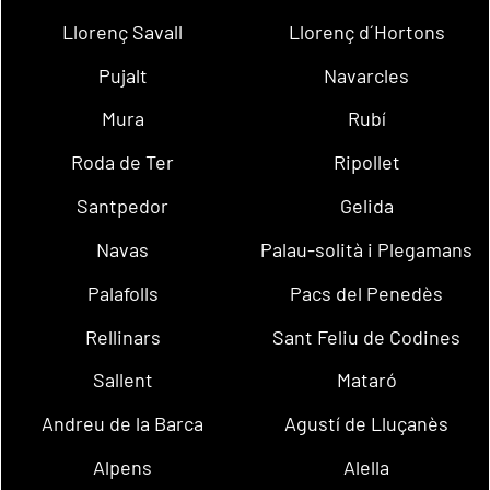
Llorenç Savall
Llorenç d´Hortons
Pujalt
Navarcles
Mura
Rubí
Roda de Ter
Ripollet
Santpedor
Gelida
Navas
Palau-solità i Plegamans
Palafolls
Pacs del Penedès
Rellinars
Sant Feliu de Codines
Sallent
Mataró
Andreu de la Barca
Agustí de Lluçanès
Alpens
Alella