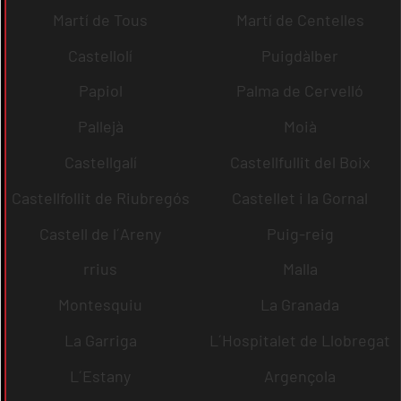
Martí de Tous
Martí de Centelles
Castellolí
Puigdàlber
Papiol
Palma de Cervelló
Pallejà
Moià
Castellgalí
Castellfullit del Boix
Castellfollit de Riubregós
Castellet i la Gornal
Castell de l´Areny
Puig-reig
rrius
Malla
Montesquiu
La Granada
La Garriga
L´Hospitalet de Llobregat
L´Estany
Argençola