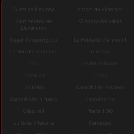
Quintí de Mediona
Antoni de Vilamajor
Sant Andreu de
Vilanova del Vallès
Llavaneres
Cugat Sesgarrigues
La Pobla de Claramunt
La Nou de Berguedà
Terrassa
Teià
Fe del Penedès
Castellcir
Cercs
Centelles
Castellví de Rosanes
Castellví de la Marca
Castellterçol
Ullastrell
Maria d´Oló
Julià de Vilatorta
Cardedeu