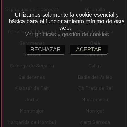
Esplugues de Llobregat
Gironella
Utilizamos solamente la cookie esencial y
El Brull
La Llacuna
básica para el funcionamiento mínimo de esta
web.
Torrelles de Llobregat
Maria de Besora
Ver políticas y gestión de cookies
Sentmenat
Gaià
RECHAZAR
ACEPTAR
Fontrubí
Campins
Calonge de Segarra
Callús
Calldetenes
Badia del Vallès
Vilassar de Dalt
Els Prats de Rei
Jorba
Montmaneu
Montmajor
Montgat
Margarida de Montbui
Martí Sarroca