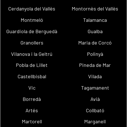
Cerdanyola del Vallès
Montornès del Vallès
Montmeló
Talamanca
Guardiola de Berguedà
Gualba
Granollers
Maria de Corcó
Vilanova i la Geltrú
Polinyà
Pobla de Lillet
Pineda de Mar
Castellbisbal
Vilada
Vic
Tagamanent
Borredà
Avià
Artés
Collbató
Martorell
Marganell