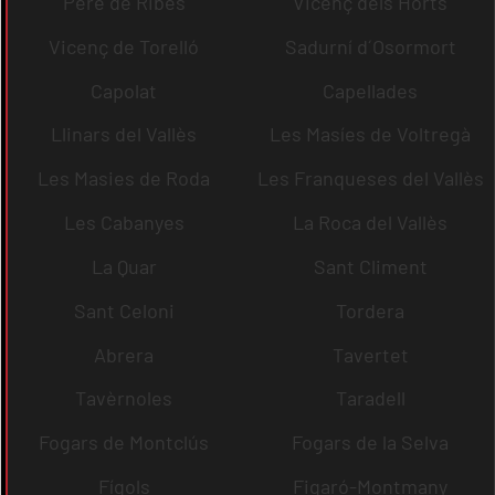
Pere de Ribes
Vicenç dels Horts
Vicenç de Torelló
Sadurní d´Osormort
Capolat
Capellades
Llinars del Vallès
Les Masíes de Voltregà
Les Masies de Roda
Les Franqueses del Vallès
Les Cabanyes
La Roca del Vallès
La Quar
Sant Climent
Sant Celoni
Tordera
Abrera
Tavertet
Tavèrnoles
Taradell
Fogars de Montclús
Fogars de la Selva
Fígols
Figaró-Montmany