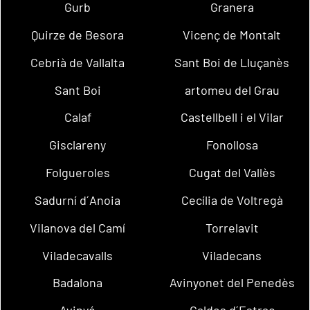
Gurb
Granera
Quirze de Besora
Vicenç de Montalt
Cebrià de Vallalta
Sant Boi de Lluçanès
Sant Boi
artomeu del Grau
Calaf
Castellbell i el Vilar
Gisclareny
Fonollosa
Folgueroles
Cugat del Vallès
Sadurní d´Anoia
Cecília de Voltregà
Vilanova del Camí
Torrelavit
Viladecavalls
Viladecans
Badalona
Avinyonet del Penedès