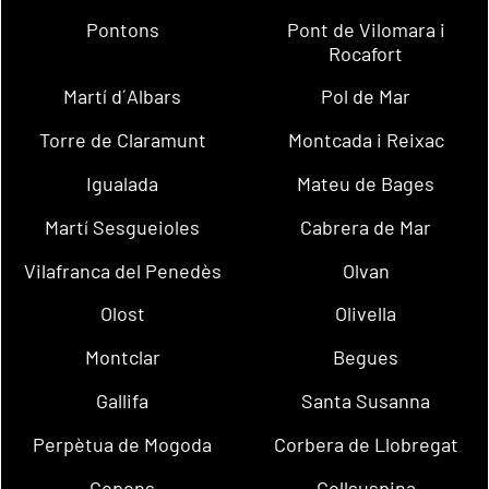
Pontons
Pont de Vilomara i
Rocafort
Martí d´Albars
Pol de Mar
Torre de Claramunt
Montcada i Reixac
Igualada
Mateu de Bages
Martí Sesgueioles
Cabrera de Mar
Vilafranca del Penedès
Olvan
Olost
Olivella
Montclar
Begues
Gallifa
Santa Susanna
Perpètua de Mogoda
Corbera de Llobregat
Copons
Collsuspina