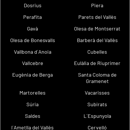
Dosrius
Piera
Perafita
Parets del Vallès
Gavà
Olesa de Montserrat
Olesa de Bonesvalls
Barberà del Vallès
Vallbona d´Anoia
Cubelles
Vallcebre
Eulàlia de Riuprimer
Eugènia de Berga
Santa Coloma de
Gramenet
Martorelles
Vacarisses
Súria
Subirats
Saldes
L´Espunyola
l´Ametlla del Vallès
Cervelló