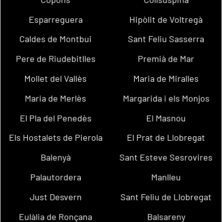
Esparreguera
Hipòlit de Voltregà
Caldes de Montbui
Sant Feliu Sasserra
Pere de Riudebitlles
Premià de Mar
Mollet del Vallès
Maria de Miralles
Maria de Merlès
Margarida i els Monjos
El Pla del Penedès
El Masnou
Els Hostalets de Pierola
El Prat de Llobregat
Balenyà
Sant Esteve Sesrovires
Palautordera
Manlleu
Just Desvern
Sant Feliu de Llobregat
Eulàlia de Ronçana
Balsareny