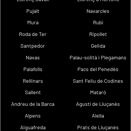
Pujalt
Navarcles
Mura
Rubí
Roda de Ter
Ripollet
Santpedor
Gelida
Navas
Palau-solità i Plegamans
Palafolls
Pacs del Penedès
Rellinars
Sant Feliu de Codines
Sallent
Mataró
Andreu de la Barca
Agustí de Lluçanès
Alpens
Alella
Aiguafreda
Prats de Lluçanès