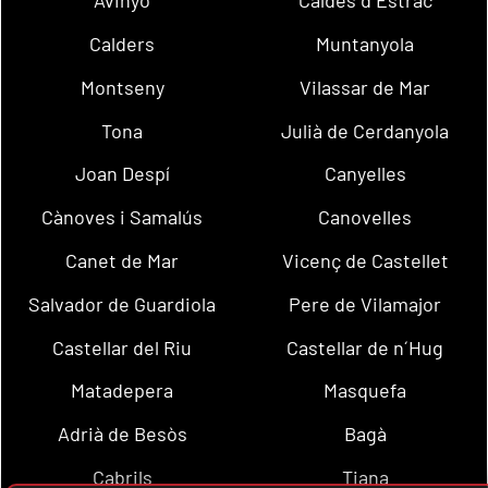
Avinyó
Caldes d´Estrac
Calders
Muntanyola
Montseny
Vilassar de Mar
Tona
Julià de Cerdanyola
Joan Despí
Canyelles
Cànoves i Samalús
Canovelles
Canet de Mar
Vicenç de Castellet
Salvador de Guardiola
Pere de Vilamajor
Castellar del Riu
Castellar de n´Hug
Matadepera
Masquefa
Adrià de Besòs
Bagà
Cabrils
Tiana