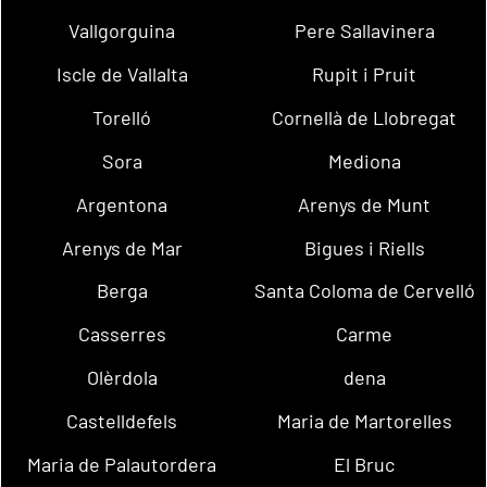
Vallgorguina
Pere Sallavinera
Iscle de Vallalta
Rupit i Pruit
Torelló
Cornellà de Llobregat
Sora
Mediona
Argentona
Arenys de Munt
Arenys de Mar
Bigues i Riells
Berga
Santa Coloma de Cervelló
Casserres
Carme
Olèrdola
dena
Castelldefels
Maria de Martorelles
Maria de Palautordera
El Bruc