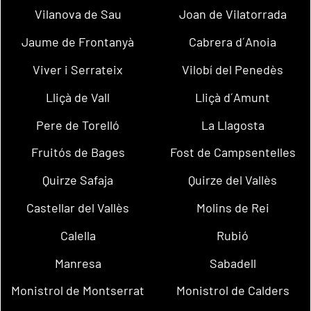
Vilanova de Sau
Joan de Vilatorrada
Jaume de Frontanyà
Cabrera d´Anoia
Viver i Serrateix
Vilobí del Penedès
Lliçà de Vall
Lliçà d´Amunt
Pere de Torelló
La Llagosta
Fruitós de Bages
Fost de Campsentelles
Quirze Safaja
Quirze del Vallès
Castellar del Vallès
Molins de Rei
Calella
Rubió
Manresa
Sabadell
Monistrol de Montserrat
Monistrol de Calders