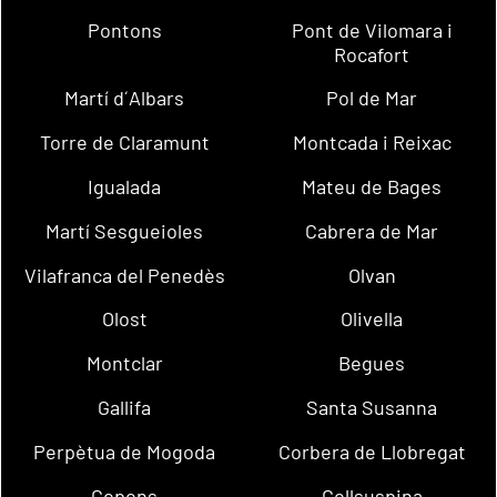
Pontons
Pont de Vilomara i
Rocafort
Martí d´Albars
Pol de Mar
Torre de Claramunt
Montcada i Reixac
Igualada
Mateu de Bages
Martí Sesgueioles
Cabrera de Mar
Vilafranca del Penedès
Olvan
Olost
Olivella
Montclar
Begues
Gallifa
Santa Susanna
Perpètua de Mogoda
Corbera de Llobregat
Copons
Collsuspina