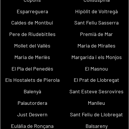
Esparreguera
Hipòlit de Voltregà
Caldes de Montbui
Sant Feliu Sasserra
Pere de Riudebitlles
Premià de Mar
Mollet del Vallès
Maria de Miralles
Maria de Merlès
Margarida i els Monjos
El Pla del Penedès
El Masnou
Els Hostalets de Pierola
El Prat de Llobregat
Balenyà
Sant Esteve Sesrovires
Palautordera
Manlleu
Just Desvern
Sant Feliu de Llobregat
Eulàlia de Ronçana
Balsareny