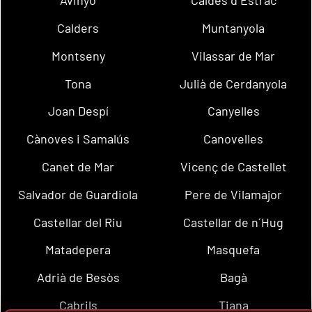
Avinyó
Caldes d´Estrac
Calders
Muntanyola
Montseny
Vilassar de Mar
Tona
Julià de Cerdanyola
Joan Despí
Canyelles
Cànoves i Samalús
Canovelles
Canet de Mar
Vicenç de Castellet
Salvador de Guardiola
Pere de Vilamajor
Castellar del Riu
Castellar de n´Hug
Matadepera
Masquefa
Adrià de Besòs
Bagà
Cabrils
Tiana