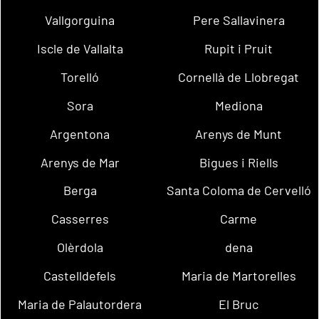
Vallgorguina
Pere Sallavinera
Iscle de Vallalta
Rupit i Pruit
Torelló
Cornellà de Llobregat
Sora
Mediona
Argentona
Arenys de Munt
Arenys de Mar
Bigues i Riells
Berga
Santa Coloma de Cervelló
Casserres
Carme
Olèrdola
dena
Castelldefels
Maria de Martorelles
Maria de Palautordera
El Bruc