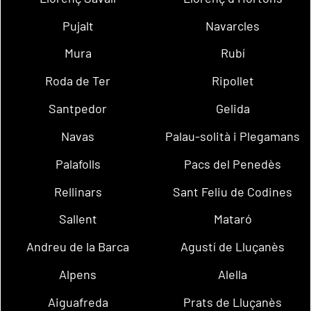
Pujalt
Navarcles
Mura
Rubí
Roda de Ter
Ripollet
Santpedor
Gelida
Navas
Palau-solità i Plegamans
Palafolls
Pacs del Penedès
Rellinars
Sant Feliu de Codines
Sallent
Mataró
Andreu de la Barca
Agustí de Lluçanès
Alpens
Alella
Aiguafreda
Prats de Lluçanès