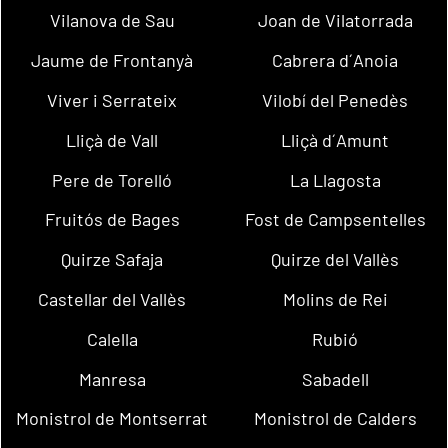
Vilanova de Sau
Joan de Vilatorrada
Jaume de Frontanyà
Cabrera d´Anoia
Viver i Serrateix
Vilobí del Penedès
Lliçà de Vall
Lliçà d´Amunt
Pere de Torelló
La Llagosta
Fruitós de Bages
Fost de Campsentelles
Quirze Safaja
Quirze del Vallès
Castellar del Vallès
Molins de Rei
Calella
Rubió
Manresa
Sabadell
Monistrol de Montserrat
Monistrol de Calders