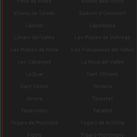
Pere de Ribes
Vicenç dels Horts
Vicenç de Torelló
Sadurní d´Osormort
Capolat
Capellades
Llinars del Vallès
Les Masíes de Voltregà
Les Masies de Roda
Les Franqueses del Vallès
Les Cabanyes
La Roca del Vallès
La Quar
Sant Climent
Sant Celoni
Tordera
Abrera
Tavertet
Tavèrnoles
Taradell
Fogars de Montclús
Fogars de la Selva
Fígols
Figaró-Montmany