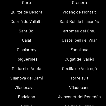
Gurb
Granera
Quirze de Besora
Vicenç de Montalt
Cebrià de Vallalta
Sant Boi de Lluçanès
Sant Boi
artomeu del Grau
Calaf
Castellbell i el Vilar
Gisclareny
Fonollosa
Folgueroles
Cugat del Vallès
Sadurní d´Anoia
Cecília de Voltregà
Vilanova del Camí
Torrelavit
Viladecavalls
Viladecans
Badalona
Avinyonet del Penedès