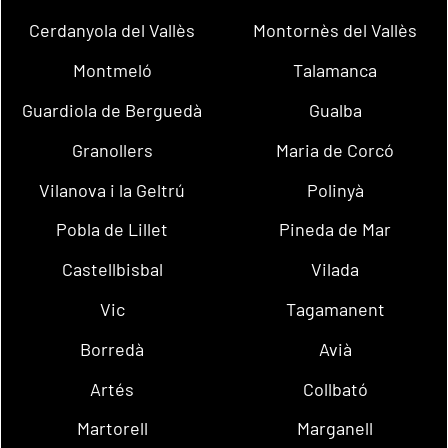
Cerdanyola del Vallès
Montornès del Vallès
Montmeló
Talamanca
Guardiola de Berguedà
Gualba
Granollers
Maria de Corcó
Vilanova i la Geltrú
Polinyà
Pobla de Lillet
Pineda de Mar
Castellbisbal
Vilada
Vic
Tagamanent
Borredà
Avià
Artés
Collbató
Martorell
Marganell