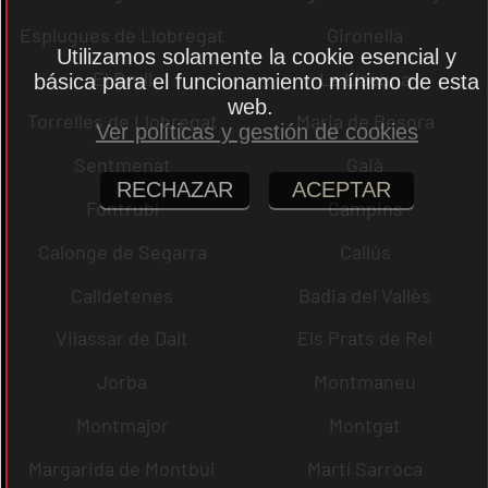
Esplugues de Llobregat
Gironella
Utilizamos solamente la cookie esencial y
El Brull
La Llacuna
básica para el funcionamiento mínimo de esta
web.
Torrelles de Llobregat
Maria de Besora
Ver políticas y gestión de cookies
Sentmenat
Gaià
RECHAZAR
ACEPTAR
Fontrubí
Campins
Calonge de Segarra
Callús
Calldetenes
Badia del Vallès
Vilassar de Dalt
Els Prats de Rei
Jorba
Montmaneu
Montmajor
Montgat
Margarida de Montbui
Martí Sarroca