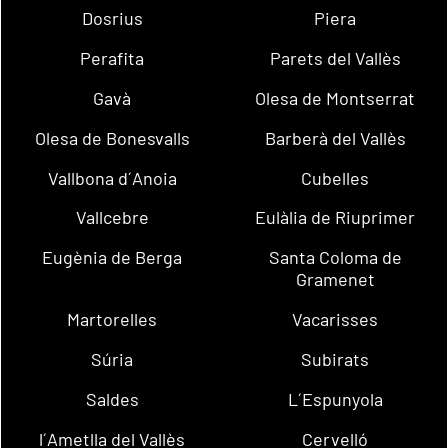
Dosrius
Piera
Perafita
Parets del Vallès
Gavà
Olesa de Montserrat
Olesa de Bonesvalls
Barberà del Vallès
Vallbona d´Anoia
Cubelles
Vallcebre
Eulàlia de Riuprimer
Eugènia de Berga
Santa Coloma de
Gramenet
Martorelles
Vacarisses
Súria
Subirats
Saldes
L´Espunyola
l´Ametlla del Vallès
Cervelló