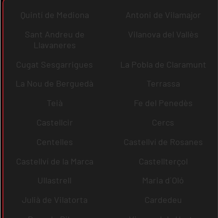
Quintí de Mediona
Antoni de Vilamajor
Sant Andreu de
Vilanova del Vallès
Llavaneres
Cugat Sesgarrigues
La Pobla de Claramunt
La Nou de Berguedà
Terrassa
Teià
Fe del Penedès
Castellcir
Cercs
Centelles
Castellví de Rosanes
Castellví de la Marca
Castellterçol
Ullastrell
Maria d´Oló
Julià de Vilatorta
Cardedeu