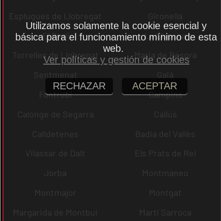
Esplugues de Llobregat
Gironella
Utilizamos solamente la cookie esencial y
El Brull
La Llacuna
básica para el funcionamiento mínimo de esta
web.
Torrelles de Llobregat
Maria de Besora
Ver políticas y gestión de cookies
Sentmenat
Gaià
RECHAZAR
ACEPTAR
Fontrubí
Campins
Calonge de Segarra
Callús
Calldetenes
Badia del Vallès
Vilassar de Dalt
Els Prats de Rei
Jorba
Montmaneu
Montmajor
Montgat
Margarida de Montbui
Martí Sarroca