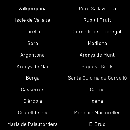
Vallgorguina
Pere Sallavinera
Iscle de Vallalta
Rupit i Pruit
Torelló
Cornellà de Llobregat
Sora
Mediona
Argentona
Arenys de Munt
Arenys de Mar
Bigues i Riells
Berga
Santa Coloma de Cervelló
Casserres
Carme
Olèrdola
dena
Castelldefels
Maria de Martorelles
Maria de Palautordera
El Bruc