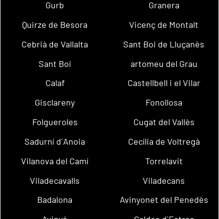
Gurb
Granera
Quirze de Besora
Vicenç de Montalt
Cebrià de Vallalta
Sant Boi de Lluçanès
Sant Boi
artomeu del Grau
Calaf
Castellbell i el Vilar
Gisclareny
Fonollosa
Folgueroles
Cugat del Vallès
Sadurní d´Anoia
Cecília de Voltregà
Vilanova del Camí
Torrelavit
Viladecavalls
Viladecans
Badalona
Avinyonet del Penedès