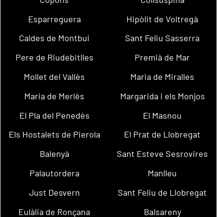
Esparreguera
Hipòlit de Voltregà
Caldes de Montbui
Sant Feliu Sasserra
Pere de Riudebitlles
Premià de Mar
Mollet del Vallès
Maria de Miralles
Maria de Merlès
Margarida i els Monjos
El Pla del Penedès
El Masnou
Els Hostalets de Pierola
El Prat de Llobregat
Balenyà
Sant Esteve Sesrovires
Palautordera
Manlleu
Just Desvern
Sant Feliu de Llobregat
Eulàlia de Ronçana
Balsareny