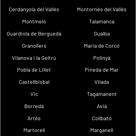
Cerdanyola del Vallès
Montornès del Vallès
Montmeló
Talamanca
Guardiola de Berguedà
Gualba
Granollers
Maria de Corcó
Vilanova i la Geltrú
Polinyà
Pobla de Lillet
Pineda de Mar
Castellbisbal
Vilada
Vic
Tagamanent
Borredà
Avià
Artés
Collbató
Martorell
Marganell