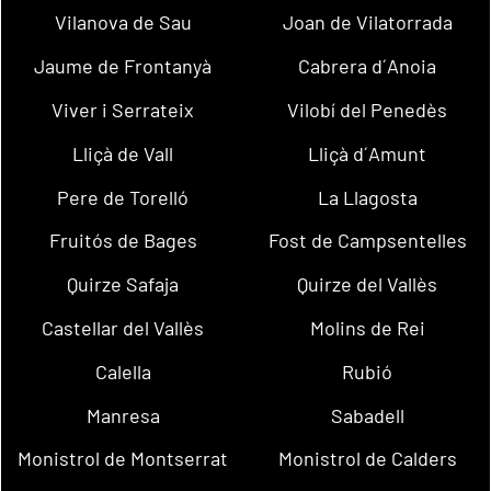
Vilanova de Sau
Joan de Vilatorrada
Jaume de Frontanyà
Cabrera d´Anoia
Viver i Serrateix
Vilobí del Penedès
Lliçà de Vall
Lliçà d´Amunt
Pere de Torelló
La Llagosta
Fruitós de Bages
Fost de Campsentelles
Quirze Safaja
Quirze del Vallès
Castellar del Vallès
Molins de Rei
Calella
Rubió
Manresa
Sabadell
Monistrol de Montserrat
Monistrol de Calders