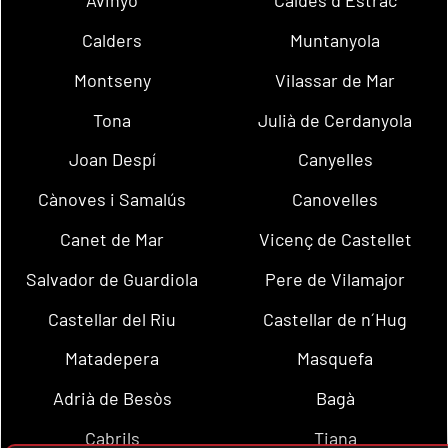
Avinyó
Caldes d´Estrac
Calders
Muntanyola
Montseny
Vilassar de Mar
Tona
Julià de Cerdanyola
Joan Despí
Canyelles
Cànoves i Samalús
Canovelles
Canet de Mar
Vicenç de Castellet
Salvador de Guardiola
Pere de Vilamajor
Castellar del Riu
Castellar de n´Hug
Matadepera
Masquefa
Adrià de Besòs
Bagà
Cabrils
Tiana