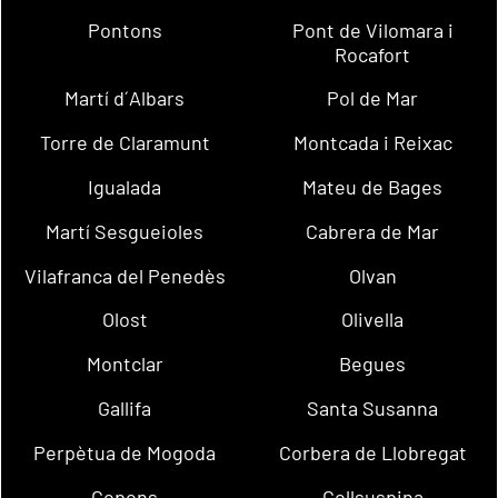
Pontons
Pont de Vilomara i
Rocafort
Martí d´Albars
Pol de Mar
Torre de Claramunt
Montcada i Reixac
Igualada
Mateu de Bages
Martí Sesgueioles
Cabrera de Mar
Vilafranca del Penedès
Olvan
Olost
Olivella
Montclar
Begues
Gallifa
Santa Susanna
Perpètua de Mogoda
Corbera de Llobregat
Copons
Collsuspina