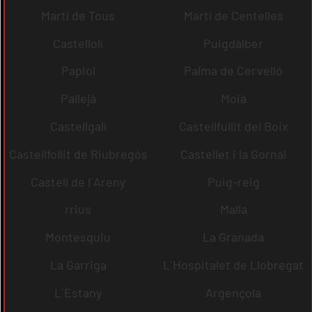
Martí de Tous
Martí de Centelles
Castellolí
Puigdàlber
Papiol
Palma de Cervelló
Pallejà
Moià
Castellgalí
Castellfullit del Boix
Castellfollit de Riubregós
Castellet i la Gornal
Castell de l´Areny
Puig-reig
rrius
Malla
Montesquiu
La Granada
La Garriga
L´Hospitalet de Llobregat
L´Estany
Argençola