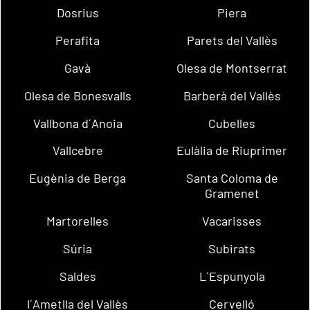
Dosrius
Piera
Perafita
Parets del Vallès
Gavà
Olesa de Montserrat
Olesa de Bonesvalls
Barberà del Vallès
Vallbona d´Anoia
Cubelles
Vallcebre
Eulàlia de Riuprimer
Eugènia de Berga
Santa Coloma de
Gramenet
Martorelles
Vacarisses
Súria
Subirats
Saldes
L´Espunyola
l´Ametlla del Vallès
Cervelló