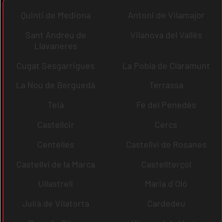
Quintí de Mediona
Antoni de Vilamajor
Sant Andreu de
Vilanova del Vallès
Llavaneres
Cugat Sesgarrigues
La Pobla de Claramunt
La Nou de Berguedà
Terrassa
Teià
Fe del Penedès
Castellcir
Cercs
Centelles
Castellví de Rosanes
Castellví de la Marca
Castellterçol
Ullastrell
Maria d´Oló
Julià de Vilatorta
Cardedeu