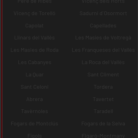
Pere de Ribes
Vicenç dels Horts
Vicenç de Torelló
Sadurní d´Osormort
Capolat
Capellades
Llinars del Vallès
Les Masíes de Voltregà
Les Masies de Roda
Les Franqueses del Vallès
Les Cabanyes
La Roca del Vallès
La Quar
Sant Climent
Sant Celoni
Tordera
Abrera
Tavertet
Tavèrnoles
Taradell
Fogars de Montclús
Fogars de la Selva
Fígols
Figaró-Montmany