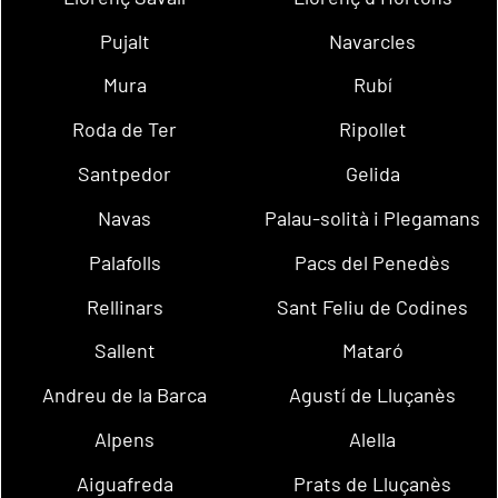
Pujalt
Navarcles
Mura
Rubí
Roda de Ter
Ripollet
Santpedor
Gelida
Navas
Palau-solità i Plegamans
Palafolls
Pacs del Penedès
Rellinars
Sant Feliu de Codines
Sallent
Mataró
Andreu de la Barca
Agustí de Lluçanès
Alpens
Alella
Aiguafreda
Prats de Lluçanès