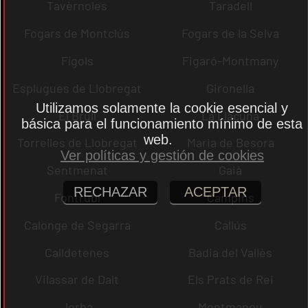
Tavèrnoles
Taradell
Fogars de Montclús
Fogars de la Selva
Fígols
Figaró-Montmany
Esplugues de Llobregat
Gironella
Utilizamos solamente la cookie esencial y
El Brull
La Llacuna
básica para el funcionamiento mínimo de esta
web.
Torrelles de Llobregat
Maria de Besora
Ver políticas y gestión de cookies
Sentmenat
Gaià
RECHAZAR
ACEPTAR
Fontrubí
Campins
Calonge de Segarra
Callús
Calldetenes
Badia del Vallès
Vilassar de Dalt
Els Prats de Rei
Jorba
Montmaneu