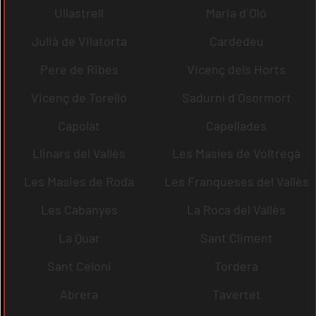
Ullastrell
Maria d´Oló
Julià de Vilatorta
Cardedeu
Pere de Ribes
Vicenç dels Horts
Vicenç de Torelló
Sadurní d´Osormort
Capolat
Capellades
Llinars del Vallès
Les Masíes de Voltregà
Les Masies de Roda
Les Franqueses del Vallès
Les Cabanyes
La Roca del Vallès
La Quar
Sant Climent
Sant Celoni
Tordera
Abrera
Tavertet