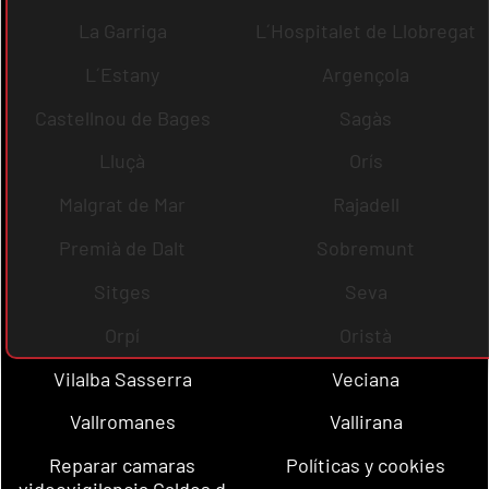
La Garriga
L´Hospitalet de Llobregat
L´Estany
Argençola
Castellnou de Bages
Sagàs
Lluçà
Orís
Malgrat de Mar
Rajadell
Premià de Dalt
Sobremunt
Sitges
Seva
Orpí
Oristà
Vilalba Sasserra
Veciana
Vallromanes
Vallirana
Reparar camaras
Políticas y cookies