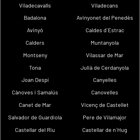
Viladecavalls
Viladecans
Badalona
Avinyonet del Penedès
Avinyó
Caldes d´Estrac
Calders
Muntanyola
Montseny
Vilassar de Mar
Tona
Julià de Cerdanyola
Joan Despí
Canyelles
Cànoves i Samalús
Canovelles
Canet de Mar
Vicenç de Castellet
Salvador de Guardiola
Pere de Vilamajor
Castellar del Riu
Castellar de n´Hug