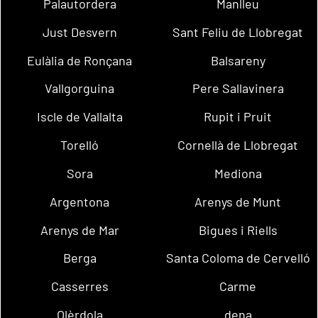
Palautordera
Manlleu
Just Desvern
Sant Feliu de Llobregat
Eulàlia de Ronçana
Balsareny
Vallgorguina
Pere Sallavinera
Iscle de Vallalta
Rupit i Pruit
Torelló
Cornellà de Llobregat
Sora
Mediona
Argentona
Arenys de Munt
Arenys de Mar
Bigues i Riells
Berga
Santa Coloma de Cervelló
Casserres
Carme
Olèrdola
dena