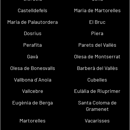
Castelldefels
Maria de Martorelles
Maria de Palautordera
El Bruc
Dosrius
Piera
Perafita
Parets del Vallès
Gavà
Olesa de Montserrat
Olesa de Bonesvalls
Barberà del Vallès
Vallbona d´Anoia
Cubelles
Vallcebre
Eulàlia de Riuprimer
Eugènia de Berga
Santa Coloma de
Gramenet
Martorelles
Vacarisses