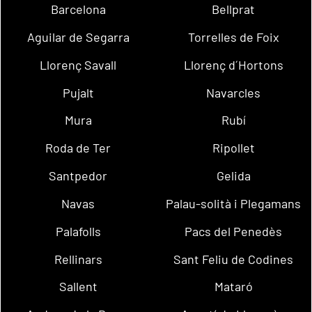
Barcelona
Bellprat
Aguilar de Segarra
Torrelles de Foix
Llorenç Savall
Llorenç d´Hortons
Pujalt
Navarcles
Mura
Rubí
Roda de Ter
Ripollet
Santpedor
Gelida
Navas
Palau-solità i Plegamans
Palafolls
Pacs del Penedès
Rellinars
Sant Feliu de Codines
Sallent
Mataró