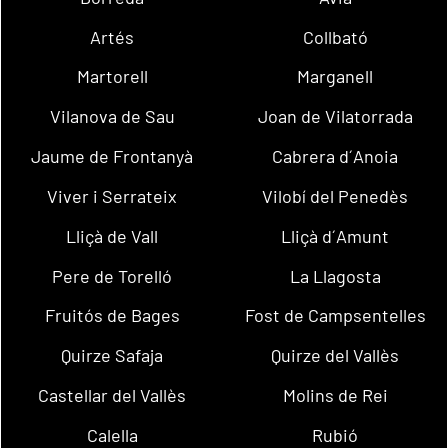
Artés
Collbató
Martorell
Marganell
Vilanova de Sau
Joan de Vilatorrada
Jaume de Frontanyà
Cabrera d´Anoia
Viver i Serrateix
Vilobí del Penedès
Lliçà de Vall
Lliçà d´Amunt
Pere de Torelló
La Llagosta
Fruitós de Bages
Fost de Campsentelles
Quirze Safaja
Quirze del Vallès
Castellar del Vallès
Molins de Rei
Calella
Rubió