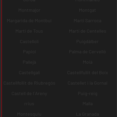
Montmajor
Montgat
Margarida de Montbui
Martí Sarroca
Martí de Tous
Martí de Centelles
Castellolí
Puigdàlber
Papiol
Palma de Cervelló
Pallejà
Moià
Castellgalí
Castellfullit del Boix
Castellfollit de Riubregós
Castellet i la Gornal
Castell de l´Areny
Puig-reig
rrius
Malla
Montesquiu
La Granada