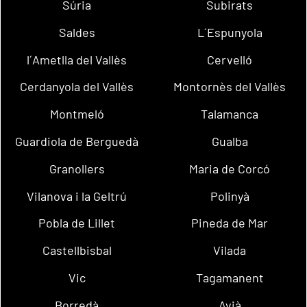
Súria
Subirats
Saldes
L´Espunyola
l´Ametlla del Vallès
Cervelló
Cerdanyola del Vallès
Montornès del Vallès
Montmeló
Talamanca
Guardiola de Berguedà
Gualba
Granollers
Maria de Corcó
Vilanova i la Geltrú
Polinyà
Pobla de Lillet
Pineda de Mar
Castellbisbal
Vilada
Vic
Tagamanent
Borredà
Avià