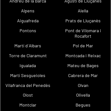
Andreu de la Barca
Agustí de Lluçanès
Alpens
Alella
Aiguafreda
Prats de Lluçanès
Pontons
Pont de Vilomara i
Rocafort
Martí d´Albars
Pol de Mar
Torre de Claramunt
Montcada i Reixac
Igualada
Mateu de Bages
Martí Sesgueioles
Cabrera de Mar
Vilafranca del Penedès
Olvan
Olost
Olivella
Montclar
Begues