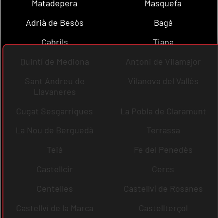
Matadepera
Masquefa
Adrià de Besòs
Bagà
Cabrils
Tiana
Quintí de Mediona
Antoni de Vilamajor
Sant Andreu de
Vilanova del Vallès
Llavaneres
Cugat Sesgarrigues
La Pobla de Claramunt
La Nou de Berguedà
Terrassa
Teià
Fe del Penedès
Castellcir
Cercs
Centelles
Castellví de Rosanes
Castellví de la Marca
Castellterçol