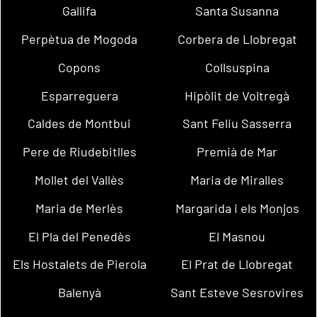
Gallifa
Santa Susanna
Perpètua de Mogoda
Corbera de Llobregat
Copons
Collsuspina
Esparreguera
Hipòlit de Voltregà
Caldes de Montbui
Sant Feliu Sasserra
Pere de Riudebitlles
Premià de Mar
Mollet del Vallès
Maria de Miralles
Maria de Merlès
Margarida i els Monjos
El Pla del Penedès
El Masnou
Els Hostalets de Pierola
El Prat de Llobregat
Balenyà
Sant Esteve Sesrovires