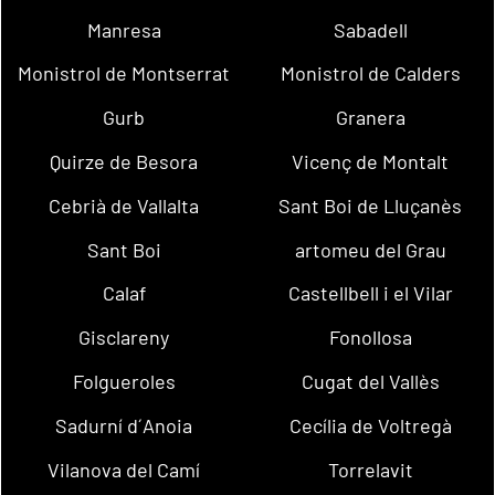
Manresa
Sabadell
Monistrol de Montserrat
Monistrol de Calders
Gurb
Granera
Quirze de Besora
Vicenç de Montalt
Cebrià de Vallalta
Sant Boi de Lluçanès
Sant Boi
artomeu del Grau
Calaf
Castellbell i el Vilar
Gisclareny
Fonollosa
Folgueroles
Cugat del Vallès
Sadurní d´Anoia
Cecília de Voltregà
Vilanova del Camí
Torrelavit