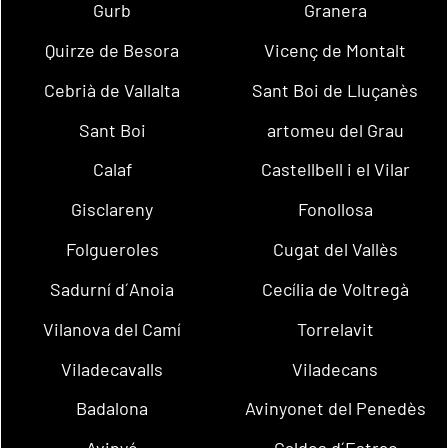
Gurb
Granera
Quirze de Besora
Vicenç de Montalt
Cebrià de Vallalta
Sant Boi de Lluçanès
Sant Boi
artomeu del Grau
Calaf
Castellbell i el Vilar
Gisclareny
Fonollosa
Folgueroles
Cugat del Vallès
Sadurní d´Anoia
Cecília de Voltregà
Vilanova del Camí
Torrelavit
Viladecavalls
Viladecans
Badalona
Avinyonet del Penedès