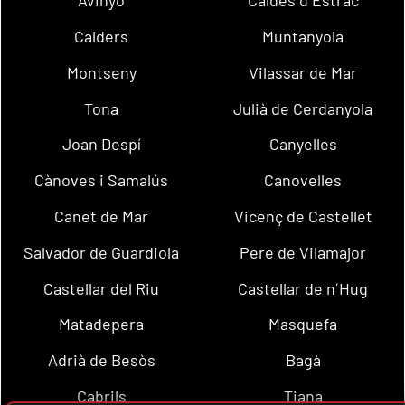
Avinyó
Caldes d´Estrac
Calders
Muntanyola
Montseny
Vilassar de Mar
Tona
Julià de Cerdanyola
Joan Despí
Canyelles
Cànoves i Samalús
Canovelles
Canet de Mar
Vicenç de Castellet
Salvador de Guardiola
Pere de Vilamajor
Castellar del Riu
Castellar de n´Hug
Matadepera
Masquefa
Adrià de Besòs
Bagà
Cabrils
Tiana