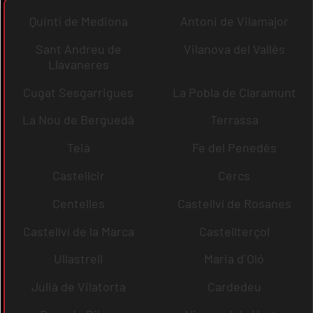
Quintí de Mediona
Antoni de Vilamajor
Sant Andreu de
Vilanova del Vallès
Llavaneres
Cugat Sesgarrigues
La Pobla de Claramunt
La Nou de Berguedà
Terrassa
Teià
Fe del Penedès
Castellcir
Cercs
Centelles
Castellví de Rosanes
Castellví de la Marca
Castellterçol
Ullastrell
Maria d´Oló
Julià de Vilatorta
Cardedeu