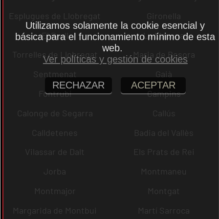
Esplugues de Llobregat
Gironella
Utilizamos solamente la cookie esencial y
El Brull
La Llacuna
básica para el funcionamiento mínimo de esta
web.
Torrelles de Llobregat
Maria de Besora
Ver políticas y gestión de cookies
Sentmenat
Gaià
RECHAZAR
ACEPTAR
Fontrubí
Campins
Calonge de Segarra
Callús
Calldetenes
Badia del Vallès
Vilassar de Dalt
Els Prats de Rei
Jorba
Montmaneu
Montmajor
Montgat
Margarida de Montbui
Martí Sarroca