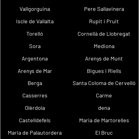
Vallgorguina
Pere Sallavinera
Iscle de Vallalta
Rupit i Pruit
Torelló
Cornellà de Llobregat
Sora
Mediona
Argentona
Arenys de Munt
Arenys de Mar
Bigues i Riells
Berga
Santa Coloma de Cervelló
Casserres
Carme
Olèrdola
dena
Castelldefels
Maria de Martorelles
Maria de Palautordera
El Bruc