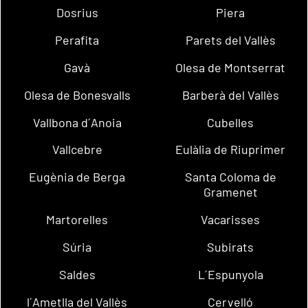
Dosrius
Piera
Perafita
Parets del Vallès
Gavà
Olesa de Montserrat
Olesa de Bonesvalls
Barberà del Vallès
Vallbona d´Anoia
Cubelles
Vallcebre
Eulàlia de Riuprimer
Eugènia de Berga
Santa Coloma de
Gramenet
Martorelles
Vacarisses
Súria
Subirats
Saldes
L´Espunyola
l´Ametlla del Vallès
Cervelló