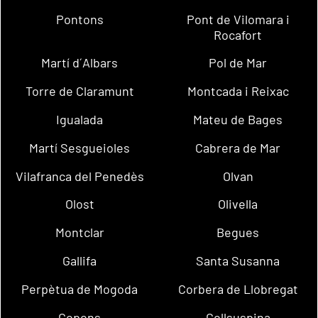
Pontons
Pont de Vilomara i
Rocafort
Martí d´Albars
Pol de Mar
Torre de Claramunt
Montcada i Reixac
Igualada
Mateu de Bages
Martí Sesgueioles
Cabrera de Mar
Vilafranca del Penedès
Olvan
Olost
Olivella
Montclar
Begues
Gallifa
Santa Susanna
Perpètua de Mogoda
Corbera de Llobregat
Copons
Collsuspina