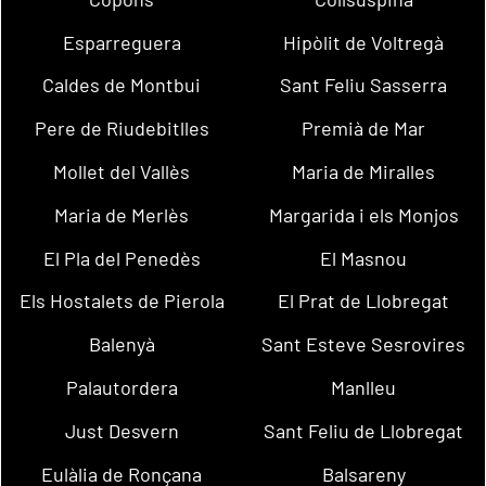
Esparreguera
Hipòlit de Voltregà
Caldes de Montbui
Sant Feliu Sasserra
Pere de Riudebitlles
Premià de Mar
Mollet del Vallès
Maria de Miralles
Maria de Merlès
Margarida i els Monjos
El Pla del Penedès
El Masnou
Els Hostalets de Pierola
El Prat de Llobregat
Balenyà
Sant Esteve Sesrovires
Palautordera
Manlleu
Just Desvern
Sant Feliu de Llobregat
Eulàlia de Ronçana
Balsareny