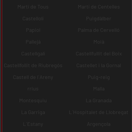
Martí de Tous
Martí de Centelles
Castellolí
Puigdàlber
Papiol
Palma de Cervelló
Pallejà
Moià
Castellgalí
Castellfullit del Boix
Castellfollit de Riubregós
Castellet i la Gornal
Castell de l´Areny
Puig-reig
rrius
Malla
Montesquiu
La Granada
La Garriga
L´Hospitalet de Llobregat
L´Estany
Argençola