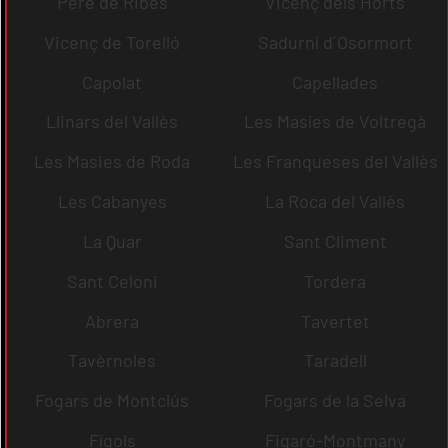
Pere de Ribes
Vicenç dels Horts
Vicenç de Torelló
Sadurní d´Osormort
Capolat
Capellades
Llinars del Vallès
Les Masíes de Voltregà
Les Masies de Roda
Les Franqueses del Vallès
Les Cabanyes
La Roca del Vallès
La Quar
Sant Climent
Sant Celoni
Tordera
Abrera
Tavertet
Tavèrnoles
Taradell
Fogars de Montclús
Fogars de la Selva
Fígols
Figaró-Montmany