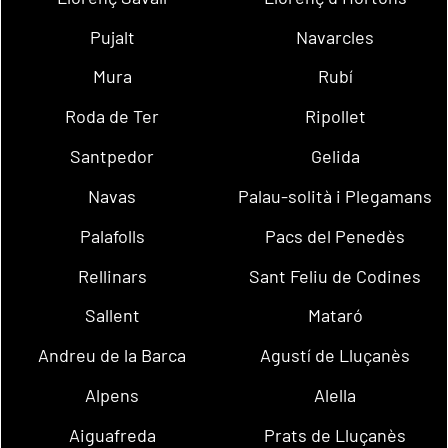
Pujalt
Navarcles
Mura
Rubí
Roda de Ter
Ripollet
Santpedor
Gelida
Navas
Palau-solità i Plegamans
Palafolls
Pacs del Penedès
Rellinars
Sant Feliu de Codines
Sallent
Mataró
Andreu de la Barca
Agustí de Lluçanès
Alpens
Alella
Aiguafreda
Prats de Lluçanès