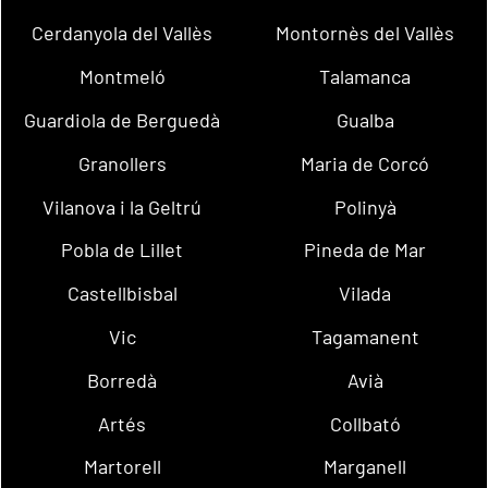
Cerdanyola del Vallès
Montornès del Vallès
Montmeló
Talamanca
Guardiola de Berguedà
Gualba
Granollers
Maria de Corcó
Vilanova i la Geltrú
Polinyà
Pobla de Lillet
Pineda de Mar
Castellbisbal
Vilada
Vic
Tagamanent
Borredà
Avià
Artés
Collbató
Martorell
Marganell