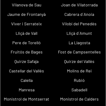
Vilanova de Sau
Joan de Vilatorrada
Jaume de Frontanyà
Cabrera d´Anoia
Viver i Serrateix
Vilobí del Penedès
Lliçà de Vall
Lliçà d´Amunt
Pere de Torelló
La Llagosta
Fruitós de Bages
Fost de Campsentelles
Quirze Safaja
Quirze del Vallès
Castellar del Vallès
Molins de Rei
Calella
Rubió
Manresa
Sabadell
Monistrol de Montserrat
Monistrol de Calders