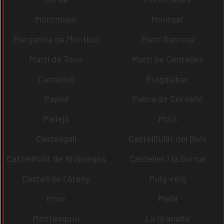
Montmajor
Montgat
Margarida de Montbui
Martí Sarroca
Martí de Tous
Martí de Centelles
Castellolí
Puigdàlber
Papiol
Palma de Cervelló
Pallejà
Moià
Castellgalí
Castellfullit del Boix
Castellfollit de Riubregós
Castellet i la Gornal
Castell de l´Areny
Puig-reig
rrius
Malla
Montesquiu
La Granada