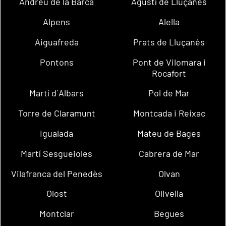
Andreu de la Barca
Agustí de Lluçanès
Alpens
Alella
Aiguafreda
Prats de Lluçanès
Pontons
Pont de Vilomara i
Rocafort
Martí d´Albars
Pol de Mar
Torre de Claramunt
Montcada i Reixac
Igualada
Mateu de Bages
Martí Sesgueioles
Cabrera de Mar
Vilafranca del Penedès
Olvan
Olost
Olivella
Montclar
Begues