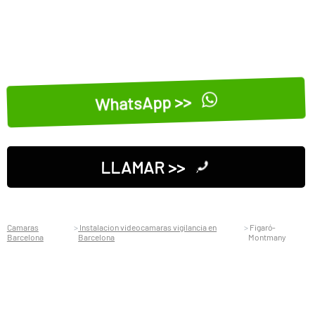
WhatsApp >>
LLAMAR >>
Camaras
Instalacion videocamaras vigilancia en
Figaró-
Barcelona
Barcelona
Montmany