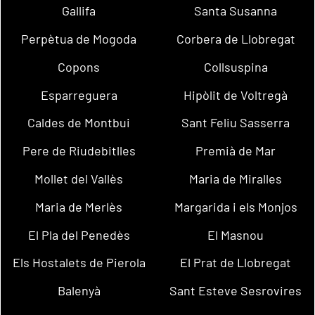
Gallifa
Santa Susanna
Perpètua de Mogoda
Corbera de Llobregat
Copons
Collsuspina
Esparreguera
Hipòlit de Voltregà
Caldes de Montbui
Sant Feliu Sasserra
Pere de Riudebitlles
Premià de Mar
Mollet del Vallès
Maria de Miralles
Maria de Merlès
Margarida i els Monjos
El Pla del Penedès
El Masnou
Els Hostalets de Pierola
El Prat de Llobregat
Balenyà
Sant Esteve Sesrovires