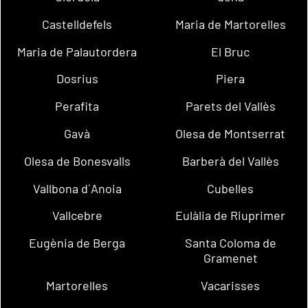
Castelldefels
Maria de Martorelles
Maria de Palautordera
El Bruc
Dosrius
Piera
Perafita
Parets del Vallès
Gavà
Olesa de Montserrat
Olesa de Bonesvalls
Barberà del Vallès
Vallbona d´Anoia
Cubelles
Vallcebre
Eulàlia de Riuprimer
Eugènia de Berga
Santa Coloma de
Gramenet
Martorelles
Vacarisses