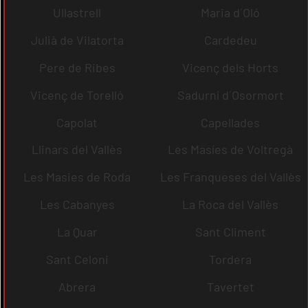
Ullastrell
Maria d´Oló
Julià de Vilatorta
Cardedeu
Pere de Ribes
Vicenç dels Horts
Vicenç de Torelló
Sadurní d´Osormort
Capolat
Capellades
Llinars del Vallès
Les Masíes de Voltregà
Les Masies de Roda
Les Franqueses del Vallès
Les Cabanyes
La Roca del Vallès
La Quar
Sant Climent
Sant Celoni
Tordera
Abrera
Tavertet