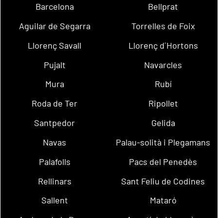
Barcelona
Bellprat
Aguilar de Segarra
Torrelles de Foix
Llorenç Savall
Llorenç d´Hortons
Pujalt
Navarcles
Mura
Rubí
Roda de Ter
Ripollet
Santpedor
Gelida
Navas
Palau-solità i Plegamans
Palafolls
Pacs del Penedès
Rellinars
Sant Feliu de Codines
Sallent
Mataró