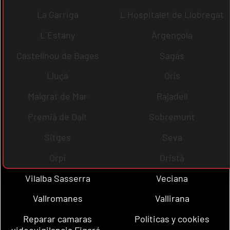
La Garriga
L´Hospitalet de Llobregat
L´Estany
Argençola
Castellnou de Bages
Sagàs
Lluçà
Orís
Malgrat de Mar
Rajadell
Premià de Dalt
Sobremunt
Sitges
Seva
Orpí
Oristà
Vilalba Sasserra
Veciana
Vallromanes
Vallirana
Reparar camaras
Políticas y cookies