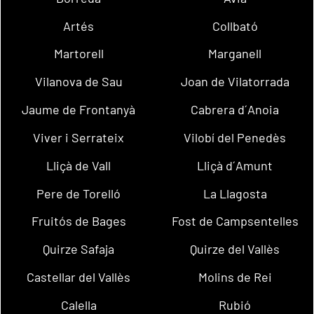
Artés
Collbató
Martorell
Marganell
Vilanova de Sau
Joan de Vilatorrada
Jaume de Frontanyà
Cabrera d´Anoia
Viver i Serrateix
Vilobí del Penedès
Lliçà de Vall
Lliçà d´Amunt
Pere de Torelló
La Llagosta
Fruitós de Bages
Fost de Campsentelles
Quirze Safaja
Quirze del Vallès
Castellar del Vallès
Molins de Rei
Calella
Rubió