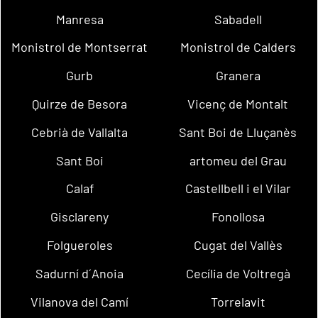
Manresa
Sabadell
Monistrol de Montserrat
Monistrol de Calders
Gurb
Granera
Quirze de Besora
Vicenç de Montalt
Cebrià de Vallalta
Sant Boi de Lluçanès
Sant Boi
artomeu del Grau
Calaf
Castellbell i el Vilar
Gisclareny
Fonollosa
Folgueroles
Cugat del Vallès
Sadurní d´Anoia
Cecília de Voltregà
Vilanova del Camí
Torrelavit