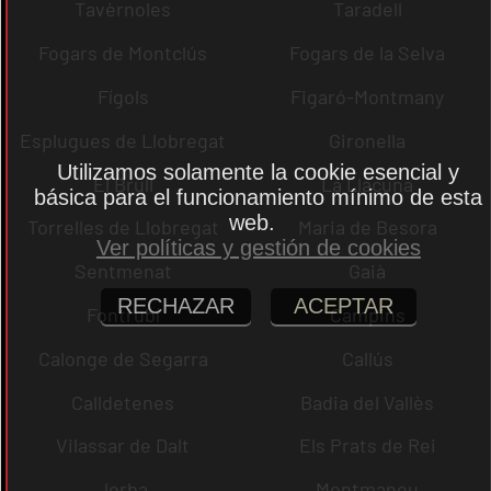
Tavèrnoles
Taradell
Fogars de Montclús
Fogars de la Selva
Fígols
Figaró-Montmany
Esplugues de Llobregat
Gironella
Utilizamos solamente la cookie esencial y
El Brull
La Llacuna
básica para el funcionamiento mínimo de esta
web.
Torrelles de Llobregat
Maria de Besora
Ver políticas y gestión de cookies
Sentmenat
Gaià
RECHAZAR
ACEPTAR
Fontrubí
Campins
Calonge de Segarra
Callús
Calldetenes
Badia del Vallès
Vilassar de Dalt
Els Prats de Rei
Jorba
Montmaneu