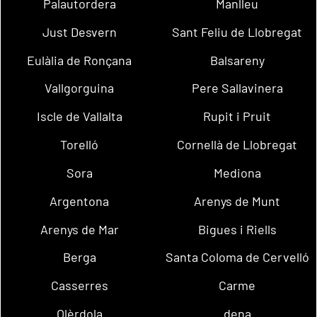
Palautordera
Manlleu
Just Desvern
Sant Feliu de Llobregat
Eulàlia de Ronçana
Balsareny
Vallgorguina
Pere Sallavinera
Iscle de Vallalta
Rupit i Pruit
Torelló
Cornellà de Llobregat
Sora
Mediona
Argentona
Arenys de Munt
Arenys de Mar
Bigues i Riells
Berga
Santa Coloma de Cervelló
Casserres
Carme
Olèrdola
dena