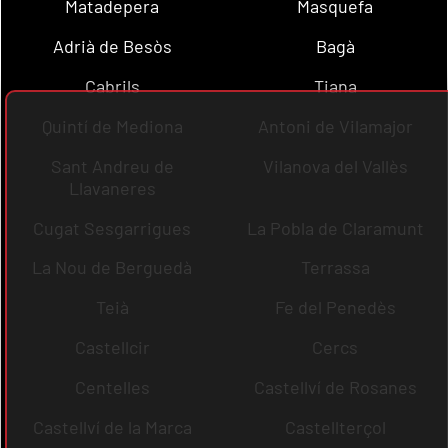
Matadepera
Masquefa
Adrià de Besòs
Bagà
Cabrils
Tiana
Quintí de Mediona
Antoni de Vilamajor
Sant Andreu de
Vilanova del Vallès
Llavaneres
Cugat Sesgarrigues
La Pobla de Claramunt
La Nou de Berguedà
Terrassa
Teià
Fe del Penedès
Castellcir
Cercs
Centelles
Castellví de Rosanes
Castellví de la Marca
Castellterçol