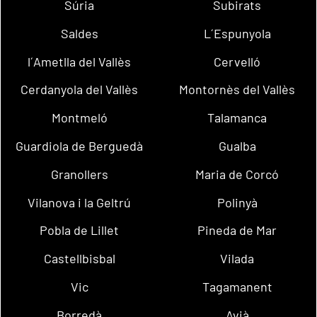
Súria
Subirats
Saldes
L´Espunyola
l´Ametlla del Vallès
Cervelló
Cerdanyola del Vallès
Montornès del Vallès
Montmeló
Talamanca
Guardiola de Berguedà
Gualba
Granollers
Maria de Corcó
Vilanova i la Geltrú
Polinyà
Pobla de Lillet
Pineda de Mar
Castellbisbal
Vilada
Vic
Tagamanent
Borredà
Avià