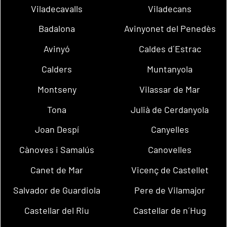
Viladecavalls
Viladecans
Badalona
Avinyonet del Penedès
Avinyó
Caldes d´Estrac
Calders
Muntanyola
Montseny
Vilassar de Mar
Tona
Julià de Cerdanyola
Joan Despí
Canyelles
Cànoves i Samalús
Canovelles
Canet de Mar
Vicenç de Castellet
Salvador de Guardiola
Pere de Vilamajor
Castellar del Riu
Castellar de n´Hug