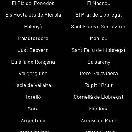
El Pla del Penedès
El Masnou
Els Hostalets de Pierola
El Prat de Llobregat
Balenyà
Sant Esteve Sesrovires
Palautordera
Manlleu
Just Desvern
Sant Feliu de Llobregat
Eulàlia de Ronçana
Balsareny
Vallgorguina
Pere Sallavinera
Iscle de Vallalta
Rupit i Pruit
Torelló
Cornellà de Llobregat
Sora
Mediona
Argentona
Arenys de Munt
Arenys de Mar
Bigues i Riells