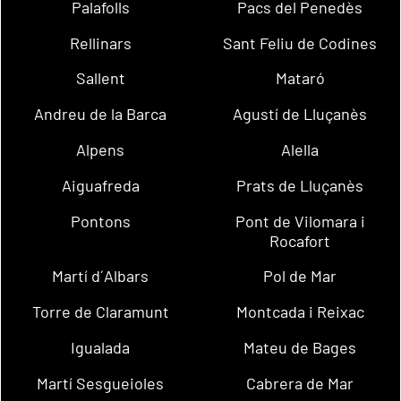
Palafolls
Pacs del Penedès
Rellinars
Sant Feliu de Codines
Sallent
Mataró
Andreu de la Barca
Agustí de Lluçanès
Alpens
Alella
Aiguafreda
Prats de Lluçanès
Pontons
Pont de Vilomara i
Rocafort
Martí d´Albars
Pol de Mar
Torre de Claramunt
Montcada i Reixac
Igualada
Mateu de Bages
Martí Sesgueioles
Cabrera de Mar