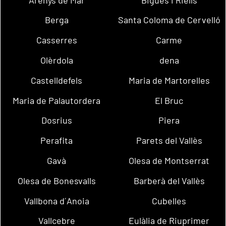
Berga
Santa Coloma de Cervelló
Casserres
Carme
Olèrdola
dena
Castelldefels
Maria de Martorelles
Maria de Palautordera
El Bruc
Dosrius
Piera
Perafita
Parets del Vallès
Gavà
Olesa de Montserrat
Olesa de Bonesvalls
Barberà del Vallès
Vallbona d´Anoia
Cubelles
Vallcebre
Eulàlia de Riuprimer