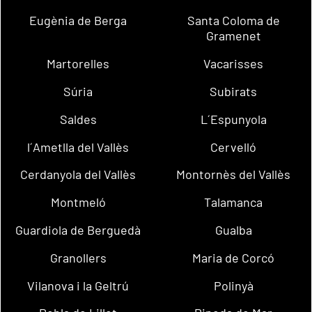
Eugènia de Berga
Santa Coloma de
Gramenet
Martorelles
Vacarisses
Súria
Subirats
Saldes
L´Espunyola
l´Ametlla del Vallès
Cervelló
Cerdanyola del Vallès
Montornès del Vallès
Montmeló
Talamanca
Guardiola de Berguedà
Gualba
Granollers
Maria de Corcó
Vilanova i la Geltrú
Polinyà