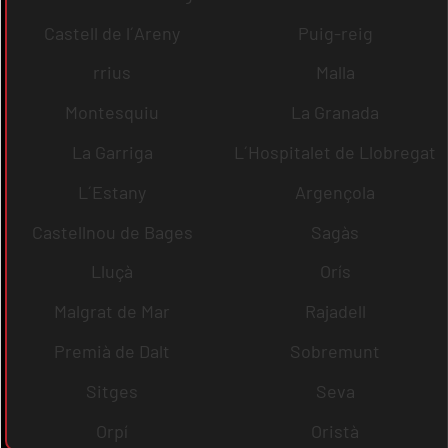
Castell de l´Areny
Puig-reig
rrius
Malla
Montesquiu
La Granada
La Garriga
L´Hospitalet de Llobregat
L´Estany
Argençola
Castellnou de Bages
Sagàs
Lluçà
Orís
Malgrat de Mar
Rajadell
Premià de Dalt
Sobremunt
Sitges
Seva
Orpí
Oristà