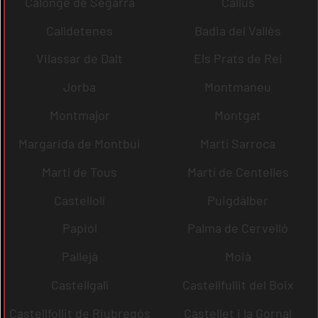
Calonge de Segarra
Callús
Calldetenes
Badia del Vallès
Vilassar de Dalt
Els Prats de Rei
Jorba
Montmaneu
Montmajor
Montgat
Margarida de Montbui
Martí Sarroca
Martí de Tous
Martí de Centelles
Castellolí
Puigdàlber
Papiol
Palma de Cervelló
Pallejà
Moià
Castellgalí
Castellfullit del Boix
Castellfollit de Riubregós
Castellet i la Gornal