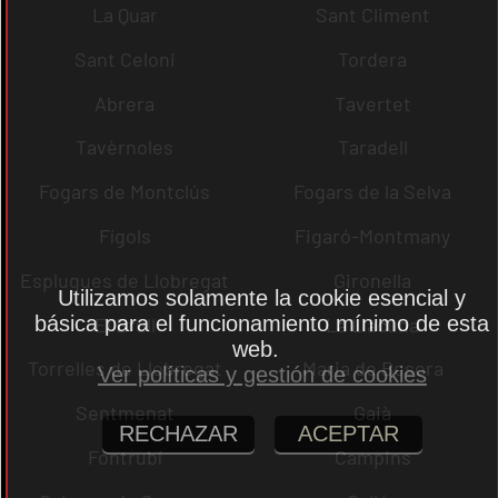
La Quar
Sant Climent
Sant Celoni
Tordera
Abrera
Tavertet
Tavèrnoles
Taradell
Fogars de Montclús
Fogars de la Selva
Fígols
Figaró-Montmany
Esplugues de Llobregat
Gironella
Utilizamos solamente la cookie esencial y
básica para el funcionamiento mínimo de esta
El Brull
La Llacuna
web.
Torrelles de Llobregat
Maria de Besora
Ver políticas y gestión de cookies
Sentmenat
Gaià
RECHAZAR
ACEPTAR
Fontrubí
Campins