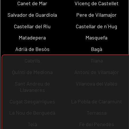
Canet de Mar
Vicenç de Castellet
Salvador de Guardiola
Pere de Vilamajor
Castellar del Riu
Castellar de n´Hug
Matadepera
Masquefa
Adrià de Besòs
Bagà
Cabrils
Tiana
Quintí de Mediona
Antoni de Vilamajor
Sant Andreu de
Vilanova del Vallès
Llavaneres
Cugat Sesgarrigues
La Pobla de Claramunt
La Nou de Berguedà
Terrassa
Teià
Fe del Penedès