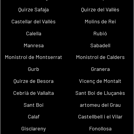
Quirze Safaja
Quirze del Vallès
Castellar del Vallès
Molins de Rei
Calella
Rubió
Manresa
Sabadell
Monistrol de Montserrat
Monistrol de Calders
Gurb
Granera
Quirze de Besora
Vicenç de Montalt
Cebrià de Vallalta
Sant Boi de Lluçanès
Sant Boi
artomeu del Grau
Calaf
Castellbell i el Vilar
Gisclareny
Fonollosa