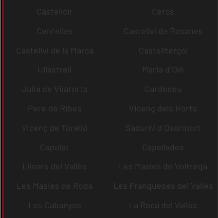
Castellcir
Cercs
Centelles
Castellví de Rosanes
Castellví de la Marca
Castellterçol
Ullastrell
Maria d´Oló
Julià de Vilatorta
Cardedeu
Pere de Ribes
Vicenç dels Horts
Vicenç de Torelló
Sadurní d´Osormort
Capolat
Capellades
Llinars del Vallès
Les Masíes de Voltregà
Les Masies de Roda
Les Franqueses del Vallès
Les Cabanyes
La Roca del Vallès