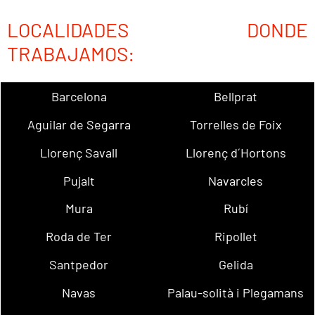
LOCALIDADES DONDE
TRABAJAMOS:
Barcelona
Bellprat
Aguilar de Segarra
Torrelles de Foix
Llorenç Savall
Llorenç d´Hortons
Pujalt
Navarcles
Mura
Rubí
Roda de Ter
Ripollet
Santpedor
Gelida
Navas
Palau-solità i Plegamans