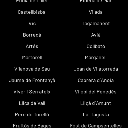
Pobla de Lillet
Pineda de Mar
Castellbisbal
Vilada
Vic
Tagamanent
Borredà
Avià
Artés
Collbató
Martorell
Marganell
Vilanova de Sau
Joan de Vilatorrada
Jaume de Frontanyà
Cabrera d´Anoia
Viver i Serrateix
Vilobí del Penedès
Lliçà de Vall
Lliçà d´Amunt
Pere de Torelló
La Llagosta
Fruitós de Bages
Fost de Campsentelles