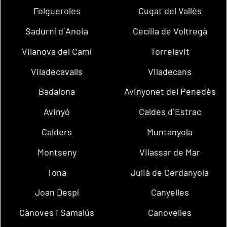
Folgueroles
Cugat del Vallès
Sadurní d´Anoia
Cecília de Voltregà
Vilanova del Camí
Torrelavit
Viladecavalls
Viladecans
Badalona
Avinyonet del Penedès
Avinyó
Caldes d´Estrac
Calders
Muntanyola
Montseny
Vilassar de Mar
Tona
Julià de Cerdanyola
Joan Despí
Canyelles
Cànoves i Samalús
Canovelles