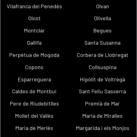
Vilafranca del Penedès
Olvan
Olost
Olivella
Montclar
Begues
Gallifa
Santa Susanna
Perpètua de Mogoda
Corbera de Llobregat
Copons
Collsuspina
Esparreguera
Hipòlit de Voltregà
Caldes de Montbui
Sant Feliu Sasserra
Pere de Riudebitlles
Premià de Mar
Mollet del Vallès
Maria de Miralles
Maria de Merlès
Margarida i els Monjos