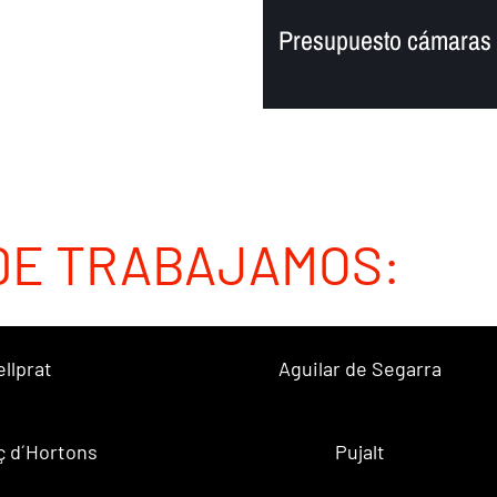
Presupuesto cámaras d
DE TRABAJAMOS:
ellprat
Aguilar de Segarra
ç d´Hortons
Pujalt