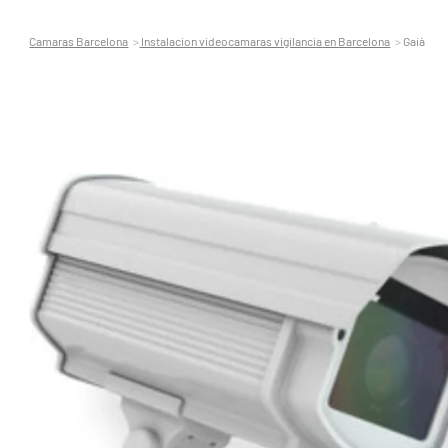
Camaras Barcelona
Instalacion videocamaras vigilancia en Barcelona
Gaià