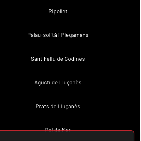
Ripollet
Palau-solità i Plegamans
Sant Feliu de Codines
Agustí de Lluçanès
Prats de Lluçanès
Pol de Mar