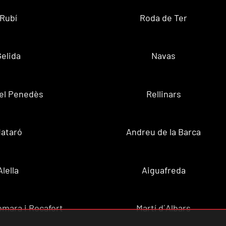
Rubí
Roda de Ter
Gelida
Navas
el Penedès
Rellinars
ataró
Andreu de la Barca
Alella
Aiguafreda
omara i Rocafort
Martí d´Albars