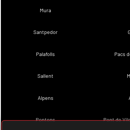
Mura
Santpedor
Palafolls
Pacs d
Sallent
M
Alpens
Pontons
Pont de Vil