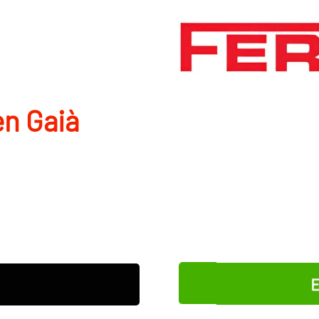
en Gaià
E