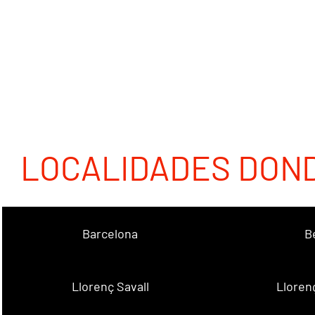
LOCALIDADES DON
Barcelona
B
Llorenç Savall
Lloren