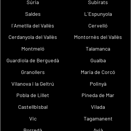
Súria
Subirats
Saldes
L´Espunyola
l´Ametlla del Vallès
Cervelló
Cerdanyola del Vallès
Montornès del Vallès
Montmeló
Talamanca
Guardiola de Berguedà
Gualba
Granollers
Maria de Corcó
Vilanova i la Geltrú
Polinyà
Pobla de Lillet
Pineda de Mar
Castellbisbal
Vilada
Vic
Tagamanent
Borredà
Avià