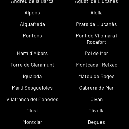
Andreu de la Barca
Agustí de Lluçanès
Alpens
Alella
Aiguafreda
Prats de Lluçanès
Pontons
Pont de Vilomara i
Rocafort
Martí d´Albars
Pol de Mar
Torre de Claramunt
Montcada i Reixac
Igualada
Mateu de Bages
Martí Sesgueioles
Cabrera de Mar
Vilafranca del Penedès
Olvan
Olost
Olivella
Montclar
Begues