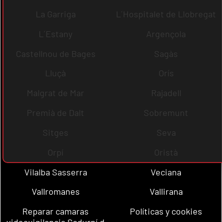
La Garriga
L´Hospitalet de Llobregat
L´Estany
Argençola
Castellnou de Bages
Sagàs
Lluçà
Orís
Malgrat de Mar
Rajadell
Premià de Dalt
Sobremunt
Sitges
Seva
Orpí
Oristà
Vilalba Sasserra
Veciana
Vallromanes
Vallirana
Reparar camaras
Políticas y cookies