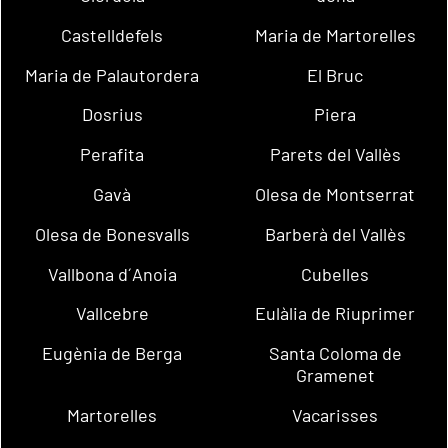
Castelldefels
Maria de Martorelles
Maria de Palautordera
El Bruc
Dosrius
Piera
Perafita
Parets del Vallès
Gavà
Olesa de Montserrat
Olesa de Bonesvalls
Barberà del Vallès
Vallbona d´Anoia
Cubelles
Vallcebre
Eulàlia de Riuprimer
Eugènia de Berga
Santa Coloma de
Gramenet
Martorelles
Vacarisses