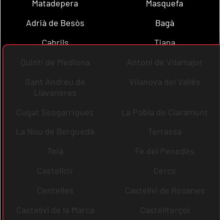
Matadepera
Masquefa
Adrià de Besòs
Bagà
Cabrils
Tiana
Quintí de Mediona
Antoni de Vilamajor
Sant Andreu de
Vilanova del Vallès
Llavaneres
Cugat Sesgarrigues
La Pobla de Claramunt
La Nou de Berguedà
Terrassa
Teià
Fe del Penedès
Castellcir
Cercs
Centelles
Castellví de Rosanes
Castellví de la Marca
Castellterçol