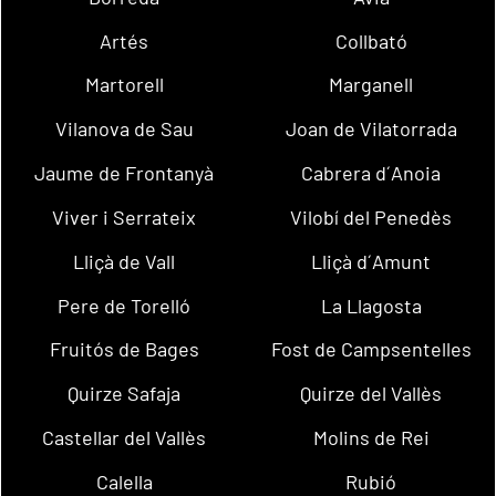
Artés
Collbató
Martorell
Marganell
Vilanova de Sau
Joan de Vilatorrada
Jaume de Frontanyà
Cabrera d´Anoia
Viver i Serrateix
Vilobí del Penedès
Lliçà de Vall
Lliçà d´Amunt
Pere de Torelló
La Llagosta
Fruitós de Bages
Fost de Campsentelles
Quirze Safaja
Quirze del Vallès
Castellar del Vallès
Molins de Rei
Calella
Rubió