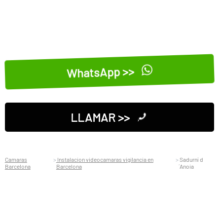
WhatsApp >>
LLAMAR >>
Camaras
Instalacion videocamaras vigilancia en
Sadurní d
Barcelona
Barcelona
´Anoia