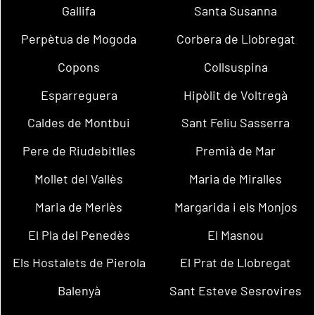
Gallifa
Santa Susanna
Perpètua de Mogoda
Corbera de Llobregat
Copons
Collsuspina
Esparreguera
Hipòlit de Voltregà
Caldes de Montbui
Sant Feliu Sasserra
Pere de Riudebitlles
Premià de Mar
Mollet del Vallès
Maria de Miralles
Maria de Merlès
Margarida i els Monjos
El Pla del Penedès
El Masnou
Els Hostalets de Pierola
El Prat de Llobregat
Balenyà
Sant Esteve Sesrovires