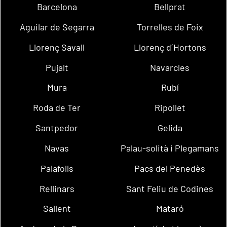
Barcelona
Bellprat
Aguilar de Segarra
Torrelles de Foix
Llorenç Savall
Llorenç d´Hortons
Pujalt
Navarcles
Mura
Rubí
Roda de Ter
Ripollet
Santpedor
Gelida
Navas
Palau-solità i Plegamans
Palafolls
Pacs del Penedès
Rellinars
Sant Feliu de Codines
Sallent
Mataró