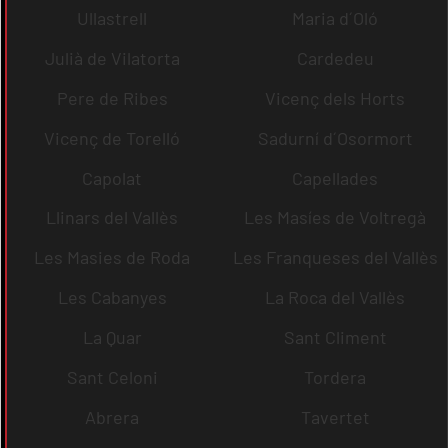
Ullastrell
Maria d´Oló
Julià de Vilatorta
Cardedeu
Pere de Ribes
Vicenç dels Horts
Vicenç de Torelló
Sadurní d´Osormort
Capolat
Capellades
Llinars del Vallès
Les Masíes de Voltregà
Les Masies de Roda
Les Franqueses del Vallès
Les Cabanyes
La Roca del Vallès
La Quar
Sant Climent
Sant Celoni
Tordera
Abrera
Tavertet