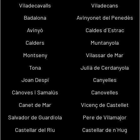
Viladecavalls
Viladecans
Badalona
Avinyonet del Penedès
Avinyó
Caldes d´Estrac
Calders
Muntanyola
Montseny
Vilassar de Mar
Tona
Julià de Cerdanyola
Joan Despí
Canyelles
Cànoves i Samalús
Canovelles
Canet de Mar
Vicenç de Castellet
Salvador de Guardiola
Pere de Vilamajor
Castellar del Riu
Castellar de n´Hug