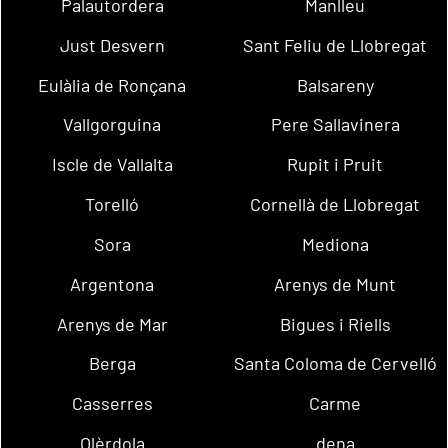
Palautordera
Manlleu
Just Desvern
Sant Feliu de Llobregat
Eulàlia de Ronçana
Balsareny
Vallgorguina
Pere Sallavinera
Iscle de Vallalta
Rupit i Pruit
Torelló
Cornellà de Llobregat
Sora
Mediona
Argentona
Arenys de Munt
Arenys de Mar
Bigues i Riells
Berga
Santa Coloma de Cervelló
Casserres
Carme
Olèrdola
dena