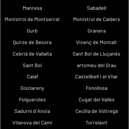
Manresa
Sabadell
Monistrol de Montserrat
Monistrol de Calders
Gurb
Granera
Quirze de Besora
Vicenç de Montalt
Cebrià de Vallalta
Sant Boi de Lluçanès
Sant Boi
artomeu del Grau
Calaf
Castellbell i el Vilar
Gisclareny
Fonollosa
Folgueroles
Cugat del Vallès
Sadurní d´Anoia
Cecília de Voltregà
Vilanova del Camí
Torrelavit