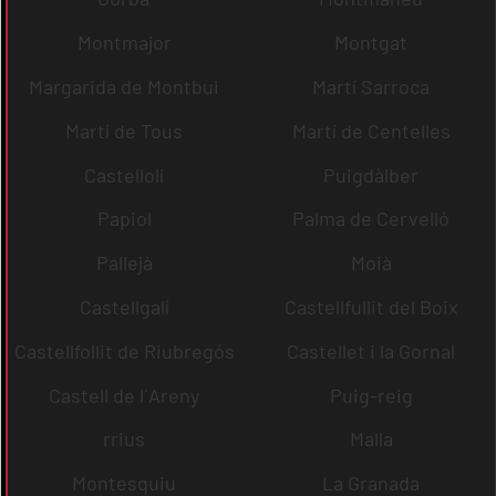
Montmajor
Montgat
Margarida de Montbui
Martí Sarroca
Martí de Tous
Martí de Centelles
Castellolí
Puigdàlber
Papiol
Palma de Cervelló
Pallejà
Moià
Castellgalí
Castellfullit del Boix
Castellfollit de Riubregós
Castellet i la Gornal
Castell de l´Areny
Puig-reig
rrius
Malla
Montesquiu
La Granada