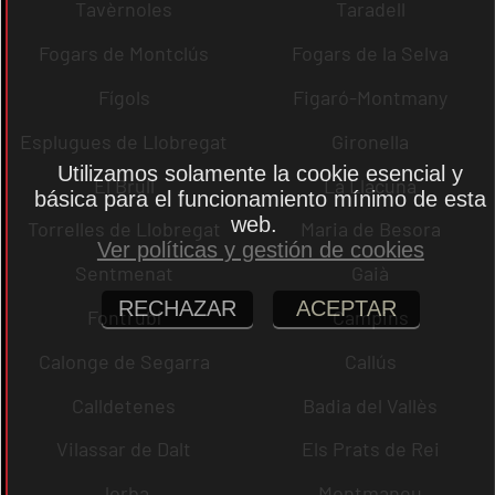
Tavèrnoles
Taradell
Fogars de Montclús
Fogars de la Selva
Fígols
Figaró-Montmany
Esplugues de Llobregat
Gironella
Utilizamos solamente la cookie esencial y
El Brull
La Llacuna
básica para el funcionamiento mínimo de esta
web.
Torrelles de Llobregat
Maria de Besora
Ver políticas y gestión de cookies
Sentmenat
Gaià
RECHAZAR
ACEPTAR
Fontrubí
Campins
Calonge de Segarra
Callús
Calldetenes
Badia del Vallès
Vilassar de Dalt
Els Prats de Rei
Jorba
Montmaneu