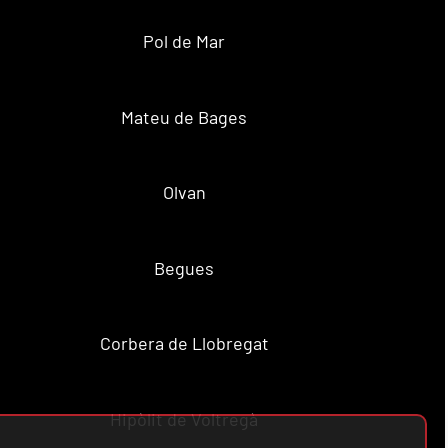
Pol de Mar
Mateu de Bages
Olvan
Begues
Corbera de Llobregat
Hipòlit de Voltregà