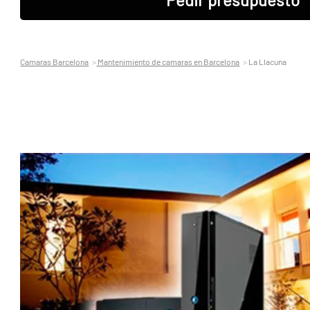
Camaras Barcelona
Mantenimiento de camaras en Barcelona
La Llacuna