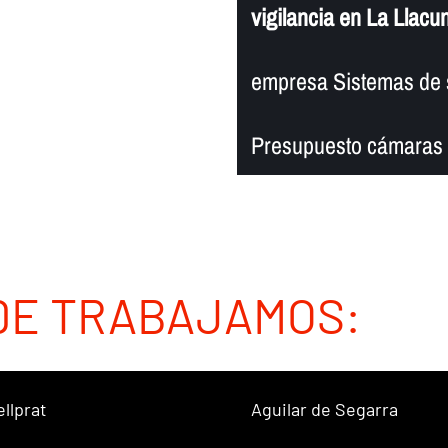
vigilancia en La Llacu
empresa Sistemas de 
Presupuesto cámaras d
DE TRABAJAMOS:
ellprat
Aguilar de Segarra