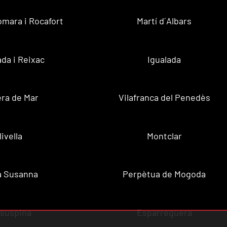
omara i Rocafort
Martí d´Albars
da i Reixac
Igualada
ra de Mar
Vilafranca del Penedès
livella
Montclar
a Susanna
Perpètua de Mogoda
lsuspina
Esparreguera