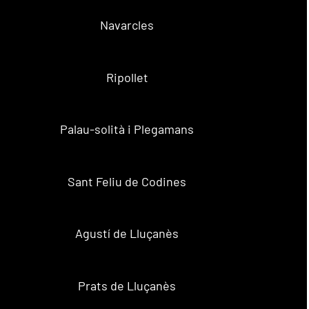
Navarcles
Ripollet
Palau-solità i Plegamans
Sant Feliu de Codines
Agustí de Lluçanès
Prats de Lluçanès