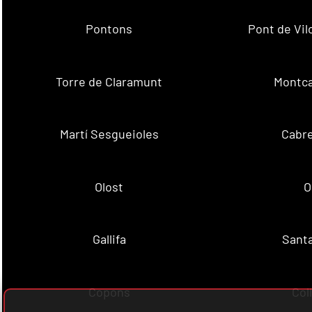
Pontons
Pont de Vil
Torre de Claramunt
Montca
Martí Sesgueioles
Cabre
Olost
O
Gallifa
Sant
Copons
Col