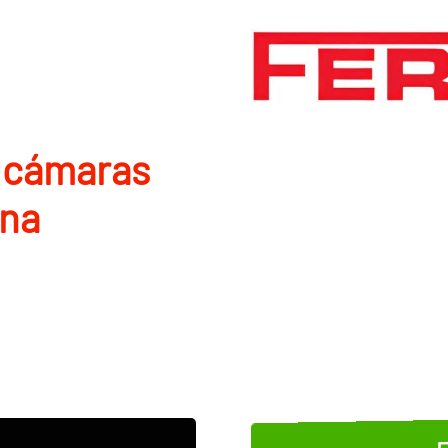
 cámaras
una
E