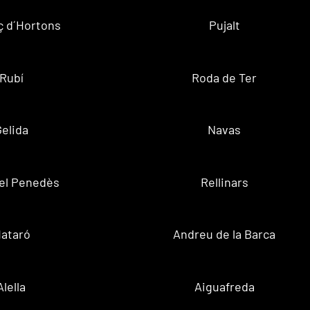
ç d´Hortons
Pujalt
Rubí
Roda de Ter
Gelida
Navas
el Penedès
Rellinars
ataró
Andreu de la Barca
Alella
Aiguafreda