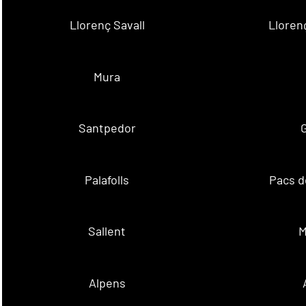
Llorenç Savall
Lloren
Mura
Santpedor
Palafolls
Pacs d
Sallent
M
Alpens