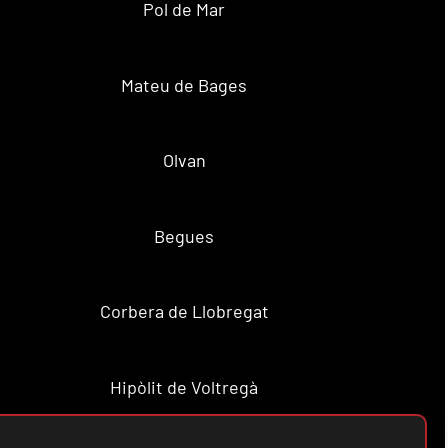
Pol de Mar
Mateu de Bages
Olvan
Begues
Corbera de Llobregat
Hipòlit de Voltregà