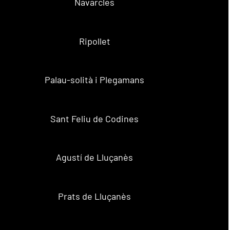
Navarcles
Ripollet
Palau-solità i Plegamans
Sant Feliu de Codines
Agustí de Lluçanès
Prats de Lluçanès