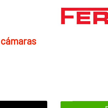
 cámaras
E