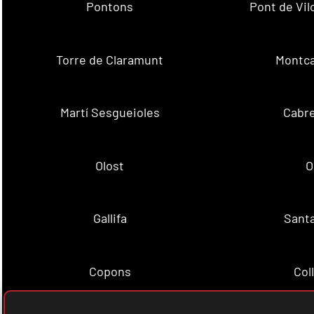
Pontons
Pont de Vil
Torre de Claramunt
Montca
Martí Sesgueioles
Cabre
Olost
O
Gallifa
Sant
Copons
Col