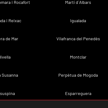
omara i Rocafort
Martí d´Albars
da i Reixac
Igualada
ra de Mar
Vilafranca del Penedès
livella
Montclar
a Susanna
Perpètua de Mogoda
lsuspina
Esparreguera