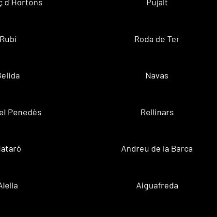
ç d´Hortons
Pujalt
Rubí
Roda de Ter
Gelida
Navas
el Penedès
Rellinars
ataró
Andreu de la Barca
Alella
Aiguafreda