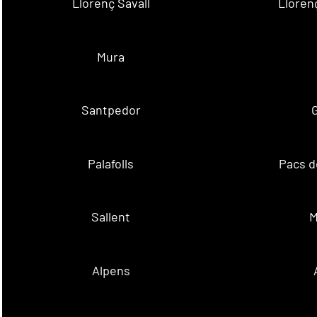
Llorenç Savall
Lloren
Mura
Santpedor
Palafolls
Pacs d
Sallent
M
Alpens