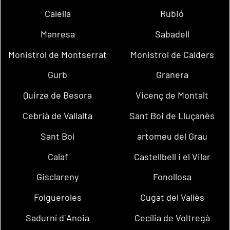
Calella
Rubió
Manresa
Sabadell
Monistrol de Montserrat
Monistrol de Calders
Gurb
Granera
Quirze de Besora
Vicenç de Montalt
Cebrià de Vallalta
Sant Boi de Lluçanès
Sant Boi
artomeu del Grau
Calaf
Castellbell i el Vilar
Gisclareny
Fonollosa
Folgueroles
Cugat del Vallès
Sadurní d´Anoia
Cecília de Voltregà