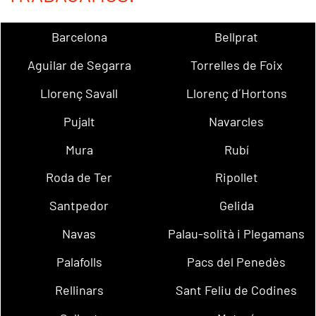
Barcelona
Bellprat
Aguilar de Segarra
Torrelles de Foix
Llorenç Savall
Llorenç d´Hortons
Pujalt
Navarcles
Mura
Rubí
Roda de Ter
Ripollet
Santpedor
Gelida
Navas
Palau-solità i Plegamans
Palafolls
Pacs del Penedès
Rellinars
Sant Feliu de Codines