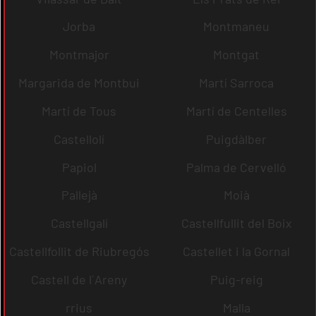
Jorba
Montmaneu
Montmajor
Montgat
Margarida de Montbui
Martí Sarroca
Martí de Tous
Martí de Centelles
Castellolí
Puigdàlber
Papiol
Palma de Cervelló
Pallejà
Moià
Castellgalí
Castellfullit del Boix
Castellfollit de Riubregós
Castellet i la Gornal
Castell de l´Areny
Puig-reig
rrius
Malla