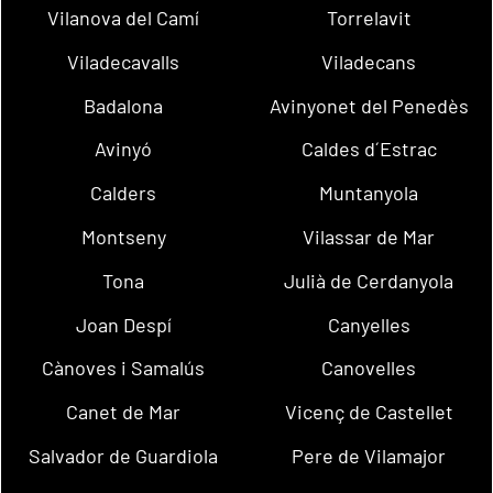
Vilanova del Camí
Torrelavit
Viladecavalls
Viladecans
Badalona
Avinyonet del Penedès
Avinyó
Caldes d´Estrac
Calders
Muntanyola
Montseny
Vilassar de Mar
Tona
Julià de Cerdanyola
Joan Despí
Canyelles
Cànoves i Samalús
Canovelles
Canet de Mar
Vicenç de Castellet
Salvador de Guardiola
Pere de Vilamajor