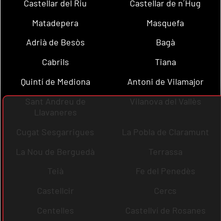
Castellar del Riu
Castellar de n´Hug
Matadepera
Masquefa
Adrià de Besòs
Bagà
Cabrils
Tiana
Quintí de Mediona
Antoni de Vilamajor
Sant Andreu de
Vilanova del Vallès
Llavaneres
Cugat Sesgarrigues
La Pobla de Claramunt
La Nou de Berguedà
Terrassa
Teià
Fe del Penedès
Castellcir
Cercs
Centelles
Castellví de Rosanes