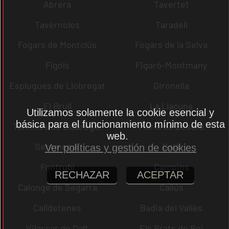
Abrera
Tavertet
Tavèrnoles
Taradell
Fogars de Montclús
Fogars de la Selva
Fígols
Figaró-Montmany
Esplugues de Llobregat
Gironella
El Brull
La Llacuna
Utilizamos solamente la cookie esencial y
básica para el funcionamiento mínimo de esta
Torrelles de Llobregat
Maria de Besora
web.
Sentmenat
Gaià
Ver políticas y gestión de cookies
Fontrubí
Campins
RECHAZAR
ACEPTAR
Calonge de Segarra
Callús
Calldetenes
Badia del Vallès
Vilassar de Dalt
Els Prats de Rei