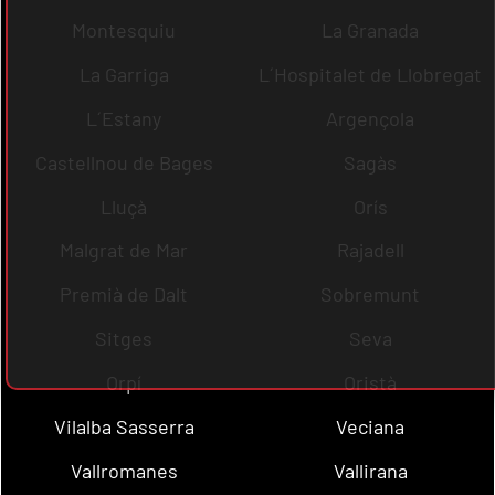
Montesquiu
La Granada
La Garriga
L´Hospitalet de Llobregat
L´Estany
Argençola
Castellnou de Bages
Sagàs
Lluçà
Orís
Malgrat de Mar
Rajadell
Premià de Dalt
Sobremunt
Sitges
Seva
Orpí
Oristà
Vilalba Sasserra
Veciana
Vallromanes
Vallirana