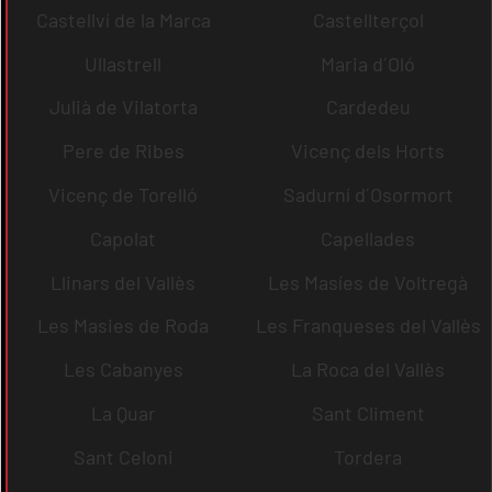
Castellví de la Marca
Castellterçol
Ullastrell
Maria d´Oló
Julià de Vilatorta
Cardedeu
Pere de Ribes
Vicenç dels Horts
Vicenç de Torelló
Sadurní d´Osormort
Capolat
Capellades
Llinars del Vallès
Les Masíes de Voltregà
Les Masies de Roda
Les Franqueses del Vallès
Les Cabanyes
La Roca del Vallès
La Quar
Sant Climent
Sant Celoni
Tordera