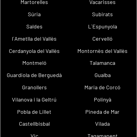
Martorelles
Vacarisses
Súria
Subirats
Saldes
L´Espunyola
l´Ametlla del Vallès
Cervelló
Cerdanyola del Vallès
Montornès del Vallès
Montmeló
Talamanca
Guardiola de Berguedà
Gualba
Granollers
Maria de Corcó
Vilanova i la Geltrú
Polinyà
Pobla de Lillet
Pineda de Mar
Castellbisbal
Vilada
Vic
Tagamanent