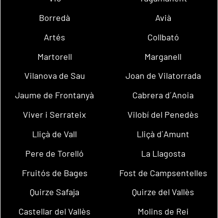
Borredà
Avià
Artés
Collbató
Martorell
Marganell
Vilanova de Sau
Joan de Vilatorrada
Jaume de Frontanyà
Cabrera d´Anoia
Viver i Serrateix
Vilobí del Penedès
Lliçà de Vall
Lliçà d´Amunt
Pere de Torelló
La Llagosta
Fruitós de Bages
Fost de Campsentelles
Quirze Safaja
Quirze del Vallès
Castellar del Vallès
Molins de Rei