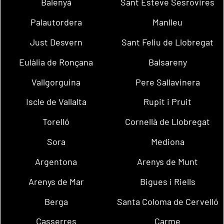
Balenyà
Sant Esteve Sesrovires
Palautordera
Manlleu
Just Desvern
Sant Feliu de Llobregat
Eulàlia de Ronçana
Balsareny
Vallgorguina
Pere Sallavinera
Iscle de Vallalta
Rupit i Pruit
Torelló
Cornellà de Llobregat
Sora
Mediona
Argentona
Arenys de Munt
Arenys de Mar
Bigues i Riells
Berga
Santa Coloma de Cervelló
Casserres
Carme