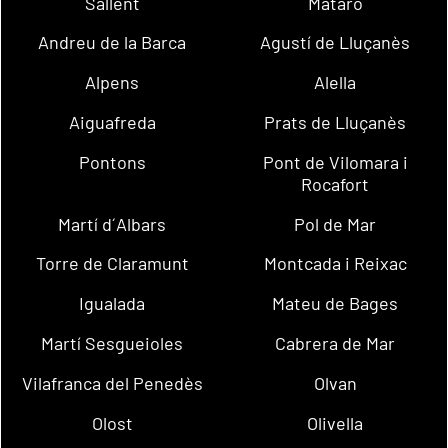
Sallent
Mataró
Andreu de la Barca
Agustí de Lluçanès
Alpens
Alella
Aiguafreda
Prats de Lluçanès
Pontons
Pont de Vilomara i
Rocafort
Martí d´Albars
Pol de Mar
Torre de Claramunt
Montcada i Reixac
Igualada
Mateu de Bages
Martí Sesgueioles
Cabrera de Mar
Vilafranca del Penedès
Olvan
Olost
Olivella