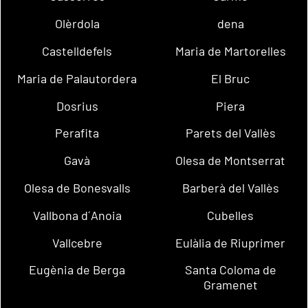
Olèrdola
dena
Castelldefels
Maria de Martorelles
Maria de Palautordera
El Bruc
Dosrius
Piera
Perafita
Parets del Vallès
Gavà
Olesa de Montserrat
Olesa de Bonesvalls
Barberà del Vallès
Vallbona d´Anoia
Cubelles
Vallcebre
Eulàlia de Riuprimer
Eugènia de Berga
Santa Coloma de
Gramenet