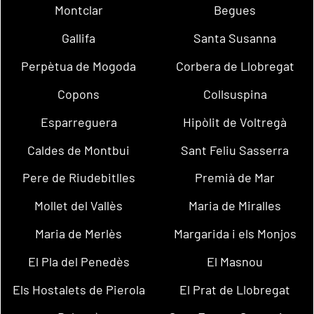
Montclar
Begues
Gallifa
Santa Susanna
Perpètua de Mogoda
Corbera de Llobregat
Copons
Collsuspina
Esparreguera
Hipòlit de Voltregà
Caldes de Montbui
Sant Feliu Sasserra
Pere de Riudebitlles
Premià de Mar
Mollet del Vallès
Maria de Miralles
Maria de Merlès
Margarida i els Monjos
El Pla del Penedès
El Masnou
Els Hostalets de Pierola
El Prat de Llobregat