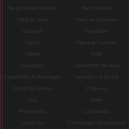
Margarida de Montbui
Martí Sarroca
Martí de Tous
Martí de Centelles
Castellolí
Puigdàlber
Papiol
Palma de Cervelló
Pallejà
Moià
Castellgalí
Castellfullit del Boix
Castellfollit de Riubregós
Castellet i la Gornal
Castell de l´Areny
Puig-reig
rrius
Malla
Montesquiu
La Granada
La Garriga
L´Hospitalet de Llobregat