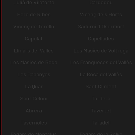
Julià de Vilatorta
Cardedeu
Pere de Ribes
Vicenç dels Horts
Vicenç de Torelló
Sadurní d´Osormort
Capolat
Capellades
Llinars del Vallès
Les Masíes de Voltregà
Les Masies de Roda
Les Franqueses del Vallès
Les Cabanyes
La Roca del Vallès
La Quar
Sant Climent
Sant Celoni
Tordera
Abrera
Tavertet
Tavèrnoles
Taradell
Fogars de Montclús
Fogars de la Selva