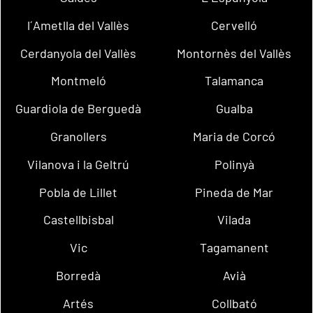
l´Ametlla del Vallès
Cervelló
Cerdanyola del Vallès
Montornès del Vallès
Montmeló
Talamanca
Guardiola de Berguedà
Gualba
Granollers
Maria de Corcó
Vilanova i la Geltrú
Polinyà
Pobla de Lillet
Pineda de Mar
Castellbisbal
Vilada
Vic
Tagamanent
Borredà
Avià
Artés
Collbató