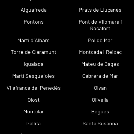
Aiguafreda
Prats de Lluçanès
Pontons
Pont de Vilomara i
Rocafort
Martí d´Albars
Pol de Mar
Torre de Claramunt
Montcada i Reixac
Igualada
Mateu de Bages
Martí Sesgueioles
Cabrera de Mar
Vilafranca del Penedès
Olvan
Olost
Olivella
Montclar
Begues
Gallifa
Santa Susanna