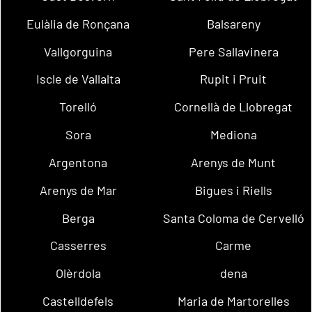
Eulàlia de Ronçana
Balsareny
Vallgorguina
Pere Sallavinera
Iscle de Vallalta
Rupit i Pruit
Torelló
Cornellà de Llobregat
Sora
Mediona
Argentona
Arenys de Munt
Arenys de Mar
Bigues i Riells
Berga
Santa Coloma de Cervelló
Casserres
Carme
Olèrdola
dena
Castelldefels
Maria de Martorelles