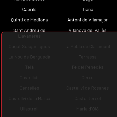
Cabrils
Tiana
Quintí de Mediona
Antoni de Vilamajor
Sant Andreu de
Vilanova del Vallès
Llavaneres
Cugat Sesgarrigues
La Pobla de Claramunt
La Nou de Berguedà
Terrassa
Teià
Fe del Penedès
Castellcir
Cercs
Centelles
Castellví de Rosanes
Castellví de la Marca
Castellterçol
Ullastrell
Maria d´Oló