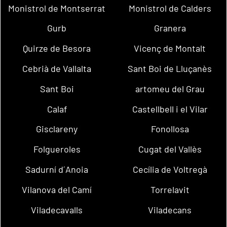
Monistrol de Montserrat
Monistrol de Calders
Gurb
Granera
Quirze de Besora
Vicenç de Montalt
Cebrià de Vallalta
Sant Boi de Lluçanès
Sant Boi
artomeu del Grau
Calaf
Castellbell i el Vilar
Gisclareny
Fonollosa
Folgueroles
Cugat del Vallès
Sadurní d´Anoia
Cecília de Voltregà
Vilanova del Camí
Torrelavit
Viladecavalls
Viladecans