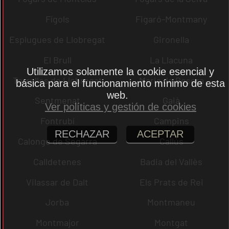
Fígols
Figaró-Montmany
Esplugues de Llobregat
Gironella
El Brull
La Llacuna
Utilizamos solamente la cookie esencial y
Torrelles de Llobregat
Maria de Besora
básica para el funcionamiento mínimo de esta
web.
Sentmenat
Gaià
Ver políticas y gestión de cookies
Fontrubí
Campins
RECHAZAR
ACEPTAR
Calonge de Segarra
Callús
Calldetenes
Badia del Vallès
Vilassar de Dalt
Els Prats de Rei
Jorba
Montmaneu
Montmajor
Montgat