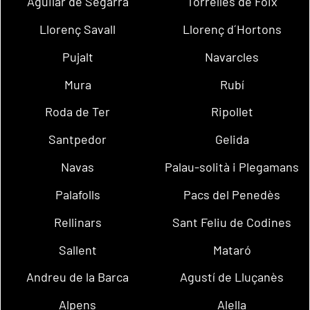
Aguilar de Segarra
Torrelles de Foix
Llorenç Savall
Llorenç d´Hortons
Pujalt
Navarcles
Mura
Rubí
Roda de Ter
Ripollet
Santpedor
Gelida
Navas
Palau-solità i Plegamans
Palafolls
Pacs del Penedès
Rellinars
Sant Feliu de Codines
Sallent
Mataró
Andreu de la Barca
Agustí de Lluçanès
Alpens
Alella