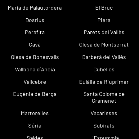
Maria de Palautordera
El Bruc
Dosrius
Piera
Perafita
Parets del Vallès
Gavà
Olesa de Montserrat
Olesa de Bonesvalls
Barberà del Vallès
Vallbona d´Anoia
Cubelles
Vallcebre
Eulàlia de Riuprimer
Eugènia de Berga
Santa Coloma de
Gramenet
Martorelles
Vacarisses
Súria
Subirats
Saldes
L´Espunyola