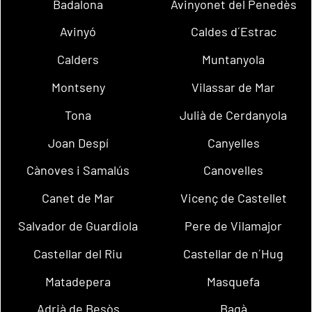
Badalona
Avinyonet del Penedès
Avinyó
Caldes d´Estrac
Calders
Muntanyola
Montseny
Vilassar de Mar
Tona
Julià de Cerdanyola
Joan Despí
Canyelles
Cànoves i Samalús
Canovelles
Canet de Mar
Vicenç de Castellet
Salvador de Guardiola
Pere de Vilamajor
Castellar del Riu
Castellar de n´Hug
Matadepera
Masquefa
Adrià de Besòs
Bagà