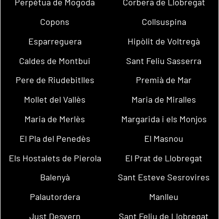
Perpètua de Mogoda
Corbera de Llobregat
Copons
Collsuspina
Esparreguera
Hipòlit de Voltregà
Caldes de Montbui
Sant Feliu Sasserra
Pere de Riudebitlles
Premià de Mar
Mollet del Vallès
Maria de Miralles
Maria de Merlès
Margarida i els Monjos
El Pla del Penedès
El Masnou
Els Hostalets de Pierola
El Prat de Llobregat
Balenyà
Sant Esteve Sesrovires
Palautordera
Manlleu
Just Desvern
Sant Feliu de Llobregat