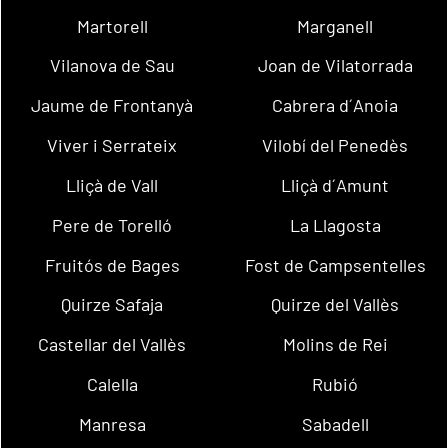
Martorell
Marganell
Vilanova de Sau
Joan de Vilatorrada
Jaume de Frontanyà
Cabrera d´Anoia
Viver i Serrateix
Vilobí del Penedès
Lliçà de Vall
Lliçà d´Amunt
Pere de Torelló
La Llagosta
Fruitós de Bages
Fost de Campsentelles
Quirze Safaja
Quirze del Vallès
Castellar del Vallès
Molins de Rei
Calella
Rubió
Manresa
Sabadell