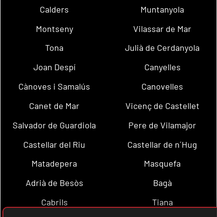
Calders
Muntanyola
Montseny
Vilassar de Mar
Tona
Julià de Cerdanyola
Joan Despí
Canyelles
Cànoves i Samalús
Canovelles
Canet de Mar
Vicenç de Castellet
Salvador de Guardiola
Pere de Vilamajor
Castellar del Riu
Castellar de n´Hug
Matadepera
Masquefa
Adrià de Besòs
Bagà
Cabrils
Tiana