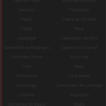
Martí de Tous
Martí de Centelles
Castellolí
Puigdàlber
Papiol
Palma de Cervelló
Pallejà
Moià
Castellgalí
Castellfullit del Boix
Castellfollit de Riubregós
Castellet i la Gornal
Castell de l´Areny
Puig-reig
rrius
Malla
Montesquiu
La Granada
La Garriga
L´Hospitalet de Llobregat
L´Estany
Argençola
Castellnou de Bages
Sagàs