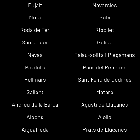
Pujalt
Navarcles
Mura
Rubí
Roda de Ter
Ripollet
Santpedor
Gelida
Navas
Palau-solità i Plegamans
Palafolls
Pacs del Penedès
Rellinars
Sant Feliu de Codines
Sallent
Mataró
Andreu de la Barca
Agustí de Lluçanès
Alpens
Alella
Aiguafreda
Prats de Lluçanès