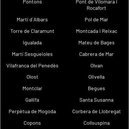
Pontons
Pont de Vilomara i
Rocafort
Martí d´Albars
Pol de Mar
Torre de Claramunt
Montcada i Reixac
Igualada
Mateu de Bages
Martí Sesgueioles
Cabrera de Mar
Vilafranca del Penedès
Olvan
Olost
Olivella
Montclar
Begues
Gallifa
Santa Susanna
Perpètua de Mogoda
Corbera de Llobregat
Copons
Collsuspina