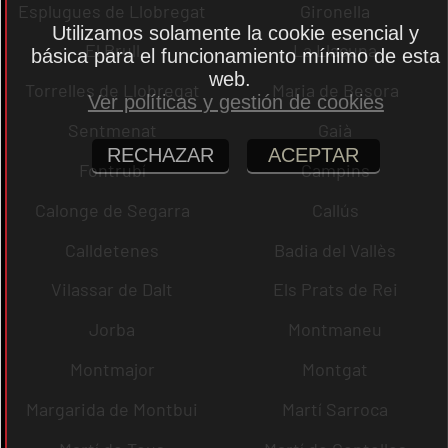
Esplugues de Llobregat
Gironella
Utilizamos solamente la cookie esencial y
El Brull
La Llacuna
básica para el funcionamiento mínimo de esta
web.
Torrelles de Llobregat
Maria de Besora
Ver políticas y gestión de cookies
Sentmenat
Gaià
RECHAZAR
ACEPTAR
Fontrubí
Campins
Calonge de Segarra
Callús
Calldetenes
Badia del Vallès
Vilassar de Dalt
Els Prats de Rei
Jorba
Montmaneu
Montmajor
Montgat
Margarida de Montbui
Martí Sarroca