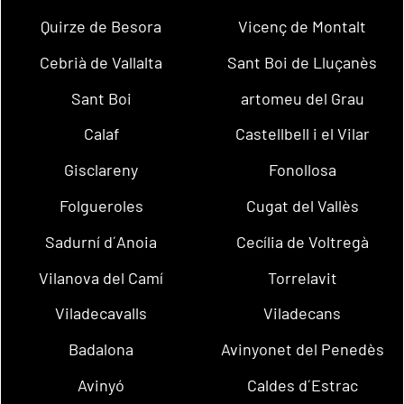
Quirze de Besora
Vicenç de Montalt
Cebrià de Vallalta
Sant Boi de Lluçanès
Sant Boi
artomeu del Grau
Calaf
Castellbell i el Vilar
Gisclareny
Fonollosa
Folgueroles
Cugat del Vallès
Sadurní d´Anoia
Cecília de Voltregà
Vilanova del Camí
Torrelavit
Viladecavalls
Viladecans
Badalona
Avinyonet del Penedès
Avinyó
Caldes d´Estrac