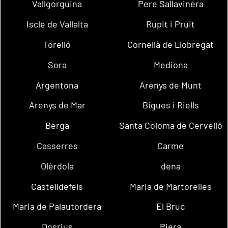
Vallgorguina
Pere Sallavinera
Iscle de Vallalta
Rupit i Pruit
Torelló
Cornellà de Llobregat
Sora
Mediona
Argentona
Arenys de Munt
Arenys de Mar
Bigues i Riells
Berga
Santa Coloma de Cervelló
Casserres
Carme
Olèrdola
dena
Castelldefels
Maria de Martorelles
Maria de Palautordera
El Bruc
Dosrius
Piera