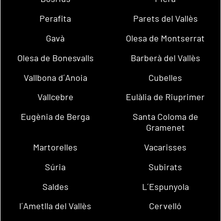
Perafita
Parets del Vallès
Gavà
Olesa de Montserrat
Olesa de Bonesvalls
Barberà del Vallès
Vallbona d´Anoia
Cubelles
Vallcebre
Eulàlia de Riuprimer
Eugènia de Berga
Santa Coloma de
Gramenet
Martorelles
Vacarisses
Súria
Subirats
Saldes
L´Espunyola
l´Ametlla del Vallès
Cervelló