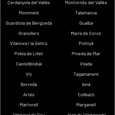
Cerdanyola del Vallès
Montornès del Vallès
Montmeló
Talamanca
Guardiola de Berguedà
Gualba
Granollers
Maria de Corcó
Vilanova i la Geltrú
Polinyà
Pobla de Lillet
Pineda de Mar
Castellbisbal
Vilada
Vic
Tagamanent
Borredà
Avià
Artés
Collbató
Martorell
Marganell
Vilanova de Sau
Joan de Vilatorrada