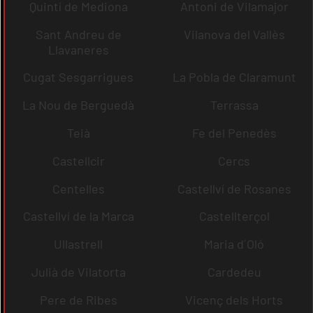
Quintí de Mediona
Antoni de Vilamajor
Sant Andreu de
Vilanova del Vallès
Llavaneres
Cugat Sesgarrigues
La Pobla de Claramunt
La Nou de Berguedà
Terrassa
Teià
Fe del Penedès
Castellcir
Cercs
Centelles
Castellví de Rosanes
Castellví de la Marca
Castellterçol
Ullastrell
Maria d´Oló
Julià de Vilatorta
Cardedeu
Pere de Ribes
Vicenç dels Horts