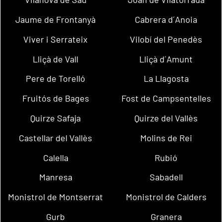
Jaume de Frontanyà
Cabrera d´Anoia
Viver i Serrateix
Vilobí del Penedès
Lliçà de Vall
Lliçà d´Amunt
Pere de Torelló
La Llagosta
Fruitós de Bages
Fost de Campsentelles
Quirze Safaja
Quirze del Vallès
Castellar del Vallès
Molins de Rei
Calella
Rubió
Manresa
Sabadell
Monistrol de Montserrat
Monistrol de Calders
Gurb
Granera