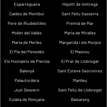
Esparreguera
Hipòlit de Voltregà
Caldes de Montbui
Sant Feliu Sasserra
Pere de Riudebitlles
Premià de Mar
Mollet del Vallès
Maria de Miralles
Maria de Merlès
Margarida i els Monjos
El Pla del Penedès
El Masnou
Els Hostalets de Pierola
El Prat de Llobregat
Balenyà
Sant Esteve Sesrovires
Palautordera
Manlleu
Just Desvern
Sant Feliu de Llobregat
Eulàlia de Ronçana
Balsareny