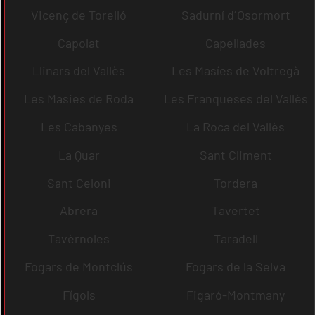
Vicenç de Torelló
Sadurní d´Osormort
Capolat
Capellades
Llinars del Vallès
Les Masíes de Voltregà
Les Masies de Roda
Les Franqueses del Vallès
Les Cabanyes
La Roca del Vallès
La Quar
Sant Climent
Sant Celoni
Tordera
Abrera
Tavertet
Tavèrnoles
Taradell
Fogars de Montclús
Fogars de la Selva
Fígols
Figaró-Montmany