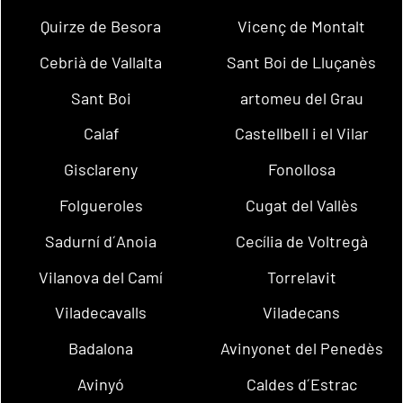
Quirze de Besora
Vicenç de Montalt
Cebrià de Vallalta
Sant Boi de Lluçanès
Sant Boi
artomeu del Grau
Calaf
Castellbell i el Vilar
Gisclareny
Fonollosa
Folgueroles
Cugat del Vallès
Sadurní d´Anoia
Cecília de Voltregà
Vilanova del Camí
Torrelavit
Viladecavalls
Viladecans
Badalona
Avinyonet del Penedès
Avinyó
Caldes d´Estrac