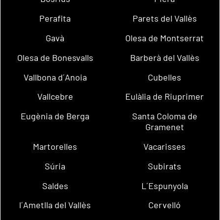
Perafita
Parets del Vallès
Gavà
Olesa de Montserrat
Olesa de Bonesvalls
Barberà del Vallès
Vallbona d´Anoia
Cubelles
Vallcebre
Eulàlia de Riuprimer
Eugènia de Berga
Santa Coloma de
Gramenet
Martorelles
Vacarisses
Súria
Subirats
Saldes
L´Espunyola
l´Ametlla del Vallès
Cervelló