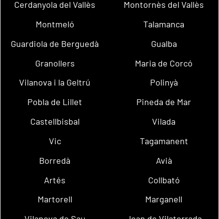
Cerdanyola del Vallès
Montornès del Vallès
Montmeló
Talamanca
Guardiola de Berguedà
Gualba
Granollers
Maria de Corcó
Vilanova i la Geltrú
Polinyà
Pobla de Lillet
Pineda de Mar
Castellbisbal
Vilada
Vic
Tagamanent
Borredà
Avià
Artés
Collbató
Martorell
Marganell
Vilanova de Sau
Joan de Vilatorrada