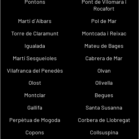
Pontons
Pont de Vilomara i
Rocafort
Martí d´Albars
Pol de Mar
Torre de Claramunt
Montcada i Reixac
Igualada
Mateu de Bages
Martí Sesgueioles
Cabrera de Mar
Vilafranca del Penedès
Olvan
Olost
Olivella
Montclar
Begues
Gallifa
Santa Susanna
Perpètua de Mogoda
Corbera de Llobregat
Copons
Collsuspina