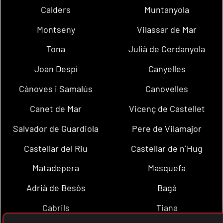
Calders
Muntanyola
Montseny
Vilassar de Mar
Tona
Julià de Cerdanyola
Joan Despí
Canyelles
Cànoves i Samalús
Canovelles
Canet de Mar
Vicenç de Castellet
Salvador de Guardiola
Pere de Vilamajor
Castellar del Riu
Castellar de n´Hug
Matadepera
Masquefa
Adrià de Besòs
Bagà
Cabrils
Tiana