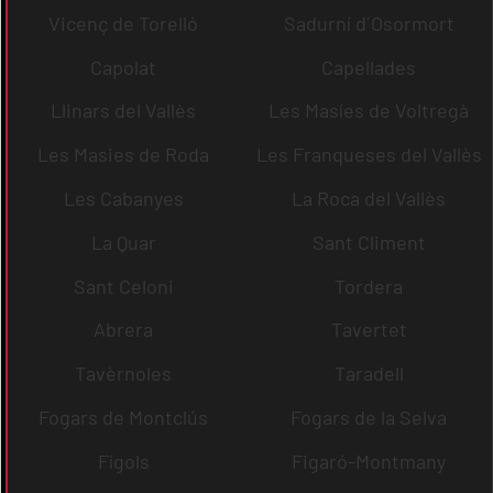
Vicenç de Torelló
Sadurní d´Osormort
Capolat
Capellades
Llinars del Vallès
Les Masíes de Voltregà
Les Masies de Roda
Les Franqueses del Vallès
Les Cabanyes
La Roca del Vallès
La Quar
Sant Climent
Sant Celoni
Tordera
Abrera
Tavertet
Tavèrnoles
Taradell
Fogars de Montclús
Fogars de la Selva
Fígols
Figaró-Montmany