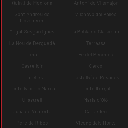
Quintí de Mediona
Antoni de Vilamajor
Sant Andreu de
Vilanova del Vallès
Llavaneres
Cugat Sesgarrigues
La Pobla de Claramunt
La Nou de Berguedà
Terrassa
Teià
Fe del Penedès
Castellcir
Cercs
Centelles
Castellví de Rosanes
Castellví de la Marca
Castellterçol
Ullastrell
Maria d´Oló
Julià de Vilatorta
Cardedeu
Pere de Ribes
Vicenç dels Horts