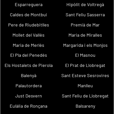
Esparreguera
Hipòlit de Voltregà
Caldes de Montbui
Sant Feliu Sasserra
Pere de Riudebitlles
Premià de Mar
Mollet del Vallès
Maria de Miralles
Maria de Merlès
Margarida i els Monjos
El Pla del Penedès
El Masnou
Els Hostalets de Pierola
El Prat de Llobregat
Balenyà
Sant Esteve Sesrovires
Palautordera
Manlleu
Just Desvern
Sant Feliu de Llobregat
Eulàlia de Ronçana
Balsareny