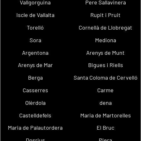
Vallgorguina
Pere Sallavinera
Iscle de Vallalta
Rupit i Pruit
Torelló
Cornellà de Llobregat
Sora
Mediona
Argentona
Arenys de Munt
Arenys de Mar
Bigues i Riells
Berga
Santa Coloma de Cervelló
Casserres
Carme
Olèrdola
dena
Castelldefels
Maria de Martorelles
Maria de Palautordera
El Bruc
Dosrius
Piera