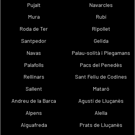
Pujalt
Navarcles
Mura
Rubí
Roda de Ter
Ripollet
Santpedor
Gelida
Navas
Palau-solità i Plegamans
Palafolls
Pacs del Penedès
Rellinars
Sant Feliu de Codines
Sallent
Mataró
Andreu de la Barca
Agustí de Lluçanès
Alpens
Alella
Aiguafreda
Prats de Lluçanès