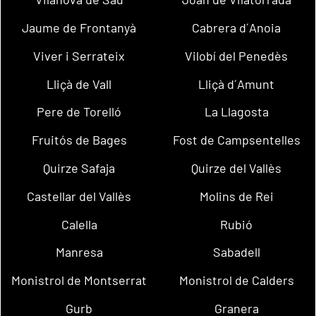
Jaume de Frontanyà
Cabrera d´Anoia
Viver i Serrateix
Vilobí del Penedès
Lliçà de Vall
Lliçà d´Amunt
Pere de Torelló
La Llagosta
Fruitós de Bages
Fost de Campsentelles
Quirze Safaja
Quirze del Vallès
Castellar del Vallès
Molins de Rei
Calella
Rubió
Manresa
Sabadell
Monistrol de Montserrat
Monistrol de Calders
Gurb
Granera