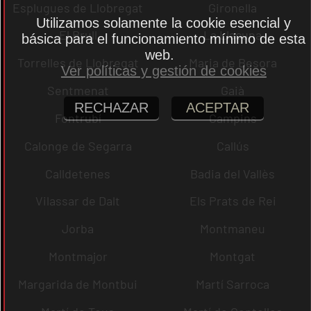
Esplugues de Llobregat
Gironella
Utilizamos solamente la cookie esencial y
El Brull
La Llacuna
básica para el funcionamiento mínimo de esta
web.
Torrelles de Llobregat
Maria de Besora
Ver políticas y gestión de cookies
Sentmenat
Gaià
RECHAZAR
ACEPTAR
Fontrubí
Campins
Calonge de Segarra
Callús
Calldetenes
Badia del Vallès
Vilassar de Dalt
Els Prats de Rei
Jorba
Montmaneu
Montmajor
Montgat
Margarida de Montbui
Martí Sarroca