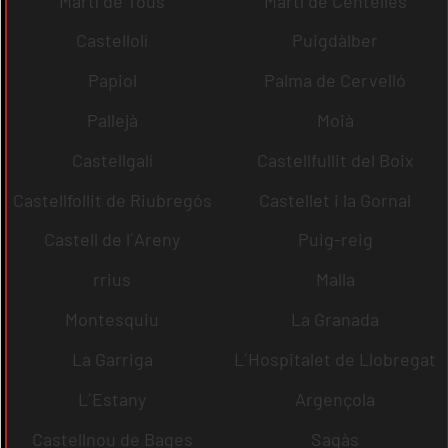
Martí de Tous
Martí de Centelles
Castellolí
Puigdàlber
Papiol
Palma de Cervelló
Pallejà
Moià
Castellgalí
Castellfullit del Boix
Castellfollit de Riubregós
Castellet i la Gornal
Castell de l´Areny
Puig-reig
rrius
Malla
Montesquiu
La Granada
La Garriga
L´Hospitalet de Llobregat
L´Estany
Argençola
Castellnou de Bages
Sagàs