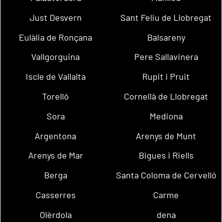
Just Desvern
Sant Feliu de Llobregat
Eulàlia de Ronçana
Balsareny
Vallgorguina
Pere Sallavinera
Iscle de Vallalta
Rupit i Pruit
Torelló
Cornellà de Llobregat
Sora
Mediona
Argentona
Arenys de Munt
Arenys de Mar
Bigues i Riells
Berga
Santa Coloma de Cervelló
Casserres
Carme
Olèrdola
dena