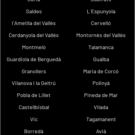
Saldes
L´Espunyola
l´Ametlla del Vallès
Cervelló
Cerdanyola del Vallès
Montornès del Vallès
Montmeló
Talamanca
Guardiola de Berguedà
Gualba
Granollers
Maria de Corcó
Vilanova i la Geltrú
Polinyà
Pobla de Lillet
Pineda de Mar
Castellbisbal
Vilada
Vic
Tagamanent
Borredà
Avià