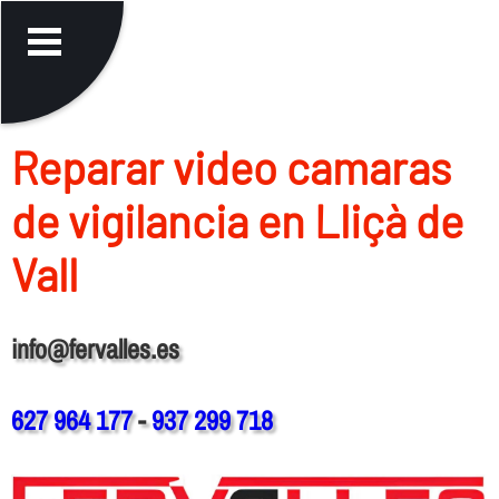
Reparar video camaras
de vigilancia en Lliçà de
Vall
info@fervalles.es
627 964 177
-
937 299 718