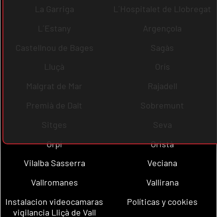
La Garriga
L´Hospitalet de Llobregat
L´Estany
Argençola
Castellnou de Bages
Sagàs
Lluçà
Orís
Malgrat de Mar
Rajadell
Premià de Dalt
Sobremunt
Sitges
Seva
Orpí
Oristà
Vilalba Sasserra
Veciana
Vallromanes
Vallirana
Instalacion videocamaras
Políticas y cookies
vigilancia Lliçà de Vall