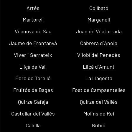
Artés
Collbató
Martorell
Marganell
Vilanova de Sau
Joan de Vilatorrada
Jaume de Frontanyà
Cabrera d´Anoia
Viver i Serrateix
Vilobí del Penedès
Lliçà de Vall
Lliçà d´Amunt
Pere de Torelló
La Llagosta
Fruitós de Bages
Fost de Campsentelles
Quirze Safaja
Quirze del Vallès
Castellar del Vallès
Molins de Rei
Calella
Rubió