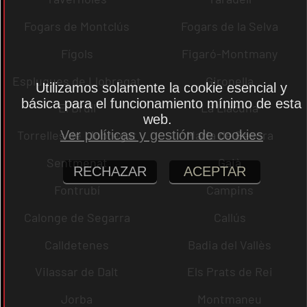
Fogars de Montclús
Fogars de la Selva
Fígols
Figaró-Montmany
Esplugues de Llobregat
Gironella
Utilizamos solamente la cookie esencial y
básica para el funcionamiento mínimo de esta
El Brull
La Llacuna
web.
Torrelles de Llobregat
Maria de Besora
Ver políticas y gestión de cookies
Sentmenat
Gaià
RECHAZAR
ACEPTAR
Fontrubí
Campins
Calonge de Segarra
Callús
Calldetenes
Badia del Vallès
Vilassar de Dalt
Els Prats de Rei
Jorba
Montmaneu