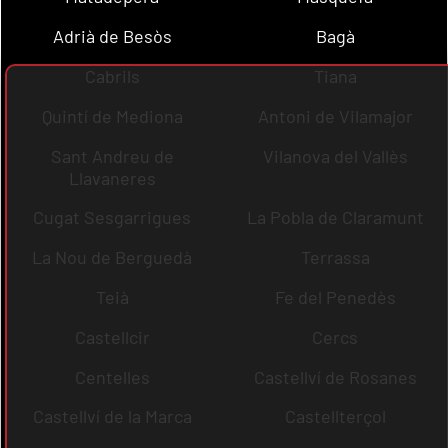
Adrià de Besòs
Bagà
Cabrils
Tiana
Quintí de Mediona
Antoni de Vilamajor
Sant Andreu de
Vilanova del Vallès
Llavaneres
Cugat Sesgarrigues
La Pobla de Claramunt
La Nou de Berguedà
Terrassa
Teià
Fe del Penedès
Castellcir
Cercs
Centelles
Castellví de Rosanes
Castellví de la Marca
Castellterçol