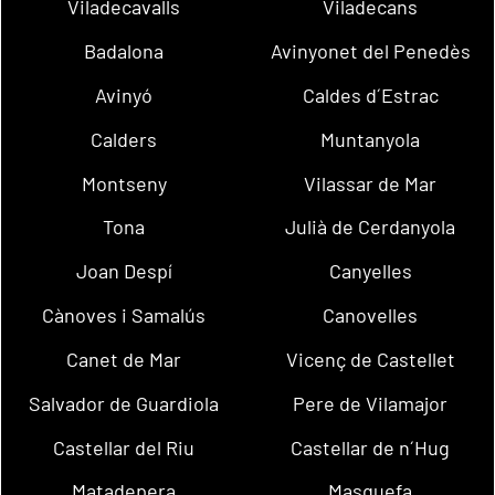
Viladecavalls
Viladecans
Badalona
Avinyonet del Penedès
Avinyó
Caldes d´Estrac
Calders
Muntanyola
Montseny
Vilassar de Mar
Tona
Julià de Cerdanyola
Joan Despí
Canyelles
Cànoves i Samalús
Canovelles
Canet de Mar
Vicenç de Castellet
Salvador de Guardiola
Pere de Vilamajor
Castellar del Riu
Castellar de n´Hug
Matadepera
Masquefa