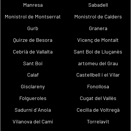
Manresa
Sabadell
Monistrol de Montserrat
Monistrol de Calders
Gurb
Granera
Quirze de Besora
Vicenç de Montalt
Cebrià de Vallalta
Sant Boi de Lluçanès
Sant Boi
artomeu del Grau
Calaf
Castellbell i el Vilar
Gisclareny
Fonollosa
Folgueroles
Cugat del Vallès
Sadurní d´Anoia
Cecília de Voltregà
Vilanova del Camí
Torrelavit