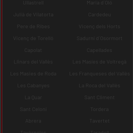
Ullastrell
Maria d´Oló
Julià de Vilatorta
Cardedeu
Pere de Ribes
Vicenç dels Horts
Vicenç de Torelló
Sadurní d´Osormort
Capolat
Capellades
Llinars del Vallès
Les Masíes de Voltregà
Les Masies de Roda
Les Franqueses del Vallès
Les Cabanyes
La Roca del Vallès
La Quar
Sant Climent
Sant Celoni
Tordera
Abrera
Tavertet
Tavèrnoles
Taradell