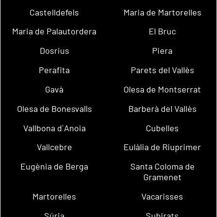
Castelldefels
Maria de Martorelles
Maria de Palautordera
El Bruc
Dosrius
Piera
Perafita
Parets del Vallès
Gavà
Olesa de Montserrat
Olesa de Bonesvalls
Barberà del Vallès
Vallbona d´Anoia
Cubelles
Vallcebre
Eulàlia de Riuprimer
Eugènia de Berga
Santa Coloma de
Gramenet
Martorelles
Vacarisses
Súria
Subirats