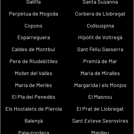
Gallifa
Santa Susanna
Perpètua de Mogoda
Corbera de Llobregat
Copons
Collsuspina
Esparreguera
Hipòlit de Voltregà
Caldes de Montbui
Sant Feliu Sasserra
Pere de Riudebitlles
Premià de Mar
Mollet del Vallès
Maria de Miralles
Maria de Merlès
Margarida i els Monjos
El Pla del Penedès
El Masnou
Els Hostalets de Pierola
El Prat de Llobregat
Balenyà
Sant Esteve Sesrovires
Palautordera
Manlleu