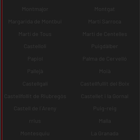
Montmajor
Montgat
Margarida de Montbui
Martí Sarroca
Martí de Tous
Martí de Centelles
Castellolí
Puigdàlber
Papiol
Palma de Cervelló
Pallejà
Moià
Castellgalí
Castellfullit del Boix
Castellfollit de Riubregós
Castellet i la Gornal
Castell de l´Areny
Puig-reig
rrius
Malla
Montesquiu
La Granada