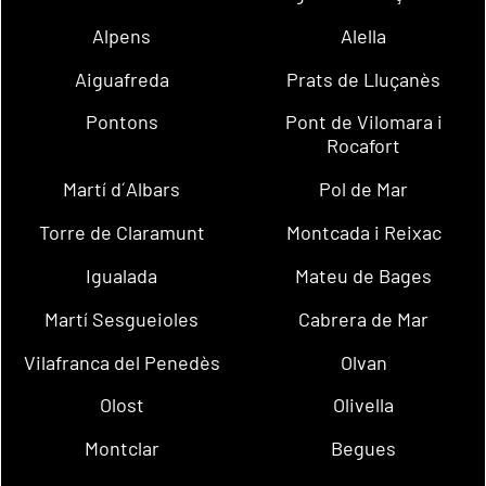
Alpens
Alella
Aiguafreda
Prats de Lluçanès
Pontons
Pont de Vilomara i
Rocafort
Martí d´Albars
Pol de Mar
Torre de Claramunt
Montcada i Reixac
Igualada
Mateu de Bages
Martí Sesgueioles
Cabrera de Mar
Vilafranca del Penedès
Olvan
Olost
Olivella
Montclar
Begues