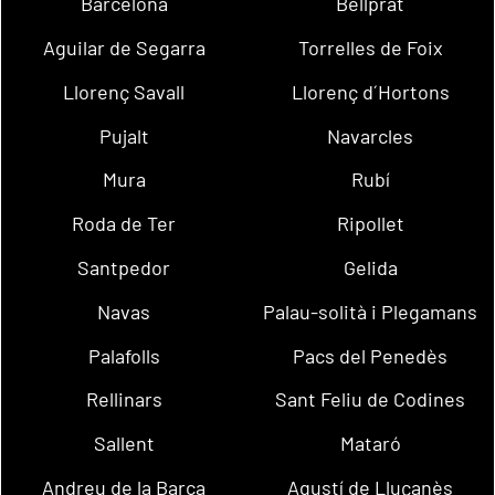
Barcelona
Bellprat
Aguilar de Segarra
Torrelles de Foix
Llorenç Savall
Llorenç d´Hortons
Pujalt
Navarcles
Mura
Rubí
Roda de Ter
Ripollet
Santpedor
Gelida
Navas
Palau-solità i Plegamans
Palafolls
Pacs del Penedès
Rellinars
Sant Feliu de Codines
Sallent
Mataró
Andreu de la Barca
Agustí de Lluçanès