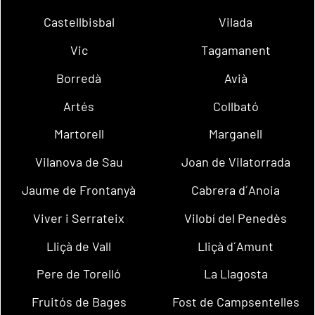
Castellbisbal
Vilada
Vic
Tagamanent
Borredà
Avià
Artés
Collbató
Martorell
Marganell
Vilanova de Sau
Joan de Vilatorrada
Jaume de Frontanyà
Cabrera d´Anoia
Viver i Serrateix
Vilobí del Penedès
Lliçà de Vall
Lliçà d´Amunt
Pere de Torelló
La Llagosta
Fruitós de Bages
Fost de Campsentelles