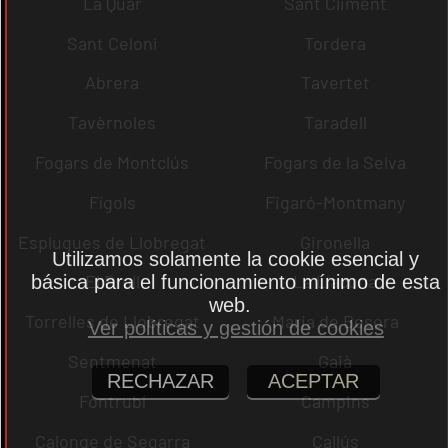
La Quar
Sant Climent
Sant Celoni
Tordera
Abrera
Tavertet
Tavèrnoles
Taradell
Fogars de Montclús
Fogars de la Selva
Fígols
Figaró-Montmany
Esplugues de Llobregat
Gironella
Utilizamos solamente la cookie esencial y
El Brull
La Llacuna
básica para el funcionamiento mínimo de esta
web.
Torrelles de Llobregat
Maria de Besora
Ver políticas y gestión de cookies
Sentmenat
Gaià
RECHAZAR
ACEPTAR
Fontrubí
Campins
Calonge de Segarra
Callús