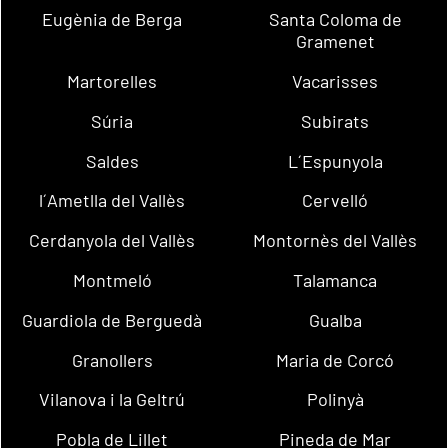
Eugènia de Berga
Santa Coloma de
Gramenet
Martorelles
Vacarisses
Súria
Subirats
Saldes
L´Espunyola
l´Ametlla del Vallès
Cervelló
Cerdanyola del Vallès
Montornès del Vallès
Montmeló
Talamanca
Guardiola de Berguedà
Gualba
Granollers
Maria de Corcó
Vilanova i la Geltrú
Polinyà
Pobla de Lillet
Pineda de Mar