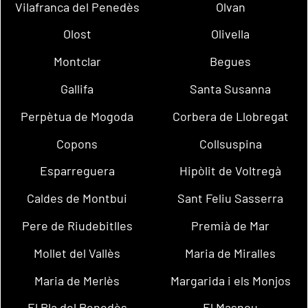
Vilafranca del Penedès
Olvan
Olost
Olivella
Montclar
Begues
Gallifa
Santa Susanna
Perpètua de Mogoda
Corbera de Llobregat
Copons
Collsuspina
Esparreguera
Hipòlit de Voltregà
Caldes de Montbui
Sant Feliu Sasserra
Pere de Riudebitlles
Premià de Mar
Mollet del Vallès
Maria de Miralles
Maria de Merlès
Margarida i els Monjos
El Pla del Penedès
El Masnou