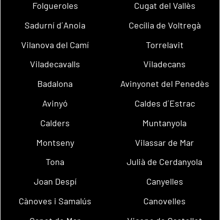
Folgueroles
Cugat del Vallès
Sadurní d´Anoia
Cecília de Voltregà
Vilanova del Camí
Torrelavit
Viladecavalls
Viladecans
Badalona
Avinyonet del Penedès
Avinyó
Caldes d´Estrac
Calders
Muntanyola
Montseny
Vilassar de Mar
Tona
Julià de Cerdanyola
Joan Despí
Canyelles
Cànoves i Samalús
Canovelles