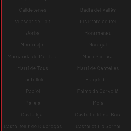
Calldetenes
Badia del Vallès
Vilassar de Dalt
Els Prats de Rei
Jorba
Montmaneu
Montmajor
Montgat
Margarida de Montbui
Martí Sarroca
Martí de Tous
Martí de Centelles
Castellolí
Puigdàlber
Papiol
Palma de Cervelló
Pallejà
Moià
Castellgalí
Castellfullit del Boix
Castellfollit de Riubregós
Castellet i la Gornal