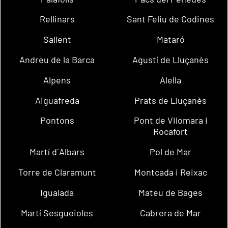
Rellinars
Sant Feliu de Codines
Sallent
Mataró
Andreu de la Barca
Agustí de Lluçanès
Alpens
Alella
Aiguafreda
Prats de Lluçanès
Pontons
Pont de Vilomara i
Rocafort
Martí d´Albars
Pol de Mar
Torre de Claramunt
Montcada i Reixac
Igualada
Mateu de Bages
Martí Sesgueioles
Cabrera de Mar