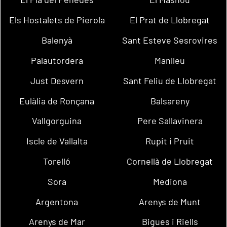
Els Hostalets de Pierola
El Prat de Llobregat
Balenyà
Sant Esteve Sesrovires
Palautordera
Manlleu
Just Desvern
Sant Feliu de Llobregat
Eulàlia de Ronçana
Balsareny
Vallgorguina
Pere Sallavinera
Iscle de Vallalta
Rupit i Pruit
Torelló
Cornellà de Llobregat
Sora
Mediona
Argentona
Arenys de Munt
Arenys de Mar
Bigues i Riells