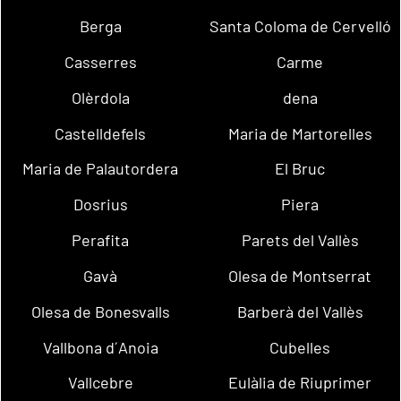
Berga
Santa Coloma de Cervelló
Casserres
Carme
Olèrdola
dena
Castelldefels
Maria de Martorelles
Maria de Palautordera
El Bruc
Dosrius
Piera
Perafita
Parets del Vallès
Gavà
Olesa de Montserrat
Olesa de Bonesvalls
Barberà del Vallès
Vallbona d´Anoia
Cubelles
Vallcebre
Eulàlia de Riuprimer