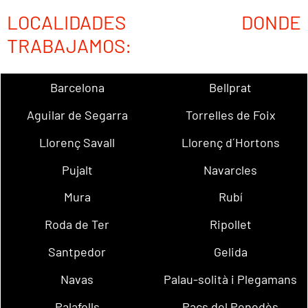
LOCALIDADES DONDE
TRABAJAMOS:
Barcelona
Bellprat
Aguilar de Segarra
Torrelles de Foix
Llorenç Savall
Llorenç d´Hortons
Pujalt
Navarcles
Mura
Rubí
Roda de Ter
Ripollet
Santpedor
Gelida
Navas
Palau-solità i Plegamans
Palafolls
Pacs del Penedès