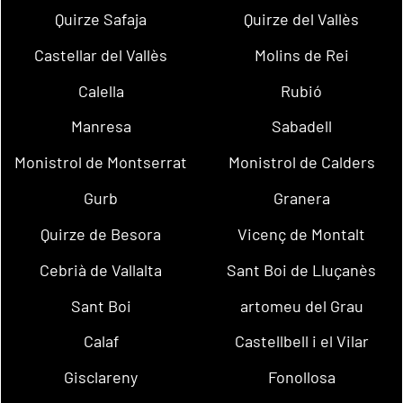
Quirze Safaja
Quirze del Vallès
Castellar del Vallès
Molins de Rei
Calella
Rubió
Manresa
Sabadell
Monistrol de Montserrat
Monistrol de Calders
Gurb
Granera
Quirze de Besora
Vicenç de Montalt
Cebrià de Vallalta
Sant Boi de Lluçanès
Sant Boi
artomeu del Grau
Calaf
Castellbell i el Vilar
Gisclareny
Fonollosa