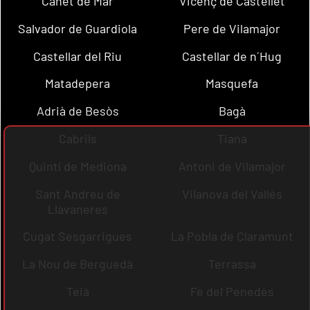
Canet de Mar
Vicenç de Castellet
Salvador de Guardiola
Pere de Vilamajor
Castellar del Riu
Castellar de n´Hug
Matadepera
Masquefa
Adrià de Besòs
Bagà
Cabrils
Tiana
Quintí de Mediona
Antoni de Vilamajor
Sant Andreu de
Vilanova del Vallès
Llavaneres
Cugat Sesgarrigues
La Pobla de Claramunt
La Nou de Berguedà
Terrassa
Teià
Fe del Penedès