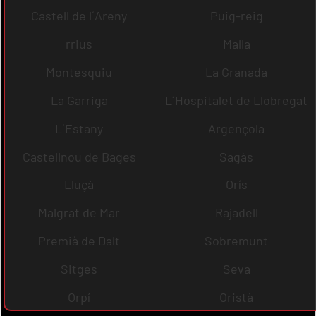
Castell de l´Areny
Puig-reig
rrius
Malla
Montesquiu
La Granada
La Garriga
L´Hospitalet de Llobregat
L´Estany
Argençola
Castellnou de Bages
Sagàs
Lluçà
Orís
Malgrat de Mar
Rajadell
Premià de Dalt
Sobremunt
Sitges
Seva
Orpí
Oristà