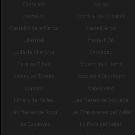
Castellcir
Cercs
Centelles
Castellví de Rosanes
Castellví de la Marca
Castellterçol
Ullastrell
Maria d´Oló
Julià de Vilatorta
Cardedeu
Pere de Ribes
Vicenç dels Horts
Vicenç de Torelló
Sadurní d´Osormort
Capolat
Capellades
Llinars del Vallès
Les Masíes de Voltregà
Les Masies de Roda
Les Franqueses del Vallès
Les Cabanyes
La Roca del Vallès