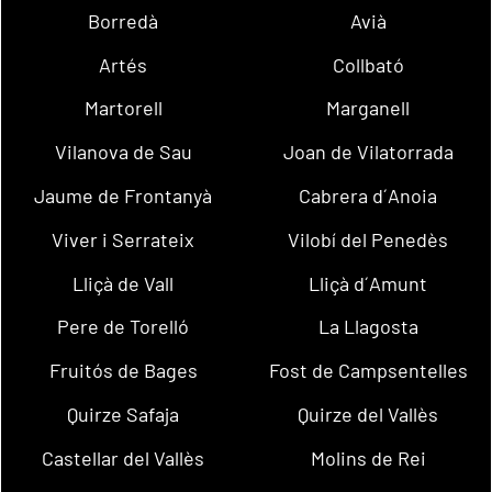
Borredà
Avià
Artés
Collbató
Martorell
Marganell
Vilanova de Sau
Joan de Vilatorrada
Jaume de Frontanyà
Cabrera d´Anoia
Viver i Serrateix
Vilobí del Penedès
Lliçà de Vall
Lliçà d´Amunt
Pere de Torelló
La Llagosta
Fruitós de Bages
Fost de Campsentelles
Quirze Safaja
Quirze del Vallès
Castellar del Vallès
Molins de Rei