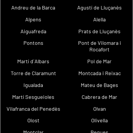
Andreu de la Barca
Agustí de Lluçanès
Alpens
Alella
Aiguafreda
Prats de Lluçanès
Pontons
Pont de Vilomara i
Rocafort
Martí d´Albars
Pol de Mar
Torre de Claramunt
Montcada i Reixac
Igualada
Mateu de Bages
Martí Sesgueioles
Cabrera de Mar
Vilafranca del Penedès
Olvan
Olost
Olivella
Montclar
Begues