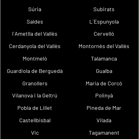
Súria
Subirats
Saldes
L´Espunyola
l´Ametlla del Vallès
Cervelló
Cerdanyola del Vallès
Montornès del Vallès
Montmeló
Talamanca
Guardiola de Berguedà
Gualba
Granollers
Maria de Corcó
Vilanova i la Geltrú
Polinyà
Pobla de Lillet
Pineda de Mar
Castellbisbal
Vilada
Vic
Tagamanent