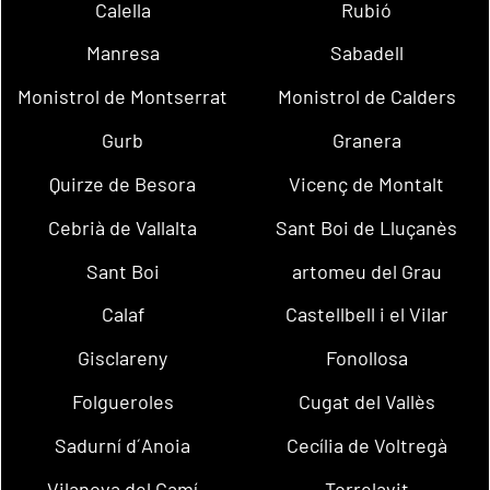
Calella
Rubió
Manresa
Sabadell
Monistrol de Montserrat
Monistrol de Calders
Gurb
Granera
Quirze de Besora
Vicenç de Montalt
Cebrià de Vallalta
Sant Boi de Lluçanès
Sant Boi
artomeu del Grau
Calaf
Castellbell i el Vilar
Gisclareny
Fonollosa
Folgueroles
Cugat del Vallès
Sadurní d´Anoia
Cecília de Voltregà
Vilanova del Camí
Torrelavit