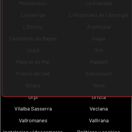
Montesquiu
La Granada
La Garriga
L´Hospitalet de Llobregat
L´Estany
Argençola
Castellnou de Bages
Sagàs
Lluçà
Orís
Malgrat de Mar
Rajadell
Premià de Dalt
Sobremunt
Sitges
Seva
Orpí
Oristà
Vilalba Sasserra
Veciana
Vallromanes
Vallirana