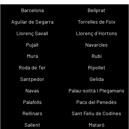
Barcelona
Bellprat
Aguilar de Segarra
Torrelles de Foix
Llorenç Savall
Llorenç d´Hortons
Pujalt
Navarcles
Mura
Rubí
Roda de Ter
Ripollet
Santpedor
Gelida
Navas
Palau-solità i Plegamans
Palafolls
Pacs del Penedès
Rellinars
Sant Feliu de Codines
Sallent
Mataró