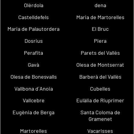
Olèrdola
dena
Castelldefels
Maria de Martorelles
Maria de Palautordera
El Bruc
Dosrius
Piera
Perafita
Parets del Vallès
Gavà
Olesa de Montserrat
Olesa de Bonesvalls
Barberà del Vallès
Vallbona d´Anoia
Cubelles
Vallcebre
Eulàlia de Riuprimer
Eugènia de Berga
Santa Coloma de
Gramenet
Martorelles
Vacarisses