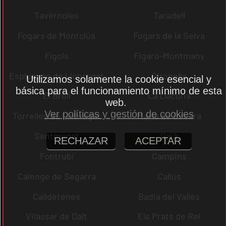
Tavèrnoles
Taradell
Fogars de Montclús
Fogars de la Selva
Fígols
Figaró-Montmany
Esplugues de Llobregat
Gironella
Utilizamos solamente la cookie esencial y
básica para el funcionamiento mínimo de esta
El Brull
La Llacuna
web.
Ver políticas y gestión de cookies
Torrelles de Llobregat
Maria de Besora
Sentmenat
Gaià
RECHAZAR
ACEPTAR
Fontrubí
Campins
Calonge de Segarra
Callús
Calldetenes
Badia del Vallès
Vilassar de Dalt
Els Prats de Rei