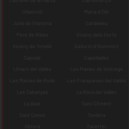
Castellví de la Marca
Castellterçol
Ullastrell
Maria d´Oló
Julià de Vilatorta
Cardedeu
Pere de Ribes
Vicenç dels Horts
Vicenç de Torelló
Sadurní d´Osormort
Capolat
Capellades
Llinars del Vallès
Les Masíes de Voltregà
Les Masies de Roda
Les Franqueses del Vallès
Les Cabanyes
La Roca del Vallès
La Quar
Sant Climent
Sant Celoni
Tordera
Abrera
Tavertet