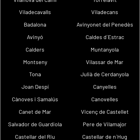
Viladecavalls
Viladecans
Badalona
Avinyonet del Penedès
Avinyó
Caldes d´Estrac
Calders
Muntanyola
Montseny
Vilassar de Mar
Tona
Julià de Cerdanyola
Joan Despí
Canyelles
Cànoves i Samalús
Canovelles
Canet de Mar
Vicenç de Castellet
Salvador de Guardiola
Pere de Vilamajor
Castellar del Riu
Castellar de n´Hug