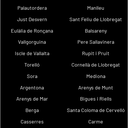
Palautordera
Manlleu
Just Desvern
Sant Feliu de Llobregat
Eulàlia de Ronçana
Balsareny
Vallgorguina
Pere Sallavinera
Iscle de Vallalta
Rupit i Pruit
Torelló
Cornellà de Llobregat
Sora
Mediona
Argentona
Arenys de Munt
Arenys de Mar
Bigues i Riells
Berga
Santa Coloma de Cervelló
Casserres
Carme