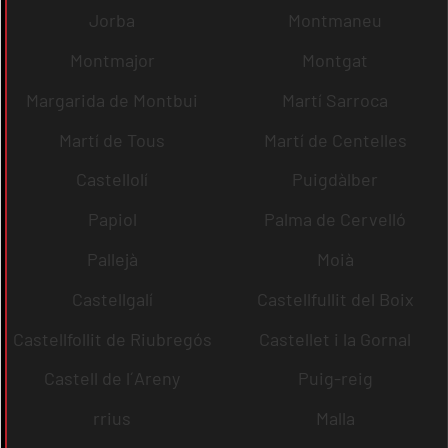
Jorba
Montmaneu
Montmajor
Montgat
Margarida de Montbui
Martí Sarroca
Martí de Tous
Martí de Centelles
Castellolí
Puigdàlber
Papiol
Palma de Cervelló
Pallejà
Moià
Castellgalí
Castellfullit del Boix
Castellfollit de Riubregós
Castellet i la Gornal
Castell de l´Areny
Puig-reig
rrius
Malla