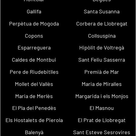
Gallifa
Santa Susanna
Perpètua de Mogoda
Corbera de Llobregat
Copons
Collsuspina
Esparreguera
Hipòlit de Voltregà
Caldes de Montbui
Sant Feliu Sasserra
Pere de Riudebitlles
Premià de Mar
Mollet del Vallès
Maria de Miralles
Maria de Merlès
Margarida i els Monjos
El Pla del Penedès
El Masnou
Els Hostalets de Pierola
El Prat de Llobregat
Balenyà
Sant Esteve Sesrovires