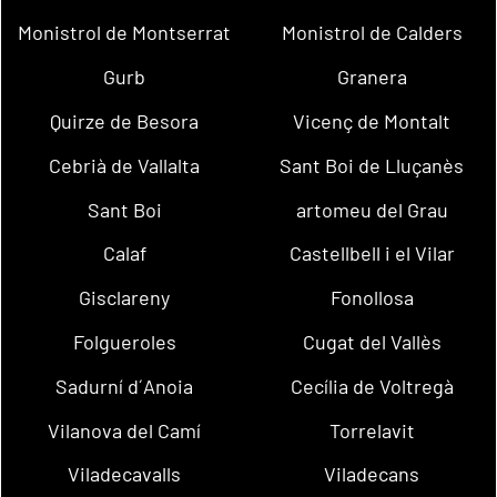
Monistrol de Montserrat
Monistrol de Calders
Gurb
Granera
Quirze de Besora
Vicenç de Montalt
Cebrià de Vallalta
Sant Boi de Lluçanès
Sant Boi
artomeu del Grau
Calaf
Castellbell i el Vilar
Gisclareny
Fonollosa
Folgueroles
Cugat del Vallès
Sadurní d´Anoia
Cecília de Voltregà
Vilanova del Camí
Torrelavit
Viladecavalls
Viladecans