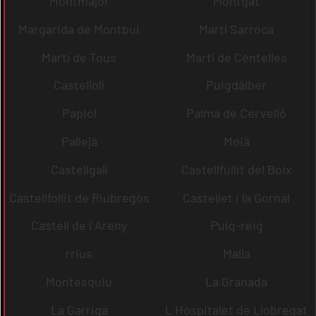
Montmajor
Montgat
Margarida de Montbui
Martí Sarroca
Martí de Tous
Martí de Centelles
Castellolí
Puigdàlber
Papiol
Palma de Cervelló
Pallejà
Moià
Castellgalí
Castellfullit del Boix
Castellfollit de Riubregós
Castellet i la Gornal
Castell de l´Areny
Puig-reig
rrius
Malla
Montesquiu
La Granada
La Garriga
L´Hospitalet de Llobregat