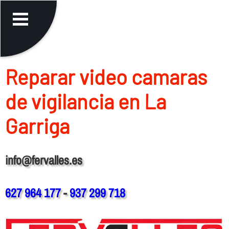
Reparar video camaras
de vigilancia en La
Garriga
info@fervalles.es
627 964 177
-
937 299 718