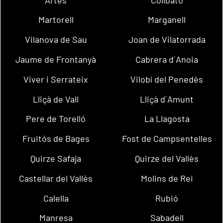
Martorell
Marganell
Vilanova de Sau
Joan de Vilatorrada
Jaume de Frontanyà
Cabrera d´Anoia
Viver i Serrateix
Vilobí del Penedès
Lliçà de Vall
Lliçà d´Amunt
Pere de Torelló
La Llagosta
Fruitós de Bages
Fost de Campsentelles
Quirze Safaja
Quirze del Vallès
Castellar del Vallès
Molins de Rei
Calella
Rubió
Manresa
Sabadell