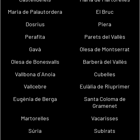
Maria de Palautordera
El Bruc
Dosrius
Piera
Perafita
Parets del Vallès
Gavà
Olesa de Montserrat
Olesa de Bonesvalls
Barberà del Vallès
Vallbona d´Anoia
Cubelles
Vallcebre
Eulàlia de Riuprimer
Eugènia de Berga
Santa Coloma de
Gramenet
Martorelles
Vacarisses
Súria
Subirats