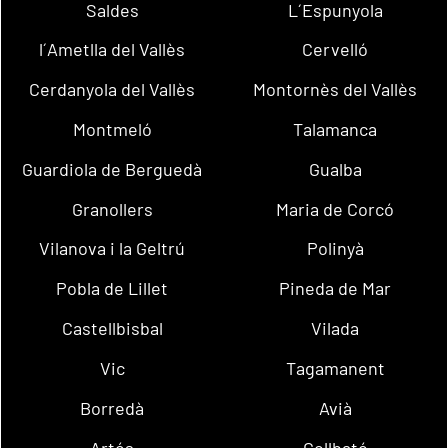
Saldes
L´Espunyola
l´Ametlla del Vallès
Cervelló
Cerdanyola del Vallès
Montornès del Vallès
Montmeló
Talamanca
Guardiola de Berguedà
Gualba
Granollers
Maria de Corcó
Vilanova i la Geltrú
Polinyà
Pobla de Lillet
Pineda de Mar
Castellbisbal
Vilada
Vic
Tagamanent
Borredà
Avià
Artés
Collbató