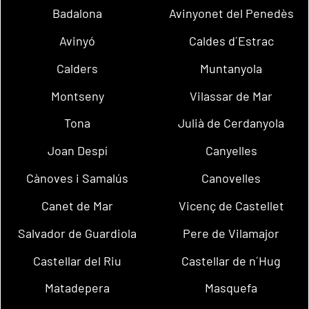
Badalona
Avinyonet del Penedès
Avinyó
Caldes d´Estrac
Calders
Muntanyola
Montseny
Vilassar de Mar
Tona
Julià de Cerdanyola
Joan Despí
Canyelles
Cànoves i Samalús
Canovelles
Canet de Mar
Vicenç de Castellet
Salvador de Guardiola
Pere de Vilamajor
Castellar del Riu
Castellar de n´Hug
Matadepera
Masquefa