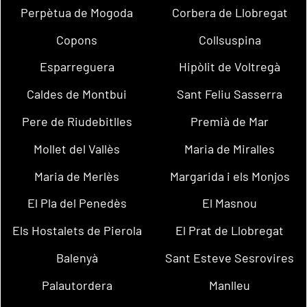
Perpètua de Mogoda
Corbera de Llobregat
Copons
Collsuspina
Esparreguera
Hipòlit de Voltregà
Caldes de Montbui
Sant Feliu Sasserra
Pere de Riudebitlles
Premià de Mar
Mollet del Vallès
Maria de Miralles
Maria de Merlès
Margarida i els Monjos
El Pla del Penedès
El Masnou
Els Hostalets de Pierola
El Prat de Llobregat
Balenyà
Sant Esteve Sesrovires
Palautordera
Manlleu