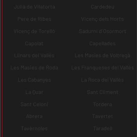
Julià de Vilatorta
Cardedeu
Pere de Ribes
Vicenç dels Horts
Vicenç de Torelló
Sadurní d´Osormort
Capolat
Capellades
Llinars del Vallès
Les Masíes de Voltregà
Les Masies de Roda
Les Franqueses del Vallès
Les Cabanyes
La Roca del Vallès
La Quar
Sant Climent
Sant Celoni
Tordera
Abrera
Tavertet
Tavèrnoles
Taradell