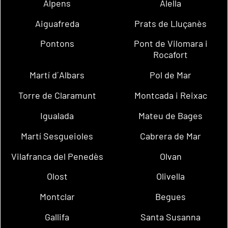
Alpens
Alella
Aiguafreda
Prats de Lluçanès
Pontons
Pont de Vilomara i
Rocafort
Martí d´Albars
Pol de Mar
Torre de Claramunt
Montcada i Reixac
Igualada
Mateu de Bages
Martí Sesgueioles
Cabrera de Mar
Vilafranca del Penedès
Olvan
Olost
Olivella
Montclar
Begues
Gallifa
Santa Susanna