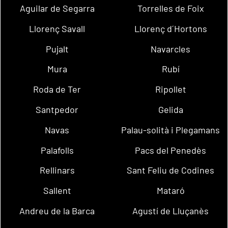
Aguilar de Segarra
Torrelles de Foix
Llorenç Savall
Llorenç d´Hortons
Pujalt
Navarcles
Mura
Rubí
Roda de Ter
Ripollet
Santpedor
Gelida
Navas
Palau-solità i Plegamans
Palafolls
Pacs del Penedès
Rellinars
Sant Feliu de Codines
Sallent
Mataró
Andreu de la Barca
Agustí de Lluçanès