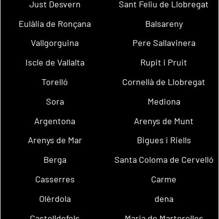
Just Desvern
Sant Feliu de Llobregat
Eulàlia de Ronçana
Balsareny
Vallgorguina
Pere Sallavinera
Iscle de Vallalta
Rupit i Pruit
Torelló
Cornellà de Llobregat
Sora
Mediona
Argentona
Arenys de Munt
Arenys de Mar
Bigues i Riells
Berga
Santa Coloma de Cervelló
Casserres
Carme
Olèrdola
dena
Castelldefels
Maria de Martorelles