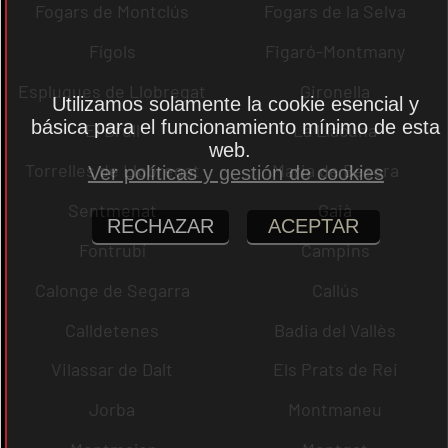
Fogars de Montclús
Fogars de la Selva
Fígols
Figaró-Montmany
Esplugues de Llobregat
Gironella
Utilizamos solamente la cookie esencial y
básica para el funcionamiento mínimo de esta
El Brull
La Llacuna
web.
Torrelles de Llobregat
Maria de Besora
Ver políticas y gestión de cookies
Sentmenat
Gaià
RECHAZAR
ACEPTAR
Fontrubí
Campins
Calonge de Segarra
Callús
Calldetenes
Badia del Vallès
Vilassar de Dalt
Els Prats de Rei
Jorba
Montmaneu