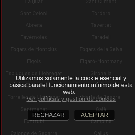
La Quar
Sant Climent
Sant Celoni
Tordera
Abrera
Tavertet
Tavèrnoles
Taradell
Fogars de Montclús
Fogars de la Selva
Fígols
Figaró-Montmany
Esplugues de Llobregat
Gironella
Utilizamos solamente la cookie esencial y
El Brull
La Llacuna
básica para el funcionamiento mínimo de esta
web.
Torrelles de Llobregat
Maria de Besora
Ver políticas y gestión de cookies
Sentmenat
Gaià
RECHAZAR
ACEPTAR
Fontrubí
Campins
Calonge de Segarra
Callús