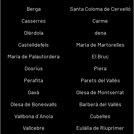
Berga
Santa Coloma de Cervelló
Casserres
Carme
Olèrdola
dena
Castelldefels
Maria de Martorelles
Maria de Palautordera
El Bruc
Dosrius
Piera
Perafita
Parets del Vallès
Gavà
Olesa de Montserrat
Olesa de Bonesvalls
Barberà del Vallès
Vallbona d´Anoia
Cubelles
Vallcebre
Eulàlia de Riuprimer