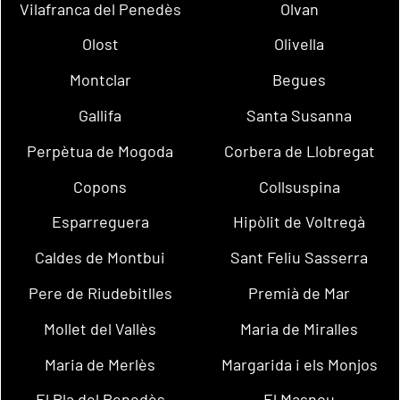
Vilafranca del Penedès
Olvan
Olost
Olivella
Montclar
Begues
Gallifa
Santa Susanna
Perpètua de Mogoda
Corbera de Llobregat
Copons
Collsuspina
Esparreguera
Hipòlit de Voltregà
Caldes de Montbui
Sant Feliu Sasserra
Pere de Riudebitlles
Premià de Mar
Mollet del Vallès
Maria de Miralles
Maria de Merlès
Margarida i els Monjos
El Pla del Penedès
El Masnou