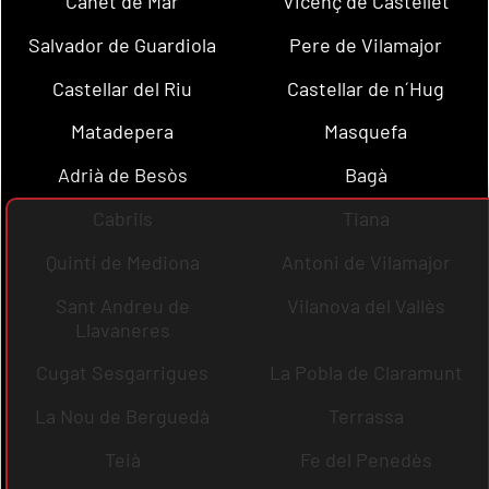
Canet de Mar
Vicenç de Castellet
Salvador de Guardiola
Pere de Vilamajor
Castellar del Riu
Castellar de n´Hug
Matadepera
Masquefa
Adrià de Besòs
Bagà
Cabrils
Tiana
Quintí de Mediona
Antoni de Vilamajor
Sant Andreu de
Vilanova del Vallès
Llavaneres
Cugat Sesgarrigues
La Pobla de Claramunt
La Nou de Berguedà
Terrassa
Teià
Fe del Penedès