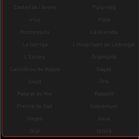
Castell de l´Areny
Puig-reig
rrius
Malla
Montesquiu
La Granada
La Garriga
L´Hospitalet de Llobregat
L´Estany
Argençola
Castellnou de Bages
Sagàs
Lluçà
Orís
Malgrat de Mar
Rajadell
Premià de Dalt
Sobremunt
Sitges
Seva
Orpí
Oristà