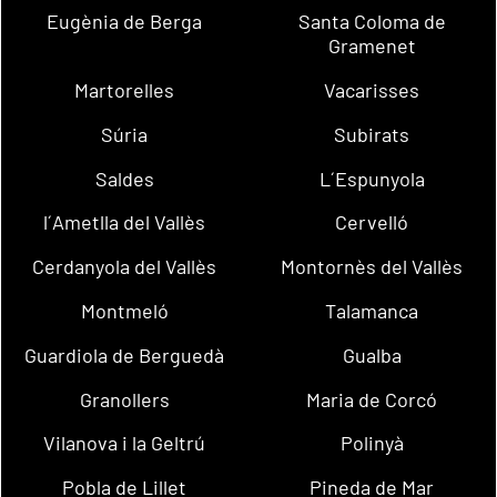
Eugènia de Berga
Santa Coloma de
Gramenet
Martorelles
Vacarisses
Súria
Subirats
Saldes
L´Espunyola
l´Ametlla del Vallès
Cervelló
Cerdanyola del Vallès
Montornès del Vallès
Montmeló
Talamanca
Guardiola de Berguedà
Gualba
Granollers
Maria de Corcó
Vilanova i la Geltrú
Polinyà
Pobla de Lillet
Pineda de Mar