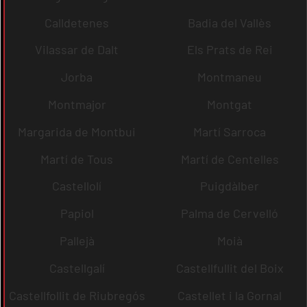
Calldetenes
Badia del Vallès
Vilassar de Dalt
Els Prats de Rei
Jorba
Montmaneu
Montmajor
Montgat
Margarida de Montbui
Martí Sarroca
Martí de Tous
Martí de Centelles
Castellolí
Puigdàlber
Papiol
Palma de Cervelló
Pallejà
Moià
Castellgalí
Castellfullit del Boix
Castellfollit de Riubregós
Castellet i la Gornal