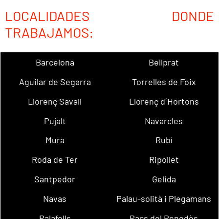
LOCALIDADES DONDE
TRABAJAMOS:
Barcelona
Bellprat
Aguilar de Segarra
Torrelles de Foix
Llorenç Savall
Llorenç d´Hortons
Pujalt
Navarcles
Mura
Rubí
Roda de Ter
Ripollet
Santpedor
Gelida
Navas
Palau-solità i Plegamans
Palafolls
Pacs del Penedès