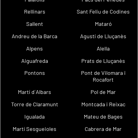
Rellinars
Sant Feliu de Codines
Sallent
Mataró
Andreu de la Barca
Agustí de Lluçanès
Alpens
Alella
Aiguafreda
Prats de Lluçanès
Pontons
Pont de Vilomara i
Rocafort
Martí d´Albars
Pol de Mar
Torre de Claramunt
Montcada i Reixac
Igualada
Mateu de Bages
Martí Sesgueioles
Cabrera de Mar