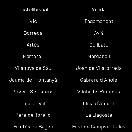
Castellbisbal
Vilada
Vic
Tagamanent
Borredà
Avià
Artés
Collbató
Martorell
Marganell
Vilanova de Sau
Joan de Vilatorrada
Jaume de Frontanyà
Cabrera d´Anoia
Viver i Serrateix
Vilobí del Penedès
Lliçà de Vall
Lliçà d´Amunt
Pere de Torelló
La Llagosta
Fruitós de Bages
Fost de Campsentelles