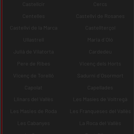
Castellcir
Cercs
Centelles
Castellví de Rosanes
Castellví de la Marca
Castellterçol
Ullastrell
Maria d´Oló
Julià de Vilatorta
Cardedeu
Pere de Ribes
Vicenç dels Horts
Vicenç de Torelló
Sadurní d´Osormort
Capolat
Capellades
Llinars del Vallès
Les Masíes de Voltregà
Les Masies de Roda
Les Franqueses del Vallès
Les Cabanyes
La Roca del Vallès