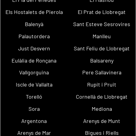
Els Hostalets de Pierola
El Prat de Llobregat
Balenyà
Sant Esteve Sesrovires
Palautordera
Manlleu
Just Desvern
Sant Feliu de Llobregat
Eulàlia de Ronçana
Balsareny
Vallgorguina
Pere Sallavinera
Iscle de Vallalta
Rupit i Pruit
Torelló
Cornellà de Llobregat
Sora
Mediona
Argentona
Arenys de Munt
Arenys de Mar
Bigues i Riells