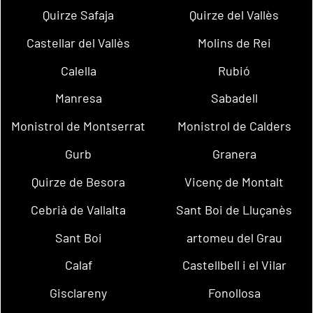
Quirze Safaja
Quirze del Vallès
Castellar del Vallès
Molins de Rei
Calella
Rubió
Manresa
Sabadell
Monistrol de Montserrat
Monistrol de Calders
Gurb
Granera
Quirze de Besora
Vicenç de Montalt
Cebrià de Vallalta
Sant Boi de Lluçanès
Sant Boi
artomeu del Grau
Calaf
Castellbell i el Vilar
Gisclareny
Fonollosa