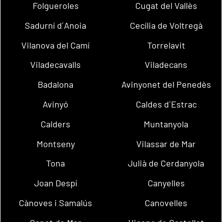
Folgueroles
Cugat del Vallès
Sadurní d´Anoia
Cecília de Voltregà
Vilanova del Camí
Torrelavit
Viladecavalls
Viladecans
Badalona
Avinyonet del Penedès
Avinyó
Caldes d´Estrac
Calders
Muntanyola
Montseny
Vilassar de Mar
Tona
Julià de Cerdanyola
Joan Despí
Canyelles
Cànoves i Samalús
Canovelles