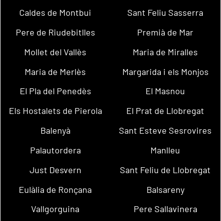
Caldes de Montbui
Sant Feliu Sasserra
Pere de Riudebitlles
Premià de Mar
Mollet del Vallès
Maria de Miralles
Maria de Merlès
Margarida i els Monjos
El Pla del Penedès
El Masnou
Els Hostalets de Pierola
El Prat de Llobregat
Balenyà
Sant Esteve Sesrovires
Palautordera
Manlleu
Just Desvern
Sant Feliu de Llobregat
Eulàlia de Ronçana
Balsareny
Vallgorguina
Pere Sallavinera