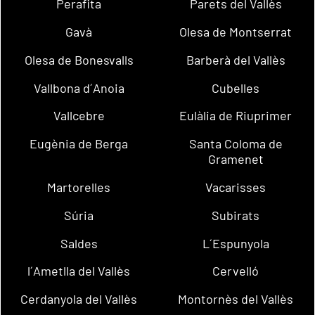
Perafita
Parets del Vallès
Gavà
Olesa de Montserrat
Olesa de Bonesvalls
Barberà del Vallès
Vallbona d´Anoia
Cubelles
Vallcebre
Eulàlia de Riuprimer
Eugènia de Berga
Santa Coloma de
Gramenet
Martorelles
Vacarisses
Súria
Subirats
Saldes
L´Espunyola
l´Ametlla del Vallès
Cervelló
Cerdanyola del Vallès
Montornès del Vallès