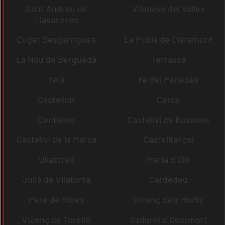
Sant Andreu de
Vilanova del Vallès
Llavaneres
Cugat Sesgarrigues
La Pobla de Claramunt
La Nou de Berguedà
Terrassa
Teià
Fe del Penedès
Castellcir
Cercs
Centelles
Castellví de Rosanes
Castellví de la Marca
Castellterçol
Ullastrell
Maria d´Oló
Julià de Vilatorta
Cardedeu
Pere de Ribes
Vicenç dels Horts
Vicenç de Torelló
Sadurní d´Osormort