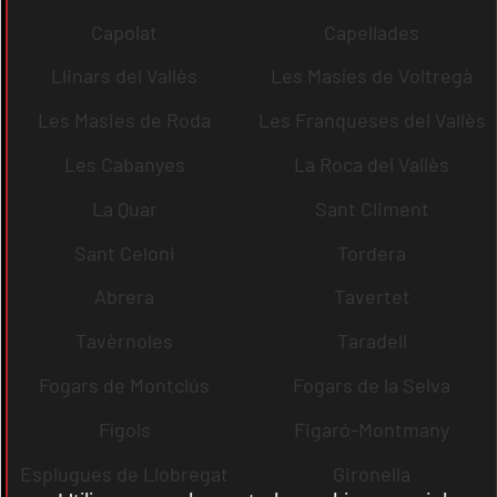
Capolat
Capellades
Llinars del Vallès
Les Masíes de Voltregà
Les Masies de Roda
Les Franqueses del Vallès
Les Cabanyes
La Roca del Vallès
La Quar
Sant Climent
Sant Celoni
Tordera
Abrera
Tavertet
Tavèrnoles
Taradell
Fogars de Montclús
Fogars de la Selva
Fígols
Figaró-Montmany
Esplugues de Llobregat
Gironella