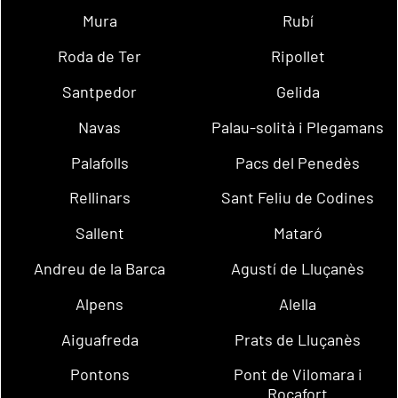
Mura
Rubí
Roda de Ter
Ripollet
Santpedor
Gelida
Navas
Palau-solità i Plegamans
Palafolls
Pacs del Penedès
Rellinars
Sant Feliu de Codines
Sallent
Mataró
Andreu de la Barca
Agustí de Lluçanès
Alpens
Alella
Aiguafreda
Prats de Lluçanès
Pontons
Pont de Vilomara i
Rocafort