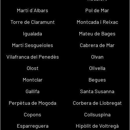
Martí d´Albars
Pol de Mar
Torre de Claramunt
Montcada i Reixac
Igualada
Mateu de Bages
Martí Sesgueioles
Cabrera de Mar
Vilafranca del Penedès
Olvan
Olost
Olivella
Montclar
Begues
Gallifa
Santa Susanna
Perpètua de Mogoda
Corbera de Llobregat
Copons
Collsuspina
Esparreguera
Hipòlit de Voltregà