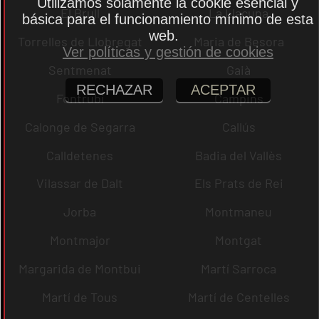
Utilizamos solamente la cookie esencial y
El Brull
La Llacuna
básica para el funcionamiento mínimo de esta
web.
Torrelles de Llobregat
Maria de Besora
Ver políticas y gestión de cookies
Sentmenat
Gaià
RECHAZAR
ACEPTAR
Fontrubí
Campins
Calonge de Segarra
Callús
Calldetenes
Badia del Vallès
Vilassar de Dalt
Els Prats de Rei
Jorba
Montmaneu
Montmajor
Montgat
Margarida de Montbui
Martí Sarroca
Martí de Tous
Martí de Centelles