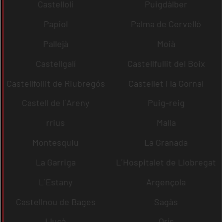
Castellolí
Puigdàlber
Papiol
Palma de Cervelló
Pallejà
Moià
Castellgalí
Castellfullit del Boix
Castellfollit de Riubregós
Castellet i la Gornal
Castell de l´Areny
Puig-reig
rrius
Malla
Montesquiu
La Granada
La Garriga
L´Hospitalet de Llobregat
L´Estany
Argençola
Castellnou de Bages
Sagàs
Lluçà
Orís