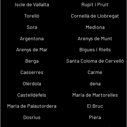
Iscle de Vallalta
Rupit i Pruit
Torelló
Cornellà de Llobregat
Sora
Mediona
Argentona
Arenys de Munt
Arenys de Mar
Bigues i Riells
Berga
Santa Coloma de Cervelló
Casserres
Carme
Olèrdola
dena
Castelldefels
Maria de Martorelles
Maria de Palautordera
El Bruc
Dosrius
Piera