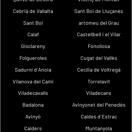
Cebrià de Vallalta
Sant Boi de Lluçanès
Sant Boi
artomeu del Grau
Calaf
Castellbell i el Vilar
Gisclareny
Fonollosa
Folgueroles
Cugat del Vallès
Sadurní d´Anoia
Cecília de Voltregà
Vilanova del Camí
Torrelavit
Viladecavalls
Viladecans
Badalona
Avinyonet del Penedès
Avinyó
Caldes d´Estrac
Calders
Muntanyola