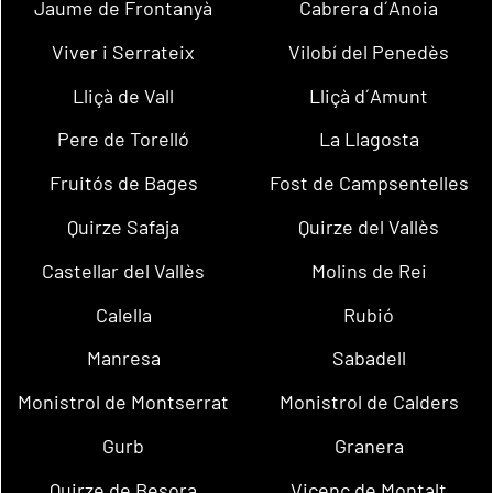
Jaume de Frontanyà
Cabrera d´Anoia
Viver i Serrateix
Vilobí del Penedès
Lliçà de Vall
Lliçà d´Amunt
Pere de Torelló
La Llagosta
Fruitós de Bages
Fost de Campsentelles
Quirze Safaja
Quirze del Vallès
Castellar del Vallès
Molins de Rei
Calella
Rubió
Manresa
Sabadell
Monistrol de Montserrat
Monistrol de Calders
Gurb
Granera
Quirze de Besora
Vicenç de Montalt