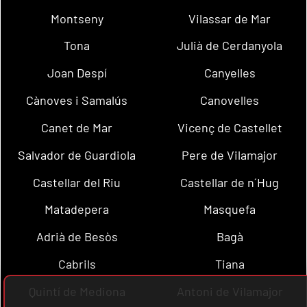
Montseny
Vilassar de Mar
Tona
Julià de Cerdanyola
Joan Despí
Canyelles
Cànoves i Samalús
Canovelles
Canet de Mar
Vicenç de Castellet
Salvador de Guardiola
Pere de Vilamajor
Castellar del Riu
Castellar de n´Hug
Matadepera
Masquefa
Adrià de Besòs
Bagà
Cabrils
Tiana
Quintí de Mediona
Antoni de Vilamajor