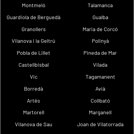
Montmeló
Talamanca
Guardiola de Berguedà
Gualba
Granollers
Maria de Corcó
Vilanova i la Geltrú
Polinyà
Pobla de Lillet
Pineda de Mar
Castellbisbal
Vilada
Vic
Tagamanent
Borredà
Avià
Artés
Collbató
Martorell
Marganell
Vilanova de Sau
Joan de Vilatorrada