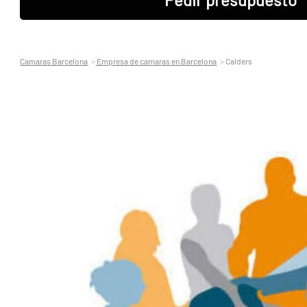
Camaras Barcelona
Empresa de camaras en Barcelona
Calders