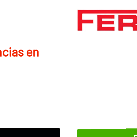
ncias en
E