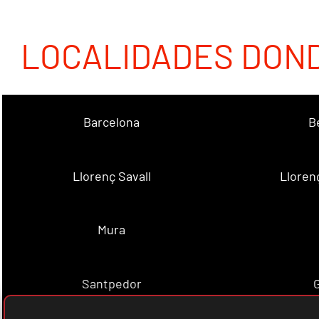
LOCALIDADES DON
Barcelona
B
Llorenç Savall
Lloren
Mura
Santpedor