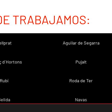
DE TRABAJAMOS:
ellprat
Aguilar de Segarra
ç d´Hortons
Pujalt
Rubí
Roda de Ter
Gelida
Navas