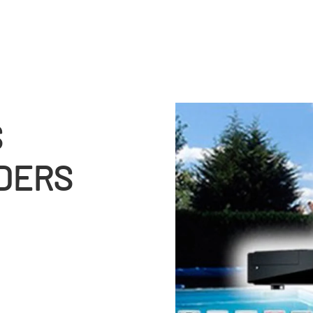
S
LDERS