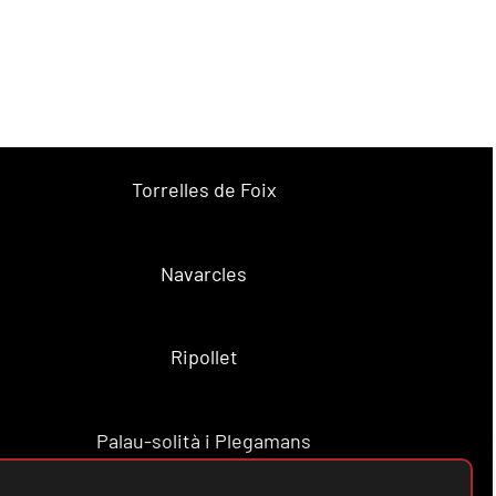
Torrelles de Foix
Navarcles
Ripollet
Palau-solità i Plegamans