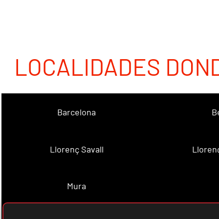
LOCALIDADES DON
Barcelona
B
Llorenç Savall
Lloren
Mura