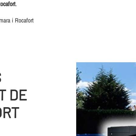
ocafort
.
mara i Rocafort
S
T DE
ORT