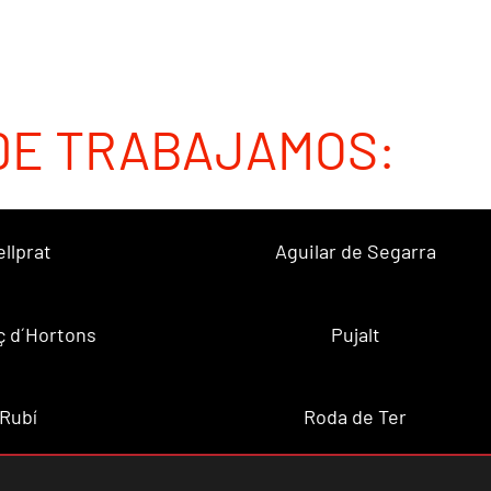
DE TRABAJAMOS:
ellprat
Aguilar de Segarra
ç d´Hortons
Pujalt
Rubí
Roda de Ter