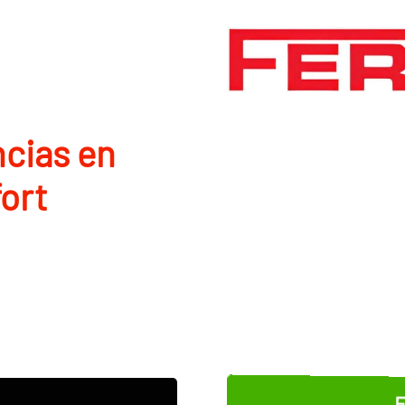
ncias en
fort
E