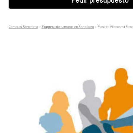
Camaras Barcelona
Empresa de camaras en Barcelona
Pont de Vilomara i Roca