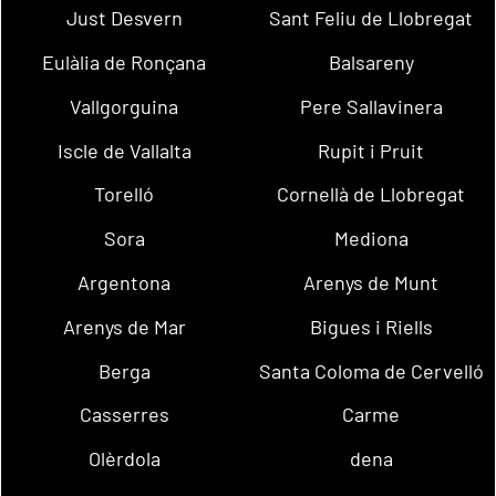
Just Desvern
Sant Feliu de Llobregat
Eulàlia de Ronçana
Balsareny
Vallgorguina
Pere Sallavinera
Iscle de Vallalta
Rupit i Pruit
Torelló
Cornellà de Llobregat
Sora
Mediona
Argentona
Arenys de Munt
Arenys de Mar
Bigues i Riells
Berga
Santa Coloma de Cervelló
Casserres
Carme
Olèrdola
dena