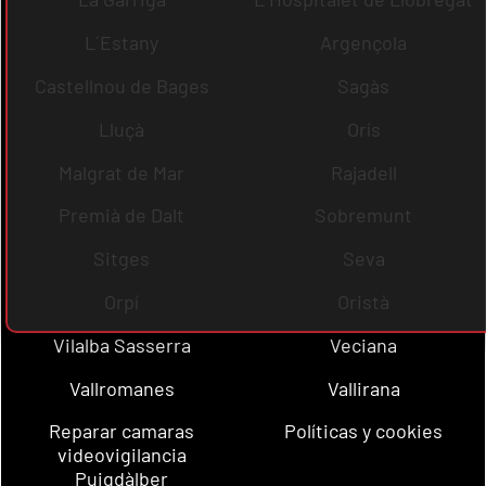
L´Estany
Argençola
Castellnou de Bages
Sagàs
Lluçà
Orís
Malgrat de Mar
Rajadell
Premià de Dalt
Sobremunt
Sitges
Seva
Orpí
Oristà
Vilalba Sasserra
Veciana
Vallromanes
Vallirana
Reparar camaras
Políticas y cookies
videovigilancia
Puigdàlber