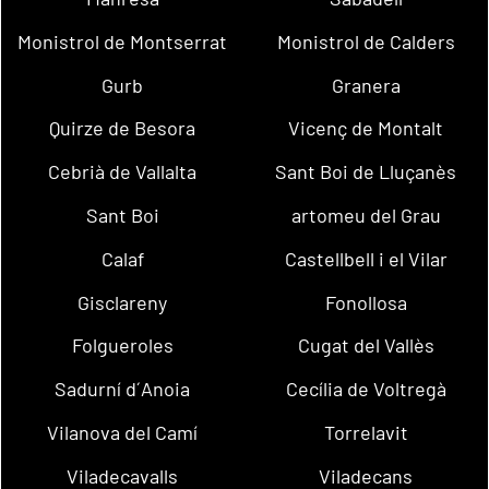
Monistrol de Montserrat
Monistrol de Calders
Gurb
Granera
Quirze de Besora
Vicenç de Montalt
Cebrià de Vallalta
Sant Boi de Lluçanès
Sant Boi
artomeu del Grau
Calaf
Castellbell i el Vilar
Gisclareny
Fonollosa
Folgueroles
Cugat del Vallès
Sadurní d´Anoia
Cecília de Voltregà
Vilanova del Camí
Torrelavit
Viladecavalls
Viladecans