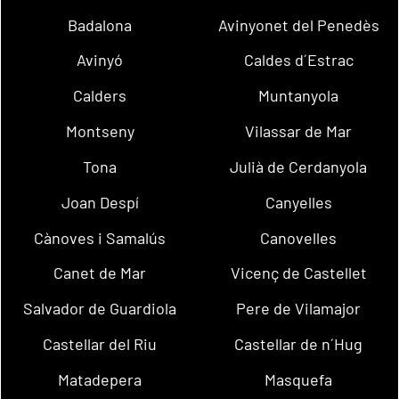
Badalona
Avinyonet del Penedès
Avinyó
Caldes d´Estrac
Calders
Muntanyola
Montseny
Vilassar de Mar
Tona
Julià de Cerdanyola
Joan Despí
Canyelles
Cànoves i Samalús
Canovelles
Canet de Mar
Vicenç de Castellet
Salvador de Guardiola
Pere de Vilamajor
Castellar del Riu
Castellar de n´Hug
Matadepera
Masquefa