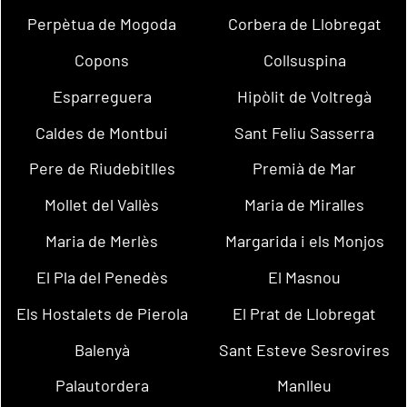
Perpètua de Mogoda
Corbera de Llobregat
Copons
Collsuspina
Esparreguera
Hipòlit de Voltregà
Caldes de Montbui
Sant Feliu Sasserra
Pere de Riudebitlles
Premià de Mar
Mollet del Vallès
Maria de Miralles
Maria de Merlès
Margarida i els Monjos
El Pla del Penedès
El Masnou
Els Hostalets de Pierola
El Prat de Llobregat
Balenyà
Sant Esteve Sesrovires
Palautordera
Manlleu