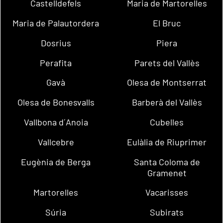
Castelldefels
Maria de Martorelles
Maria de Palautordera
El Bruc
Dosrius
Piera
Perafita
Parets del Vallès
Gavà
Olesa de Montserrat
Olesa de Bonesvalls
Barberà del Vallès
Vallbona d´Anoia
Cubelles
Vallcebre
Eulàlia de Riuprimer
Eugènia de Berga
Santa Coloma de
Gramenet
Martorelles
Vacarisses
Súria
Subirats