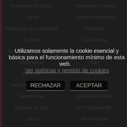
Fogars de Montclús
Fogars de la Selva
Fígols
Figaró-Montmany
Esplugues de Llobregat
Gironella
El Brull
La Llacuna
Torrelles de Llobregat
Maria de Besora
Utilizamos solamente la cookie esencial y
básica para el funcionamiento mínimo de esta
Sentmenat
Gaià
web.
Ver políticas y gestión de cookies
Fontrubí
Campins
Calonge de Segarra
Callús
RECHAZAR
ACEPTAR
Calldetenes
Badia del Vallès
Vilassar de Dalt
Els Prats de Rei
Jorba
Montmaneu