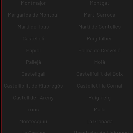
Montmajor
Montgat
Margarida de Montbui
Martí Sarroca
Martí de Tous
Martí de Centelles
Castellolí
Puigdàlber
Papiol
Palma de Cervelló
Pallejà
Moià
Castellgalí
Castellfullit del Boix
Castellfollit de Riubregós
Castellet i la Gornal
Castell de l´Areny
Puig-reig
rrius
Malla
Montesquiu
La Granada
La Garriga
L´Hospitalet de Llobregat