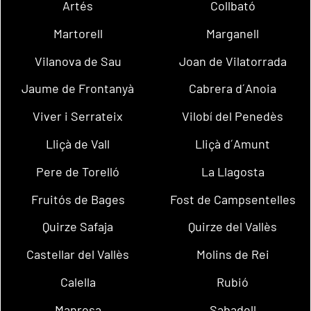
Artés
Collbató
Martorell
Marganell
Vilanova de Sau
Joan de Vilatorrada
Jaume de Frontanyà
Cabrera d´Anoia
Viver i Serrateix
Vilobí del Penedès
Lliçà de Vall
Lliçà d´Amunt
Pere de Torelló
La Llagosta
Fruitós de Bages
Fost de Campsentelles
Quirze Safaja
Quirze del Vallès
Castellar del Vallès
Molins de Rei
Calella
Rubió
Manresa
Sabadell