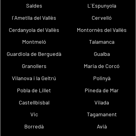
Saldes
L´Espunyola
l´Ametlla del Vallès
Cervelló
Cerdanyola del Vallès
Montornès del Vallès
Montmeló
Talamanca
Guardiola de Berguedà
Gualba
Granollers
Maria de Corcó
Vilanova i la Geltrú
Polinyà
Pobla de Lillet
Pineda de Mar
Castellbisbal
Vilada
Vic
Tagamanent
Borredà
Avià