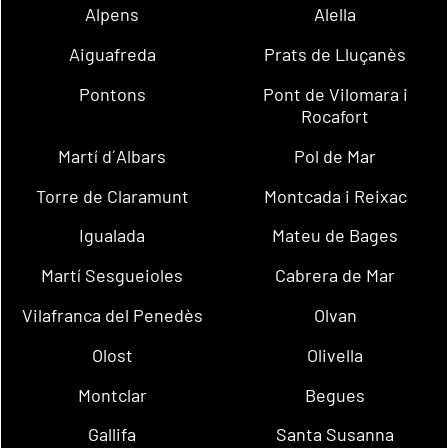
Alpens
Alella
Aiguafreda
Prats de Lluçanès
Pontons
Pont de Vilomara i
Rocafort
Martí d´Albars
Pol de Mar
Torre de Claramunt
Montcada i Reixac
Igualada
Mateu de Bages
Martí Sesgueioles
Cabrera de Mar
Vilafranca del Penedès
Olvan
Olost
Olivella
Montclar
Begues
Gallifa
Santa Susanna