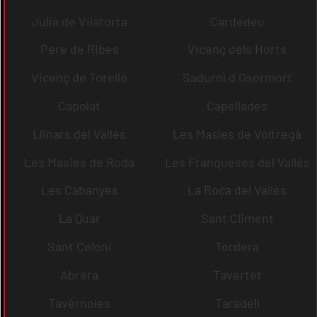
Julià de Vilatorta
Cardedeu
Pere de Ribes
Vicenç dels Horts
Vicenç de Torelló
Sadurní d´Osormort
Capolat
Capellades
Llinars del Vallès
Les Masíes de Voltregà
Les Masies de Roda
Les Franqueses del Vallès
Les Cabanyes
La Roca del Vallès
La Quar
Sant Climent
Sant Celoni
Tordera
Abrera
Tavertet
Tavèrnoles
Taradell