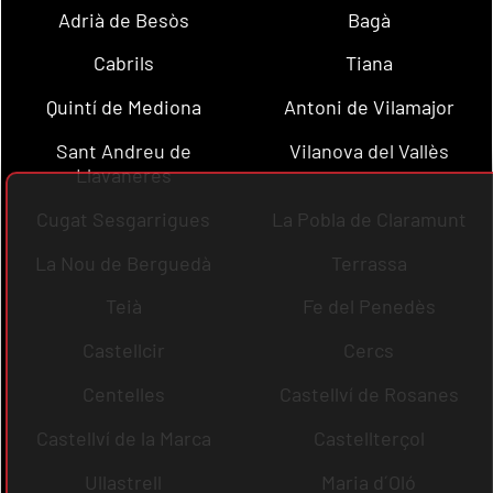
Adrià de Besòs
Bagà
Cabrils
Tiana
Quintí de Mediona
Antoni de Vilamajor
Sant Andreu de
Vilanova del Vallès
Llavaneres
Cugat Sesgarrigues
La Pobla de Claramunt
La Nou de Berguedà
Terrassa
Teià
Fe del Penedès
Castellcir
Cercs
Centelles
Castellví de Rosanes
Castellví de la Marca
Castellterçol
Ullastrell
Maria d´Oló