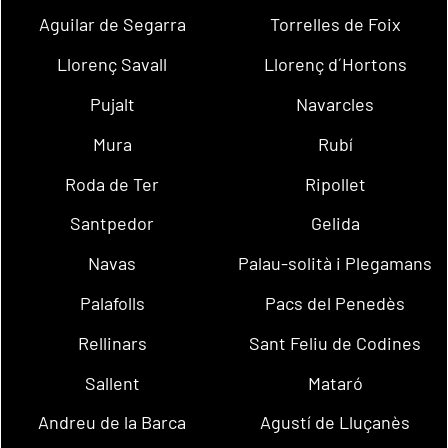
Aguilar de Segarra
Torrelles de Foix
Llorenç Savall
Llorenç d´Hortons
Pujalt
Navarcles
Mura
Rubí
Roda de Ter
Ripollet
Santpedor
Gelida
Navas
Palau-solità i Plegamans
Palafolls
Pacs del Penedès
Rellinars
Sant Feliu de Codines
Sallent
Mataró
Andreu de la Barca
Agustí de Lluçanès