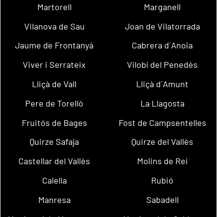
Martorell
Marganell
Vilanova de Sau
Joan de Vilatorrada
Jaume de Frontanyà
Cabrera d´Anoia
Viver i Serrateix
Vilobí del Penedès
Lliçà de Vall
Lliçà d´Amunt
Pere de Torelló
La Llagosta
Fruitós de Bages
Fost de Campsentelles
Quirze Safaja
Quirze del Vallès
Castellar del Vallès
Molins de Rei
Calella
Rubió
Manresa
Sabadell