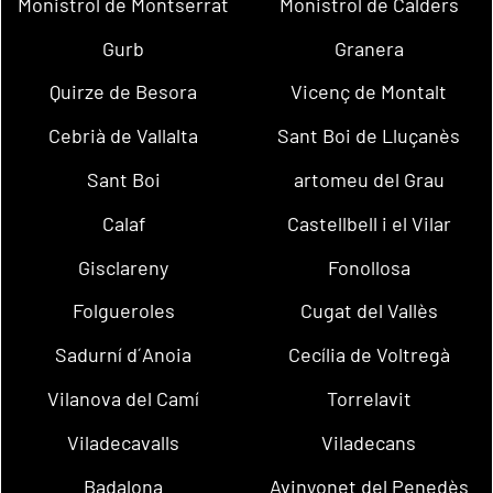
Monistrol de Montserrat
Monistrol de Calders
Gurb
Granera
Quirze de Besora
Vicenç de Montalt
Cebrià de Vallalta
Sant Boi de Lluçanès
Sant Boi
artomeu del Grau
Calaf
Castellbell i el Vilar
Gisclareny
Fonollosa
Folgueroles
Cugat del Vallès
Sadurní d´Anoia
Cecília de Voltregà
Vilanova del Camí
Torrelavit
Viladecavalls
Viladecans
Badalona
Avinyonet del Penedès