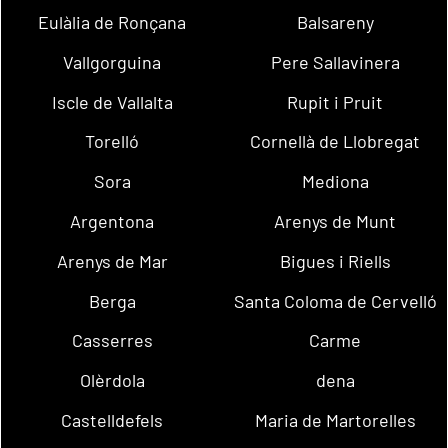
Eulàlia de Ronçana
Balsareny
Vallgorguina
Pere Sallavinera
Iscle de Vallalta
Rupit i Pruit
Torelló
Cornellà de Llobregat
Sora
Mediona
Argentona
Arenys de Munt
Arenys de Mar
Bigues i Riells
Berga
Santa Coloma de Cervelló
Casserres
Carme
Olèrdola
dena
Castelldefels
Maria de Martorelles