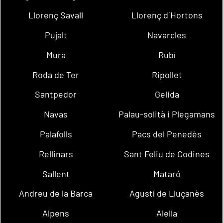
Llorenç Savall
Llorenç d´Hortons
Pujalt
Navarcles
Mura
Rubí
Roda de Ter
Ripollet
Santpedor
Gelida
Navas
Palau-solità i Plegamans
Palafolls
Pacs del Penedès
Rellinars
Sant Feliu de Codines
Sallent
Mataró
Andreu de la Barca
Agustí de Lluçanès
Alpens
Alella