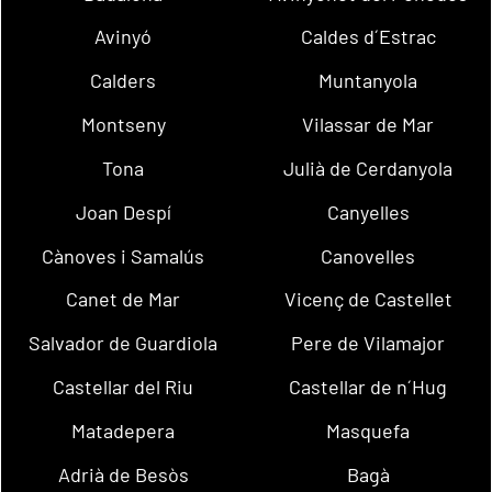
Avinyó
Caldes d´Estrac
Calders
Muntanyola
Montseny
Vilassar de Mar
Tona
Julià de Cerdanyola
Joan Despí
Canyelles
Cànoves i Samalús
Canovelles
Canet de Mar
Vicenç de Castellet
Salvador de Guardiola
Pere de Vilamajor
Castellar del Riu
Castellar de n´Hug
Matadepera
Masquefa
Adrià de Besòs
Bagà