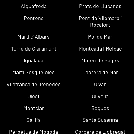
Aiguafreda
Prats de Lluçanès
Pontons
Pont de Vilomara i
Rocafort
Martí d´Albars
Pol de Mar
Torre de Claramunt
Montcada i Reixac
Igualada
Mateu de Bages
Martí Sesgueioles
Cabrera de Mar
Vilafranca del Penedès
Olvan
Olost
Olivella
Montclar
Begues
Gallifa
Santa Susanna
Perpètua de Mogoda
Corbera de Llobregat