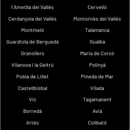
l´Ametlla del Vallès
Cervelló
Cerdanyola del Vallès
Montornès del Vallès
Montmeló
Talamanca
Guardiola de Berguedà
Gualba
Granollers
Maria de Corcó
Vilanova i la Geltrú
Polinyà
Pobla de Lillet
Pineda de Mar
Castellbisbal
Vilada
Vic
Tagamanent
Borredà
Avià
Artés
Collbató