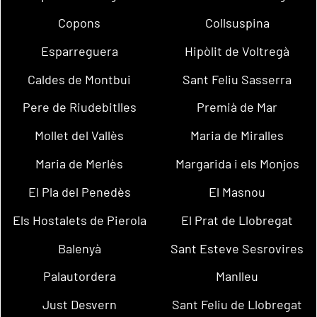
Copons
Collsuspina
Esparreguera
Hipòlit de Voltregà
Caldes de Montbui
Sant Feliu Sasserra
Pere de Riudebitlles
Premià de Mar
Mollet del Vallès
Maria de Miralles
Maria de Merlès
Margarida i els Monjos
El Pla del Penedès
El Masnou
Els Hostalets de Pierola
El Prat de Llobregat
Balenyà
Sant Esteve Sesrovires
Palautordera
Manlleu
Just Desvern
Sant Feliu de Llobregat