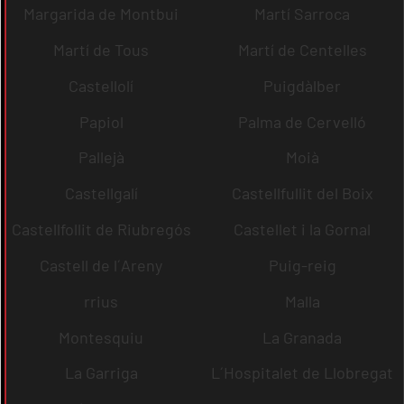
Margarida de Montbui
Martí Sarroca
Martí de Tous
Martí de Centelles
Castellolí
Puigdàlber
Papiol
Palma de Cervelló
Pallejà
Moià
Castellgalí
Castellfullit del Boix
Castellfollit de Riubregós
Castellet i la Gornal
Castell de l´Areny
Puig-reig
rrius
Malla
Montesquiu
La Granada
La Garriga
L´Hospitalet de Llobregat