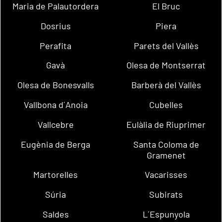
Maria de Palautordera
El Bruc
Dosrius
Piera
Perafita
Parets del Vallès
Gavà
Olesa de Montserrat
Olesa de Bonesvalls
Barberà del Vallès
Vallbona d´Anoia
Cubelles
Vallcebre
Eulàlia de Riuprimer
Eugènia de Berga
Santa Coloma de
Gramenet
Martorelles
Vacarisses
Súria
Subirats
Saldes
L´Espunyola