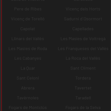
Pere de Ribes
Vicenç dels Horts
Vicenç de Torelló
Sadurní d´Osormort
Capolat
Capellades
Llinars del Vallès
Les Masíes de Voltregà
Les Masies de Roda
Les Franqueses del Vallès
Les Cabanyes
La Roca del Vallès
La Quar
Sant Climent
Sant Celoni
Tordera
Abrera
Tavertet
Tavèrnoles
Taradell
Fogars de Montclús
Fogars de la Selva