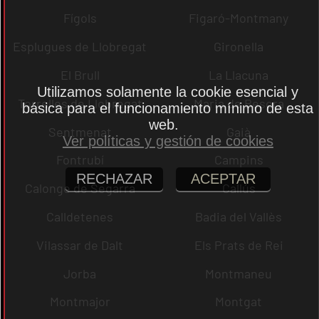
Fígols
Figaró-Montmany
Esplugues de Llobregat
Gironella
El Brull
La Llacuna
Utilizamos solamente la cookie esencial y
Torrelles de Llobregat
Maria de Besora
básica para el funcionamiento mínimo de esta
web.
Sentmenat
Gaià
Ver políticas y gestión de cookies
Fontrubí
Campins
RECHAZAR
ACEPTAR
Calonge de Segarra
Callús
Calldetenes
Badia del Vallès
Vilassar de Dalt
Els Prats de Rei
Jorba
Montmaneu
Montmajor
Montgat