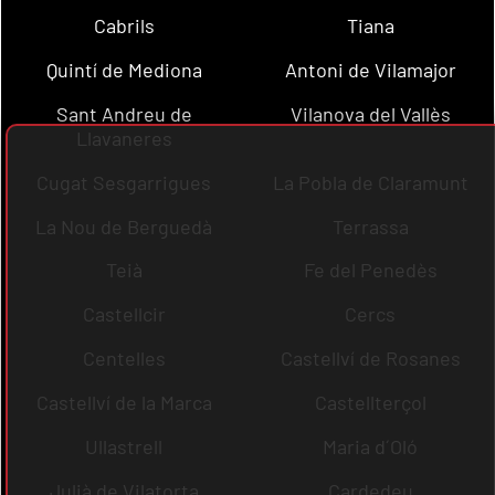
Cabrils
Tiana
Quintí de Mediona
Antoni de Vilamajor
Sant Andreu de
Vilanova del Vallès
Llavaneres
Cugat Sesgarrigues
La Pobla de Claramunt
La Nou de Berguedà
Terrassa
Teià
Fe del Penedès
Castellcir
Cercs
Centelles
Castellví de Rosanes
Castellví de la Marca
Castellterçol
Ullastrell
Maria d´Oló
Julià de Vilatorta
Cardedeu