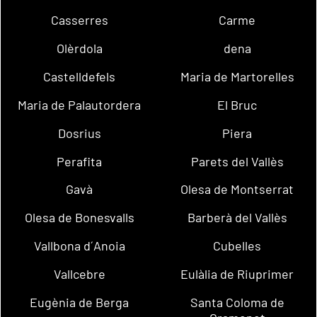
Casserres
Carme
Olèrdola
dena
Castelldefels
Maria de Martorelles
Maria de Palautordera
El Bruc
Dosrius
Piera
Perafita
Parets del Vallès
Gavà
Olesa de Montserrat
Olesa de Bonesvalls
Barberà del Vallès
Vallbona d´Anoia
Cubelles
Vallcebre
Eulàlia de Riuprimer
Eugènia de Berga
Santa Coloma de