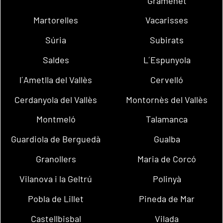
Gramenet
Martorelles
Vacarisses
Súria
Subirats
Saldes
L´Espunyola
l´Ametlla del Vallès
Cervelló
Cerdanyola del Vallès
Montornès del Vallès
Montmeló
Talamanca
Guardiola de Berguedà
Gualba
Granollers
Maria de Corcó
Vilanova i la Geltrú
Polinyà
Pobla de Lillet
Pineda de Mar
Castellbisbal
Vilada