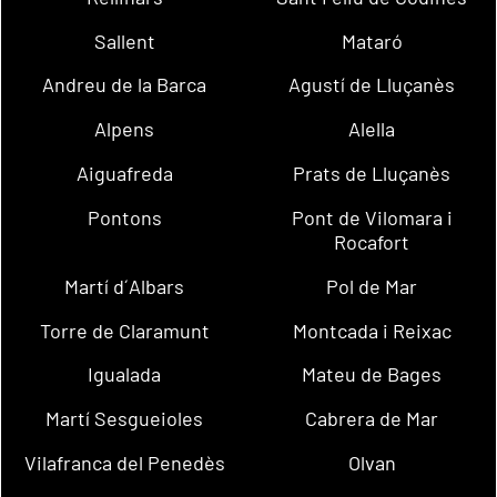
Sallent
Mataró
Andreu de la Barca
Agustí de Lluçanès
Alpens
Alella
Aiguafreda
Prats de Lluçanès
Pontons
Pont de Vilomara i
Rocafort
Martí d´Albars
Pol de Mar
Torre de Claramunt
Montcada i Reixac
Igualada
Mateu de Bages
Martí Sesgueioles
Cabrera de Mar
Vilafranca del Penedès
Olvan