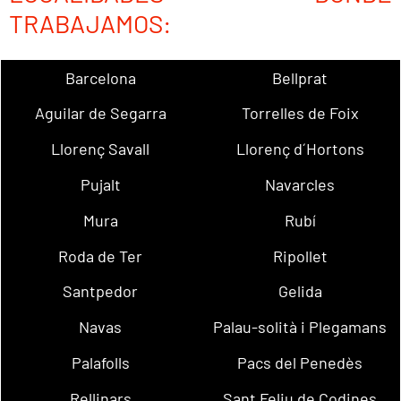
TRABAJAMOS:
Barcelona
Bellprat
Aguilar de Segarra
Torrelles de Foix
Llorenç Savall
Llorenç d´Hortons
Pujalt
Navarcles
Mura
Rubí
Roda de Ter
Ripollet
Santpedor
Gelida
Navas
Palau-solità i Plegamans
Palafolls
Pacs del Penedès
Rellinars
Sant Feliu de Codines