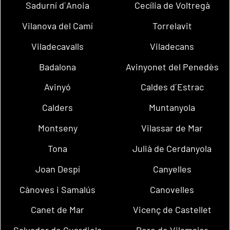
Sadurní d´Anoia
Cecília de Voltregà
Vilanova del Camí
Torrelavit
Viladecavalls
Viladecans
Badalona
Avinyonet del Penedès
Avinyó
Caldes d´Estrac
Calders
Muntanyola
Montseny
Vilassar de Mar
Tona
Julià de Cerdanyola
Joan Despí
Canyelles
Cànoves i Samalús
Canovelles
Canet de Mar
Vicenç de Castellet