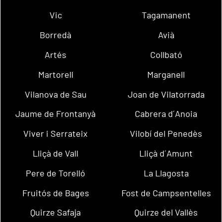
Vic
Tagamanent
Borredà
Avià
Artés
Collbató
Martorell
Marganell
Vilanova de Sau
Joan de Vilatorrada
Jaume de Frontanyà
Cabrera d´Anoia
Viver i Serrateix
Vilobí del Penedès
Lliçà de Vall
Lliçà d´Amunt
Pere de Torelló
La Llagosta
Fruitós de Bages
Fost de Campsentelles
Quirze Safaja
Quirze del Vallès