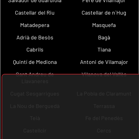
Salvador de Guardiola
Pere de Vilamajor
Castellar del Riu
Castellar de n´Hug
Matadepera
Masquefa
Adrià de Besòs
Bagà
Cabrils
Tiana
Quintí de Mediona
Antoni de Vilamajor
Sant Andreu de
Vilanova del Vallès
Llavaneres
Cugat Sesgarrigues
La Pobla de Claramunt
La Nou de Berguedà
Terrassa
Teià
Fe del Penedès
Castellcir
Cercs