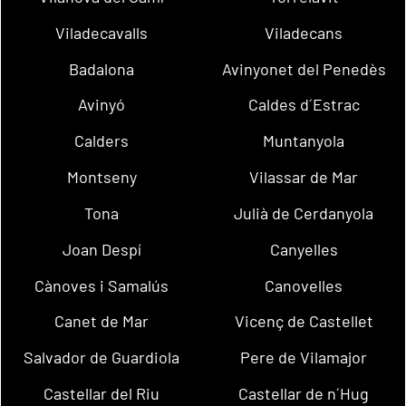
Viladecavalls
Viladecans
Badalona
Avinyonet del Penedès
Avinyó
Caldes d´Estrac
Calders
Muntanyola
Montseny
Vilassar de Mar
Tona
Julià de Cerdanyola
Joan Despí
Canyelles
Cànoves i Samalús
Canovelles
Canet de Mar
Vicenç de Castellet
Salvador de Guardiola
Pere de Vilamajor
Castellar del Riu
Castellar de n´Hug