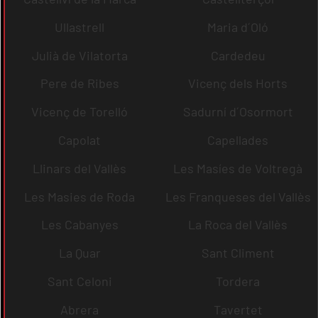
Ullastrell
Maria d´Oló
Julià de Vilatorta
Cardedeu
Pere de Ribes
Vicenç dels Horts
Vicenç de Torelló
Sadurní d´Osormort
Capolat
Capellades
Llinars del Vallès
Les Masíes de Voltregà
Les Masies de Roda
Les Franqueses del Vallès
Les Cabanyes
La Roca del Vallès
La Quar
Sant Climent
Sant Celoni
Tordera
Abrera
Tavertet