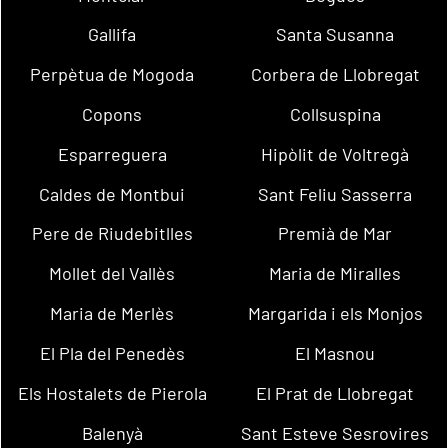
Gallifa
Santa Susanna
Perpètua de Mogoda
Corbera de Llobregat
Copons
Collsuspina
Esparreguera
Hipòlit de Voltregà
Caldes de Montbui
Sant Feliu Sasserra
Pere de Riudebitlles
Premià de Mar
Mollet del Vallès
Maria de Miralles
Maria de Merlès
Margarida i els Monjos
El Pla del Penedès
El Masnou
Els Hostalets de Pierola
El Prat de Llobregat
Balenyà
Sant Esteve Sesrovires