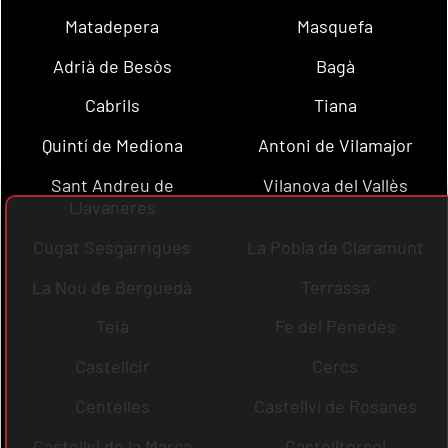
Matadepera
Masquefa
Adrià de Besòs
Bagà
Cabrils
Tiana
Quintí de Mediona
Antoni de Vilamajor
Sant Andreu de
Vilanova del Vallès
Llavaneres
Cugat Sesgarrigues
La Pobla de Claramunt
La Nou de Berguedà
Terrassa
Teià
Fe del Penedès
Castellcir
Cercs
Centelles
Castellví de Rosanes
Castellví de la Marca
Castellterçol