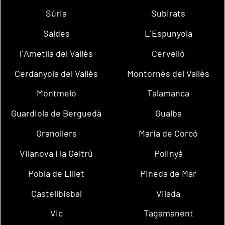
Súria
Subirats
Saldes
L´Espunyola
l´Ametlla del Vallès
Cervelló
Cerdanyola del Vallès
Montornès del Vallès
Montmeló
Talamanca
Guardiola de Berguedà
Gualba
Granollers
Maria de Corcó
Vilanova i la Geltrú
Polinyà
Pobla de Lillet
Pineda de Mar
Castellbisbal
Vilada
Vic
Tagamanent