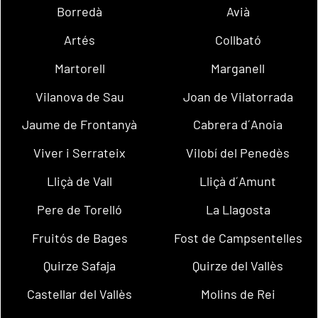
Borredà
Avià
Artés
Collbató
Martorell
Marganell
Vilanova de Sau
Joan de Vilatorrada
Jaume de Frontanyà
Cabrera d´Anoia
Viver i Serrateix
Vilobí del Penedès
Lliçà de Vall
Lliçà d´Amunt
Pere de Torelló
La Llagosta
Fruitós de Bages
Fost de Campsentelles
Quirze Safaja
Quirze del Vallès
Castellar del Vallès
Molins de Rei