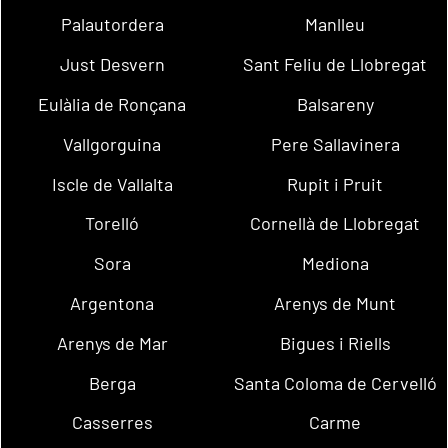
Palautordera
Manlleu
Just Desvern
Sant Feliu de Llobregat
Eulàlia de Ronçana
Balsareny
Vallgorguina
Pere Sallavinera
Iscle de Vallalta
Rupit i Pruit
Torelló
Cornellà de Llobregat
Sora
Mediona
Argentona
Arenys de Munt
Arenys de Mar
Bigues i Riells
Berga
Santa Coloma de Cervelló
Casserres
Carme