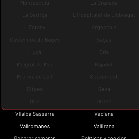
Montesquiu
La Granada
La Garriga
L´Hospitalet de Llobregat
L´Estany
Argençola
Castellnou de Bages
Sagàs
Lluçà
Orís
Malgrat de Mar
Rajadell
Premià de Dalt
Sobremunt
Sitges
Seva
Orpí
Oristà
Vilalba Sasserra
Veciana
Vallromanes
Vallirana
Reparar camaras
Políticas y cookies