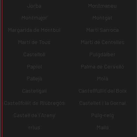
Jorba
Montmaneu
Montmajor
Montgat
Margarida de Montbui
Martí Sarroca
Martí de Tous
Martí de Centelles
Castellolí
Puigdàlber
Papiol
Palma de Cervelló
Pallejà
Moià
Castellgalí
Castellfullit del Boix
Castellfollit de Riubregós
Castellet i la Gornal
Castell de l´Areny
Puig-reig
rrius
Malla