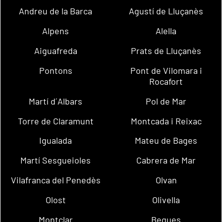
Andreu de la Barca
Agustí de Lluçanès
Alpens
Alella
Aiguafreda
Prats de Lluçanès
Pontons
Pont de Vilomara i
Rocafort
Martí d´Albars
Pol de Mar
Torre de Claramunt
Montcada i Reixac
Igualada
Mateu de Bages
Martí Sesgueioles
Cabrera de Mar
Vilafranca del Penedès
Olvan
Olost
Olivella
Montclar
Begues