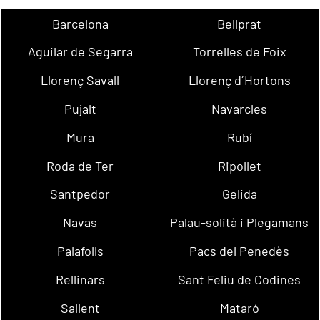
Barcelona
Bellprat
Aguilar de Segarra
Torrelles de Foix
Llorenç Savall
Llorenç d´Hortons
Pujalt
Navarcles
Mura
Rubí
Roda de Ter
Ripollet
Santpedor
Gelida
Navas
Palau-solità i Plegamans
Palafolls
Pacs del Penedès
Rellinars
Sant Feliu de Codines
Sallent
Mataró