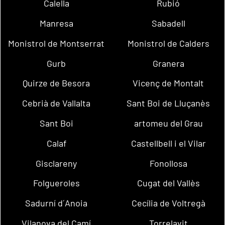
Calella
Rubió
Manresa
Sabadell
Monistrol de Montserrat
Monistrol de Calders
Gurb
Granera
Quirze de Besora
Vicenç de Montalt
Cebrià de Vallalta
Sant Boi de Lluçanès
Sant Boi
artomeu del Grau
Calaf
Castellbell i el Vilar
Gisclareny
Fonollosa
Folgueroles
Cugat del Vallès
Sadurní d´Anoia
Cecília de Voltregà
Vilanova del Camí
Torrelavit