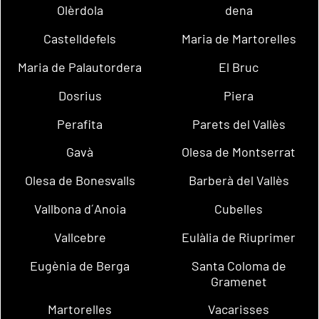
Olèrdola
dena
Castelldefels
Maria de Martorelles
Maria de Palautordera
El Bruc
Dosrius
Piera
Perafita
Parets del Vallès
Gavà
Olesa de Montserrat
Olesa de Bonesvalls
Barberà del Vallès
Vallbona d´Anoia
Cubelles
Vallcebre
Eulàlia de Riuprimer
Eugènia de Berga
Santa Coloma de
Gramenet
Martorelles
Vacarisses