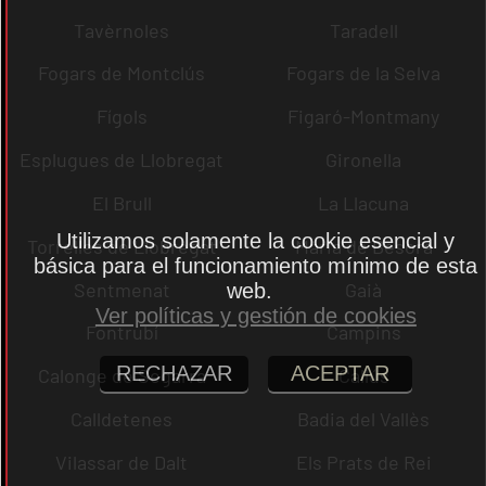
Tavèrnoles
Taradell
Fogars de Montclús
Fogars de la Selva
Fígols
Figaró-Montmany
Esplugues de Llobregat
Gironella
El Brull
La Llacuna
Utilizamos solamente la cookie esencial y
Torrelles de Llobregat
Maria de Besora
básica para el funcionamiento mínimo de esta
Sentmenat
Gaià
web.
Ver políticas y gestión de cookies
Fontrubí
Campins
RECHAZAR
ACEPTAR
Calonge de Segarra
Callús
Calldetenes
Badia del Vallès
Vilassar de Dalt
Els Prats de Rei