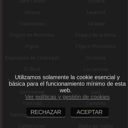
Sant Celoni
Tordera
Abrera
Tavertet
Tavèrnoles
Taradell
Fogars de Montclús
Fogars de la Selva
Fígols
Figaró-Montmany
Esplugues de Llobregat
Gironella
El Brull
La Llacuna
Utilizamos solamente la cookie esencial y
Torrelles de Llobregat
Maria de Besora
básica para el funcionamiento mínimo de esta
web.
Sentmenat
Gaià
Ver políticas y gestión de cookies
Fontrubí
Campins
RECHAZAR
ACEPTAR
Calonge de Segarra
Callús
Calldetenes
Badia del Vallès