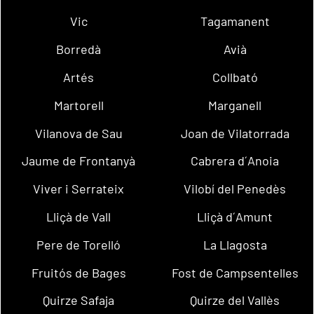
Vic
Tagamanent
Borredà
Avià
Artés
Collbató
Martorell
Marganell
Vilanova de Sau
Joan de Vilatorrada
Jaume de Frontanyà
Cabrera d´Anoia
Viver i Serrateix
Vilobí del Penedès
Lliçà de Vall
Lliçà d´Amunt
Pere de Torelló
La Llagosta
Fruitós de Bages
Fost de Campsentelles
Quirze Safaja
Quirze del Vallès