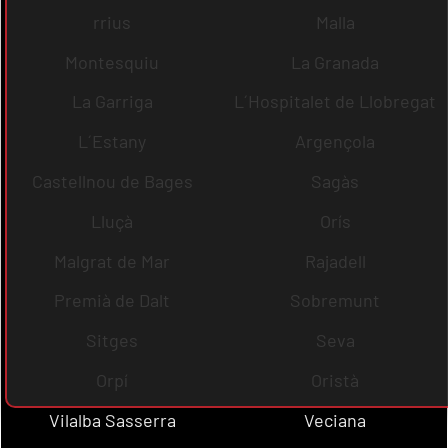
rrius
Malla
Montesquiu
La Granada
La Garriga
L´Hospitalet de Llobregat
L´Estany
Argençola
Castellnou de Bages
Sagàs
Lluçà
Orís
Malgrat de Mar
Rajadell
Premià de Dalt
Sobremunt
Sitges
Seva
Orpí
Oristà
Vilalba Sasserra
Veciana