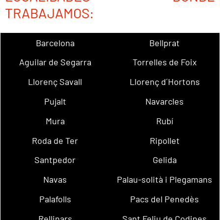
TRABAJAMOS:
Barcelona
Bellprat
Aguilar de Segarra
Torrelles de Foix
Llorenç Savall
Llorenç d´Hortons
Pujalt
Navarcles
Mura
Rubí
Roda de Ter
Ripollet
Santpedor
Gelida
Navas
Palau-solità i Plegamans
Palafolls
Pacs del Penedès
Rellinars
Sant Feliu de Codines