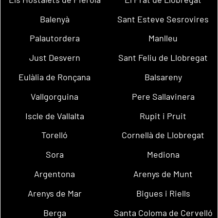
Balenyà
Sant Esteve Sesrovires
Palautordera
Manlleu
Just Desvern
Sant Feliu de Llobregat
Eulàlia de Ronçana
Balsareny
Vallgorguina
Pere Sallavinera
Iscle de Vallalta
Rupit i Pruit
Torelló
Cornellà de Llobregat
Sora
Mediona
Argentona
Arenys de Munt
Arenys de Mar
Bigues i Riells
Berga
Santa Coloma de Cervelló