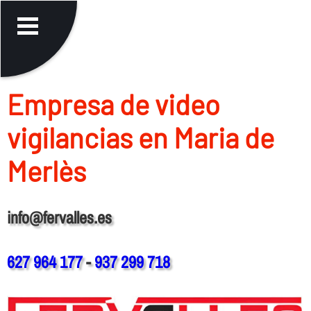
Empresa de video
vigilancias en Maria de
Merlès
info@fervalles.es
627 964 177
-
937 299 718