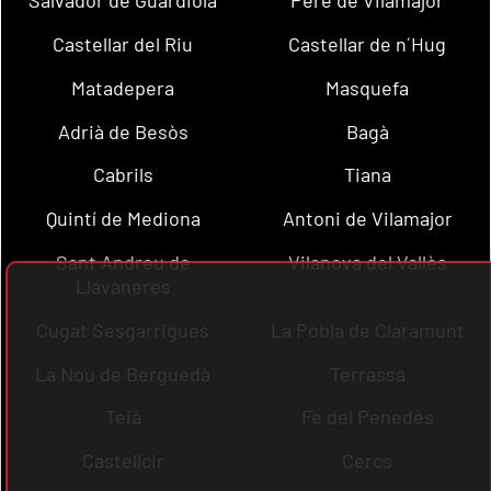
Salvador de Guardiola
Pere de Vilamajor
Castellar del Riu
Castellar de n´Hug
Matadepera
Masquefa
Adrià de Besòs
Bagà
Cabrils
Tiana
Quintí de Mediona
Antoni de Vilamajor
Sant Andreu de
Vilanova del Vallès
Llavaneres
Cugat Sesgarrigues
La Pobla de Claramunt
La Nou de Berguedà
Terrassa
Teià
Fe del Penedès
Castellcir
Cercs