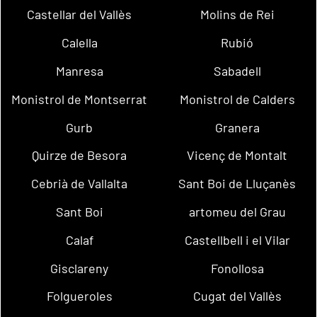
Castellar del Vallès
Molins de Rei
Calella
Rubió
Manresa
Sabadell
Monistrol de Montserrat
Monistrol de Calders
Gurb
Granera
Quirze de Besora
Vicenç de Montalt
Cebrià de Vallalta
Sant Boi de Lluçanès
Sant Boi
artomeu del Grau
Calaf
Castellbell i el Vilar
Gisclareny
Fonollosa
Folgueroles
Cugat del Vallès