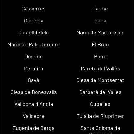
Casserres
Carme
Olèrdola
dena
Castelldefels
Maria de Martorelles
Maria de Palautordera
El Bruc
Dosrius
Piera
Perafita
Parets del Vallès
Gavà
Olesa de Montserrat
Olesa de Bonesvalls
Barberà del Vallès
Vallbona d´Anoia
Cubelles
Vallcebre
Eulàlia de Riuprimer
Eugènia de Berga
Santa Coloma de