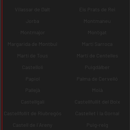
Vilassar de Dalt
Els Prats de Rei
Jorba
Montmaneu
Montmajor
Montgat
Margarida de Montbui
Martí Sarroca
Martí de Tous
Martí de Centelles
Castellolí
Puigdàlber
Papiol
Palma de Cervelló
Pallejà
Moià
Castellgalí
Castellfullit del Boix
Castellfollit de Riubregós
Castellet i la Gornal
Castell de l´Areny
Puig-reig