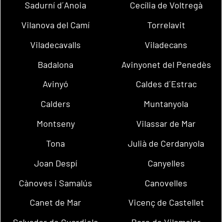
Sadurní d´Anoia
Cecília de Voltregà
Vilanova del Camí
Torrelavit
Viladecavalls
Viladecans
Badalona
Avinyonet del Penedès
Avinyó
Caldes d´Estrac
Calders
Muntanyola
Montseny
Vilassar de Mar
Tona
Julià de Cerdanyola
Joan Despí
Canyelles
Cànoves i Samalús
Canovelles
Canet de Mar
Vicenç de Castellet