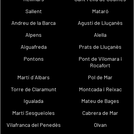
Sallent
Mataró
Andreu de la Barca
Agustí de Lluçanès
Alpens
Alella
Aiguafreda
Prats de Lluçanès
Pontons
Pont de Vilomara i
Rocafort
Martí d´Albars
Pol de Mar
Torre de Claramunt
Montcada i Reixac
Igualada
Mateu de Bages
Martí Sesgueioles
Cabrera de Mar
Vilafranca del Penedès
Olvan