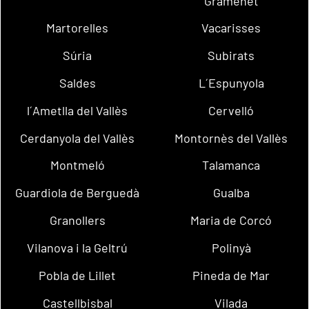
Gramenet
Martorelles
Vacarisses
Súria
Subirats
Saldes
L´Espunyola
l´Ametlla del Vallès
Cervelló
Cerdanyola del Vallès
Montornès del Vallès
Montmeló
Talamanca
Guardiola de Berguedà
Gualba
Granollers
Maria de Corcó
Vilanova i la Geltrú
Polinyà
Pobla de Lillet
Pineda de Mar
Castellbisbal
Vilada