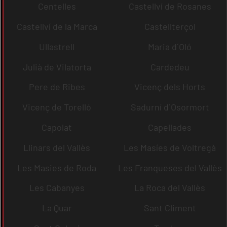
Centelles
Castellví de Rosanes
Castellví de la Marca
Castellterçol
Ullastrell
Maria d´Oló
Julià de Vilatorta
Cardedeu
Pere de Ribes
Vicenç dels Horts
Vicenç de Torelló
Sadurní d´Osormort
Capolat
Capellades
Llinars del Vallès
Les Masíes de Voltregà
Les Masies de Roda
Les Franqueses del Vallès
Les Cabanyes
La Roca del Vallès
La Quar
Sant Climent