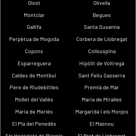
Olost
Olivella
Montclar
Begues
Gallifa
Santa Susanna
Perpètua de Mogoda
Corbera de Llobregat
Copons
Collsuspina
Esparreguera
Hipòlit de Voltregà
Caldes de Montbui
Sant Feliu Sasserra
Pere de Riudebitlles
Premià de Mar
Mollet del Vallès
Maria de Miralles
Maria de Merlès
Margarida i els Monjos
El Pla del Penedès
El Masnou
Els Hostalets de Pierola
El Prat de Llobregat