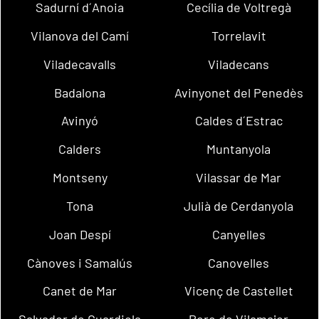
Sadurní d´Anoia
Cecília de Voltregà
Vilanova del Camí
Torrelavit
Viladecavalls
Viladecans
Badalona
Avinyonet del Penedès
Avinyó
Caldes d´Estrac
Calders
Muntanyola
Montseny
Vilassar de Mar
Tona
Julià de Cerdanyola
Joan Despí
Canyelles
Cànoves i Samalús
Canovelles
Canet de Mar
Vicenç de Castellet