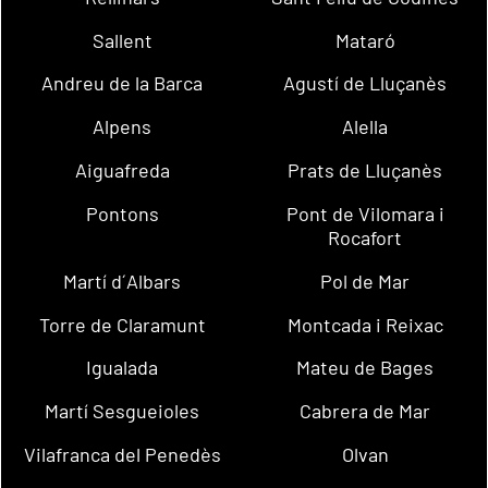
Sallent
Mataró
Andreu de la Barca
Agustí de Lluçanès
Alpens
Alella
Aiguafreda
Prats de Lluçanès
Pontons
Pont de Vilomara i
Rocafort
Martí d´Albars
Pol de Mar
Torre de Claramunt
Montcada i Reixac
Igualada
Mateu de Bages
Martí Sesgueioles
Cabrera de Mar
Vilafranca del Penedès
Olvan