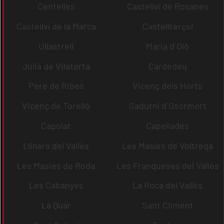
Centelles
Castellví de Rosanes
Castellví de la Marca
Castellterçol
Ullastrell
Maria d´Oló
Julià de Vilatorta
Cardedeu
Pere de Ribes
Vicenç dels Horts
Vicenç de Torelló
Sadurní d´Osormort
Capolat
Capellades
Llinars del Vallès
Les Masíes de Voltregà
Les Masies de Roda
Les Franqueses del Vallès
Les Cabanyes
La Roca del Vallès
La Quar
Sant Climent