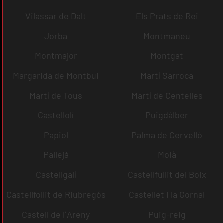
Vilassar de Dalt
Els Prats de Rei
Jorba
Montmaneu
Montmajor
Montgat
Margarida de Montbui
Martí Sarroca
Martí de Tous
Martí de Centelles
Castellolí
Puigdàlber
Papiol
Palma de Cervelló
Pallejà
Moià
Castellgalí
Castellfullit del Boix
Castellfollit de Riubregós
Castellet i la Gornal
Castell de l´Areny
Puig-reig