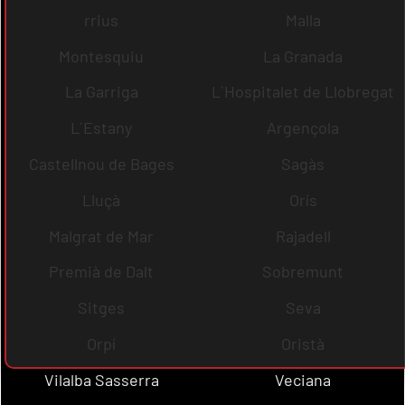
rrius
Malla
Montesquiu
La Granada
La Garriga
L´Hospitalet de Llobregat
L´Estany
Argençola
Castellnou de Bages
Sagàs
Lluçà
Orís
Malgrat de Mar
Rajadell
Premià de Dalt
Sobremunt
Sitges
Seva
Orpí
Oristà
Vilalba Sasserra
Veciana