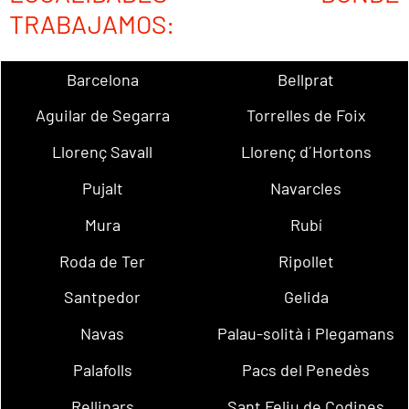
TRABAJAMOS:
Barcelona
Bellprat
Aguilar de Segarra
Torrelles de Foix
Llorenç Savall
Llorenç d´Hortons
Pujalt
Navarcles
Mura
Rubí
Roda de Ter
Ripollet
Santpedor
Gelida
Navas
Palau-solità i Plegamans
Palafolls
Pacs del Penedès
Rellinars
Sant Feliu de Codines