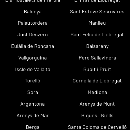
Balenyà
Sant Esteve Sesrovires
Palautordera
Manlleu
Just Desvern
Sant Feliu de Llobregat
Eulàlia de Ronçana
Balsareny
Vallgorguina
Pere Sallavinera
Iscle de Vallalta
Rupit i Pruit
Torelló
Cornellà de Llobregat
Sora
Mediona
Argentona
Arenys de Munt
Arenys de Mar
Bigues i Riells
Berga
Santa Coloma de Cervelló