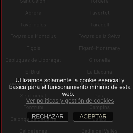
Sant Celoni
Tordera
Abrera
Tavertet
Tavèrnoles
Taradell
Fogars de Montclús
Fogars de la Selva
Fígols
Figaró-Montmany
Esplugues de Llobregat
Gironella
El Brull
La Llacuna
Utilizamos solamente la cookie esencial y
Torrelles de Llobregat
Maria de Besora
básica para el funcionamiento mínimo de esta
web.
Sentmenat
Gaià
Ver políticas y gestión de cookies
Fontrubí
Campins
RECHAZAR
ACEPTAR
Calonge de Segarra
Callús
Calldetenes
Badia del Vallès