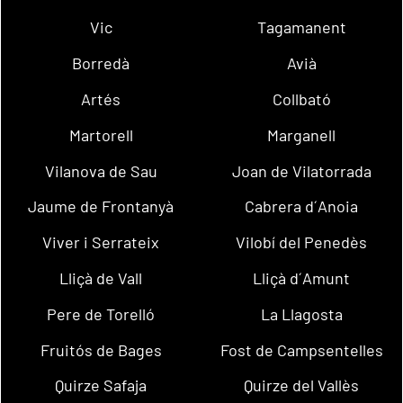
Vic
Tagamanent
Borredà
Avià
Artés
Collbató
Martorell
Marganell
Vilanova de Sau
Joan de Vilatorrada
Jaume de Frontanyà
Cabrera d´Anoia
Viver i Serrateix
Vilobí del Penedès
Lliçà de Vall
Lliçà d´Amunt
Pere de Torelló
La Llagosta
Fruitós de Bages
Fost de Campsentelles
Quirze Safaja
Quirze del Vallès