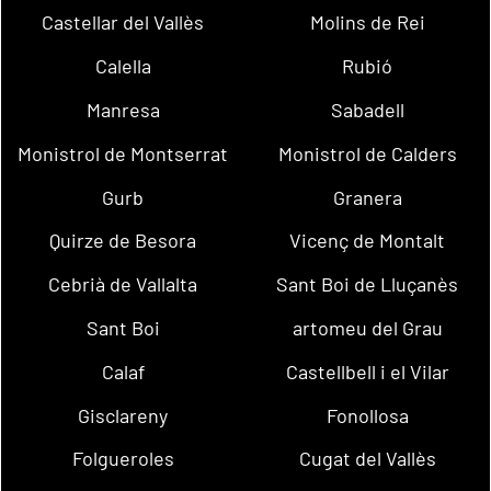
Castellar del Vallès
Molins de Rei
Calella
Rubió
Manresa
Sabadell
Monistrol de Montserrat
Monistrol de Calders
Gurb
Granera
Quirze de Besora
Vicenç de Montalt
Cebrià de Vallalta
Sant Boi de Lluçanès
Sant Boi
artomeu del Grau
Calaf
Castellbell i el Vilar
Gisclareny
Fonollosa
Folgueroles
Cugat del Vallès