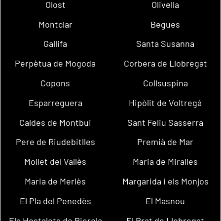
Olost
Olivella
Montclar
Begues
Gallifa
Santa Susanna
Perpètua de Mogoda
Corbera de Llobregat
Copons
Collsuspina
Esparreguera
Hipòlit de Voltregà
Caldes de Montbui
Sant Feliu Sasserra
Pere de Riudebitlles
Premià de Mar
Mollet del Vallès
Maria de Miralles
Maria de Merlès
Margarida i els Monjos
El Pla del Penedès
El Masnou
Els Hostalets de Pierola
El Prat de Llobregat