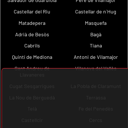
Salvador de Guardiola
Pere de Vilamajor
Castellar del Riu
Castellar de n´Hug
Matadepera
Masquefa
Adrià de Besòs
Bagà
Cabrils
Tiana
Quintí de Mediona
Antoni de Vilamajor
Sant Andreu de
Vilanova del Vallès
Llavaneres
Cugat Sesgarrigues
La Pobla de Claramunt
La Nou de Berguedà
Terrassa
Teià
Fe del Penedès
Castellcir
Cercs