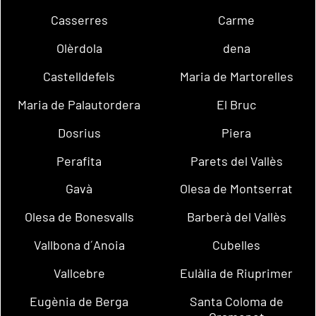
Casserres
Carme
Olèrdola
dena
Castelldefels
Maria de Martorelles
Maria de Palautordera
El Bruc
Dosrius
Piera
Perafita
Parets del Vallès
Gavà
Olesa de Montserrat
Olesa de Bonesvalls
Barberà del Vallès
Vallbona d´Anoia
Cubelles
Vallcebre
Eulàlia de Riuprimer
Eugènia de Berga
Santa Coloma de