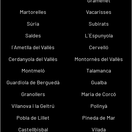
Gramenet
Martorelles
Vacarisses
Súria
Subirats
Saldes
L´Espunyola
l´Ametlla del Vallès
Cervelló
Cerdanyola del Vallès
Montornès del Vallès
Montmeló
Talamanca
Guardiola de Berguedà
Gualba
Granollers
Maria de Corcó
Vilanova i la Geltrú
Polinyà
Pobla de Lillet
Pineda de Mar
Castellbisbal
Vilada