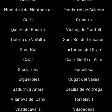
Monistrol de Montserrat
Monistrol de Calders
Gurb
Granera
Quirze de Besora
Vicenç de Montalt
Cebrià de Vallalta
Sant Boi de Lluçanès
Sant Boi
artomeu del Grau
Calaf
Castellbell i el Vilar
Gisclareny
Fonollosa
Folgueroles
Cugat del Vallès
Sadurní d´Anoia
Cecília de Voltregà
Vilanova del Camí
Torrelavit
Viladecavalls
Viladecans