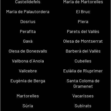
Castelldefels
Maria de Martorelles
Maria de Palautordera
El Bruc
Dosrius
Piera
Perafita
Parets del Vallès
Gavà
Olesa de Montserrat
Olesa de Bonesvalls
Barberà del Vallès
Vallbona d´Anoia
Cubelles
Vallcebre
Eulàlia de Riuprimer
Eugènia de Berga
Santa Coloma de
Gramenet
Martorelles
Vacarisses
Súria
Subirats