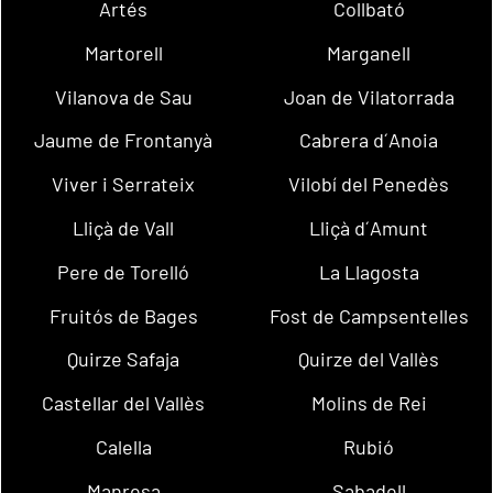
Artés
Collbató
Martorell
Marganell
Vilanova de Sau
Joan de Vilatorrada
Jaume de Frontanyà
Cabrera d´Anoia
Viver i Serrateix
Vilobí del Penedès
Lliçà de Vall
Lliçà d´Amunt
Pere de Torelló
La Llagosta
Fruitós de Bages
Fost de Campsentelles
Quirze Safaja
Quirze del Vallès
Castellar del Vallès
Molins de Rei
Calella
Rubió
Manresa
Sabadell