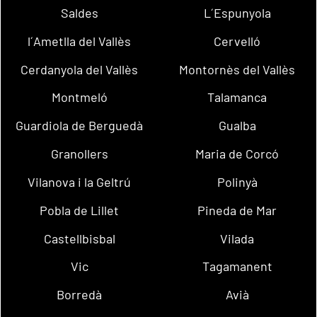
Saldes
L´Espunyola
l´Ametlla del Vallès
Cervelló
Cerdanyola del Vallès
Montornès del Vallès
Montmeló
Talamanca
Guardiola de Berguedà
Gualba
Granollers
Maria de Corcó
Vilanova i la Geltrú
Polinyà
Pobla de Lillet
Pineda de Mar
Castellbisbal
Vilada
Vic
Tagamanent
Borredà
Avià