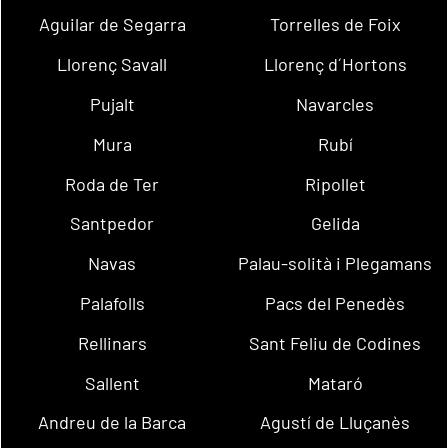
Aguilar de Segarra
Torrelles de Foix
Llorenç Savall
Llorenç d´Hortons
Pujalt
Navarcles
Mura
Rubí
Roda de Ter
Ripollet
Santpedor
Gelida
Navas
Palau-solità i Plegamans
Palafolls
Pacs del Penedès
Rellinars
Sant Feliu de Codines
Sallent
Mataró
Andreu de la Barca
Agustí de Lluçanès