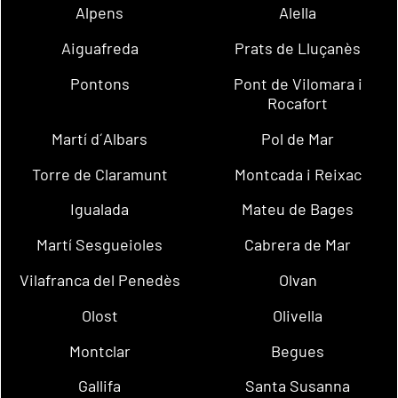
Alpens
Alella
Aiguafreda
Prats de Lluçanès
Pontons
Pont de Vilomara i
Rocafort
Martí d´Albars
Pol de Mar
Torre de Claramunt
Montcada i Reixac
Igualada
Mateu de Bages
Martí Sesgueioles
Cabrera de Mar
Vilafranca del Penedès
Olvan
Olost
Olivella
Montclar
Begues
Gallifa
Santa Susanna