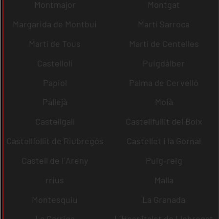
Montmajor
Montgat
Margarida de Montbui
Martí Sarroca
Martí de Tous
Martí de Centelles
Castellolí
Puigdàlber
Papiol
Palma de Cervelló
Pallejà
Moià
Castellgalí
Castellfullit del Boix
Castellfollit de Riubregós
Castellet i la Gornal
Castell de l´Areny
Puig-reig
rrius
Malla
Montesquiu
La Granada
La Garriga
L´Hospitalet de Llobregat