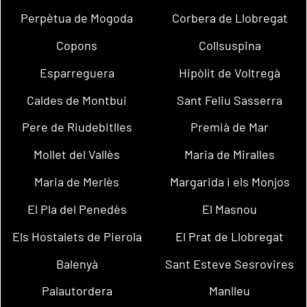
Perpètua de Mogoda
Corbera de Llobregat
Copons
Collsuspina
Esparreguera
Hipòlit de Voltregà
Caldes de Montbui
Sant Feliu Sasserra
Pere de Riudebitlles
Premià de Mar
Mollet del Vallès
Maria de Miralles
Maria de Merlès
Margarida i els Monjos
El Pla del Penedès
El Masnou
Els Hostalets de Pierola
El Prat de Llobregat
Balenyà
Sant Esteve Sesrovires
Palautordera
Manlleu