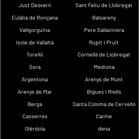
Just Desvern
Sant Feliu de Llobregat
Eulàlia de Ronçana
Balsareny
Vallgorguina
Pere Sallavinera
Iscle de Vallalta
Rupit i Pruit
Torelló
Cornellà de Llobregat
Sora
Mediona
Argentona
Arenys de Munt
Arenys de Mar
Bigues i Riells
Berga
Santa Coloma de Cervelló
Casserres
Carme
Olèrdola
dena