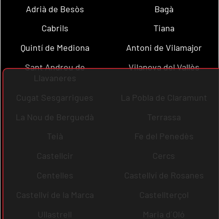
Adrià de Besòs
Bagà
Cabrils
Tiana
Quintí de Mediona
Antoni de Vilamajor
Sant Andreu de
Vilanova del Vallès
Llavaneres
Cugat Sesgarrigues
La Pobla de Claramunt
La Nou de Berguedà
Terrassa
Teià
Fe del Penedès
Castellcir
Cercs
Centelles
Castellví de Rosanes
Castellví de la Marca
Castellterçol
Ullastrell
Maria d´Oló