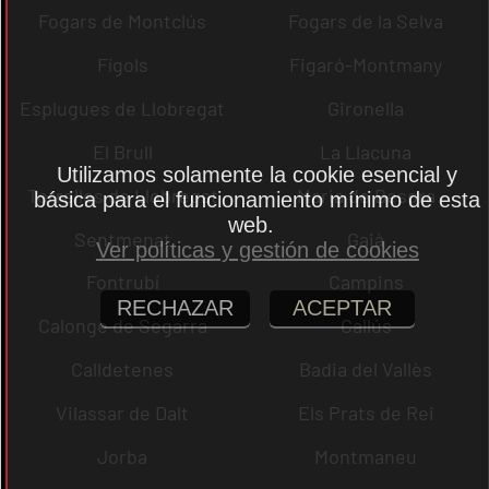
Fogars de Montclús
Fogars de la Selva
Fígols
Figaró-Montmany
Esplugues de Llobregat
Gironella
El Brull
La Llacuna
Utilizamos solamente la cookie esencial y
Torrelles de Llobregat
Maria de Besora
básica para el funcionamiento mínimo de esta
web.
Sentmenat
Gaià
Ver políticas y gestión de cookies
Fontrubí
Campins
RECHAZAR
ACEPTAR
Calonge de Segarra
Callús
Calldetenes
Badia del Vallès
Vilassar de Dalt
Els Prats de Rei
Jorba
Montmaneu