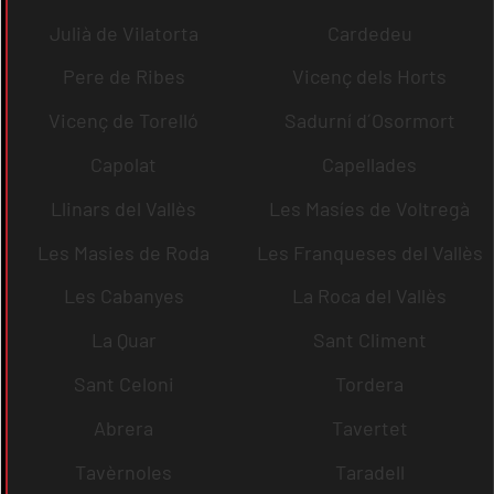
Julià de Vilatorta
Cardedeu
Pere de Ribes
Vicenç dels Horts
Vicenç de Torelló
Sadurní d´Osormort
Capolat
Capellades
Llinars del Vallès
Les Masíes de Voltregà
Les Masies de Roda
Les Franqueses del Vallès
Les Cabanyes
La Roca del Vallès
La Quar
Sant Climent
Sant Celoni
Tordera
Abrera
Tavertet
Tavèrnoles
Taradell