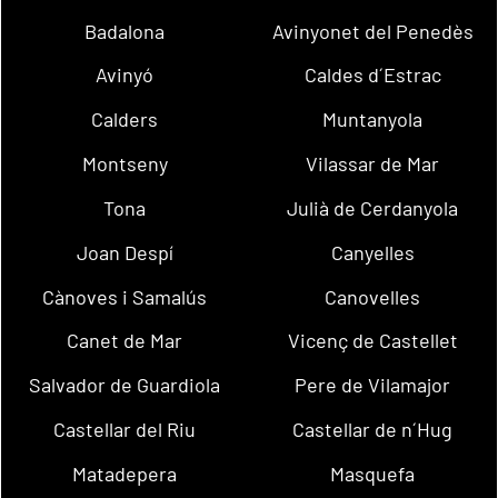
Badalona
Avinyonet del Penedès
Avinyó
Caldes d´Estrac
Calders
Muntanyola
Montseny
Vilassar de Mar
Tona
Julià de Cerdanyola
Joan Despí
Canyelles
Cànoves i Samalús
Canovelles
Canet de Mar
Vicenç de Castellet
Salvador de Guardiola
Pere de Vilamajor
Castellar del Riu
Castellar de n´Hug
Matadepera
Masquefa