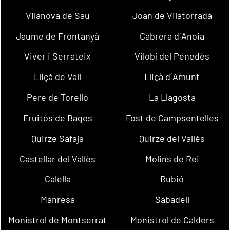
Vilanova de Sau
Joan de Vilatorrada
Jaume de Frontanyà
Cabrera d´Anoia
Viver i Serrateix
Vilobí del Penedès
Lliçà de Vall
Lliçà d´Amunt
Pere de Torelló
La Llagosta
Fruitós de Bages
Fost de Campsentelles
Quirze Safaja
Quirze del Vallès
Castellar del Vallès
Molins de Rei
Calella
Rubió
Manresa
Sabadell
Monistrol de Montserrat
Monistrol de Calders