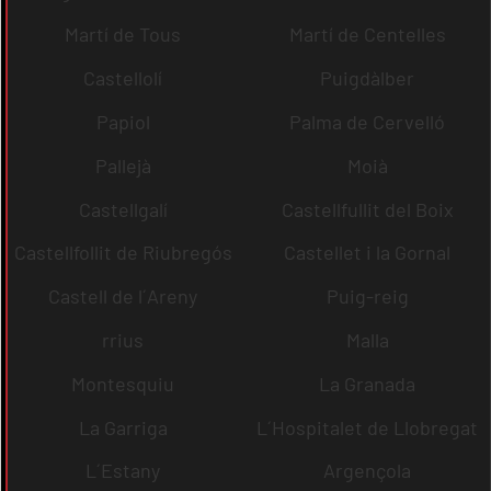
Martí de Tous
Martí de Centelles
Castellolí
Puigdàlber
Papiol
Palma de Cervelló
Pallejà
Moià
Castellgalí
Castellfullit del Boix
Castellfollit de Riubregós
Castellet i la Gornal
Castell de l´Areny
Puig-reig
rrius
Malla
Montesquiu
La Granada
La Garriga
L´Hospitalet de Llobregat
L´Estany
Argençola