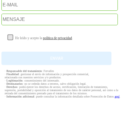
He leído y acepto la
política de privacidad
.
·
Responsable del tratamiento
: Fervalles
·
Finalidad
: gestionar el envío de información y prospección comercial,
relacionada con nuestros servicios y/o productos.
·
Legitimación
: consentimiento del interesado.
·
Destinatarios
: no se cederán datos a terceros, salvo obligación legal.
·
Derechos
: podrá ejercer los derechos de acceso, rectificación, limitación de tratamiento,
supresión, portabilidad y oposición al tratamiento de sus datos de carácter personal, así como a la
retirada del consentimiento prestado para el tratamiento de los mismos.
·
Información adicional
: puede consultar la información detallada sobre Protección de Datos
aquí
.