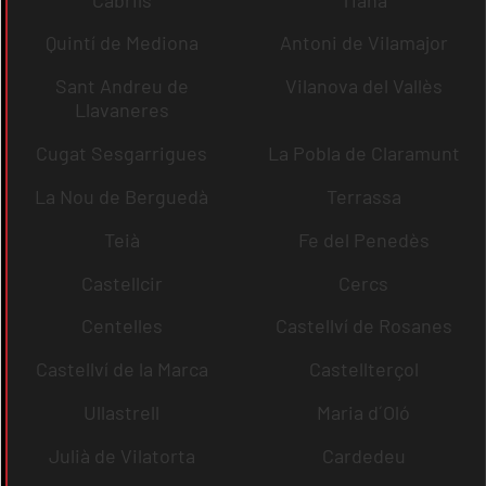
Quintí de Mediona
Antoni de Vilamajor
Sant Andreu de
Vilanova del Vallès
Llavaneres
Cugat Sesgarrigues
La Pobla de Claramunt
La Nou de Berguedà
Terrassa
Teià
Fe del Penedès
Castellcir
Cercs
Centelles
Castellví de Rosanes
Castellví de la Marca
Castellterçol
Ullastrell
Maria d´Oló
Julià de Vilatorta
Cardedeu