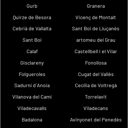
Gurb
Granera
Quirze de Besora
Vicenç de Montalt
Cebrià de Vallalta
Sant Boi de Lluçanès
Sant Boi
artomeu del Grau
Calaf
Castellbell i el Vilar
Gisclareny
Fonollosa
Folgueroles
Cugat del Vallès
Sadurní d´Anoia
Cecília de Voltregà
Vilanova del Camí
Torrelavit
Viladecavalls
Viladecans
Badalona
Avinyonet del Penedès