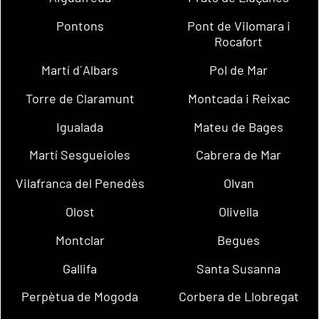
Pontons
Pont de Vilomara i
Rocafort
Martí d´Albars
Pol de Mar
Torre de Claramunt
Montcada i Reixac
Igualada
Mateu de Bages
Martí Sesgueioles
Cabrera de Mar
Vilafranca del Penedès
Olvan
Olost
Olivella
Montclar
Begues
Gallifa
Santa Susanna
Perpètua de Mogoda
Corbera de Llobregat