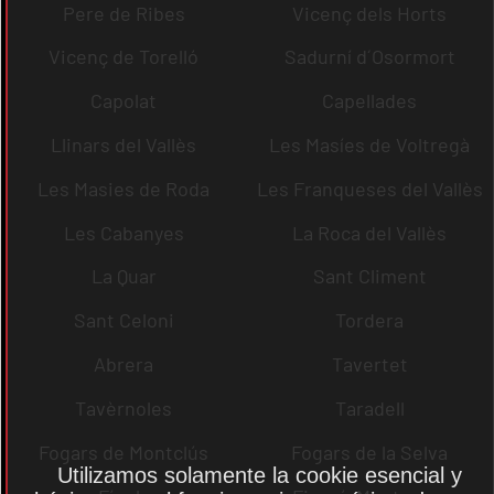
Pere de Ribes
Vicenç dels Horts
Vicenç de Torelló
Sadurní d´Osormort
Capolat
Capellades
Llinars del Vallès
Les Masíes de Voltregà
Les Masies de Roda
Les Franqueses del Vallès
Les Cabanyes
La Roca del Vallès
La Quar
Sant Climent
Sant Celoni
Tordera
Abrera
Tavertet
Tavèrnoles
Taradell
Fogars de Montclús
Fogars de la Selva
Utilizamos solamente la cookie esencial y