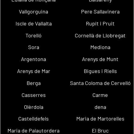
Vallgorguina
Pere Sallavinera
Iscle de Vallalta
Rupit i Pruit
Torelló
Cornellà de Llobregat
Sora
Mediona
Argentona
Arenys de Munt
Arenys de Mar
Bigues i Riells
Berga
Santa Coloma de Cervelló
Casserres
Carme
Olèrdola
dena
Castelldefels
Maria de Martorelles
Maria de Palautordera
El Bruc