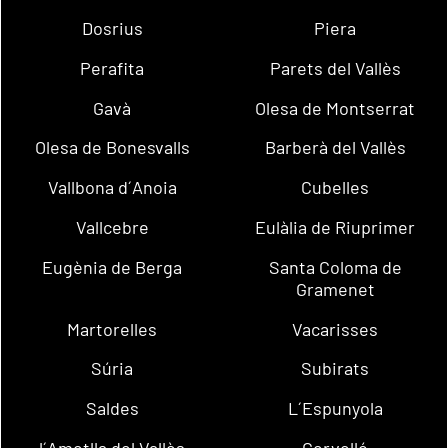
Dosrius
Piera
Perafita
Parets del Vallès
Gavà
Olesa de Montserrat
Olesa de Bonesvalls
Barberà del Vallès
Vallbona d´Anoia
Cubelles
Vallcebre
Eulàlia de Riuprimer
Eugènia de Berga
Santa Coloma de
Gramenet
Martorelles
Vacarisses
Súria
Subirats
Saldes
L´Espunyola