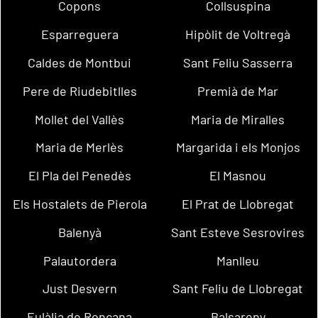
Copons
Collsuspina
Esparreguera
Hipòlit de Voltregà
Caldes de Montbui
Sant Feliu Sasserra
Pere de Riudebitlles
Premià de Mar
Mollet del Vallès
Maria de Miralles
Maria de Merlès
Margarida i els Monjos
El Pla del Penedès
El Masnou
Els Hostalets de Pierola
El Prat de Llobregat
Balenyà
Sant Esteve Sesrovires
Palautordera
Manlleu
Just Desvern
Sant Feliu de Llobregat
Eulàlia de Ronçana
Balsareny