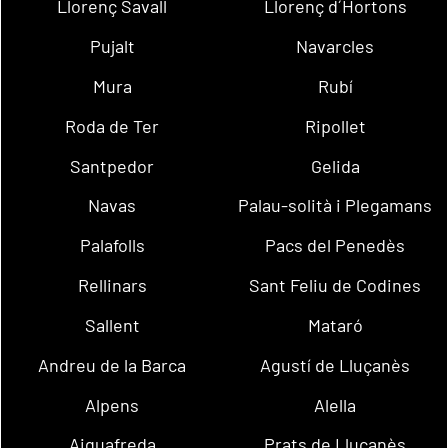
Llorenç Savall
Llorenç d´Hortons
Pujalt
Navarcles
Mura
Rubí
Roda de Ter
Ripollet
Santpedor
Gelida
Navas
Palau-solità i Plegamans
Palafolls
Pacs del Penedès
Rellinars
Sant Feliu de Codines
Sallent
Mataró
Andreu de la Barca
Agustí de Lluçanès
Alpens
Alella
Aiguafreda
Prats de Lluçanès