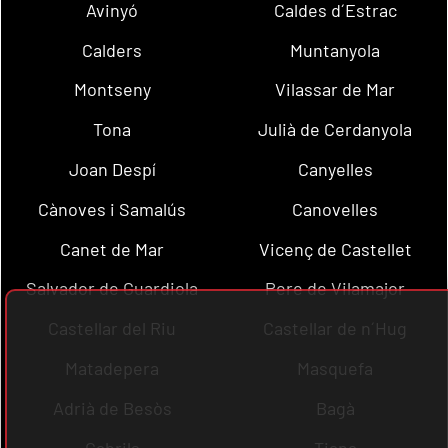
Avinyó
Caldes d´Estrac
Calders
Muntanyola
Montseny
Vilassar de Mar
Tona
Julià de Cerdanyola
Joan Despí
Canyelles
Cànoves i Samalús
Canovelles
Canet de Mar
Vicenç de Castellet
Salvador de Guardiola
Pere de Vilamajor
Castellar del Riu
Castellar de n´Hug
Matadepera
Masquefa
Adrià de Besòs
Bagà
Cabrils
Tiana