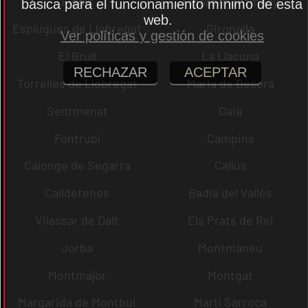
Fígols
Figaró-Montmany
básica para el funcionamiento mínimo de esta
web.
Esplugues de Llobregat
Gironella
Ver políticas y gestión de cookies
El Brull
La Llacuna
RECHAZAR
ACEPTAR
Torrelles de Llobregat
Maria de Besora
Sentmenat
Gaià
Fontrubí
Campins
Calonge de Segarra
Callús
Calldetenes
Badia del Vallès
Vilassar de Dalt
Els Prats de Rei
Jorba
Montmaneu
Montmajor
Montgat
Margarida de Montbui
Martí Sarroca