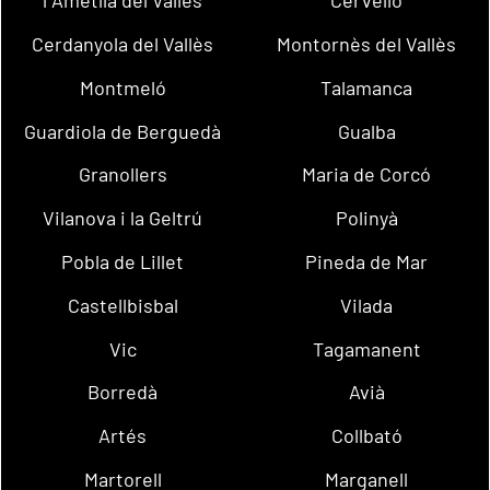
l´Ametlla del Vallès
Cervelló
Cerdanyola del Vallès
Montornès del Vallès
Montmeló
Talamanca
Guardiola de Berguedà
Gualba
Granollers
Maria de Corcó
Vilanova i la Geltrú
Polinyà
Pobla de Lillet
Pineda de Mar
Castellbisbal
Vilada
Vic
Tagamanent
Borredà
Avià
Artés
Collbató
Martorell
Marganell