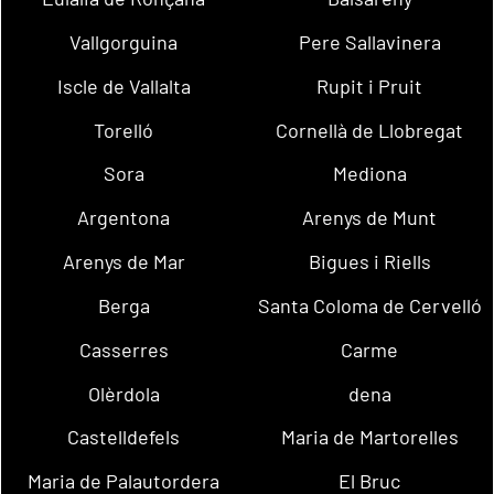
Vallgorguina
Pere Sallavinera
Iscle de Vallalta
Rupit i Pruit
Torelló
Cornellà de Llobregat
Sora
Mediona
Argentona
Arenys de Munt
Arenys de Mar
Bigues i Riells
Berga
Santa Coloma de Cervelló
Casserres
Carme
Olèrdola
dena
Castelldefels
Maria de Martorelles
Maria de Palautordera
El Bruc