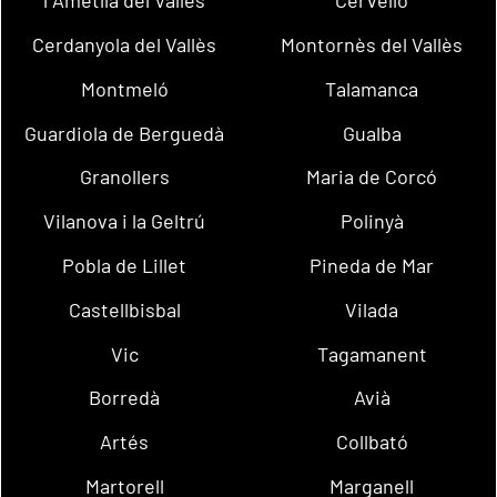
l´Ametlla del Vallès
Cervelló
Cerdanyola del Vallès
Montornès del Vallès
Montmeló
Talamanca
Guardiola de Berguedà
Gualba
Granollers
Maria de Corcó
Vilanova i la Geltrú
Polinyà
Pobla de Lillet
Pineda de Mar
Castellbisbal
Vilada
Vic
Tagamanent
Borredà
Avià
Artés
Collbató
Martorell
Marganell