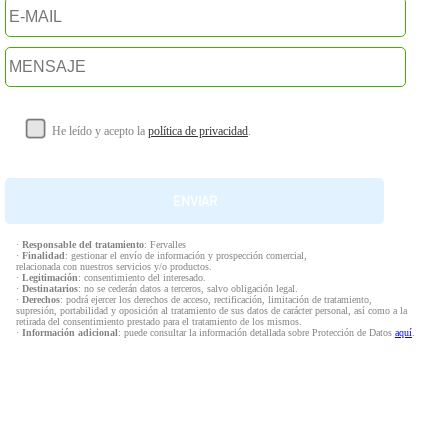
He leído y acepto la
política de privacidad
.
·
Responsable del tratamiento
: Fervalles
·
Finalidad
: gestionar el envío de información y prospección comercial,
relacionada con nuestros servicios y/o productos.
·
Legitimación
: consentimiento del interesado.
·
Destinatarios
: no se cederán datos a terceros, salvo obligación legal.
·
Derechos
: podrá ejercer los derechos de acceso, rectificación, limitación de tratamiento,
supresión, portabilidad y oposición al tratamiento de sus datos de carácter personal, así como a la
retirada del consentimiento prestado para el tratamiento de los mismos.
·
Información adicional
: puede consultar la información detallada sobre Protección de Datos
aquí
.