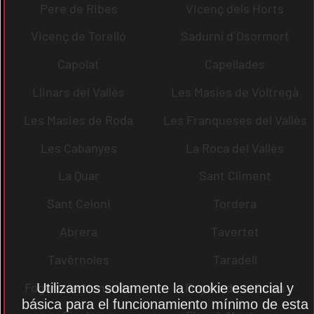
Pere de Ribes
Vicenç dels Horts
Vicenç de Torelló
Sadurní d´Osormort
Capolat
Capellades
Llinars del Vallès
Les Masíes de Voltregà
Les Masies de Roda
Les Franqueses del Vallès
Les Cabanyes
La Roca del Vallès
La Quar
Sant Climent
Sant Celoni
Tordera
Abrera
Tavertet
Tavèrnoles
Taradell
Fogars de Montclús
Fogars de la Selva
Utilizamos solamente la cookie esencial y
básica para el funcionamiento mínimo de esta