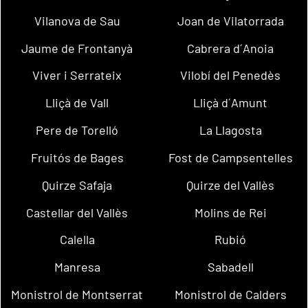
Vilanova de Sau
Joan de Vilatorrada
Jaume de Frontanyà
Cabrera d´Anoia
Viver i Serrateix
Vilobí del Penedès
Lliçà de Vall
Lliçà d´Amunt
Pere de Torelló
La Llagosta
Fruitós de Bages
Fost de Campsentelles
Quirze Safaja
Quirze del Vallès
Castellar del Vallès
Molins de Rei
Calella
Rubió
Manresa
Sabadell
Monistrol de Montserrat
Monistrol de Calders