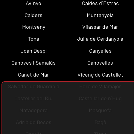
Avinyó
Caldes d´Estrac
Calders
Muntanyola
Montseny
Vilassar de Mar
Tona
Julià de Cerdanyola
Joan Despí
Canyelles
Cànoves i Samalús
Canovelles
Canet de Mar
Vicenç de Castellet
Salvador de Guardiola
Pere de Vilamajor
Castellar del Riu
Castellar de n´Hug
Matadepera
Masquefa
Adrià de Besòs
Bagà
Cabrils
Tiana