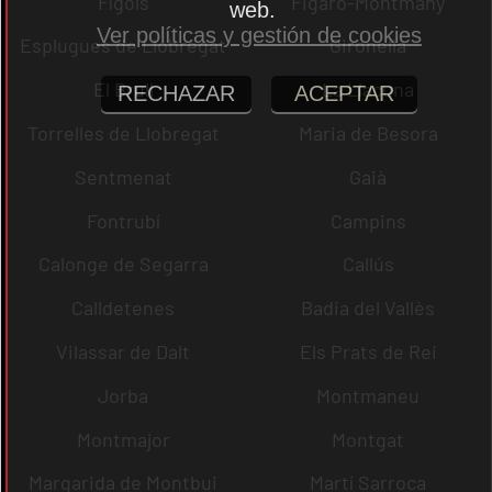
Fígols
Figaró-Montmany
web.
Ver políticas y gestión de cookies
Esplugues de Llobregat
Gironella
El Brull
La Llacuna
RECHAZAR
ACEPTAR
Torrelles de Llobregat
Maria de Besora
Sentmenat
Gaià
Fontrubí
Campins
Calonge de Segarra
Callús
Calldetenes
Badia del Vallès
Vilassar de Dalt
Els Prats de Rei
Jorba
Montmaneu
Montmajor
Montgat
Margarida de Montbui
Martí Sarroca