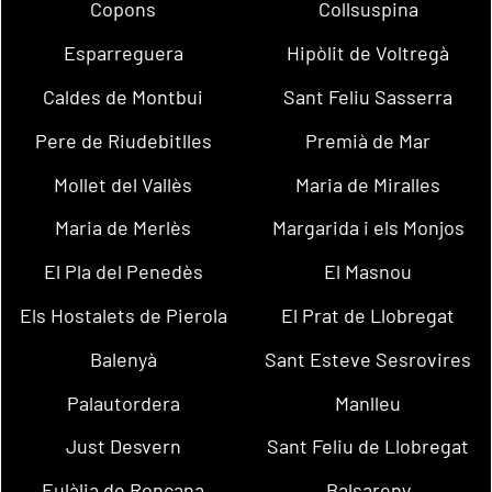
Copons
Collsuspina
Esparreguera
Hipòlit de Voltregà
Caldes de Montbui
Sant Feliu Sasserra
Pere de Riudebitlles
Premià de Mar
Mollet del Vallès
Maria de Miralles
Maria de Merlès
Margarida i els Monjos
El Pla del Penedès
El Masnou
Els Hostalets de Pierola
El Prat de Llobregat
Balenyà
Sant Esteve Sesrovires
Palautordera
Manlleu
Just Desvern
Sant Feliu de Llobregat
Eulàlia de Ronçana
Balsareny