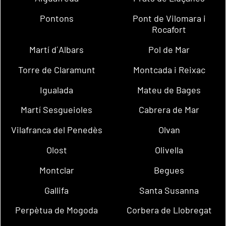
Pontons
Pont de Vilomara i
Rocafort
Martí d´Albars
Pol de Mar
Torre de Claramunt
Montcada i Reixac
Igualada
Mateu de Bages
Martí Sesgueioles
Cabrera de Mar
Vilafranca del Penedès
Olvan
Olost
Olivella
Montclar
Begues
Gallifa
Santa Susanna
Perpètua de Mogoda
Corbera de Llobregat