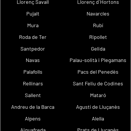
Llorenç Savall
Llorenç d´Hortons
Pujalt
Navarcles
Mura
Rubí
Roda de Ter
Ripollet
Santpedor
Gelida
Navas
Palau-solità i Plegamans
Palafolls
Pacs del Penedès
Rellinars
Sant Feliu de Codines
Sallent
Mataró
Andreu de la Barca
Agustí de Lluçanès
Alpens
Alella
Aiguafreda
Prats de Lluçanès