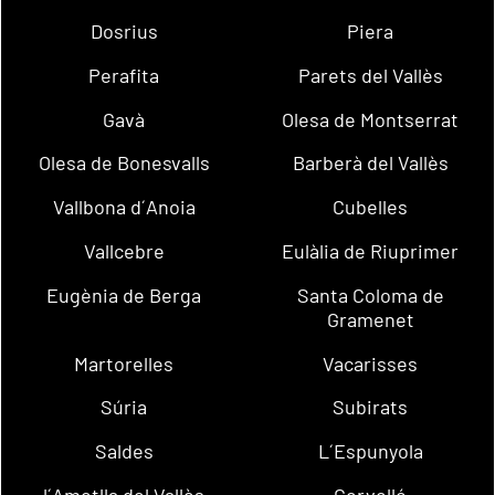
Dosrius
Piera
Perafita
Parets del Vallès
Gavà
Olesa de Montserrat
Olesa de Bonesvalls
Barberà del Vallès
Vallbona d´Anoia
Cubelles
Vallcebre
Eulàlia de Riuprimer
Eugènia de Berga
Santa Coloma de
Gramenet
Martorelles
Vacarisses
Súria
Subirats
Saldes
L´Espunyola