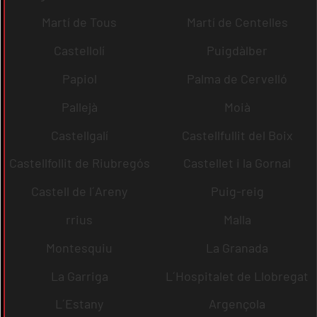
Martí de Tous
Martí de Centelles
Castellolí
Puigdàlber
Papiol
Palma de Cervelló
Pallejà
Moià
Castellgalí
Castellfullit del Boix
Castellfollit de Riubregós
Castellet i la Gornal
Castell de l´Areny
Puig-reig
rrius
Malla
Montesquiu
La Granada
La Garriga
L´Hospitalet de Llobregat
L´Estany
Argençola