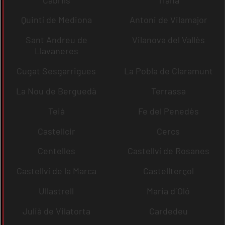
Quintí de Mediona
Antoni de Vilamajor
Sant Andreu de
Vilanova del Vallès
Llavaneres
Cugat Sesgarrigues
La Pobla de Claramunt
La Nou de Berguedà
Terrassa
Teià
Fe del Penedès
Castellcir
Cercs
Centelles
Castellví de Rosanes
Castellví de la Marca
Castellterçol
Ullastrell
Maria d´Oló
Julià de Vilatorta
Cardedeu