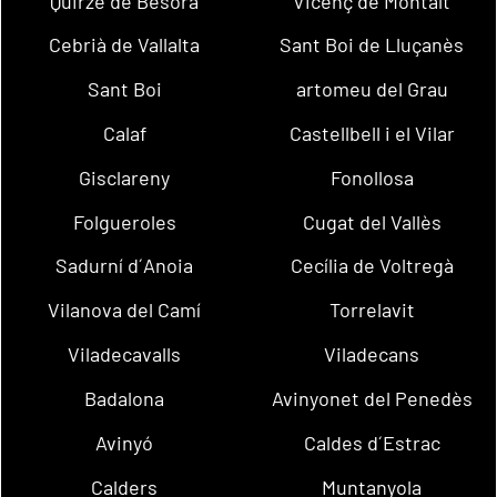
Quirze de Besora
Vicenç de Montalt
Cebrià de Vallalta
Sant Boi de Lluçanès
Sant Boi
artomeu del Grau
Calaf
Castellbell i el Vilar
Gisclareny
Fonollosa
Folgueroles
Cugat del Vallès
Sadurní d´Anoia
Cecília de Voltregà
Vilanova del Camí
Torrelavit
Viladecavalls
Viladecans
Badalona
Avinyonet del Penedès
Avinyó
Caldes d´Estrac
Calders
Muntanyola