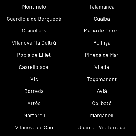
Montmeló
Talamanca
Guardiola de Berguedà
Gualba
Granollers
Maria de Corcó
Vilanova i la Geltrú
Polinyà
Pobla de Lillet
Pineda de Mar
Castellbisbal
Vilada
Vic
Tagamanent
Borredà
Avià
Artés
Collbató
Martorell
Marganell
Vilanova de Sau
Joan de Vilatorrada