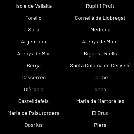
Iscle de Vallalta
Rupit i Pruit
Torelló
Cornellà de Llobregat
Sora
Mediona
Argentona
Arenys de Munt
Arenys de Mar
Bigues i Riells
Berga
Santa Coloma de Cervelló
Casserres
Carme
Olèrdola
dena
Castelldefels
Maria de Martorelles
Maria de Palautordera
El Bruc
Dosrius
Piera