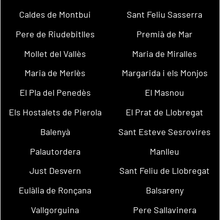
Caldes de Montbui
Sant Feliu Sasserra
Pere de Riudebitlles
Premià de Mar
Mollet del Vallès
Maria de Miralles
Maria de Merlès
Margarida i els Monjos
El Pla del Penedès
El Masnou
Els Hostalets de Pierola
El Prat de Llobregat
Balenyà
Sant Esteve Sesrovires
Palautordera
Manlleu
Just Desvern
Sant Feliu de Llobregat
Eulàlia de Ronçana
Balsareny
Vallgorguina
Pere Sallavinera