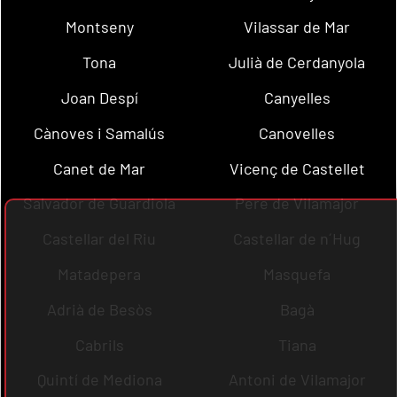
Montseny
Vilassar de Mar
Tona
Julià de Cerdanyola
Joan Despí
Canyelles
Cànoves i Samalús
Canovelles
Canet de Mar
Vicenç de Castellet
Salvador de Guardiola
Pere de Vilamajor
Castellar del Riu
Castellar de n´Hug
Matadepera
Masquefa
Adrià de Besòs
Bagà
Cabrils
Tiana
Quintí de Mediona
Antoni de Vilamajor