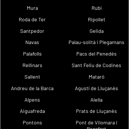
Mura
Rubí
Roda de Ter
Ripollet
Santpedor
Gelida
Navas
Palau-solità i Plegamans
Palafolls
Pacs del Penedès
Rellinars
Sant Feliu de Codines
Sallent
Mataró
Andreu de la Barca
Agustí de Lluçanès
Alpens
Alella
Aiguafreda
Prats de Lluçanès
Pontons
Pont de Vilomara i
Rocafort