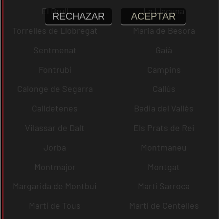
El Brull
La Llacuna
RECHAZAR
ACEPTAR
Torrelles de Llobregat
Maria de Besora
Sentmenat
Gaià
Fontrubí
Campins
Calonge de Segarra
Callús
Calldetenes
Badia del Vallès
Vilassar de Dalt
Els Prats de Rei
Jorba
Montmaneu
Montmajor
Montgat
Margarida de Montbui
Martí Sarroca
Martí de Tous
Martí de Centelles