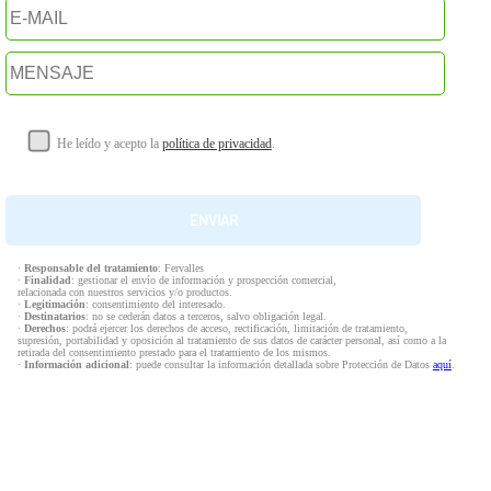
He leído y acepto la
política de privacidad
.
·
Responsable del tratamiento
: Fervalles
·
Finalidad
: gestionar el envío de información y prospección comercial,
relacionada con nuestros servicios y/o productos.
·
Legitimación
: consentimiento del interesado.
·
Destinatarios
: no se cederán datos a terceros, salvo obligación legal.
·
Derechos
: podrá ejercer los derechos de acceso, rectificación, limitación de tratamiento,
supresión, portabilidad y oposición al tratamiento de sus datos de carácter personal, así como a la
retirada del consentimiento prestado para el tratamiento de los mismos.
·
Información adicional
: puede consultar la información detallada sobre Protección de Datos
aquí
.