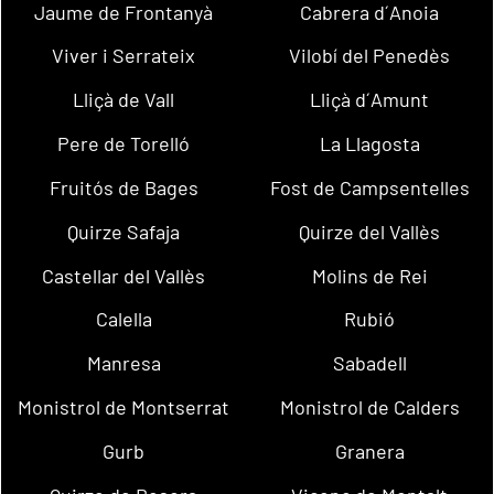
Jaume de Frontanyà
Cabrera d´Anoia
Viver i Serrateix
Vilobí del Penedès
Lliçà de Vall
Lliçà d´Amunt
Pere de Torelló
La Llagosta
Fruitós de Bages
Fost de Campsentelles
Quirze Safaja
Quirze del Vallès
Castellar del Vallès
Molins de Rei
Calella
Rubió
Manresa
Sabadell
Monistrol de Montserrat
Monistrol de Calders
Gurb
Granera