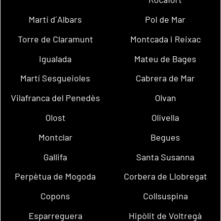
Martí d´Albars
Pol de Mar
Torre de Claramunt
Montcada i Reixac
Igualada
Mateu de Bages
Martí Sesgueioles
Cabrera de Mar
Vilafranca del Penedès
Olvan
Olost
Olivella
Montclar
Begues
Gallifa
Santa Susanna
Perpètua de Mogoda
Corbera de Llobregat
Copons
Collsuspina
Esparreguera
Hipòlit de Voltregà