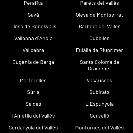
Perafita
Parets del Vallès
Gavà
Olesa de Montserrat
Olesa de Bonesvalls
Barberà del Vallès
Vallbona d´Anoia
Cubelles
Vallcebre
Eulàlia de Riuprimer
Eugènia de Berga
Santa Coloma de
Gramenet
Martorelles
Vacarisses
Súria
Subirats
Saldes
L´Espunyola
l´Ametlla del Vallès
Cervelló
Cerdanyola del Vallès
Montornès del Vallès