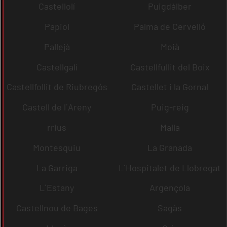
Castellolí
Puigdàlber
Papiol
Palma de Cervelló
Pallejà
Moià
Castellgalí
Castellfullit del Boix
Castellfollit de Riubregós
Castellet i la Gornal
Castell de l´Areny
Puig-reig
rrius
Malla
Montesquiu
La Granada
La Garriga
L´Hospitalet de Llobregat
L´Estany
Argençola
Castellnou de Bages
Sagàs