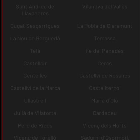
Sant Andreu de
Vilanova del Vallès
Llavaneres
Cugat Sesgarrigues
La Pobla de Claramunt
La Nou de Berguedà
Terrassa
Teià
Fe del Penedès
Castellcir
Cercs
Centelles
Castellví de Rosanes
Castellví de la Marca
Castellterçol
Ullastrell
Maria d´Oló
Julià de Vilatorta
Cardedeu
Pere de Ribes
Vicenç dels Horts
Vicenç de Torelló
Sadurní d´Osormort