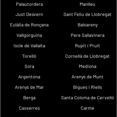
Palautordera
Manlleu
Just Desvern
Sant Feliu de Llobregat
Eulàlia de Ronçana
Balsareny
Vallgorguina
Pere Sallavinera
Iscle de Vallalta
Rupit i Pruit
Torelló
Cornellà de Llobregat
Sora
Mediona
Argentona
Arenys de Munt
Arenys de Mar
Bigues i Riells
Berga
Santa Coloma de Cervelló
Casserres
Carme