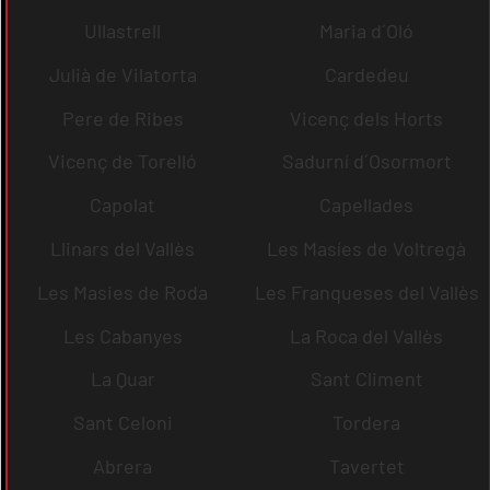
Ullastrell
Maria d´Oló
Julià de Vilatorta
Cardedeu
Pere de Ribes
Vicenç dels Horts
Vicenç de Torelló
Sadurní d´Osormort
Capolat
Capellades
Llinars del Vallès
Les Masíes de Voltregà
Les Masies de Roda
Les Franqueses del Vallès
Les Cabanyes
La Roca del Vallès
La Quar
Sant Climent
Sant Celoni
Tordera
Abrera
Tavertet