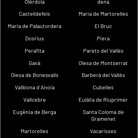
Olèrdola
dena
Castelldefels
Maria de Martorelles
Maria de Palautordera
El Bruc
Dosrius
Piera
Perafita
Parets del Vallès
Gavà
Olesa de Montserrat
Olesa de Bonesvalls
Barberà del Vallès
Vallbona d´Anoia
Cubelles
Vallcebre
Eulàlia de Riuprimer
Eugènia de Berga
Santa Coloma de
Gramenet
Martorelles
Vacarisses