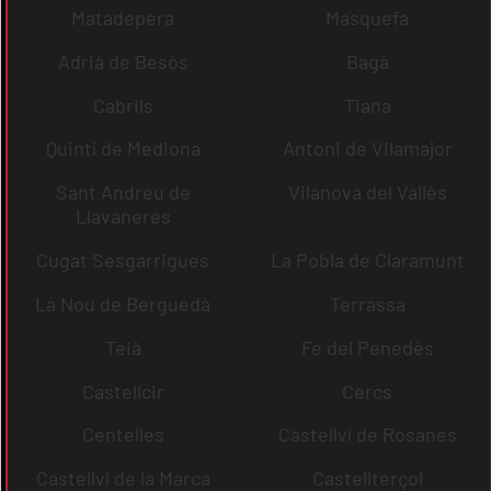
Matadepera
Masquefa
Adrià de Besòs
Bagà
Cabrils
Tiana
Quintí de Mediona
Antoni de Vilamajor
Sant Andreu de
Vilanova del Vallès
Llavaneres
Cugat Sesgarrigues
La Pobla de Claramunt
La Nou de Berguedà
Terrassa
Teià
Fe del Penedès
Castellcir
Cercs
Centelles
Castellví de Rosanes
Castellví de la Marca
Castellterçol