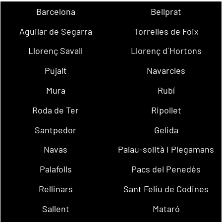
Barcelona
Bellprat
Aguilar de Segarra
Torrelles de Foix
Llorenç Savall
Llorenç d´Hortons
Pujalt
Navarcles
Mura
Rubí
Roda de Ter
Ripollet
Santpedor
Gelida
Navas
Palau-solità i Plegamans
Palafolls
Pacs del Penedès
Rellinars
Sant Feliu de Codines
Sallent
Mataró