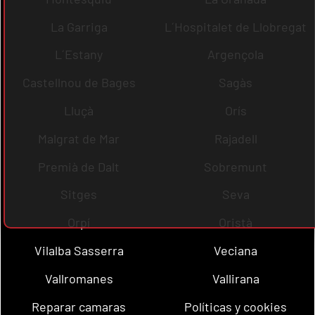
La Garriga
L´Hospitalet de Llobregat
L´Estany
Argençola
Castellnou de Bages
Sagàs
Lluçà
Orís
Malgrat de Mar
Rajadell
Premià de Dalt
Sobremunt
Sitges
Seva
Orpí
Oristà
Vilalba Sasserra
Veciana
Vallromanes
Vallirana
Reparar camaras
Políticas y cookies