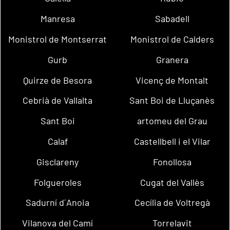
Manresa
Sabadell
Monistrol de Montserrat
Monistrol de Calders
Gurb
Granera
Quirze de Besora
Vicenç de Montalt
Cebrià de Vallalta
Sant Boi de Lluçanès
Sant Boi
artomeu del Grau
Calaf
Castellbell i el Vilar
Gisclareny
Fonollosa
Folgueroles
Cugat del Vallès
Sadurní d´Anoia
Cecília de Voltregà
Vilanova del Camí
Torrelavit