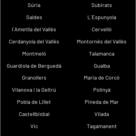
Súria
Subirats
Saldes
L´Espunyola
l´Ametlla del Vallès
Cervelló
Cerdanyola del Vallès
Montornès del Vallès
Montmeló
Talamanca
Guardiola de Berguedà
Gualba
Granollers
Maria de Corcó
Vilanova i la Geltrú
Polinyà
Pobla de Lillet
Pineda de Mar
Castellbisbal
Vilada
Vic
Tagamanent