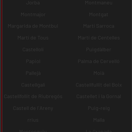
Jorba
Montmaneu
Montmajor
Montgat
Margarida de Montbui
Martí Sarroca
Martí de Tous
Martí de Centelles
Castellolí
Puigdàlber
Papiol
Palma de Cervelló
Pallejà
Moià
Castellgalí
Castellfullit del Boix
Castellfollit de Riubregós
Castellet i la Gornal
Castell de l´Areny
Puig-reig
rrius
Malla
Montesquiu
La Granada