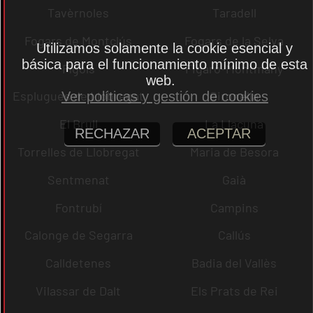
Tavèrnoles
Taradell
Fogars de Montclús
Fogars de la Selva
Utilizamos solamente la cookie esencial y
básica para el funcionamiento mínimo de esta
Fígols
Figaró-Montmany
web.
Esplugues de Llobregat
Gironella
Ver políticas y gestión de cookies
El Brull
La Llacuna
RECHAZAR
ACEPTAR
Torrelles de Llobregat
Maria de Besora
Sentmenat
Gaià
Fontrubí
Campins
Calonge de Segarra
Callús
Calldetenes
Badia del Vallès
Vilassar de Dalt
Els Prats de Rei