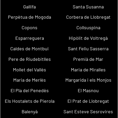
Gallifa
Santa Susanna
Perpètua de Mogoda
Corbera de Llobregat
Copons
Collsuspina
Esparreguera
Hipòlit de Voltregà
Caldes de Montbui
Sant Feliu Sasserra
Pere de Riudebitlles
Premià de Mar
Mollet del Vallès
Maria de Miralles
Maria de Merlès
Margarida i els Monjos
El Pla del Penedès
El Masnou
Els Hostalets de Pierola
El Prat de Llobregat
Balenyà
Sant Esteve Sesrovires