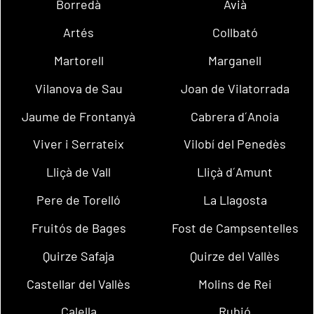
Borredà
Avià
Artés
Collbató
Martorell
Marganell
Vilanova de Sau
Joan de Vilatorrada
Jaume de Frontanyà
Cabrera d´Anoia
Viver i Serrateix
Vilobí del Penedès
Lliçà de Vall
Lliçà d´Amunt
Pere de Torelló
La Llagosta
Fruitós de Bages
Fost de Campsentelles
Quirze Safaja
Quirze del Vallès
Castellar del Vallès
Molins de Rei
Calella
Rubió