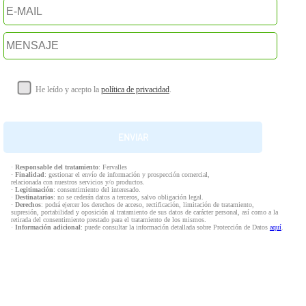
He leído y acepto la
política de privacidad
.
·
Responsable del tratamiento
: Fervalles
·
Finalidad
: gestionar el envío de información y prospección comercial,
relacionada con nuestros servicios y/o productos.
·
Legitimación
: consentimiento del interesado.
·
Destinatarios
: no se cederán datos a terceros, salvo obligación legal.
·
Derechos
: podrá ejercer los derechos de acceso, rectificación, limitación de tratamiento,
supresión, portabilidad y oposición al tratamiento de sus datos de carácter personal, así como a la
retirada del consentimiento prestado para el tratamiento de los mismos.
·
Información adicional
: puede consultar la información detallada sobre Protección de Datos
aquí
.