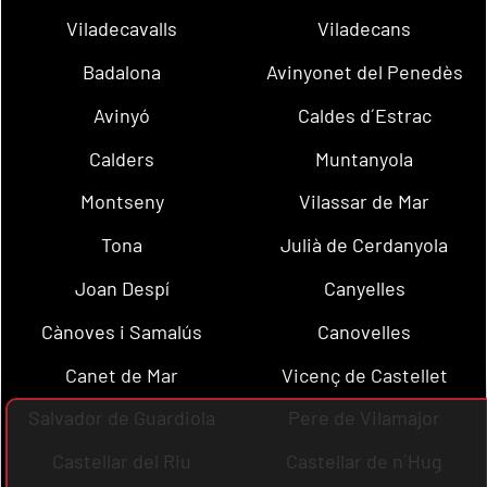
Viladecavalls
Viladecans
Badalona
Avinyonet del Penedès
Avinyó
Caldes d´Estrac
Calders
Muntanyola
Montseny
Vilassar de Mar
Tona
Julià de Cerdanyola
Joan Despí
Canyelles
Cànoves i Samalús
Canovelles
Canet de Mar
Vicenç de Castellet
Salvador de Guardiola
Pere de Vilamajor
Castellar del Riu
Castellar de n´Hug