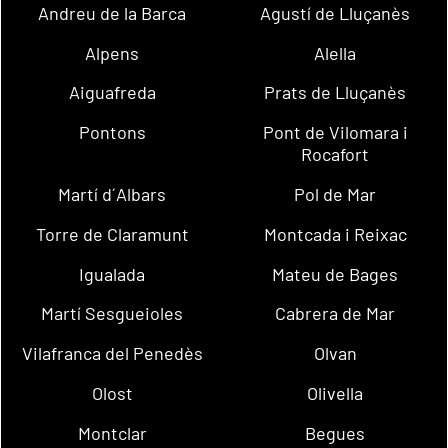
Andreu de la Barca
Agustí de Lluçanès
Alpens
Alella
Aiguafreda
Prats de Lluçanès
Pontons
Pont de Vilomara i
Rocafort
Martí d´Albars
Pol de Mar
Torre de Claramunt
Montcada i Reixac
Igualada
Mateu de Bages
Martí Sesgueioles
Cabrera de Mar
Vilafranca del Penedès
Olvan
Olost
Olivella
Montclar
Begues