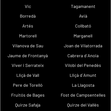
Vic
Tagamanent
Borredà
Avià
Artés
Collbató
Martorell
Marganell
Vilanova de Sau
Joan de Vilatorrada
Jaume de Frontanyà
Cabrera d´Anoia
Viver i Serrateix
Vilobí del Penedès
Lliçà de Vall
Lliçà d´Amunt
Pere de Torelló
La Llagosta
Fruitós de Bages
Fost de Campsentelles
Quirze Safaja
Quirze del Vallès