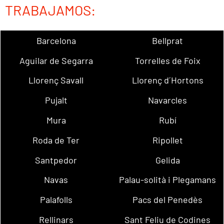
TRABAJAMOS:
Barcelona
Bellprat
Aguilar de Segarra
Torrelles de Foix
Llorenç Savall
Llorenç d´Hortons
Pujalt
Navarcles
Mura
Rubí
Roda de Ter
Ripollet
Santpedor
Gelida
Navas
Palau-solità i Plegamans
Palafolls
Pacs del Penedès
Rellinars
Sant Feliu de Codines