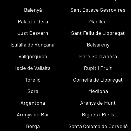
Balenyà
Sant Esteve Sesrovires
Palautordera
Manlleu
Just Desvern
Sant Feliu de Llobregat
Eulàlia de Ronçana
Balsareny
Vallgorguina
Pere Sallavinera
Iscle de Vallalta
Rupit i Pruit
Torelló
Cornellà de Llobregat
Sora
Mediona
Argentona
Arenys de Munt
Arenys de Mar
Bigues i Riells
Berga
Santa Coloma de Cervelló