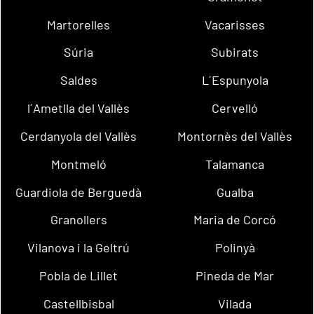
Martorelles
Vacarisses
Súria
Subirats
Saldes
L´Espunyola
l´Ametlla del Vallès
Cervelló
Cerdanyola del Vallès
Montornès del Vallès
Montmeló
Talamanca
Guardiola de Berguedà
Gualba
Granollers
Maria de Corcó
Vilanova i la Geltrú
Polinyà
Pobla de Lillet
Pineda de Mar
Castellbisbal
Vilada