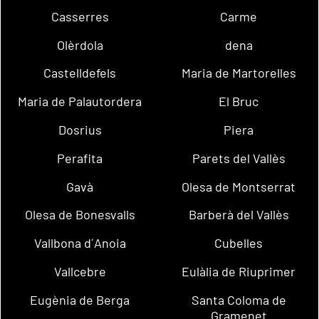
Casserres
Carme
Olèrdola
dena
Castelldefels
Maria de Martorelles
Maria de Palautordera
El Bruc
Dosrius
Piera
Perafita
Parets del Vallès
Gavà
Olesa de Montserrat
Olesa de Bonesvalls
Barberà del Vallès
Vallbona d´Anoia
Cubelles
Vallcebre
Eulàlia de Riuprimer
Eugènia de Berga
Santa Coloma de
Gramenet