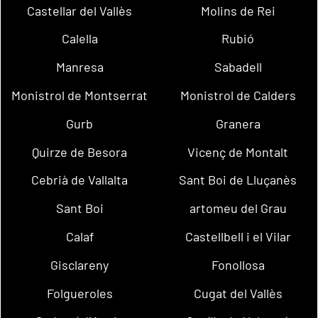
Castellar del Vallès
Molins de Rei
Calella
Rubió
Manresa
Sabadell
Monistrol de Montserrat
Monistrol de Calders
Gurb
Granera
Quirze de Besora
Vicenç de Montalt
Cebrià de Vallalta
Sant Boi de Lluçanès
Sant Boi
artomeu del Grau
Calaf
Castellbell i el Vilar
Gisclareny
Fonollosa
Folgueroles
Cugat del Vallès