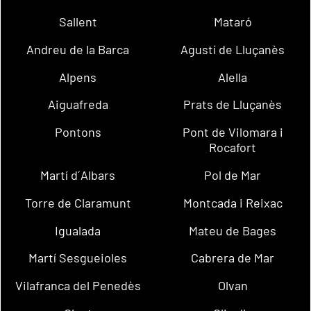
Sallent
Mataró
Andreu de la Barca
Agustí de Lluçanès
Alpens
Alella
Aiguafreda
Prats de Lluçanès
Pontons
Pont de Vilomara i
Rocafort
Martí d´Albars
Pol de Mar
Torre de Claramunt
Montcada i Reixac
Igualada
Mateu de Bages
Martí Sesgueioles
Cabrera de Mar
Vilafranca del Penedès
Olvan