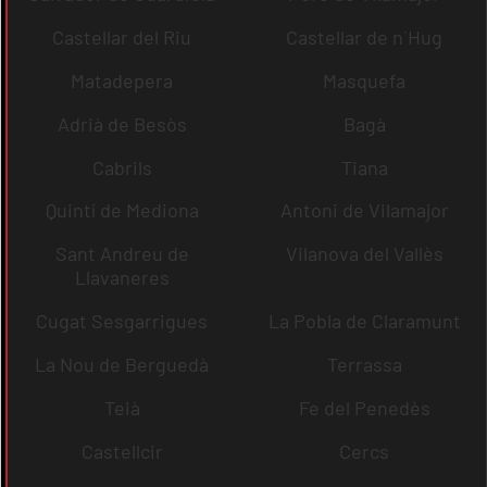
Castellar del Riu
Castellar de n´Hug
Matadepera
Masquefa
Adrià de Besòs
Bagà
Cabrils
Tiana
Quintí de Mediona
Antoni de Vilamajor
Sant Andreu de
Vilanova del Vallès
Llavaneres
Cugat Sesgarrigues
La Pobla de Claramunt
La Nou de Berguedà
Terrassa
Teià
Fe del Penedès
Castellcir
Cercs