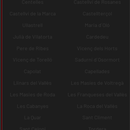
Centelles
Castellví de Rosanes
Castellví de la Marca
Castellterçol
Ullastrell
Maria d´Oló
Julià de Vilatorta
Cardedeu
Pere de Ribes
Vicenç dels Horts
Vicenç de Torelló
Sadurní d´Osormort
Capolat
Capellades
Llinars del Vallès
Les Masíes de Voltregà
Les Masies de Roda
Les Franqueses del Vallès
Les Cabanyes
La Roca del Vallès
La Quar
Sant Climent
Sant Celoni
Tordera