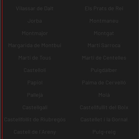
Vilassar de Dalt
Els Prats de Rei
Jorba
Montmaneu
Montmajor
Montgat
Margarida de Montbui
Martí Sarroca
Martí de Tous
Martí de Centelles
Castellolí
Puigdàlber
Papiol
Palma de Cervelló
Pallejà
Moià
Castellgalí
Castellfullit del Boix
Castellfollit de Riubregós
Castellet i la Gornal
Castell de l´Areny
Puig-reig