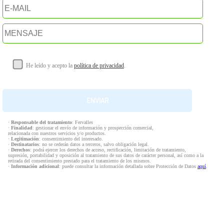
He leído y acepto la
política de privacidad
.
·
Responsable del tratamiento
: Fervalles
·
Finalidad
: gestionar el envío de información y prospección comercial,
relacionada con nuestros servicios y/o productos.
·
Legitimación
: consentimiento del interesado.
·
Destinatarios
: no se cederán datos a terceros, salvo obligación legal.
·
Derechos
: podrá ejercer los derechos de acceso, rectificación, limitación de tratamiento,
supresión, portabilidad y oposición al tratamiento de sus datos de carácter personal, así como a la
retirada del consentimiento prestado para el tratamiento de los mismos.
·
Información adicional
: puede consultar la información detallada sobre Protección de Datos
aquí
.