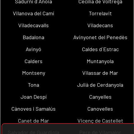
Sadurní d´Anoia
Cecília de Voltregà
Vilanova del Camí
Torrelavit
Viladecavalls
Viladecans
Badalona
Avinyonet del Penedès
Avinyó
Caldes d´Estrac
Calders
Muntanyola
Montseny
Vilassar de Mar
Tona
Julià de Cerdanyola
Joan Despí
Canyelles
Cànoves i Samalús
Canovelles
Canet de Mar
Vicenç de Castellet
Salvador de Guardiola
Pere de Vilamajor