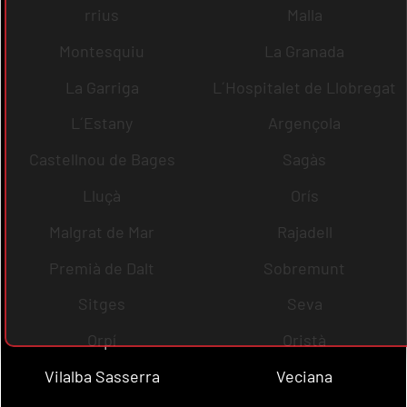
rrius
Malla
Montesquiu
La Granada
La Garriga
L´Hospitalet de Llobregat
L´Estany
Argençola
Castellnou de Bages
Sagàs
Lluçà
Orís
Malgrat de Mar
Rajadell
Premià de Dalt
Sobremunt
Sitges
Seva
Orpí
Oristà
Vilalba Sasserra
Veciana