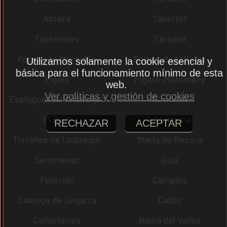
Abrera
Tavertet
Tavèrnoles
Taradell
Fogars de Montclús
Fogars de la Selva
Utilizamos solamente la cookie esencial y
básica para el funcionamiento mínimo de esta
Fígols
Figaró-Montmany
web.
Ver políticas y gestión de cookies
Esplugues de Llobregat
Gironella
El Brull
La Llacuna
RECHAZAR
ACEPTAR
Torrelles de Llobregat
Maria de Besora
Sentmenat
Gaià
Fontrubí
Campins
Calonge de Segarra
Callús
Calldetenes
Badia del Vallès