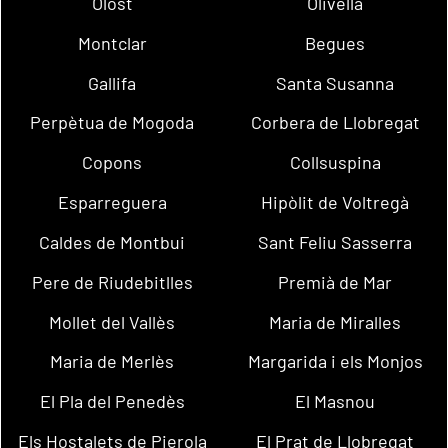
Olost
Olivella
Montclar
Begues
Gallifa
Santa Susanna
Perpètua de Mogoda
Corbera de Llobregat
Copons
Collsuspina
Esparreguera
Hipòlit de Voltregà
Caldes de Montbui
Sant Feliu Sasserra
Pere de Riudebitlles
Premià de Mar
Mollet del Vallès
Maria de Miralles
Maria de Merlès
Margarida i els Monjos
El Pla del Penedès
El Masnou
Els Hostalets de Pierola
El Prat de Llobregat