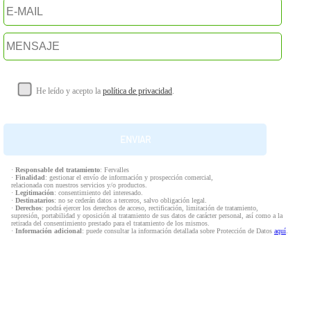
He leído y acepto la
política de privacidad
.
·
Responsable del tratamiento
: Fervalles
·
Finalidad
: gestionar el envío de información y prospección comercial,
relacionada con nuestros servicios y/o productos.
·
Legitimación
: consentimiento del interesado.
·
Destinatarios
: no se cederán datos a terceros, salvo obligación legal.
·
Derechos
: podrá ejercer los derechos de acceso, rectificación, limitación de tratamiento,
supresión, portabilidad y oposición al tratamiento de sus datos de carácter personal, así como a la
retirada del consentimiento prestado para el tratamiento de los mismos.
·
Información adicional
: puede consultar la información detallada sobre Protección de Datos
aquí
.