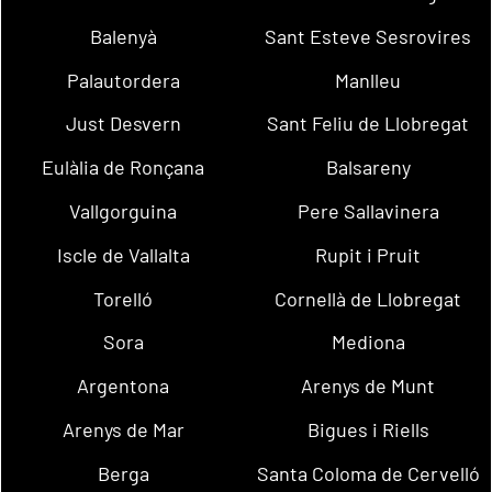
Balenyà
Sant Esteve Sesrovires
Palautordera
Manlleu
Just Desvern
Sant Feliu de Llobregat
Eulàlia de Ronçana
Balsareny
Vallgorguina
Pere Sallavinera
Iscle de Vallalta
Rupit i Pruit
Torelló
Cornellà de Llobregat
Sora
Mediona
Argentona
Arenys de Munt
Arenys de Mar
Bigues i Riells
Berga
Santa Coloma de Cervelló