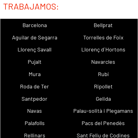
TRABAJAMOS:
Barcelona
Bellprat
Aguilar de Segarra
Torrelles de Foix
Llorenç Savall
Llorenç d´Hortons
Pujalt
Navarcles
Mura
Rubí
Roda de Ter
Ripollet
Santpedor
Gelida
Navas
Palau-solità i Plegamans
Palafolls
Pacs del Penedès
Rellinars
Sant Feliu de Codines