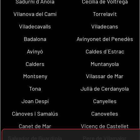
Sadurní d´Anoia
Cecília de Voltregà
Vilanova del Camí
Torrelavit
Viladecavalls
Viladecans
Badalona
Avinyonet del Penedès
Avinyó
Caldes d´Estrac
Calders
Muntanyola
Montseny
Vilassar de Mar
Tona
Julià de Cerdanyola
Joan Despí
Canyelles
Cànoves i Samalús
Canovelles
Canet de Mar
Vicenç de Castellet
Salvador de Guardiola
Pere de Vilamajor