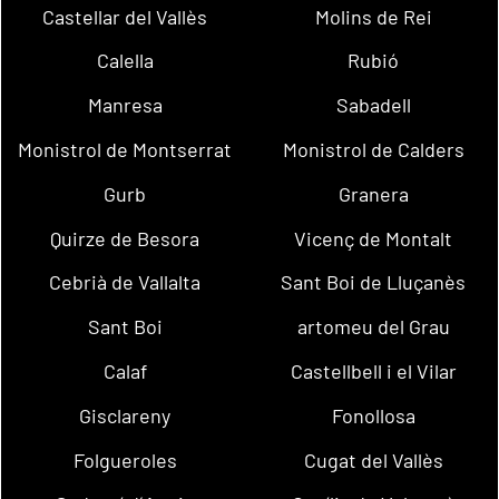
Castellar del Vallès
Molins de Rei
Calella
Rubió
Manresa
Sabadell
Monistrol de Montserrat
Monistrol de Calders
Gurb
Granera
Quirze de Besora
Vicenç de Montalt
Cebrià de Vallalta
Sant Boi de Lluçanès
Sant Boi
artomeu del Grau
Calaf
Castellbell i el Vilar
Gisclareny
Fonollosa
Folgueroles
Cugat del Vallès