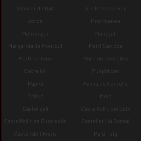
Vilassar de Dalt
Els Prats de Rei
Jorba
Montmaneu
Montmajor
Montgat
Margarida de Montbui
Martí Sarroca
Martí de Tous
Martí de Centelles
Castellolí
Puigdàlber
Papiol
Palma de Cervelló
Pallejà
Moià
Castellgalí
Castellfullit del Boix
Castellfollit de Riubregós
Castellet i la Gornal
Castell de l´Areny
Puig-reig