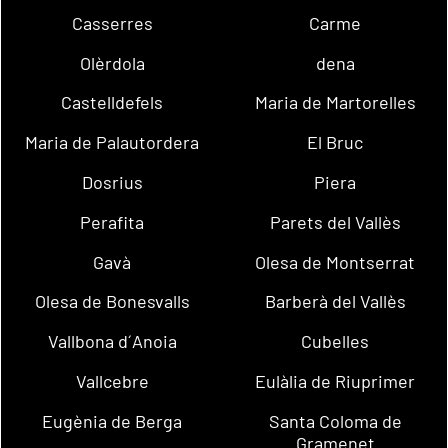
Casserres
Carme
Olèrdola
dena
Castelldefels
Maria de Martorelles
Maria de Palautordera
El Bruc
Dosrius
Piera
Perafita
Parets del Vallès
Gavà
Olesa de Montserrat
Olesa de Bonesvalls
Barberà del Vallès
Vallbona d´Anoia
Cubelles
Vallcebre
Eulàlia de Riuprimer
Eugènia de Berga
Santa Coloma de
Gramenet