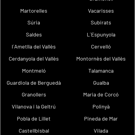
Martorelles
Vacarisses
Súria
Subirats
Saldes
L´Espunyola
l´Ametlla del Vallès
Cervelló
Cerdanyola del Vallès
Montornès del Vallès
Montmeló
Talamanca
Guardiola de Berguedà
Gualba
Granollers
Maria de Corcó
Vilanova i la Geltrú
Polinyà
Pobla de Lillet
Pineda de Mar
Castellbisbal
Vilada