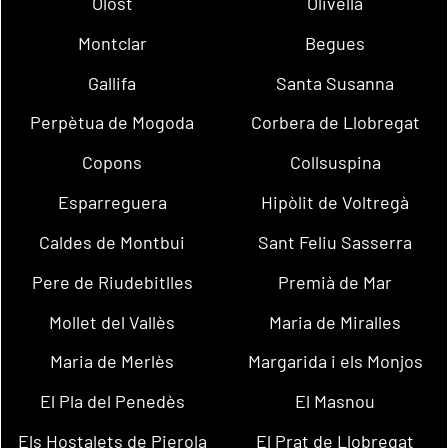
Olost
Olivella
Montclar
Begues
Gallifa
Santa Susanna
Perpètua de Mogoda
Corbera de Llobregat
Copons
Collsuspina
Esparreguera
Hipòlit de Voltregà
Caldes de Montbui
Sant Feliu Sasserra
Pere de Riudebitlles
Premià de Mar
Mollet del Vallès
Maria de Miralles
Maria de Merlès
Margarida i els Monjos
El Pla del Penedès
El Masnou
Els Hostalets de Pierola
El Prat de Llobregat