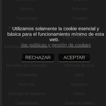
Abrera
Tavertet
Tavèrnoles
Taradell
Fogars de Montclús
Fogars de la Selva
Utilizamos solamente la cookie esencial y
básica para el funcionamiento mínimo de esta
Fígols
Figaró-Montmany
web.
Ver políticas y gestión de cookies
Esplugues de Llobregat
Gironella
El Brull
La Llacuna
RECHAZAR
ACEPTAR
Torrelles de Llobregat
Maria de Besora
Sentmenat
Gaià
Fontrubí
Campins
Calonge de Segarra
Callús
Calldetenes
Badia del Vallès