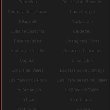
Centelles
Castellví de Rosanes
Castellví de la Marca
Castellterçol
Ullastrell
Maria d´Oló
Julià de Vilatorta
Cardedeu
Pere de Ribes
Vicenç dels Horts
Vicenç de Torelló
Sadurní d´Osormort
Capolat
Capellades
Llinars del Vallès
Les Masíes de Voltregà
Les Masies de Roda
Les Franqueses del Vallès
Les Cabanyes
La Roca del Vallès
La Quar
Sant Climent
Sant Celoni
Tordera