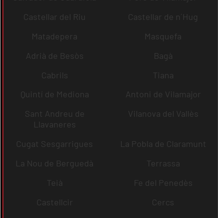
Castellar del Riu
Castellar de n´Hug
Matadepera
Masquefa
Adrià de Besòs
Bagà
Cabrils
Tiana
Quintí de Mediona
Antoni de Vilamajor
Sant Andreu de
Vilanova del Vallès
Llavaneres
Cugat Sesgarrigues
La Pobla de Claramunt
La Nou de Berguedà
Terrassa
Teià
Fe del Penedès
Castellcir
Cercs