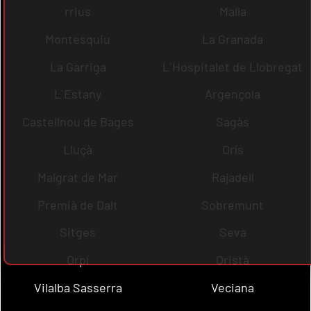
rrius
Malla
Montesquiu
La Granada
La Garriga
L´Hospitalet de Llobregat
L´Estany
Argençola
Castellnou de Bages
Sagàs
Lluçà
Orís
Malgrat de Mar
Rajadell
Premià de Dalt
Sobremunt
Sitges
Seva
Orpí
Oristà
Vilalba Sasserra
Veciana