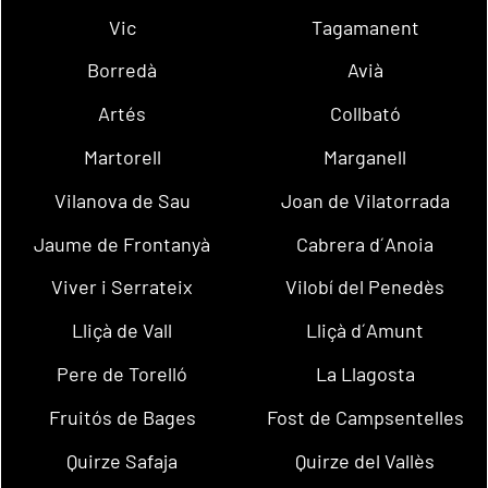
Vic
Tagamanent
Borredà
Avià
Artés
Collbató
Martorell
Marganell
Vilanova de Sau
Joan de Vilatorrada
Jaume de Frontanyà
Cabrera d´Anoia
Viver i Serrateix
Vilobí del Penedès
Lliçà de Vall
Lliçà d´Amunt
Pere de Torelló
La Llagosta
Fruitós de Bages
Fost de Campsentelles
Quirze Safaja
Quirze del Vallès