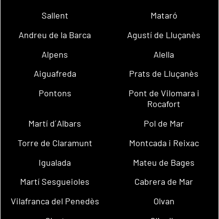
Sallent
Mataró
Andreu de la Barca
Agustí de Lluçanès
Alpens
Alella
Aiguafreda
Prats de Lluçanès
Pontons
Pont de Vilomara i
Rocafort
Martí d´Albars
Pol de Mar
Torre de Claramunt
Montcada i Reixac
Igualada
Mateu de Bages
Martí Sesgueioles
Cabrera de Mar
Vilafranca del Penedès
Olvan