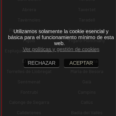
Abrera
Tavertet
Tavèrnoles
Taradell
Fogars de Montclús
Fogars de la Selva
Utilizamos solamente la cookie esencial y
básica para el funcionamiento mínimo de esta
Fígols
Figaró-Montmany
web.
Ver políticas y gestión de cookies
Esplugues de Llobregat
Gironella
El Brull
La Llacuna
RECHAZAR
ACEPTAR
Torrelles de Llobregat
Maria de Besora
Sentmenat
Gaià
Fontrubí
Campins
Calonge de Segarra
Callús
Calldetenes
Badia del Vallès