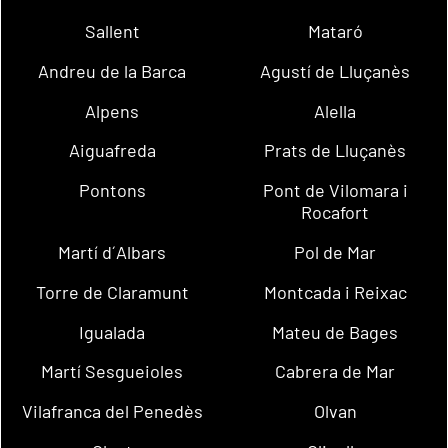
Sallent
Mataró
Andreu de la Barca
Agustí de Lluçanès
Alpens
Alella
Aiguafreda
Prats de Lluçanès
Pontons
Pont de Vilomara i
Rocafort
Martí d´Albars
Pol de Mar
Torre de Claramunt
Montcada i Reixac
Igualada
Mateu de Bages
Martí Sesgueioles
Cabrera de Mar
Vilafranca del Penedès
Olvan