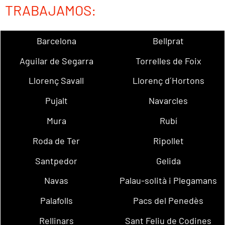
TRABAJAMOS:
Barcelona
Bellprat
Aguilar de Segarra
Torrelles de Foix
Llorenç Savall
Llorenç d´Hortons
Pujalt
Navarcles
Mura
Rubí
Roda de Ter
Ripollet
Santpedor
Gelida
Navas
Palau-solità i Plegamans
Palafolls
Pacs del Penedès
Rellinars
Sant Feliu de Codines