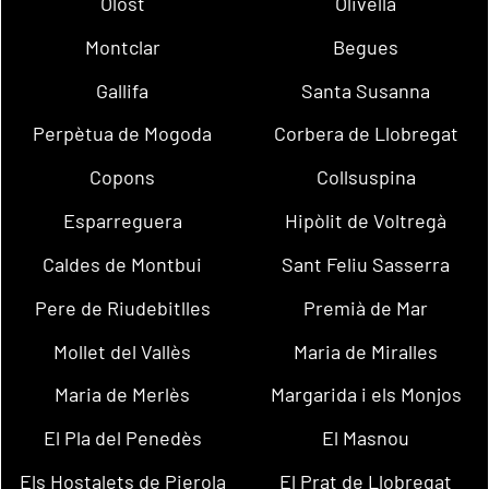
Olost
Olivella
Montclar
Begues
Gallifa
Santa Susanna
Perpètua de Mogoda
Corbera de Llobregat
Copons
Collsuspina
Esparreguera
Hipòlit de Voltregà
Caldes de Montbui
Sant Feliu Sasserra
Pere de Riudebitlles
Premià de Mar
Mollet del Vallès
Maria de Miralles
Maria de Merlès
Margarida i els Monjos
El Pla del Penedès
El Masnou
Els Hostalets de Pierola
El Prat de Llobregat