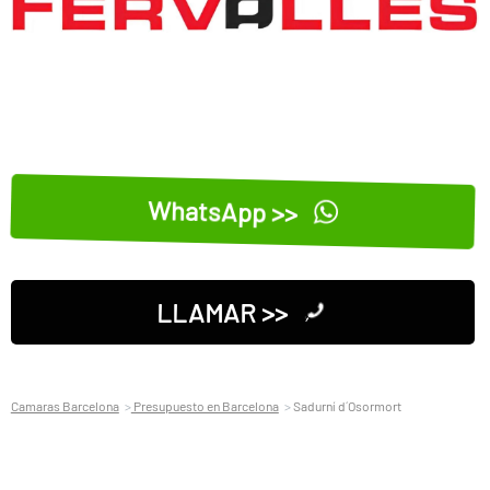
WhatsApp >>
LLAMAR >>
Camaras Barcelona
Presupuesto en Barcelona
Sadurní d´Osormort