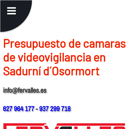
Presupuesto de camaras
de videovigilancia en
Sadurní d´Osormort
info@fervalles.es
627 964 177
-
937 299 718