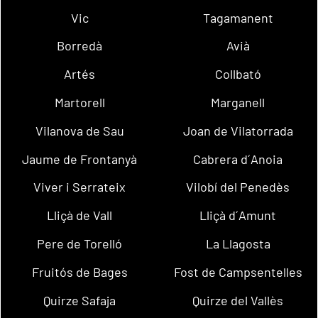
Vic
Tagamanent
Borredà
Avià
Artés
Collbató
Martorell
Marganell
Vilanova de Sau
Joan de Vilatorrada
Jaume de Frontanyà
Cabrera d´Anoia
Viver i Serrateix
Vilobí del Penedès
Lliçà de Vall
Lliçà d´Amunt
Pere de Torelló
La Llagosta
Fruitós de Bages
Fost de Campsentelles
Quirze Safaja
Quirze del Vallès