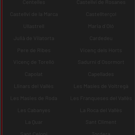
Centelles
Castellví de Rosanes
Castellví de la Marca
Castellterçol
Ullastrell
Maria d´Oló
Julià de Vilatorta
Cardedeu
Pere de Ribes
Vicenç dels Horts
Vicenç de Torelló
Sadurní d´Osormort
Capolat
Capellades
Llinars del Vallès
Les Masíes de Voltregà
Les Masies de Roda
Les Franqueses del Vallès
Les Cabanyes
La Roca del Vallès
La Quar
Sant Climent
Sant Celoni
Tordera