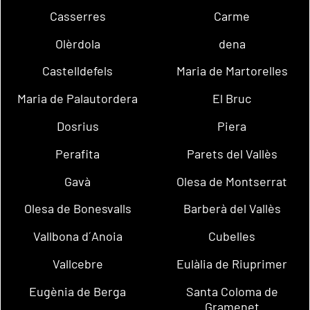
Casserres
Carme
Olèrdola
dena
Castelldefels
Maria de Martorelles
Maria de Palautordera
El Bruc
Dosrius
Piera
Perafita
Parets del Vallès
Gavà
Olesa de Montserrat
Olesa de Bonesvalls
Barberà del Vallès
Vallbona d´Anoia
Cubelles
Vallcebre
Eulàlia de Riuprimer
Eugènia de Berga
Santa Coloma de
Gramenet