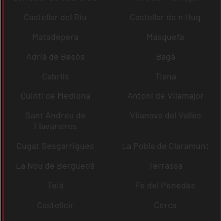
Castellar del Riu
Castellar de n´Hug
Matadepera
Masquefa
Adrià de Besòs
Bagà
Cabrils
Tiana
Quintí de Mediona
Antoni de Vilamajor
Sant Andreu de
Vilanova del Vallès
Llavaneres
Cugat Sesgarrigues
La Pobla de Claramunt
La Nou de Berguedà
Terrassa
Teià
Fe del Penedès
Castellcir
Cercs