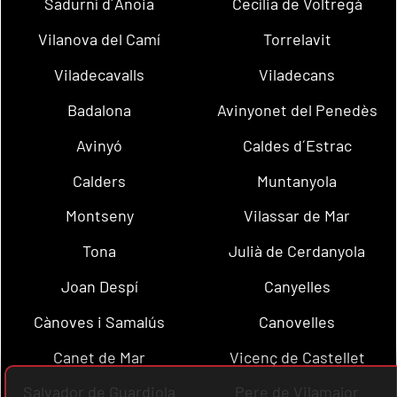
Sadurní d´Anoia
Cecília de Voltregà
Vilanova del Camí
Torrelavit
Viladecavalls
Viladecans
Badalona
Avinyonet del Penedès
Avinyó
Caldes d´Estrac
Calders
Muntanyola
Montseny
Vilassar de Mar
Tona
Julià de Cerdanyola
Joan Despí
Canyelles
Cànoves i Samalús
Canovelles
Canet de Mar
Vicenç de Castellet
Salvador de Guardiola
Pere de Vilamajor