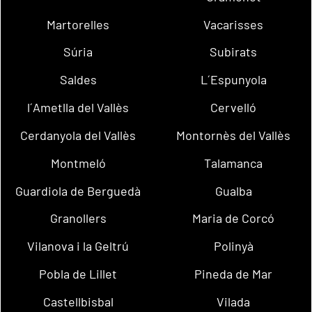
Martorelles
Vacarisses
Súria
Subirats
Saldes
L´Espunyola
l´Ametlla del Vallès
Cervelló
Cerdanyola del Vallès
Montornès del Vallès
Montmeló
Talamanca
Guardiola de Berguedà
Gualba
Granollers
Maria de Corcó
Vilanova i la Geltrú
Polinyà
Pobla de Lillet
Pineda de Mar
Castellbisbal
Vilada