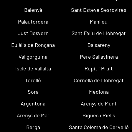
Balenyà
Sant Esteve Sesrovires
Palautordera
Manlleu
Just Desvern
Sant Feliu de Llobregat
Eulàlia de Ronçana
Balsareny
Vallgorguina
Pere Sallavinera
Iscle de Vallalta
Rupit i Pruit
Torelló
Cornellà de Llobregat
Sora
Mediona
Argentona
Arenys de Munt
Arenys de Mar
Bigues i Riells
Berga
Santa Coloma de Cervelló