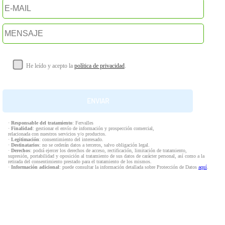
He leído y acepto la
política de privacidad
.
·
Responsable del tratamiento
: Fervalles
·
Finalidad
: gestionar el envío de información y prospección comercial,
relacionada con nuestros servicios y/o productos.
·
Legitimación
: consentimiento del interesado.
·
Destinatarios
: no se cederán datos a terceros, salvo obligación legal.
·
Derechos
: podrá ejercer los derechos de acceso, rectificación, limitación de tratamiento,
supresión, portabilidad y oposición al tratamiento de sus datos de carácter personal, así como a la
retirada del consentimiento prestado para el tratamiento de los mismos.
·
Información adicional
: puede consultar la información detallada sobre Protección de Datos
aquí
.