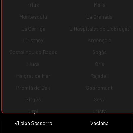
rrius
Malla
Montesquiu
La Granada
La Garriga
L´Hospitalet de Llobregat
L´Estany
Argençola
Castellnou de Bages
Sagàs
Lluçà
Orís
Malgrat de Mar
Rajadell
Premià de Dalt
Sobremunt
Sitges
Seva
Orpí
Oristà
Vilalba Sasserra
Veciana