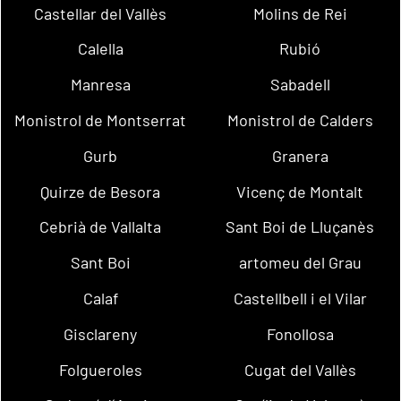
Castellar del Vallès
Molins de Rei
Calella
Rubió
Manresa
Sabadell
Monistrol de Montserrat
Monistrol de Calders
Gurb
Granera
Quirze de Besora
Vicenç de Montalt
Cebrià de Vallalta
Sant Boi de Lluçanès
Sant Boi
artomeu del Grau
Calaf
Castellbell i el Vilar
Gisclareny
Fonollosa
Folgueroles
Cugat del Vallès