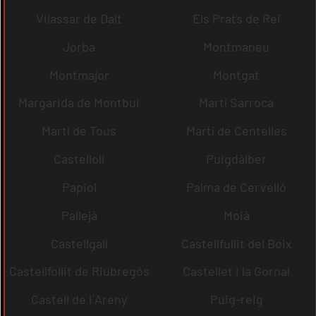
Vilassar de Dalt
Els Prats de Rei
Jorba
Montmaneu
Montmajor
Montgat
Margarida de Montbui
Martí Sarroca
Martí de Tous
Martí de Centelles
Castellolí
Puigdàlber
Papiol
Palma de Cervelló
Pallejà
Moià
Castellgalí
Castellfullit del Boix
Castellfollit de Riubregós
Castellet i la Gornal
Castell de l´Areny
Puig-reig