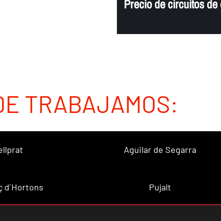
Precio de circuitos de
DE TRABAJAMOS:
ellprat
Aguilar de Segarra
ç d´Hortons
Pujalt