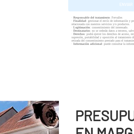
·
Responsable del tratamiento
: Fervalles
·
Finalidad
: gestionar el envío de información y p
relacionada con nuestros servicios y/o productos.
·
Legitimación
: consentimiento del interesado.
·
Destinatarios
: no se cederán datos a terceros, salv
·
Derechos
: podrá ejercer los derechos de acceso, re
supresión, portabilidad y oposición al tratamiento d
retirada del consentimiento prestado para el tratam
·
Información adicional
: puede consultar la infor
PRESUPU
EN MARG