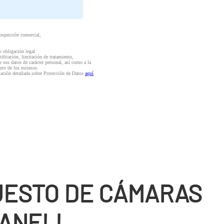
rospección comercial,
o obligación legal.
ctificación, limitación de tratamiento,
e sus datos de carácter personal, así como a la
iento de los mismos.
mación detallada sobre Protección de Datos
aquí
.
ESTO DE CÁMARAS
ANELL