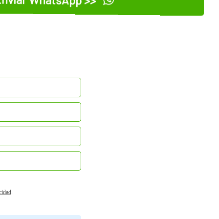
acidad
.