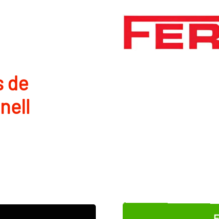
s de
nell
E