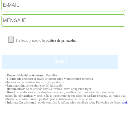
He leído y acepto la
política de privacidad
.
·
Responsable del tratamiento
: Fervalles
·
Finalidad
: gestionar el envío de información y prospección comercial,
relacionada con nuestros servicios y/o productos.
·
Legitimación
: consentimiento del interesado.
·
Destinatarios
: no se cederán datos a terceros, salvo obligación legal.
·
Derechos
: podrá ejercer los derechos de acceso, rectificación, limitación de tratamiento,
supresión, portabilidad y oposición al tratamiento de sus datos de carácter personal, así como a la
retirada del consentimiento prestado para el tratamiento de los mismos.
·
Información adicional
: puede consultar la información detallada sobre Protección de Datos
aquí
.