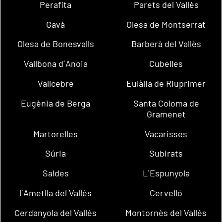
Perafita
Parets del Vallès
Gavà
Olesa de Montserrat
Olesa de Bonesvalls
Barberà del Vallès
Vallbona d´Anoia
Cubelles
Vallcebre
Eulàlia de Riuprimer
Eugènia de Berga
Santa Coloma de
Gramenet
Martorelles
Vacarisses
Súria
Subirats
Saldes
L´Espunyola
l´Ametlla del Vallès
Cervelló
Cerdanyola del Vallès
Montornès del Vallès