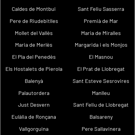
Caldes de Montbui
Sant Feliu Sasserra
Pere de Riudebitlles
Premià de Mar
Mollet del Vallès
Maria de Miralles
Maria de Merlès
Margarida i els Monjos
El Pla del Penedès
El Masnou
Els Hostalets de Pierola
El Prat de Llobregat
Balenyà
Sant Esteve Sesrovires
Palautordera
Manlleu
Just Desvern
Sant Feliu de Llobregat
Eulàlia de Ronçana
Balsareny
Vallgorguina
Pere Sallavinera