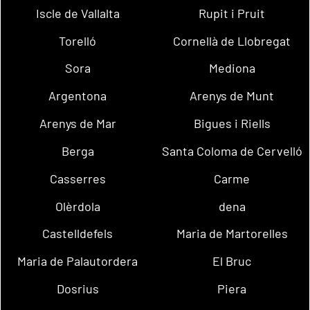
Iscle de Vallalta
Rupit i Pruit
Torelló
Cornellà de Llobregat
Sora
Mediona
Argentona
Arenys de Munt
Arenys de Mar
Bigues i Riells
Berga
Santa Coloma de Cervelló
Casserres
Carme
Olèrdola
dena
Castelldefels
Maria de Martorelles
Maria de Palautordera
El Bruc
Dosrius
Piera