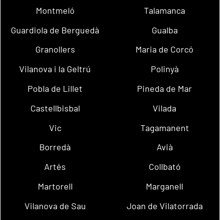
Montmeló
Talamanca
Guardiola de Berguedà
Gualba
Granollers
Maria de Corcó
Vilanova i la Geltrú
Polinyà
Pobla de Lillet
Pineda de Mar
Castellbisbal
Vilada
Vic
Tagamanent
Borredà
Avià
Artés
Collbató
Martorell
Marganell
Vilanova de Sau
Joan de Vilatorrada