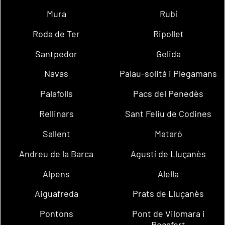
Mura
Rubí
Roda de Ter
Ripollet
Santpedor
Gelida
Navas
Palau-solità i Plegamans
Palafolls
Pacs del Penedès
Rellinars
Sant Feliu de Codines
Sallent
Mataró
Andreu de la Barca
Agustí de Lluçanès
Alpens
Alella
Aiguafreda
Prats de Lluçanès
Pontons
Pont de Vilomara i
Rocafort