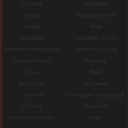
Castellolí
Puigdàlber
Papiol
Palma de Cervelló
Pallejà
Moià
Castellgalí
Castellfullit del Boix
Castellfollit de Riubregós
Castellet i la Gornal
Castell de l´Areny
Puig-reig
rrius
Malla
Montesquiu
La Granada
La Garriga
L´Hospitalet de Llobregat
L´Estany
Argençola
Castellnou de Bages
Sagàs