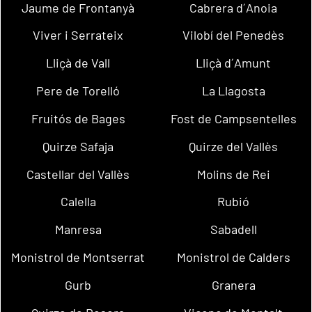
Jaume de Frontanyà
Cabrera d´Anoia
Viver i Serrateix
Vilobí del Penedès
Lliçà de Vall
Lliçà d´Amunt
Pere de Torelló
La Llagosta
Fruitós de Bages
Fost de Campsentelles
Quirze Safaja
Quirze del Vallès
Castellar del Vallès
Molins de Rei
Calella
Rubió
Manresa
Sabadell
Monistrol de Montserrat
Monistrol de Calders
Gurb
Granera