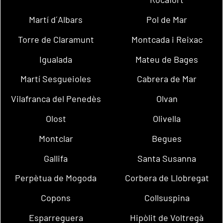
Martí d´Albars
Pol de Mar
Torre de Claramunt
Montcada i Reixac
Igualada
Mateu de Bages
Martí Sesgueioles
Cabrera de Mar
Vilafranca del Penedès
Olvan
Olost
Olivella
Montclar
Begues
Gallifa
Santa Susanna
Perpètua de Mogoda
Corbera de Llobregat
Copons
Collsuspina
Esparreguera
Hipòlit de Voltregà