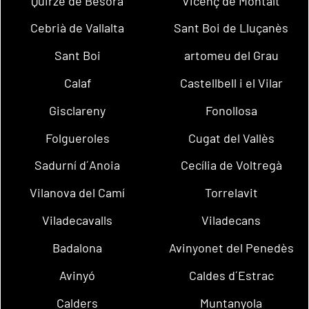
Quirze de Besora
Vicenç de Montalt
Cebrià de Vallalta
Sant Boi de Lluçanès
Sant Boi
artomeu del Grau
Calaf
Castellbell i el Vilar
Gisclareny
Fonollosa
Folgueroles
Cugat del Vallès
Sadurní d´Anoia
Cecília de Voltregà
Vilanova del Camí
Torrelavit
Viladecavalls
Viladecans
Badalona
Avinyonet del Penedès
Avinyó
Caldes d´Estrac
Calders
Muntanyola