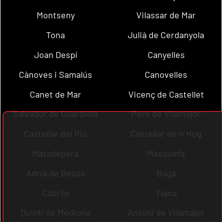
Montseny
Vilassar de Mar
Tona
Julià de Cerdanyola
Joan Despí
Canyelles
Cànoves i Samalús
Canovelles
Canet de Mar
Vicenç de Castellet
Salvador de Guardiola
Pere de Vilamajor
Castellar del Riu
Castellar de n´Hug
Matadepera
Masquefa
Adrià de Besòs
Bagà
Cabrils
Tiana
Quintí de Mediona
Antoni de Vilamajor