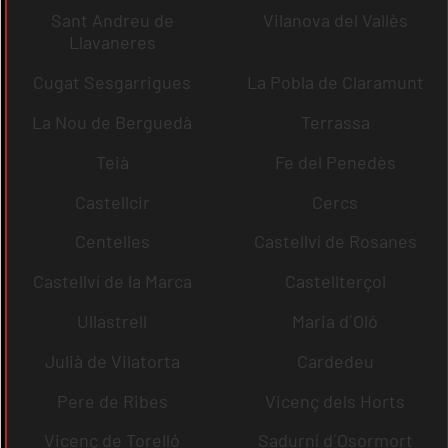
Sant Andreu de
Vilanova del Vallès
Llavaneres
Cugat Sesgarrigues
La Pobla de Claramunt
La Nou de Berguedà
Terrassa
Teià
Fe del Penedès
Castellcir
Cercs
Centelles
Castellví de Rosanes
Castellví de la Marca
Castellterçol
Ullastrell
Maria d´Oló
Julià de Vilatorta
Cardedeu
Pere de Ribes
Vicenç dels Horts
Vicenç de Torelló
Sadurní d´Osormort