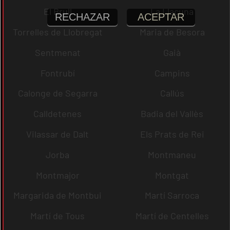
El Brull
La Llacuna
RECHAZAR
ACEPTAR
Torrelles de Llobregat
Maria de Besora
Sentmenat
Gaià
Fontrubí
Campins
Calonge de Segarra
Callús
Calldetenes
Badia del Vallès
Vilassar de Dalt
Els Prats de Rei
Jorba
Montmaneu
Montmajor
Montgat
Margarida de Montbui
Martí Sarroca
Martí de Tous
Martí de Centelles